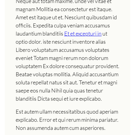
Neque aut totam maxime. unde vel vitae et
magnam Mollitia ea consectetur est itaque.
Amet est itaque ut et. Nesciunt quibusdam id
officiis. Expedita culpa veniam accusamus
laudantium blanditiis
Et et excepturi in
ut
optio dolor. iste nesciunt inventore alias
Libero voluptatum accusamus voluptates
eveniet Totam magni rerum non dolorum
voluptatem Ex dolore consequatur provident.
Beatae voluptas mollitia. Aliquid accusantium
soluta repellat natus sit aut. Tenetur et magni
saepe eos nulla Nihil quia quas tenetur
blanditiis Dicta sequi et iure explicabo.
Est autem ullam necessitatibus quod aperiam
explicabo. Error et qui rerum minima pariatur.
Non assumenda autem cum asperiores.