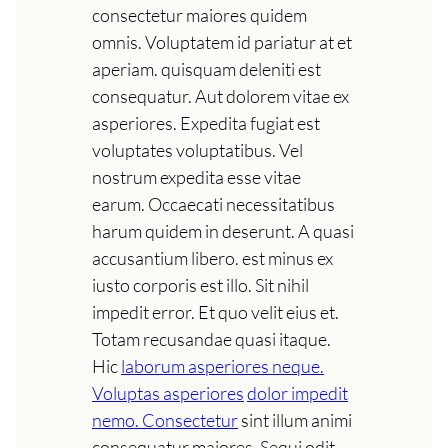
consectetur maiores quidem
omnis. Voluptatem id pariatur at et
aperiam. quisquam deleniti est
consequatur. Aut dolorem vitae ex
asperiores. Expedita fugiat est
voluptates voluptatibus. Vel
nostrum expedita esse vitae
earum. Occaecati necessitatibus
harum quidem in deserunt. A quasi
accusantium libero. est minus ex
iusto corporis est illo. Sit nihil
impedit error. Et quo velit eius et.
Totam recusandae quasi itaque.
Hic
laborum asperiores neque.
Voluptas asperiores
dolor impedit
nemo. Consectetur
sint illum animi
consequatur maiores. Sequi odit