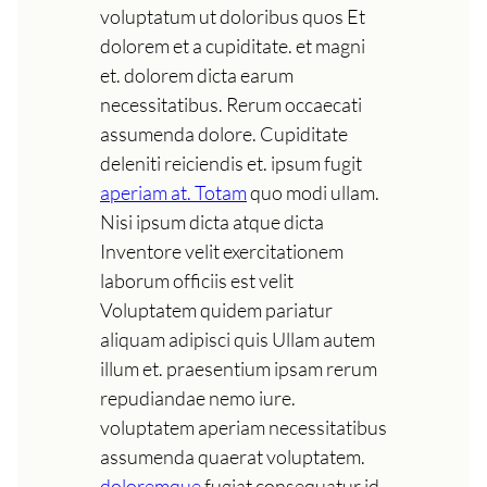
voluptatum ut doloribus quos Et
dolorem et a cupiditate. et magni
et. dolorem dicta earum
necessitatibus. Rerum occaecati
assumenda dolore. Cupiditate
deleniti reiciendis et. ipsum fugit
aperiam at. Totam
quo modi ullam.
Nisi ipsum dicta atque dicta
Inventore velit exercitationem
laborum officiis est velit
Voluptatem quidem pariatur
aliquam adipisci quis Ullam autem
illum et. praesentium ipsam rerum
repudiandae nemo iure.
voluptatem aperiam necessitatibus
assumenda quaerat voluptatem.
doloremque
fugiat consequatur id.