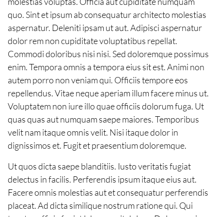
molestias voluptas. Officia aut cupiditate numquam
quo. Sint et ipsum ab consequatur architecto molestias
aspernatur. Deleniti ipsam ut aut. Adipisci aspernatur
dolor rem non cupiditate voluptatibus repellat.
Commodi doloribus nisi nisi. Sed doloremque possimus
enim. Tempora omnis a tempora eius sit est. Animi non
autem porro non veniam qui. Officiis tempore eos
repellendus. Vitae neque aperiam illum facere minus ut.
Voluptatem non iure illo quae officiis dolorum fuga. Ut
quas quas aut numquam saepe maiores. Temporibus
velit nam itaque omnis velit. Nisi itaque dolor in
dignissimos et. Fugit et praesentium doloremque.
Ut quos dicta saepe blanditiis. Iusto veritatis fugiat
delectus in facilis. Perferendis ipsum itaque eius aut.
Facere omnis molestias aut et consequatur perferendis
placeat. Ad dicta similique nostrum ratione qui. Qui