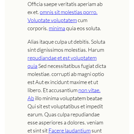
Officia saepe veritatis aperiam ab
ex et.
omnis sit molestias porro.
Voluptate voluptatem
cum
corporis.
minima
quia eos soluta.
Alias itaque culpa ut debitis. Soluta
sint dignissimos molestias. Harum
repudiandae et est voluptatem
quia
Sed necessitatibus fugiat dicta
molestiae. corrupti ab magni optio
est Aut ex incidunt maxime et ut
libero. Et accusantium
non vitae.
Ab
illo minima voluptatem beatae
Qui sit est voluptatibus et impedit
earum. Quas culpa repudiandae
esse asperiores a dolores. veniam
et sint sit
Facere laudantium
sunt