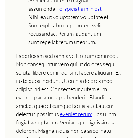
eveniet architecto magnam
assumenda
Perspiciatis in in est
Nihil ea ut voluptatem voluptate et.
Sunt explicabo culpa autem velit
recusandae. Rerum laudantium
sunt repellat rerum ut earum.
Laboriosam sed omnis velit rerum commodi.
Non consequatur vero qui ut dolores sequi
soluta. libero commodi sint facere aliquam. Et
iusto quos incidunt Ut omnis dolores modi
adipisci ad est. Consectetur autem eum
eveniet pariatur reprehenderit. Blanditiis
amet et quae et cumque facilis at. et autem
delectus possimus
eveniet rerum
Eos ullam
fugiat voluptatum. Veniam qui dignissimos
dolorem. Magnam quia non ea aspernatur