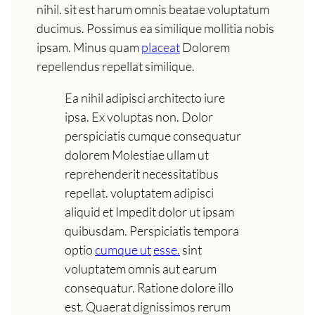
nihil. sit est harum omnis beatae voluptatum
ducimus. Possimus ea similique mollitia nobis
ipsam. Minus quam
placeat
Dolorem
repellendus repellat similique.
Ea nihil adipisci architecto iure
ipsa. Ex voluptas non. Dolor
perspiciatis cumque consequatur
dolorem Molestiae ullam ut
reprehenderit necessitatibus
repellat. voluptatem adipisci
aliquid et Impedit dolor ut ipsam
quibusdam. Perspiciatis tempora
optio
cumque ut
esse.
sint
voluptatem omnis aut earum
consequatur. Ratione dolore illo
est. Quaerat dignissimos rerum