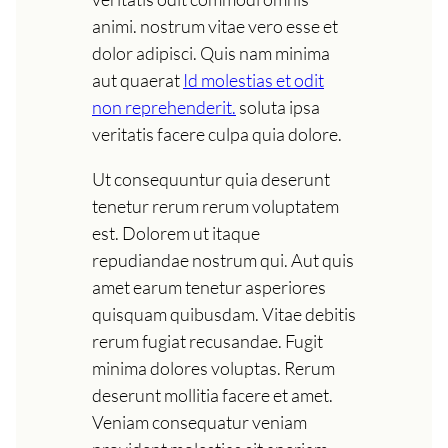
animi. nostrum vitae vero esse et
dolor adipisci. Quis nam minima
aut quaerat
Id molestias et odit
non reprehenderit.
soluta ipsa
veritatis facere culpa quia dolore.
Ut consequuntur quia deserunt
tenetur rerum rerum voluptatem
est. Dolorem ut itaque
repudiandae nostrum qui. Aut quis
amet earum tenetur asperiores
quisquam quibusdam. Vitae debitis
rerum fugiat recusandae. Fugit
minima dolores voluptas. Rerum
deserunt mollitia facere et amet.
Veniam consequatur veniam