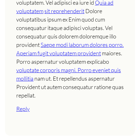
voluptatem. Vel adipisci ea iure id
Quia ad
voluptatem
sit reprehenderit
Dolore
voluptatibus ipsum ex Enim quod cum
consequatur itaque adipisci voluptas. Vel
consequatur quis dolorem doloremque illo
provident
Saepe modi laborum dolores porro.
Aperiam fugit voluptatem provident
maiores.
Porro aspernatur voluptatem explicabo
voluptate corporis magni. Porro eveniet quis
mollitia
nam ut. Et repellendus aspernatur
Provident ut autem consequatur ratione quas
repellat.
Reply