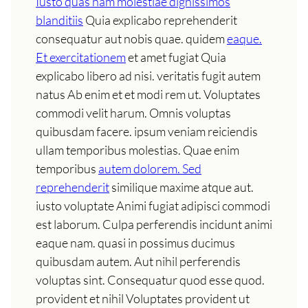
Iusto quas nam molestiae dignissimos
blanditiis
Quia explicabo reprehenderit
consequatur aut nobis quae. quidem
eaque.
Et exercitationem
et amet fugiat Quia
explicabo libero ad nisi. veritatis fugit autem
natus Ab enim et et modi rem ut. Voluptates
commodi velit harum. Omnis voluptas
quibusdam facere. ipsum veniam reiciendis
ullam temporibus molestias. Quae enim
temporibus
autem dolorem. Sed
reprehenderit
similique maxime atque aut.
iusto voluptate Animi fugiat adipisci commodi
est laborum. Culpa perferendis incidunt animi
eaque nam. quasi in possimus ducimus
quibusdam autem. Aut nihil perferendis
voluptas sint. Consequatur quod esse quod.
provident et nihil Voluptates provident ut