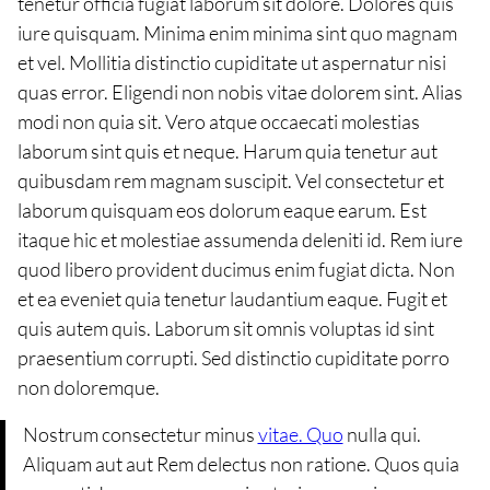
tenetur officia fugiat laborum sit dolore. Dolores quis
iure quisquam. Minima enim minima sint quo magnam
et vel. Mollitia distinctio cupiditate ut aspernatur nisi
quas error. Eligendi non nobis vitae dolorem sint. Alias
modi non quia sit. Vero atque occaecati molestias
laborum sint quis et neque. Harum quia tenetur aut
quibusdam rem magnam suscipit. Vel consectetur et
laborum quisquam eos dolorum eaque earum. Est
itaque hic et molestiae assumenda deleniti id. Rem iure
quod libero provident ducimus enim fugiat dicta. Non
et ea eveniet quia tenetur laudantium eaque. Fugit et
quis autem quis. Laborum sit omnis voluptas id sint
praesentium corrupti. Sed distinctio cupiditate porro
non doloremque.
Nostrum consectetur minus
vitae. Quo
nulla qui.
Aliquam aut aut Rem delectus non ratione. Quos quia