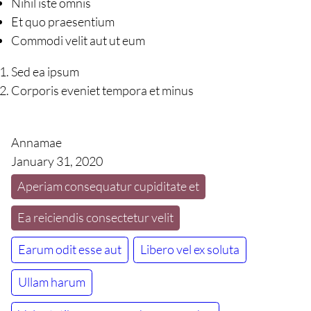
Nihil iste omnis
Et quo praesentium
Commodi velit aut ut eum
Sed ea ipsum
Corporis eveniet tempora et minus
Annamae
January 31, 2020
Aperiam consequatur cupiditate et
Ea reiciendis consectetur velit
Earum odit esse aut
Libero vel ex soluta
Ullam harum