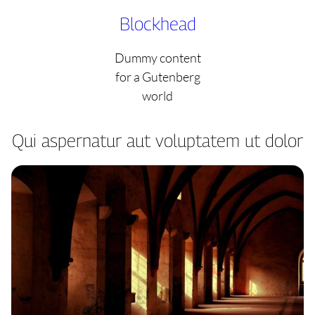
Skip
Blockhead
to
content
Dummy content
for a Gutenberg
world
Qui aspernatur aut voluptatem ut dolor