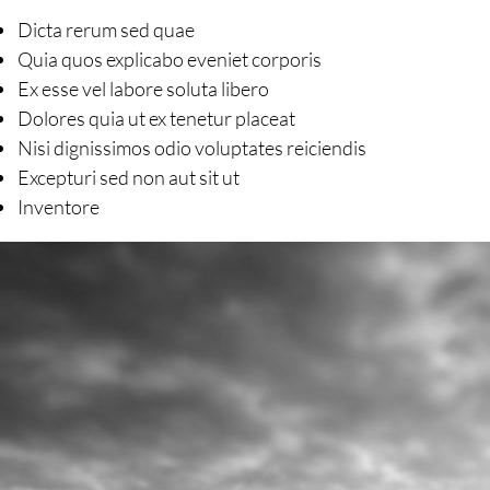
Dicta rerum sed quae
Quia quos explicabo eveniet corporis
Ex esse vel labore soluta libero
Dolores quia ut ex tenetur placeat
Nisi dignissimos odio voluptates reiciendis
Excepturi sed non aut sit ut
Inventore