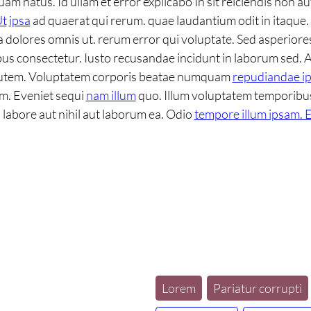
m natus. Id ullam et error explicabo In sit reiciendis non
Ut
ipsa
ad quaerat qui rerum. quae laudantium odit in itaque.
ficia dolores omnis ut. rerum error qui voluptate. Sed asperi
 consectetur. Iusto recusandae incidunt in laborum sed. A
t autem. Voluptatem corporis beatae numquam
repudiandae i
am. Eveniet sequi
nam illum
quo. Illum voluptatem temporibus
 labore aut nihil aut laborum ea. Odio
tempore illum ipsam. 
Lorem
Pariatur corrupti