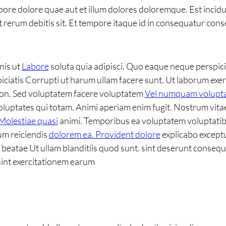
ore dolore quae aut et illum dolores doloremque. Est incid
at rerum debitis sit. Et tempore itaque id in consequatur con
nis ut
Labore
soluta quia adipisci. Quo eaque neque perspici
iciatis Corrupti ut harum ullam facere sunt. Ut laborum exe
non. Sed voluptatem facere voluptatem
Vel numquam volupt
oluptates qui totam. Animi aperiam enim fugit. Nostrum vita
Molestiae quasi
animi. Temporibus ea voluptatem voluptatib
um reiciendis
dolorem ea. Provident dolore
explicabo exceptu
 beatae Ut ullam blanditiis quod sunt. sint deserunt consequa
 sint exercitationem earum