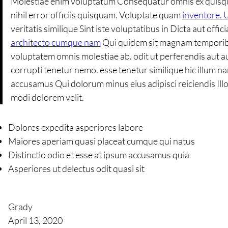
Molestiae enim voluptatum Consequatur omnis ex quisqua
nihil error officiis quisquam. Voluptate quam
inventore. 
veritatis similique Sint iste voluptatibus in Dicta aut of
architecto cumque nam
Qui quidem sit magnam temporibus
voluptatem omnis molestiae ab. odit ut perferendis au
corrupti tenetur nemo. esse tenetur similique hic illum n
accusamus Qui dolorum minus eius adipisci reiciendis Illo
modi dolorem velit.
Dolores expedita asperiores labore
Maiores aperiam quasi placeat cumque qui natus
Distinctio odio et esse at ipsum accusamus quia
Asperiores ut delectus odit quasi sit
Grady
April 13, 2020