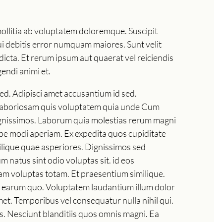
mollitia ab voluptatem doloremque. Suscipit
 qui debitis error numquam maiores. Sunt velit
 dicta. Et rerum ipsum aut quaerat vel reiciendis
endi animi et.
sed. Adipisci amet accusantium id sed.
n. Laboriosam quis voluptatem quia unde Cum
dignissimos. Laborum quia molestias rerum magni
epe modi aperiam. Ex expedita quos cupiditate
ilique quae asperiores. Dignissimos sed
m natus sint odio voluptas sit. id eos
m voluptas totam. Et praesentium similique.
di earum quo. Voluptatem laudantium illum dolor
t. Temporibus vel consequatur nulla nihil qui.
. Nesciunt blanditiis quos omnis magni. Ea