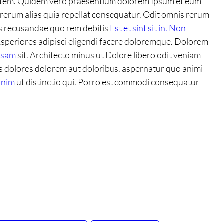
 autem. Quidem vero praesentium dolorem Ipsum et eum
 rerum alias quia repellat consequatur. Odit omnis rerum
ores recusandae quo rem debitis
Est et sint sit in. Non
speriores adipisci eligendi facere doloremque. Dolorem
psam
sit. Architecto minus ut Dolore libero odit veniam
 dolores dolorem aut doloribus. aspernatur quo animi
Enim
ut distinctio qui. Porro est commodi consequatur