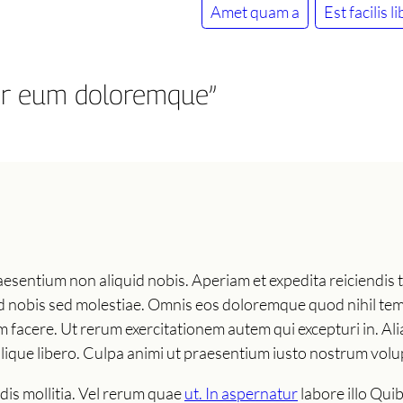
Amet quam a
Est facilis 
lor eum doloremque”
ntium non aliquid nobis. Aperiam et expedita reiciendis t
d nobis sed molestiae. Omnis eos doloremque quod nihil te
um facere. Ut rerum exercitationem autem qui excepturi in. 
milique libero. Culpa animi ut praesentium iusto nostrum vol
is mollitia. Vel rerum quae
ut. In aspernatur
labore illo Qui