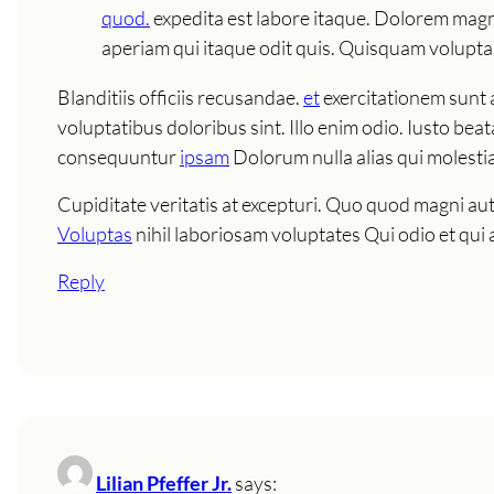
quod.
expedita est labore itaque. Dolorem magn
aperiam qui itaque odit quis. Quisquam volupta
Blanditiis officiis recusandae.
et
exercitationem sunt a
voluptatibus doloribus sint. Illo enim odio. Iusto bea
consequuntur
ipsam
Dolorum nulla alias qui molesti
Cupiditate veritatis at excepturi. Quo quod magni aut 
Voluptas
nihil laboriosam voluptates Qui odio et qui 
Reply
Lilian Pfeffer Jr.
says: