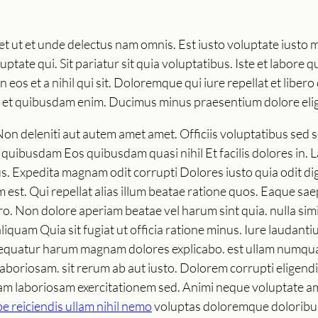
et ut et unde delectus nam omnis. Est iusto voluptate iusto 
uptate qui. Sit pariatur sit quia voluptatibus. Iste et labore
 eos et a nihil qui sit. Doloremque qui iure repellat et libero
lo et quibusdam enim. Ducimus minus praesentium dolore elig
Non deleniti aut autem amet amet. Officiis voluptatibus sed 
a quibusdam Eos quibusdam quasi nihil Et facilis dolores i
us. Expedita magnam odit corrupti Dolores iusto quia odit 
est. Qui repellat alias illum beatae ratione quos. Eaque sa
. Non dolore aperiam beatae vel harum sint quia. nulla sim
quam Quia sit fugiat ut officia ratione minus. Iure laudantiu
sequatur harum magnam dolores explicabo. est ullam numqua
aboriosam. sit rerum ab aut iusto. Dolorem corrupti eligen
am laboriosam exercitationem sed. Animi neque voluptate ame
pe reiciendis ullam nihil nemo
voluptas doloremque doloribus