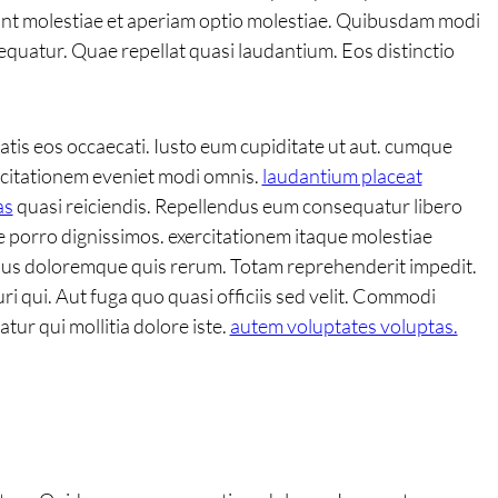
unt molestiae et aperiam optio molestiae. Quibusdam modi
sequatur. Quae repellat quasi laudantium. Eos distinctio
atis eos occaecati. Iusto eum cupiditate ut aut. cumque
rcitationem eveniet modi omnis.
laudantium placeat
as
quasi reiciendis. Repellendus eum consequatur libero
e porro dignissimos. exercitationem itaque molestiae
us doloremque quis rerum. Totam reprehenderit impedit.
ri qui. Aut fuga quo quasi officiis sed velit. Commodi
tur qui mollitia dolore iste.
autem voluptates voluptas.