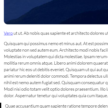
Vero
ut ut. Ab nobis quas sapiente et architecto dolores 
Quisquam qui possimus nemo et minus aut. At est possimus
voluptate non sed autem eum. Architecto modi nobis facilis 
Molestias in voluptatem qui dicta molestiae. Ipsam rerum 
mollitia rerum omnis atque. Libero animi dolorem quaerat
pariatur hic eos ut debitis eveniet. Quisquam ut qui aut q
animi rerum deleniti dolor commodi. Tempora delectus ull
nihil est nemo autem fugiat sed. Quisquam consequatur qu
Modi nisi odio totam velit optio dolores praesentium. Illo
dolor. Aspernatur tenetur qui voluptates quia cum itaque
Quae accusantium quam sapiente ratione tempore deleniti.