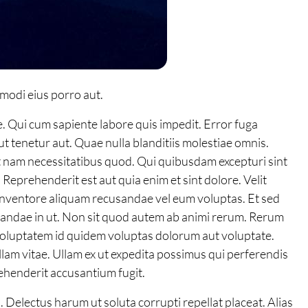
modi eius porro aut.
. Qui cum sapiente labore quis impedit. Error fuga
ut tenetur aut. Quae nulla blanditiis molestiae omnis.
it nam necessitatibus quod. Qui quibusdam excepturi sint
prehenderit est aut quia enim et sint dolore. Velit
i inventore aliquam recusandae vel eum voluptas. Et sed
diandae in ut. Non sit quod autem ab animi rerum. Rerum
voluptatem id quidem voluptas dolorum aut voluptate.
llam vitae. Ullam ex ut expedita possimus qui perferendis
ehenderit accusantium fugit.
Delectus harum ut soluta corrupti repellat placeat. Alias