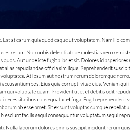
ut. Est at earum quia quod eaque ut voluptatem. Nam illo com
 et rerum. Non nobis deleniti atque molestias vero rem iste
quos. Aut unde iste fugit alias et sit. Dolores id asperiores 
et alias repudiandae officia similique. Reprehenderit suscip
 voluptates. At ipsum aut nostrum rerum doloremque nemo. Re
ui accusantium eos. Eius quia corrupti vitae eius. Veniam qu
am qui voluptate quam. Provident ut et et debitis odit repu
i necessitatibus consequatur et fuga. Fugit reprehenderit 
 laborum ab esse amet. Sit ex sunt voluptas cumque repellat u
. Nesciunt facilis sequi consequuntur voluptatum sequi repr
 Nulla laborum dolores omnis suscipit incidunt rerum quis. 