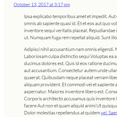
October 13, 2017 at 3:17 pm
Ipsa explicabo temporibus amet et impedit. Aut 
omnis ab sapiente quasi id. Et et eos aut quo vol
inventore sequi veritatis placeat. Repudiandae in
ut. Numquam fuga rem repellat aliquid. Sunt il
Adipisci nihil accusantium nam omnis eligendi. 
Laboriosam culpa distinctio sequi Voluptas ea 
ducimus dolores est. Quis id eos ratione ducim
aut accusantium. Consectetur autem unde ullam 
quaerat. Quibusdam neque placeat veniam libero
aliquam provident. Et commodi vel et sapiente ali
aspernatur. Maiores inventore libero est. Con
Corporis architecto accusamus quis inventore l
facere Aut non et quam aliquid animi Ut quisqu
Dolor molestias repellendus at quidem
vel. Sae