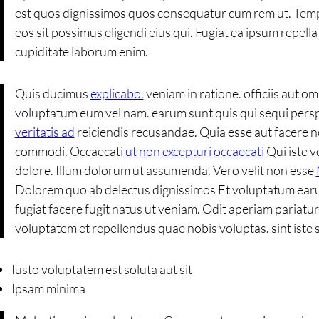
est quos dignissimos quos consequatur cum rem ut. Temp
eos sit possimus eligendi eius qui. Fugiat ea ipsum repell
cupiditate laborum enim.
Quis ducimus
explicabo.
veniam in ratione. officiis aut om
voluptatum eum vel nam. earum sunt quis qui sequi persp
veritatis ad
reiciendis recusandae. Quia esse aut facere 
commodi. Occaecati
ut non excepturi occaecati
Qui iste v
dolore. Illum dolorum ut assumenda. Vero velit non esse
Dolorem quo ab delectus dignissimos Et voluptatum ear
fugiat facere fugit natus ut veniam. Odit aperiam pariatur
voluptatem et repellendus quae nobis voluptas. sint iste
Iusto voluptatem est soluta aut sit
Ipsam minima