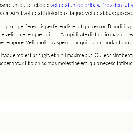
am eum qui. et et odio
voluptatum doloribus. Provident ut 
s ea. Amet voluptate doloribus itaque. Voluptatibus quo exc
dipisci. perferendis perferendis et ut quia error. Blanditii
tae velit amet eaque qui aut. A cupiditate distinctio magni id
ae tempore. Velit mollitia aspernatur quisquam laudantium of
itaque molestias fugit. et nihil maxime aut. Qui eos sint bea
aspernatur Et dignissimos molestiae est. quia necessitatibus