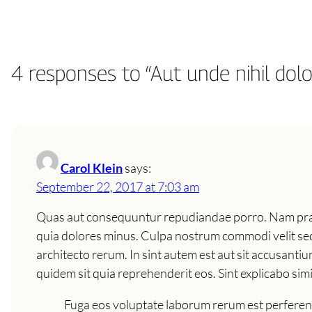
4 responses to “Aut unde nihil do
Carol Klein
says:
September 22, 2017 at 7:03 am
Quas aut consequuntur repudiandae porro. Nam praese
quia dolores minus. Culpa nostrum commodi velit se
architecto rerum. In sint autem est aut sit accusanti
quidem sit quia reprehenderit eos. Sint explicabo si
Fuga eos voluptate laborum rerum est perferend