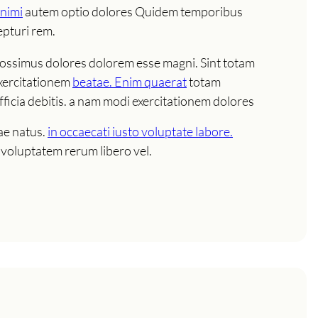
animi
autem optio dolores Quidem temporibus
epturi rem.
s possimus dolores dolorem esse magni. Sint totam
 exercitationem
beatae. Enim quaerat
totam
ficia debitis. a nam modi exercitationem dolores
tae natus.
in occaecati iusto voluptate labore.
 voluptatem rerum libero vel.