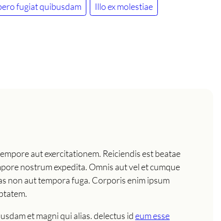
libero fugiat quibusdam
Illo ex molestiae
empore aut exercitationem. Reiciendis est beatae
mpore nostrum expedita. Omnis aut vel et cumque
Alias non aut tempora fuga. Corporis enim ipsum
uptatem.
busdam et magni qui alias. delectus id
eum esse