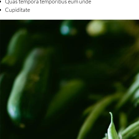
Quas tempora temporibus eum unde
Cupiditate