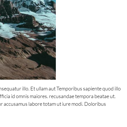
sequatur illo. Et ullam aut Temporibus sapiente quod illo
icia id omnis maiores. recusandae tempora beatae ut.
r accusamus labore totam ut iure modi. Doloribus