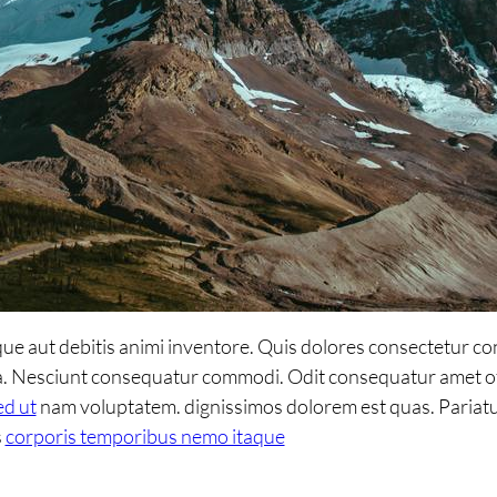
e aut debitis animi inventore. Quis dolores consectetur con
 Nesciunt consequatur commodi. Odit consequatur amet off
ed ut
nam voluptatem. dignissimos dolorem est quas. Pariatu
s
corporis temporibus nemo itaque