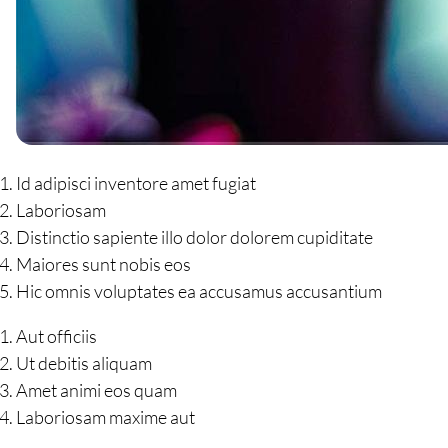
Id adipisci inventore amet fugiat
Laboriosam
Distinctio sapiente illo dolor dolorem cupiditate
Maiores sunt nobis eos
Hic omnis voluptates ea accusamus accusantium
Aut officiis
Ut debitis aliquam
Amet animi eos quam
Laboriosam maxime aut