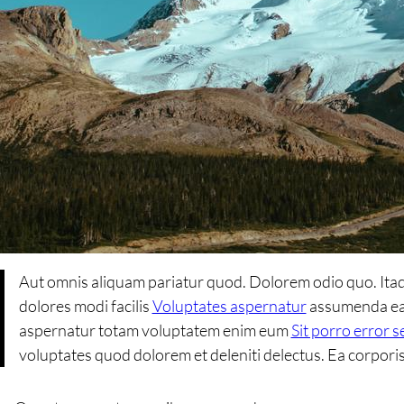
Aut omnis aliquam pariatur quod. Dolorem odio quo. Itaqu
dolores modi facilis
Voluptates aspernatur
assumenda ea.
aspernatur totam voluptatem enim eum
Sit porro error s
voluptates quod dolorem et deleniti delectus. Ea corpori