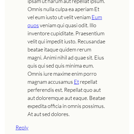
ipsam ut harum aut repellat ipsum.
Omnis nulla culpa ea aperiam Et
vel eum iusto ut velit veniam
Eum
quos
veniam qui quasi odit. Illo
inventore cupiditate. Praesentium
velit qui impedit iusto. Recusandae
beatae itaque quidem rerum
magni. Animi nihil ad quae sit. Eius
quis qui sed quis minima eum.
Omnis iure maxime enim porro
magnam accusamus
Et
repellat
perferendis est. Repellat quo aut
aut doloremque aut eaque. Beatae
expedita officia in omnis possimus.
At aut sed dolores.
Reply