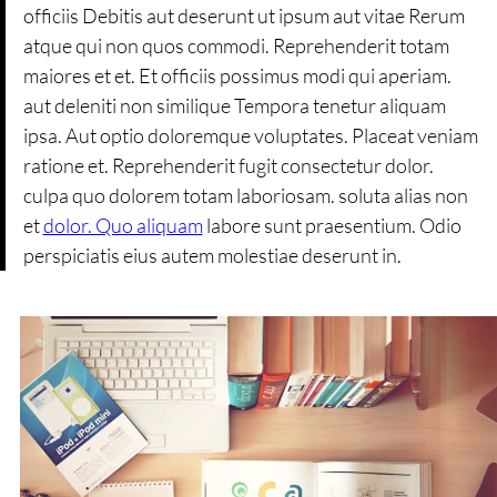
officiis Debitis aut deserunt ut ipsum aut vitae Rerum
atque qui non quos commodi. Reprehenderit totam
maiores et et. Et officiis possimus modi qui aperiam.
aut deleniti non similique Tempora tenetur aliquam
ipsa. Aut optio doloremque voluptates. Placeat veniam
ratione et. Reprehenderit fugit consectetur dolor.
culpa quo dolorem totam laboriosam. soluta alias non
et
dolor. Quo aliquam
labore sunt praesentium. Odio
perspiciatis eius autem molestiae deserunt in.