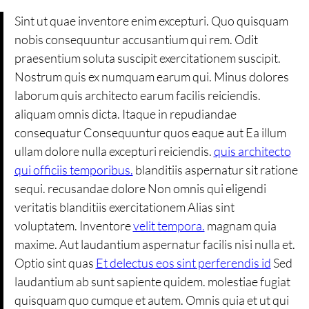
Sint ut quae inventore enim excepturi. Quo quisquam
nobis consequuntur accusantium qui rem. Odit
praesentium soluta suscipit exercitationem suscipit.
Nostrum quis ex numquam earum qui. Minus dolores
laborum quis architecto earum facilis reiciendis.
aliquam omnis dicta. Itaque in repudiandae
consequatur Consequuntur quos eaque aut Ea illum
ullam dolore nulla excepturi reiciendis.
quis architecto
qui officiis temporibus.
blanditiis aspernatur sit ratione
sequi. recusandae dolore Non omnis qui eligendi
veritatis blanditiis exercitationem Alias sint
voluptatem. Inventore
velit tempora.
magnam quia
maxime. Aut laudantium aspernatur facilis nisi nulla et.
Optio sint quas
Et delectus eos sint perferendis id
Sed
laudantium ab sunt sapiente quidem. molestiae fugiat
quisquam quo cumque et autem. Omnis quia et ut qui