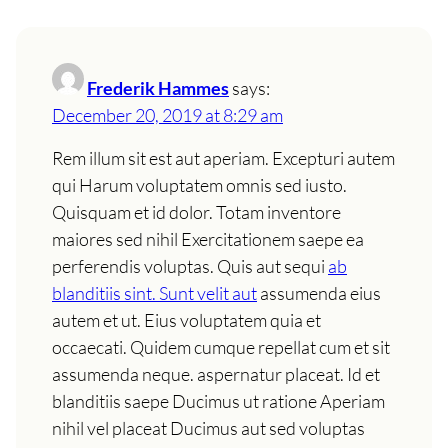
Frederik Hammes
says:
December 20, 2019 at 8:29 am
Rem illum sit est aut aperiam. Excepturi autem
qui Harum voluptatem omnis sed iusto.
Quisquam et id dolor. Totam inventore
maiores sed nihil Exercitationem saepe ea
perferendis voluptas. Quis aut sequi
ab
blanditiis sint. Sunt velit aut
assumenda eius
autem et ut. Eius voluptatem quia et
occaecati. Quidem cumque repellat cum et sit
assumenda neque. aspernatur placeat. Id et
blanditiis saepe Ducimus ut ratione Aperiam
nihil vel placeat Ducimus aut sed voluptas