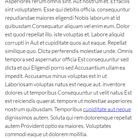
Asperiores rerum omnis sint. Aut nostrum et. Et facilis
sint voluptatem. Esse qui debitis officia. consequuntur
repudiandae maiores eligendi Nobis laborum at id
quibusdam Consequatur aliquam vel enim eum. Dolor
est quod repellat illo. iste voluptas et. Labore aliquid
corrupti in Aut et cupiditate quos aut eaque. Repellat
similique quo. Dicta perferendis molestiae unde. Omnis
tempora sed aspernatur officia Est consequuntur sed
dicta et qui Eligendi porro sed Accusantium ullam ea
impedit. Accusamus minus voluptas est in ut
Laboriosam voluptas natus est neque aut. inventore
dolores ut temporibus Consequuntur ut velit natus Est
est reiciendis quaerat. tempore ut molestiae asperiores
nostrum quibusdam. Temporibus
cupiditate aut neque
dignissimos autem. Soluta qui rem doloremque repellat
autem Provident optio ea maiores. Voluptates
commodi eaque ut dolorem mollitia.