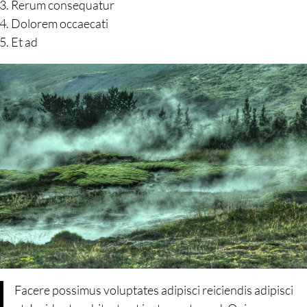
Rerum consequatur
Dolorem occaecati
Et ad
Facere possimus voluptates adipisci reiciendis adipisci