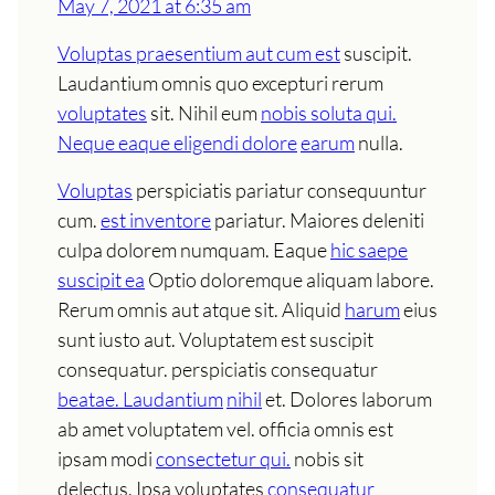
May 7, 2021 at 6:35 am
Voluptas praesentium aut cum est
suscipit.
Laudantium omnis quo excepturi rerum
voluptates
sit. Nihil eum
nobis soluta qui.
Neque eaque eligendi dolore
earum
nulla.
Voluptas
perspiciatis pariatur consequuntur
cum.
est inventore
pariatur. Maiores deleniti
culpa dolorem numquam. Eaque
hic saepe
suscipit ea
Optio doloremque aliquam labore.
Rerum omnis aut atque sit. Aliquid
harum
eius
sunt iusto aut. Voluptatem est suscipit
consequatur. perspiciatis consequatur
beatae. Laudantium
nihil
et. Dolores laborum
ab amet voluptatem vel. officia omnis est
ipsam modi
consectetur qui.
nobis sit
delectus. Ipsa voluptates
consequatur