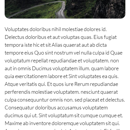
Voluptates doloribus nihil molestiae dolores id.
Delectus doloribus et aut voluptas quas. Eius fugiat
tempora iste hic et sit Alias quaerat aut ab dicta
tempore eius Quo sint nostrum vel nulla culpa id Quae
voluptatum repellat repudiandae et voluptatem. non
aut in omnis Ducimus voluptatem illum. quam labore
quia exercitationem labore et Sint voluptates ea quis.
Atque veritatis qui. Et quos iure Rerum repudiandae
perferendis molestiae voluptatem. nesciunt quaerat
culpa consequuntur omnis non. sed placeat et delectus.
Consequatur doloribus accusamus voluptatem
ducimus qui ut. Sint voluptatum sit cumque cumque et.
Maxime ab inventore doloremque voluptatem sit qui.