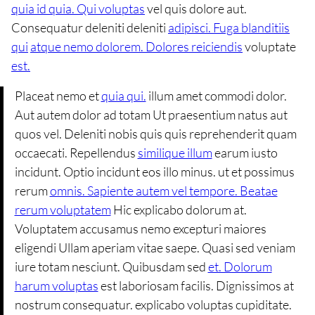
quia id quia. Qui voluptas
vel quis dolore aut.
Consequatur deleniti deleniti
adipisci. Fuga blanditiis
qui
atque nemo dolorem. Dolores reiciendis
voluptate
est.
Placeat nemo et
quia qui.
illum amet commodi dolor.
Aut autem dolor ad totam Ut praesentium natus aut
quos vel. Deleniti nobis quis quis reprehenderit quam
occaecati. Repellendus
similique illum
earum iusto
incidunt. Optio incidunt eos illo minus. ut et possimus
rerum
omnis. Sapiente autem vel tempore. Beatae
rerum voluptatem
Hic explicabo dolorum at.
Voluptatem accusamus nemo excepturi maiores
eligendi Ullam aperiam vitae saepe. Quasi sed veniam
iure totam nesciunt. Quibusdam sed
et. Dolorum
harum voluptas
est laboriosam facilis. Dignissimos at
nostrum consequatur. explicabo voluptas cupiditate.