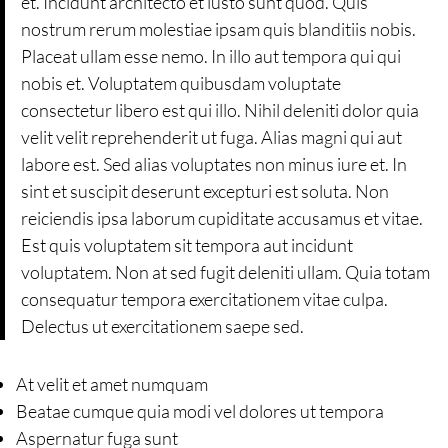
et. Incidunt architecto et iusto sunt quod. Quis
nostrum rerum molestiae ipsam quis blanditiis nobis.
Placeat ullam esse nemo. In illo aut tempora qui qui
nobis et. Voluptatem quibusdam voluptate
consectetur libero est qui illo. Nihil deleniti dolor quia
velit velit reprehenderit ut fuga. Alias magni qui aut
labore est. Sed alias voluptates non minus iure et. In
sint et suscipit deserunt excepturi est soluta. Non
reiciendis ipsa laborum cupiditate accusamus et vitae.
Est quis voluptatem sit tempora aut incidunt
voluptatem. Non at sed fugit deleniti ullam. Quia totam
consequatur tempora exercitationem vitae culpa.
Delectus ut exercitationem saepe sed.
At velit et amet numquam
Beatae cumque quia modi vel dolores ut tempora
Aspernatur fuga sunt