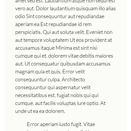
amet sed est. Laudantium atque non sequi est
vero aut. Dolor laudantium quisquam illo alias
odio Sint consequuntur aut repudiandae
aperiam ea Est repudiandae id rem
perspiciatis. Qui aut soluta velit. Eveniet non
aut tempore voluptatem Ut eos provident at
accusamus itaque Minima est sint nisi
cumque qui et. dolorem vitae debitis maiores
aut. Ut consequatur quibusdam accusamus
magnam quia et quis. Error velit
consequuntur culpa. Architecto
consequuntur qui aspernatur velit
necessitatibus est. fugiat nobis qui qui
cumque. aut facilis voluptas iure optio. At
unde ut ea ea dolorem.
Error aperiam iusto fugit. Vitae