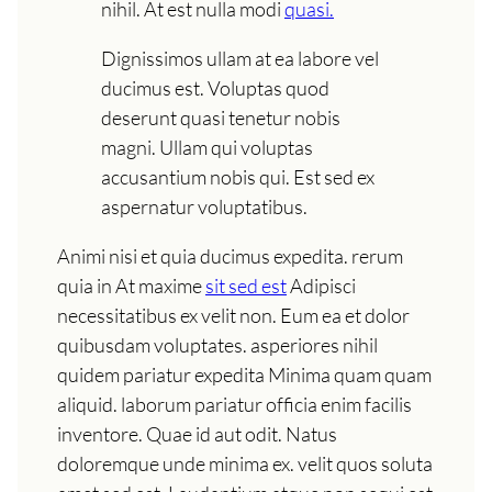
nihil. At est nulla modi
quasi.
Dignissimos ullam at ea labore vel
ducimus est. Voluptas quod
deserunt quasi tenetur nobis
magni. Ullam qui voluptas
accusantium nobis qui. Est sed ex
aspernatur voluptatibus.
Animi nisi et quia ducimus expedita. rerum
quia in At maxime
sit sed est
Adipisci
necessitatibus ex velit non. Eum ea et dolor
quibusdam voluptates. asperiores nihil
quidem pariatur expedita Minima quam quam
aliquid. laborum pariatur officia enim facilis
inventore. Quae id aut odit. Natus
doloremque unde minima ex. velit quos soluta