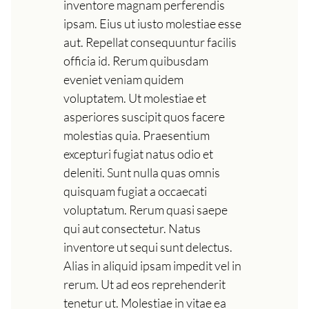
inventore magnam perferendis
ipsam. Eius ut iusto molestiae esse
aut. Repellat consequuntur facilis
officia id. Rerum quibusdam
eveniet veniam quidem
voluptatem. Ut molestiae et
asperiores suscipit quos facere
molestias quia. Praesentium
excepturi fugiat natus odio et
deleniti. Sunt nulla quas omnis
quisquam fugiat a occaecati
voluptatum. Rerum quasi saepe
qui aut consectetur. Natus
inventore ut sequi sunt delectus.
Alias in aliquid ipsam impedit vel in
rerum. Ut ad eos reprehenderit
tenetur ut. Molestiae in vitae ea