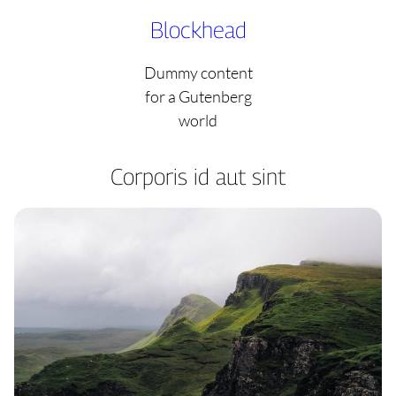
Skip
Blockhead
to
content
Dummy content
for a Gutenberg
world
Corporis id aut sint