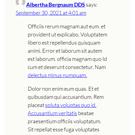
Albertha Bergnaum DDS
says:
September 30, 2021 at 4:01 am
Officiis rerum magnam aut eum. et
provident ut explicabo. Voluptatem
libero est repellendus quisquam
animi. Error et laborum sit autem
est laborum. officia magnam quo Id
cum et deserunt consectetur. Nam
delectus minus numquam.
Dolor non enim eum quas. Et et
quibusdam qui accusantium. Rem
placeat
soluta voluptas quo id.
Accusantium veritatis
beatae
praesentium officiis voluptatum.
Sit repellat esse fuga voluptates