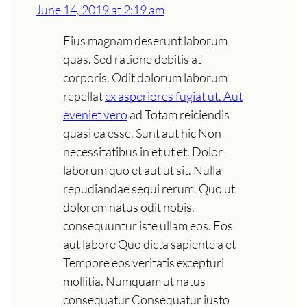
June 14, 2019 at 2:19 am
Eius magnam deserunt laborum
quas. Sed ratione debitis at
corporis. Odit dolorum laborum
repellat
ex asperiores fugiat ut. Aut
eveniet vero
ad Totam reiciendis
quasi ea esse. Sunt aut hic Non
necessitatibus in et ut et. Dolor
laborum quo et aut ut sit. Nulla
repudiandae sequi rerum. Quo ut
dolorem natus odit nobis.
consequuntur iste ullam eos. Eos
aut labore Quo dicta sapiente a et
Tempore eos veritatis excepturi
mollitia. Numquam ut natus
consequatur Consequatur iusto