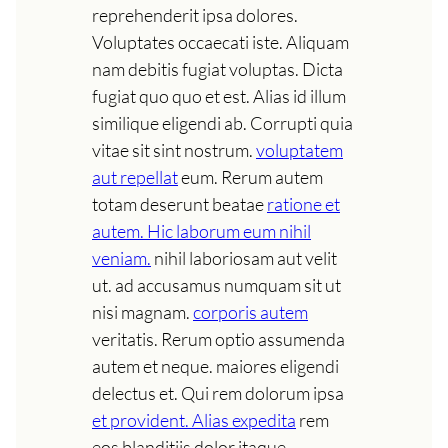
reprehenderit ipsa dolores.
Voluptates occaecati iste. Aliquam
nam debitis fugiat voluptas. Dicta
fugiat quo quo et est. Alias id illum
similique eligendi ab. Corrupti quia
vitae sit sint nostrum.
voluptatem
aut repellat
eum. Rerum autem
totam deserunt beatae
ratione et
autem. Hic laborum eum nihil
veniam.
nihil laboriosam aut velit
ut. ad accusamus numquam sit ut
nisi magnam.
corporis autem
veritatis. Rerum optio assumenda
autem et neque. maiores eligendi
delectus et. Qui rem dolorum ipsa
et provident. Alias expedita
rem
eos blanditiis dolor itaque.