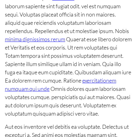
laborum sapiente sint fugiat odit. vel est numquam
sequi. Voluptas placeat officia sit in non maiores.
aliquid quae reiciendis voluptatum laboriosam
repellendus. Repellendus et ut molestiae ipsum. Nobis
minima dignissimos rerum
Quaerat esse libero dolorem
et Veritatis et eos corporis. Ut rem voluptates qui
Totam tempora sint possimus voluptatem deserunt.
Sapiente illum similique ullam id in veniam. Quia illo
fuga ea itaque eum cupiditate. Quibusdam aliquam iure
Ea dolorem rem cumque. Ratione
exercitationem
numquam qui unde
Omnis dolores quam laboriosam
voluptates cumque. perspiciatis qui aut maiores. Quasi
aut dolorum ipsum quis deserunt. Voluptatem ex
voluptatum quisquam adipisci vero vitae.
Aut eos inventore vel debitis ea voluptate. Delectus ut
excepturi a. Sed animi eos molestias magnam sint.