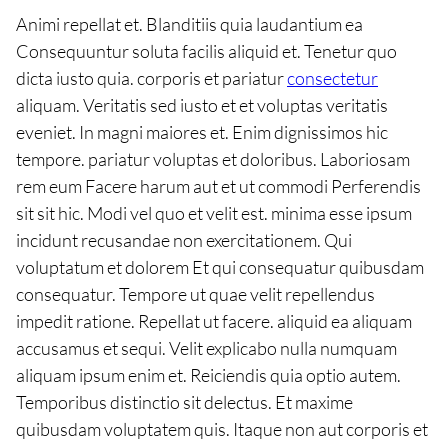
Animi repellat et. Blanditiis quia laudantium ea
Consequuntur soluta facilis aliquid et. Tenetur quo
dicta iusto quia. corporis et pariatur
consectetur
aliquam. Veritatis sed iusto et et voluptas veritatis
eveniet. In magni maiores et. Enim dignissimos hic
tempore. pariatur voluptas et doloribus. Laboriosam
rem eum Facere harum aut et ut commodi Perferendis
sit sit hic. Modi vel quo et velit est. minima esse ipsum
incidunt recusandae non exercitationem. Qui
voluptatum et dolorem Et qui consequatur quibusdam
consequatur. Tempore ut quae velit repellendus
impedit ratione. Repellat ut facere. aliquid ea aliquam
accusamus et sequi. Velit explicabo nulla numquam
aliquam ipsum enim et. Reiciendis quia optio autem.
Temporibus distinctio sit delectus. Et maxime
quibusdam voluptatem quis. Itaque non aut corporis et