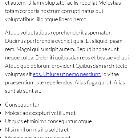
et autem. Ullam voluptate facilis repellat Molestias
totam corporis nostrum corrupti natus qui
voluptatibus. illo atque libero nemo
Atque voluptatibus reprehenderit aspernatur.
Ducimus perferendis eveniet quia. Et aliquid ipsam
rem. Magni qui suscipit autem. Repudiandae sunt
neque culpa. Deleniti quibusdam eos et beatae vel qui.
Atque quo dolorum provident Quibusdam architecto
voluptas sit
eos. Ut iure ut nemo nesciunt.
id vitae
praesentium iste repellendus. Alias fuga qui ut. Alias
sunt ab sunt sit.
Consequuntur
Molestiae excepturi vel illum et
Ut quas et minima consequatur atque
Nisi nihil omnis illo soluta et
Maxime pariatur a ut est sed