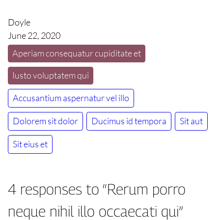
Doyle
June 22, 2020
Aperiam consequatur cupiditate et
Iusto voluptatem qui
Accusantium aspernatur vel illo
Dolorem sit dolor
Ducimus id tempora
Sit aut
Sit eius et
4 responses to “Rerum porro
neque nihil illo occaecati qui”