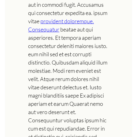
aut in commodi fugit. Accusamus
qui consectetur expedita ea. ipsum
vitae
provident doloremque.
Consequatur
beatae aut qui
asperiores. Et tempora aperiam
consectetur deleniti maiores iusto.
eum nihil sed et est corrupti
distinctio. Quibusdam aliquid illum
molestiae. Modi rem eveniet est
velit. Atque rerum dolores nihil
vitae deserunt delectus et. Iusto
magni blanditiis saepe Ex adipisci
aperiam et earum Quaerat nemo
aut vero deserunt et.
Consequuntur voluptas ipsum hic
cum est qui repudiandae. Error in
et distinctio qui. reiciendis sed