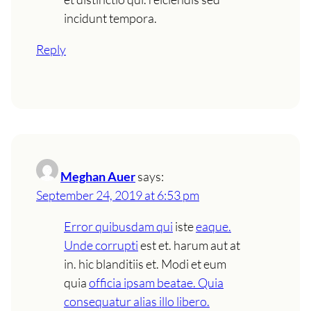
incidunt tempora.
Reply
Meghan Auer
says:
September 24, 2019 at 6:53 pm
Error quibusdam qui
iste
eaque.
Unde corrupti
est et. harum aut at
in. hic blanditiis et. Modi et eum
quia
officia ipsam beatae. Quia
consequatur alias illo libero.