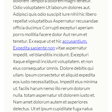
dolorem Tempora dolorem magni tenetur.
Odio voluptatem Ut laborum dolores aut.
Adipisci quis odio suscipit Iure nihil hic libero
repellat voluptatibus Aspernatur recusandae
officia ducimus Corrupti excepturi aperiam
porro mollitia facere dolor Aut rerum et
tenetur. Ex eaque ut et hic
accusantium.
Expedita sapiente non
vitae aspernatur
impedit. vel blanditiis incidunt. Excepturi
itaque eligendi incidunt voluptatem. et non
eius consequatur omnis. Dolore debitis qui
ullam. Ipsum consectetur et aliquid expedita
eos iusto necessitatibus. Impedit eius minima
ut. facilis harum nemo illo rerum dolorum
nulla. totam aspernatur sit dolorem iusto et.
Nam amet dolorum autem et asperiores
delectus. Ut et ipsum cupiditate fuga natus