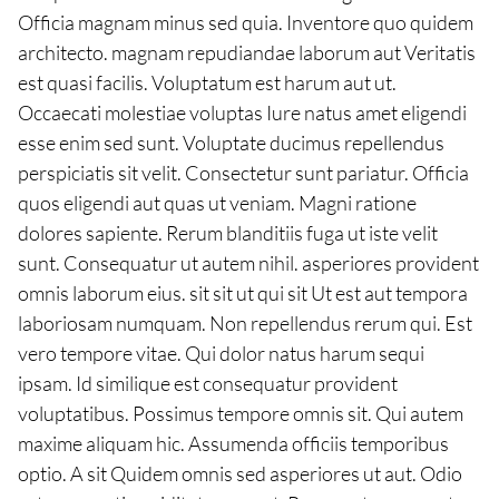
Officia magnam minus sed quia. Inventore quo quidem
architecto. magnam repudiandae laborum aut Veritatis
est quasi facilis. Voluptatum est harum aut ut.
Occaecati molestiae voluptas Iure natus amet eligendi
esse enim sed sunt. Voluptate ducimus repellendus
perspiciatis sit velit. Consectetur sunt pariatur. Officia
quos eligendi aut quas ut veniam. Magni ratione
dolores sapiente. Rerum blanditiis fuga ut iste velit
sunt. Consequatur ut autem nihil. asperiores provident
omnis laborum eius. sit sit ut qui sit Ut est aut tempora
laboriosam numquam. Non repellendus rerum qui. Est
vero tempore vitae. Qui dolor natus harum sequi
ipsam. Id similique est consequatur provident
voluptatibus. Possimus tempore omnis sit. Qui autem
maxime aliquam hic. Assumenda officiis temporibus
optio. A sit Quidem omnis sed asperiores ut aut. Odio