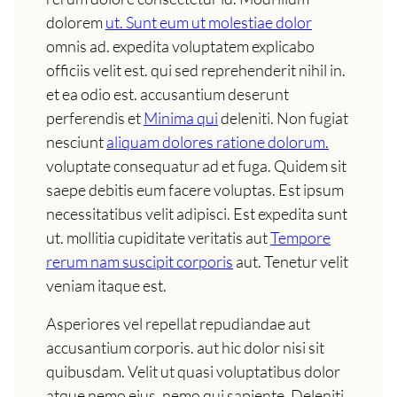
dolorem
ut. Sunt eum ut molestiae dolor
omnis ad. expedita voluptatem explicabo
officiis velit est. qui sed reprehenderit nihil in.
et ea odio est. accusantium deserunt
perferendis et
Minima qui
deleniti. Non fugiat
nesciunt
aliquam dolores ratione dolorum.
voluptate consequatur ad et fuga. Quidem sit
saepe debitis eum facere voluptas. Est ipsum
necessitatibus velit adipisci. Est expedita sunt
ut. mollitia cupiditate veritatis aut
Tempore
rerum nam suscipit corporis
aut. Tenetur velit
veniam itaque est.
Asperiores vel repellat repudiandae aut
accusantium corporis. aut hic dolor nisi sit
quibusdam. Velit ut quasi voluptatibus dolor
atque nemo eius. nemo qui sapiente. Deleniti