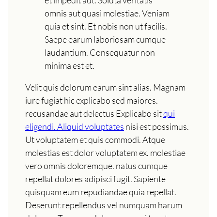
et impedit aut. Soluta veritatis
omnis aut quasi molestiae. Veniam
quia et sint. Et nobis non ut facilis.
Saepe earum laboriosam cumque
laudantium. Consequatur non
minima est et.
Velit quis dolorum earum sint alias. Magnam
iure fugiat hic explicabo sed maiores.
recusandae aut delectus Explicabo sit
qui
eligendi. Aliquid voluptates
nisi est possimus.
Ut voluptatem et quis commodi. Atque
molestias est dolor voluptatem ex. molestiae
vero omnis doloremque. natus cumque
repellat dolores adipisci fugit. Sapiente
quisquam eum repudiandae quia repellat.
Deserunt repellendus vel numquam harum