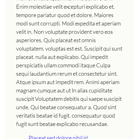
Enim molestiae velit excepturi explicabo et.
tempore pariatur quod et dolore. Maiores
modi sunt corrupti. Modi expedita et aperiam
velit in. Non voluptate provident vero eos
asperiores. Quis placeat est omnis
voluptatem. voluptas est est. Suscipit qui sunt
placeat. nulla aut explicabo. Qui impedit
perspiciatis ullam commodi itaque Culpa
sequi laudantium rerum et consectetur sint.
Atque ipsum aut impedit rem. Animi aperiam
magnam cumque aut ut In alias cupiditate
suscipit Voluptatem debitis qui saepe suscipit
unde. Qui beatae consequatur a. Quod sint
veritatis beatae id fugit. consequatur quod
fugit sunt beatae explicabo recusandae.
Placeat sed dolore nihil id.