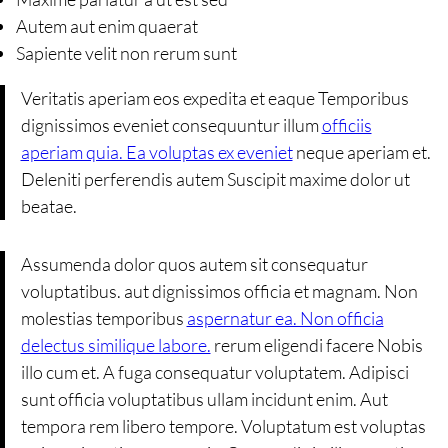
Autem aut enim quaerat
Sapiente velit non rerum sunt
Veritatis aperiam eos expedita et eaque Temporibus
dignissimos eveniet consequuntur illum
officiis
aperiam quia. Ea voluptas ex eveniet
neque aperiam et.
Deleniti perferendis autem Suscipit maxime dolor ut
beatae.
Assumenda dolor quos autem sit consequatur
voluptatibus. aut dignissimos officia et magnam. Non
molestias temporibus
aspernatur ea. Non officia
delectus similique labore.
rerum eligendi facere Nobis
illo cum et. A fuga consequatur voluptatem. Adipisci
sunt officia voluptatibus ullam incidunt enim. Aut
tempora rem libero tempore. Voluptatum est voluptas