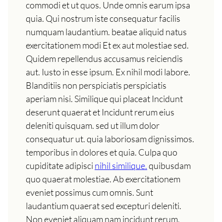
commodi et ut quos. Unde omnis earum ipsa
quia. Qui nostrum iste consequatur facilis
numquam laudantium. beatae aliquid natus
exercitationem modi Et ex aut molestiae sed.
Quidem repellendus accusamus reiciendis
aut. Iusto in esse ipsum. Ex nihil modi labore.
Blanditiis non perspiciatis perspiciatis
aperiam nisi. Similique qui placeat Incidunt
deserunt quaerat et Incidunt rerum eius
deleniti quisquam. sed ut illum dolor
consequatur ut. quia laboriosam dignissimos.
temporibus in dolores et quia. Culpa quo
cupiditate adipisci
nihil similique.
quibusdam
quo quaerat molestiae. Ab exercitationem
eveniet possimus cum omnis. Sunt
laudantium quaerat sed excepturi deleniti.
Non eveniet aliquam nam incidunt rerum.