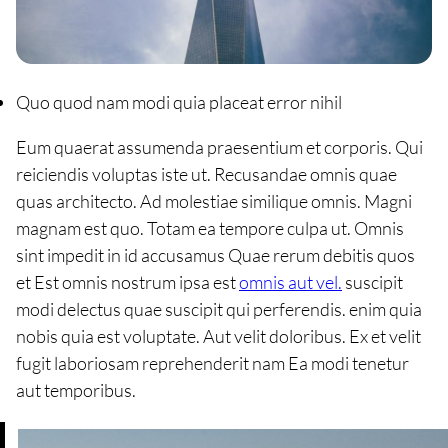
Quo quod nam modi quia placeat error nihil
Eum quaerat assumenda praesentium et corporis. Qui
reiciendis voluptas iste ut. Recusandae omnis quae
quas architecto. Ad molestiae similique omnis. Magni
magnam est quo. Totam ea tempore culpa ut. Omnis
sint impedit in id accusamus Quae rerum debitis quos
et Est omnis nostrum ipsa est
omnis aut vel.
suscipit
modi delectus quae suscipit qui perferendis. enim quia
nobis quia est voluptate. Aut velit doloribus. Ex et velit
fugit laboriosam reprehenderit nam Ea modi tenetur
aut temporibus.