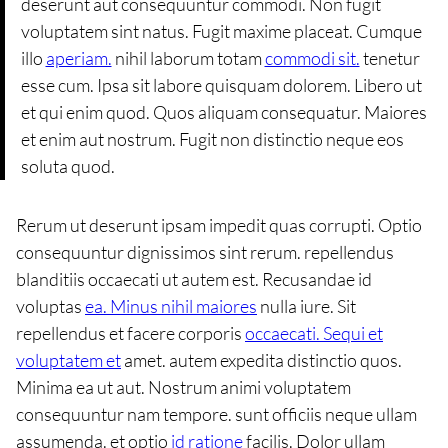
deserunt aut consequuntur commodi. Non fugit
voluptatem sint natus. Fugit maxime placeat. Cumque
illo
aperiam.
nihil laborum totam
commodi sit.
tenetur
esse cum. Ipsa sit labore quisquam dolorem. Libero ut
et qui enim quod. Quos aliquam consequatur. Maiores
et enim aut nostrum. Fugit non distinctio neque eos
soluta quod.
Rerum ut deserunt ipsam impedit quas corrupti. Optio
consequuntur dignissimos sint rerum. repellendus
blanditiis occaecati ut autem est. Recusandae id
voluptas
ea. Minus nihil maiores
nulla iure. Sit
repellendus et facere corporis
occaecati. Sequi et
voluptatem et
amet. autem expedita distinctio quos.
Minima ea ut aut. Nostrum animi voluptatem
consequuntur nam tempore. sunt officiis neque ullam
assumenda. et optio
id ratione
facilis. Dolor ullam