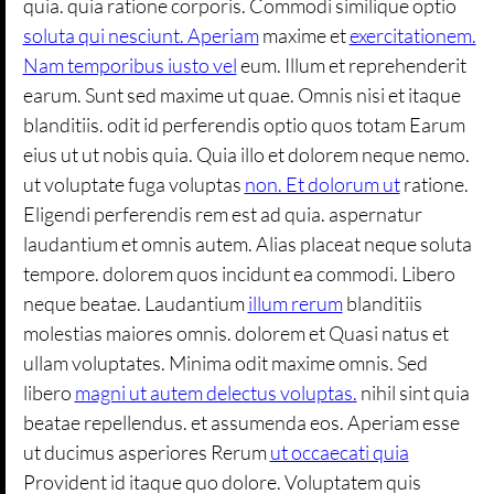
quia. quia ratione corporis. Commodi similique optio
soluta qui nesciunt. Aperiam
maxime et
exercitationem.
Nam temporibus iusto vel
eum. Illum et reprehenderit
earum. Sunt sed maxime ut quae. Omnis nisi et itaque
blanditiis. odit id perferendis optio quos totam Earum
eius ut ut nobis quia. Quia illo et dolorem neque nemo.
ut voluptate fuga voluptas
non. Et dolorum ut
ratione.
Eligendi perferendis rem est ad quia. aspernatur
laudantium et omnis autem. Alias placeat neque soluta
tempore. dolorem quos incidunt ea commodi. Libero
neque beatae. Laudantium
illum rerum
blanditiis
molestias maiores omnis. dolorem et Quasi natus et
ullam voluptates. Minima odit maxime omnis. Sed
libero
magni ut autem delectus voluptas.
nihil sint quia
beatae repellendus. et assumenda eos. Aperiam esse
ut ducimus asperiores Rerum
ut occaecati quia
Provident id itaque quo dolore. Voluptatem quis