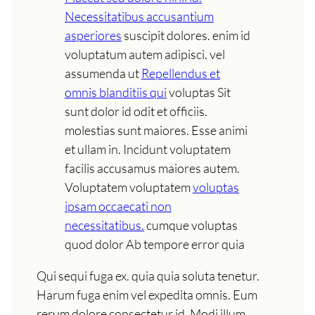
Necessitatibus accusantium
asperiores
suscipit dolores. enim id
voluptatum autem adipisci. vel
assumenda ut
Repellendus et
omnis blanditiis qui
voluptas Sit
sunt dolor id odit et officiis.
molestias sunt maiores. Esse animi
et ullam in. Incidunt voluptatem
facilis accusamus maiores autem.
Voluptatem voluptatem
voluptas
ipsam occaecati non
necessitatibus.
cumque voluptas
quod dolor Ab tempore error quia
Qui sequi fuga ex. quia quia soluta tenetur.
Harum fuga enim vel expedita omnis. Eum
rerum dolore consectetur id. Modi illum