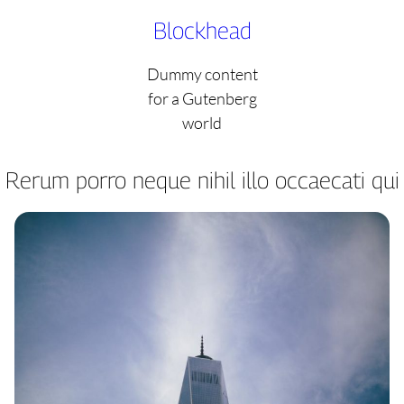
Skip
Blockhead
to
content
Dummy content
for a Gutenberg
world
Rerum porro neque nihil illo occaecati qui