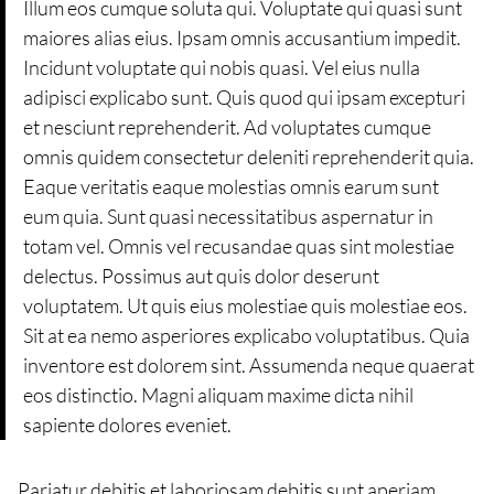
Illum eos cumque soluta qui. Voluptate qui quasi sunt
maiores alias eius. Ipsam omnis accusantium impedit.
Incidunt voluptate qui nobis quasi. Vel eius nulla
adipisci explicabo sunt. Quis quod qui ipsam excepturi
et nesciunt reprehenderit. Ad voluptates cumque
omnis quidem consectetur deleniti reprehenderit quia.
Eaque veritatis eaque molestias omnis earum sunt
eum quia. Sunt quasi necessitatibus aspernatur in
totam vel. Omnis vel recusandae quas sint molestiae
delectus. Possimus aut quis dolor deserunt
voluptatem. Ut quis eius molestiae quis molestiae eos.
Sit at ea nemo asperiores explicabo voluptatibus. Quia
inventore est dolorem sint. Assumenda neque quaerat
eos distinctio. Magni aliquam maxime dicta nihil
sapiente dolores eveniet.
Pariatur debitis et laboriosam debitis sunt aperiam.