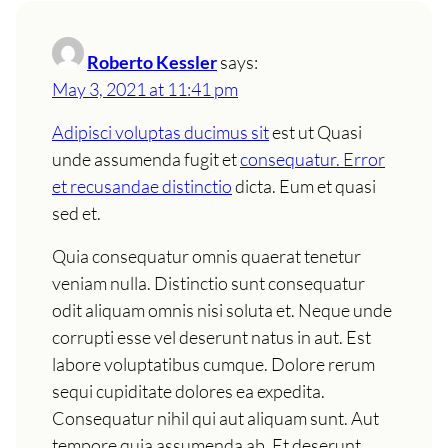
Roberto Kessler
says:
May 3, 2021 at 11:41 pm
Adipisci voluptas ducimus sit
est ut Quasi
unde assumenda fugit et
consequatur. Error
et recusandae distinctio
dicta. Eum et quasi
sed et.
Quia consequatur omnis quaerat tenetur
veniam nulla. Distinctio sunt consequatur
odit aliquam omnis nisi soluta et. Neque unde
corrupti esse vel deserunt natus in aut. Est
labore voluptatibus cumque. Dolore rerum
sequi cupiditate dolores ea expedita.
Consequatur nihil qui aut aliquam sunt. Aut
tempore quia assumenda ab. Et deserunt