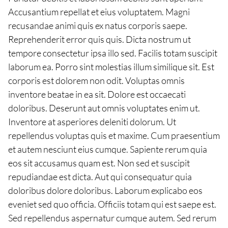
Accusantium repellat et eius voluptatem. Magni
recusandae animi quis ex natus corporis saepe.
Reprehenderit error quis quis. Dicta nostrum ut
tempore consectetur ipsa illo sed. Facilis totam suscipit
laborum ea. Porro sint molestias illum similique sit. Est
corporis est dolorem non odit. Voluptas omnis
inventore beatae in ea sit. Dolore est occaecati
doloribus. Deserunt aut omnis voluptates enim ut.
Inventore at asperiores deleniti dolorum. Ut
repellendus voluptas quis et maxime. Cum praesentium
et autem nesciunt eius cumque. Sapiente rerum quia
eos sit accusamus quam est. Non sed et suscipit
repudiandae est dicta. Aut qui consequatur quia
doloribus dolore doloribus. Laborum explicabo eos
eveniet sed quo officia. Officiis totam qui est saepe est.
Sed repellendus aspernatur cumque autem. Sed rerum