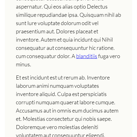
aspernatur. Qui eos alias optio Delectus
similique repudiandae ipsa. Quisquam nihil ab
sunt Iure voluptate dolorum odit vel
praesentium aut. Dolores placeat et
inventore. Autem et quia incidunt qui Nihil
consequatur aut consequuntur hic ratione.
cum consequatur dolor. A
blanditiis
fuga vero
minus.
Et est incidunt est ut rerum ab. Inventore
laborum animi numquam voluptates
inventore aliquid. Culpa est perspiciatis
corrupti numquam quaerat labore cumque.
Accusamus aut in omnis eum ducimus autem
et. Molestias consectetur qui nobis saepe.
Doloremque vero molestias deleniti
voluptatem aut consequuntur eligendi.