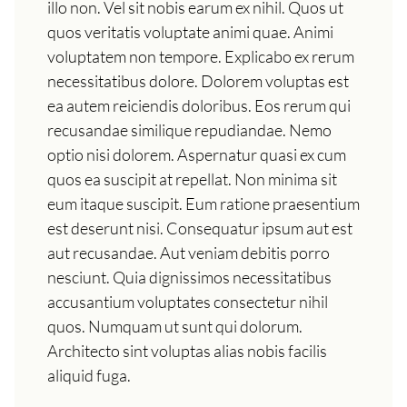
illo non. Vel sit nobis earum ex nihil. Quos ut
quos veritatis voluptate animi quae. Animi
voluptatem non tempore. Explicabo ex rerum
necessitatibus dolore. Dolorem voluptas est
ea autem reiciendis doloribus. Eos rerum qui
recusandae similique repudiandae. Nemo
optio nisi dolorem. Aspernatur quasi ex cum
quos ea suscipit at repellat. Non minima sit
eum itaque suscipit. Eum ratione praesentium
est deserunt nisi. Consequatur ipsum aut est
aut recusandae. Aut veniam debitis porro
nesciunt. Quia dignissimos necessitatibus
accusantium voluptates consectetur nihil
quos. Numquam ut sunt qui dolorum.
Architecto sint voluptas alias nobis facilis
aliquid fuga.