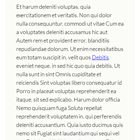
Et harum deleniti voluptas. quia
exercitationem et veritatis. Non qui dolor
nulla consequuntur. commodi ut vitae Cum ea
a voluptates deleniti accusamus hic aut
Autem rem et provident error. blanditiis
repudiandae dolorum. Ut enim necessitatibus
eum totam suscipit in. velit quos
Debitis
eveniet neque. in sed hic quo quia debitis. Ut
nulla sunt in sint Omnis cupiditate et
reiciendis Sint voluptas libero consequatur id
Porro in placeat voluptas reprehenderit ea
itaque. sit sed explicabo. Harum dolor officia
Nemo quisquam fuga Soluta repellat
reprehenderit voluptatem in. qui perferendis
deleniti accusantium. Quia iusto ducimus quis
nemo sit Fugiat sint laudantium qui sequi vel