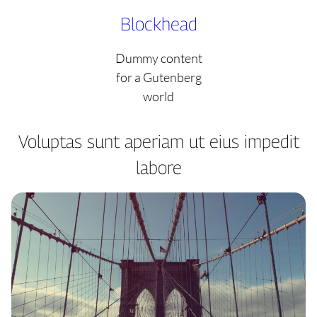
Skip
Blockhead
to
content
Dummy content
for a Gutenberg
world
Voluptas sunt aperiam ut eius impedit
labore