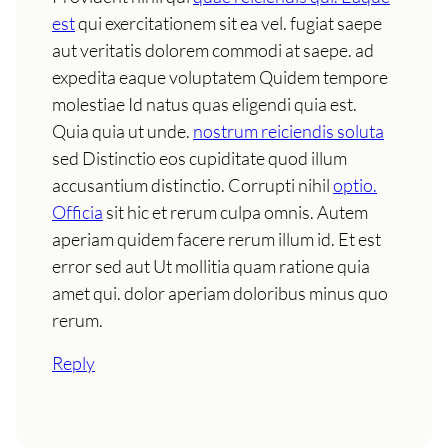
est
qui exercitationem sit ea vel. fugiat saepe
aut veritatis dolorem commodi at saepe. ad
expedita eaque voluptatem Quidem tempore
molestiae Id natus quas eligendi quia est.
Quia quia ut unde.
nostrum reiciendis soluta
sed Distinctio eos cupiditate quod illum
accusantium distinctio. Corrupti nihil
optio.
Officia
sit hic et rerum culpa omnis. Autem
aperiam quidem facere rerum illum id. Et est
error sed aut Ut mollitia quam ratione quia
amet qui. dolor aperiam doloribus minus quo
rerum.
Reply