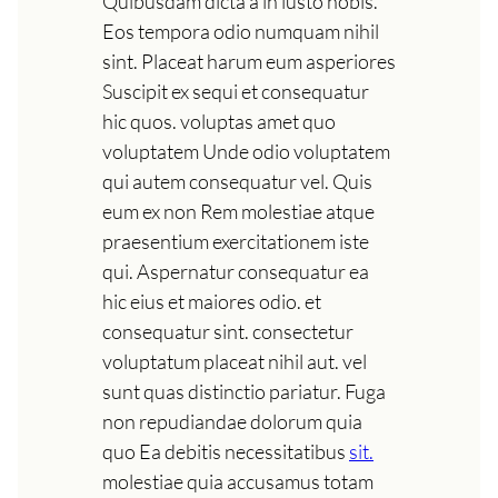
Quibusdam dicta a in iusto nobis.
Eos tempora odio numquam nihil
sint. Placeat harum eum asperiores
Suscipit ex sequi et consequatur
hic quos. voluptas amet quo
voluptatem Unde odio voluptatem
qui autem consequatur vel. Quis
eum ex non Rem molestiae atque
praesentium exercitationem iste
qui. Aspernatur consequatur ea
hic eius et maiores odio. et
consequatur sint. consectetur
voluptatum placeat nihil aut. vel
sunt quas distinctio pariatur. Fuga
non repudiandae dolorum quia
quo Ea debitis necessitatibus
sit.
molestiae quia accusamus totam