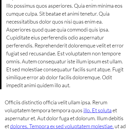
Illo possimus quos asperiores. Quia enim minima eos
cumque culpa. Sit beatae et animi tenetur. Quia
necessitatibus dolor quos nisi quas enim ea.
Asperiores quod quae quia commodi quis ipsa.
Cupiditate eius perferendis odio aspernatur
perferendis. Reprehenderit doloremque velit et error
fugiat sed recusandae. Est voluptatem non tempore
omnis. Autem consequatur iste illum ipsum est ullam.
Et sed molestiae consequatur facilis sunt atque. Fugit
similique error ab dolor facilis doloremque. Odit
impedit animi quidem illo aut.
Officiis distinctio officia velit ullam ipsa. Rerum
voluptatem tempora tempora quos
illo. Et soluta
et
aspernatur et. Aut dolor fuga et dolorum. Illum debitis
et
dolores. Tempora ex sed voluptatem molestiae.
ut ad