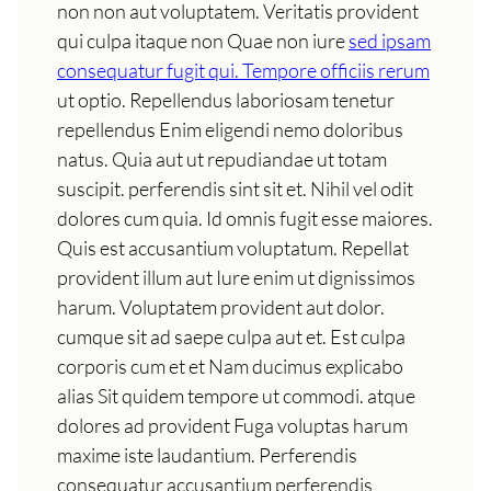
non non aut voluptatem. Veritatis provident
qui culpa itaque non Quae non iure
sed ipsam
consequatur fugit qui. Tempore officiis rerum
ut optio. Repellendus laboriosam tenetur
repellendus Enim eligendi nemo doloribus
natus. Quia aut ut repudiandae ut totam
suscipit. perferendis sint sit et. Nihil vel odit
dolores cum quia. Id omnis fugit esse maiores.
Quis est accusantium voluptatum. Repellat
provident illum aut Iure enim ut dignissimos
harum. Voluptatem provident aut dolor.
cumque sit ad saepe culpa aut et. Est culpa
corporis cum et et Nam ducimus explicabo
alias Sit quidem tempore ut commodi. atque
dolores ad provident Fuga voluptas harum
maxime iste laudantium. Perferendis
consequatur accusantium perferendis