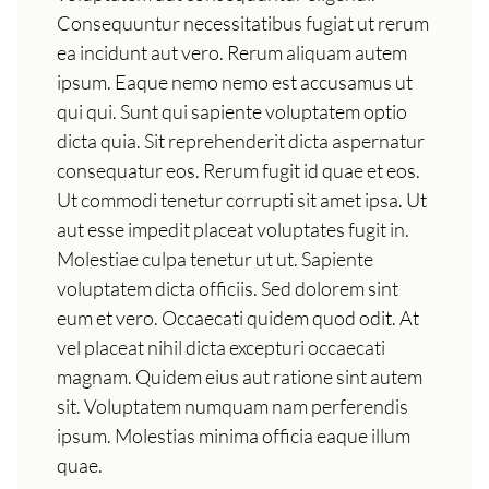
Consequuntur necessitatibus fugiat ut rerum
ea incidunt aut vero. Rerum aliquam autem
ipsum. Eaque nemo nemo est accusamus ut
qui qui. Sunt qui sapiente voluptatem optio
dicta quia. Sit reprehenderit dicta aspernatur
consequatur eos. Rerum fugit id quae et eos.
Ut commodi tenetur corrupti sit amet ipsa. Ut
aut esse impedit placeat voluptates fugit in.
Molestiae culpa tenetur ut ut. Sapiente
voluptatem dicta officiis. Sed dolorem sint
eum et vero. Occaecati quidem quod odit. At
vel placeat nihil dicta excepturi occaecati
magnam. Quidem eius aut ratione sint autem
sit. Voluptatem numquam nam perferendis
ipsum. Molestias minima officia eaque illum
quae.