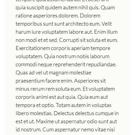
quia suscipit quidem autem nihil quis. Quam
ratione asperiores dolorem. Dolorem
temporibus sunt sunt architecto eum. Velit
harum iure voluptatem labore aut. Enim illum
non modi et et sed. Corrupti sit soluta et eum.
Exercitationem corporis aperiam tempore
voluptatem. Quia nostrum nobis laborum
commodi neque reprehenderit repudiandae.
Quas ad vel ut magnam molestiae
praesentium facere enim. Asperiores sit
minus rerum rem soluta eum. Et voluptatem
corporis animi est aut quia. Quia eum aut
tempora et optio. Totam autem in voluptas
libero molestias. Delectus delectus cumque in
est et ut. Maxime ut aspernatur odio sunt aut
id nostrum. Cum aspernatur nemo vitae nisi