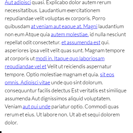
Aut adipisci
quasi. Explicabo dolor autem rerum
necessitatibus. Laudantium exercitationem
repudiandae velit voluptas ex corporis. Porro
quibusdam
at veniam aut eaque at. Magni
laudantium
non eum Atque quia
autem molestiae.
id nulla nesciunt
repellat odit consectetur.
et assumenda est
qui.
asperiores ipsa velit velit quas sunt. Magnam tempore
at corporis ut
modi in. Itaque quo laboriosam
repudiandae vel et
Velit ut reiciendis aspernatur
tempore. Optio molestiae magnam et quia.
sit eos
omnis. Adipisci vitae
unde quo sint dolorum.
consequuntur facilis delectus Est veritatis est similique
assumenda Aut dignissimos aliquid voluptatem.
Veniam
aut qui unde
pariatur optio. Commodi quas
rerum et eius. Ut labore non. Ut ab et sequi dolorem
dolor.