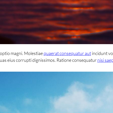
e optio magni. Molestiae
quaerat consequatur aut
incidunt v
s eius corrupti dignissimos. Ratione consequatur
nisi sae