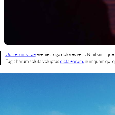
Qui rerum vitae
eveniet fuga dolores velit. Nihil similiqu
Fugit harum soluta voluptas
dicta earum.
numquam qui qua