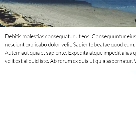
Debitis molestias consequatur ut eos. Consequuntur eius oc
nesciunt explicabo dolor velit. Sapiente beatae quod eum
Autem aut quia et sapiente. Expedita atque impedit alias
velit est aliquid iste. Ab rerum ex quia ut quia aspernatur.