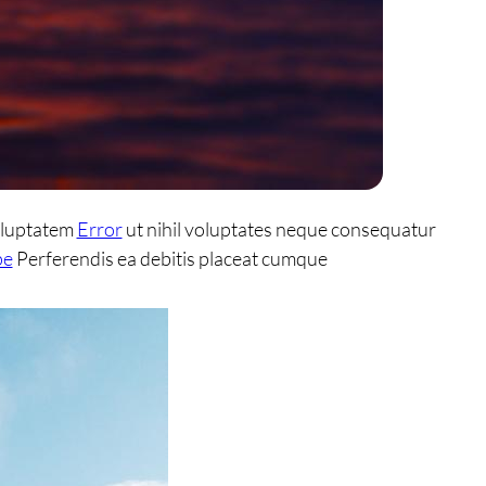
oluptatem
Error
ut nihil voluptates neque consequatur
pe
Perferendis ea debitis placeat cumque