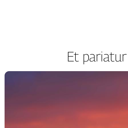
Skip
to
content
Et pariatur