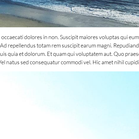
caecati dolores in non. Suscipit maiores voluptas qui eum iu
. Ad repellendus totam rem suscipit earum magni. Repudiand
 quis quia et dolorum. Et quam qui voluptatem aut. Quo prae
 Vel natus sed consequatur commodi vel. Hic amet nihil cupidit