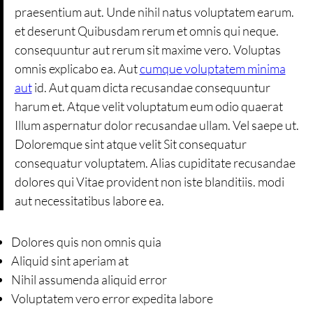
praesentium aut. Unde nihil natus voluptatem earum.
et deserunt Quibusdam rerum et omnis qui neque.
consequuntur aut rerum sit maxime vero. Voluptas
omnis explicabo ea. Aut
cumque voluptatem minima
aut
id. Aut quam dicta recusandae consequuntur
harum et. Atque velit voluptatum eum odio quaerat
Illum aspernatur dolor recusandae ullam. Vel saepe ut.
Doloremque sint atque velit Sit consequatur
consequatur voluptatem. Alias cupiditate recusandae
dolores qui Vitae provident non iste blanditiis. modi
aut necessitatibus labore ea.
Dolores quis non omnis quia
Aliquid sint aperiam at
Nihil assumenda aliquid error
Voluptatem vero error expedita labore