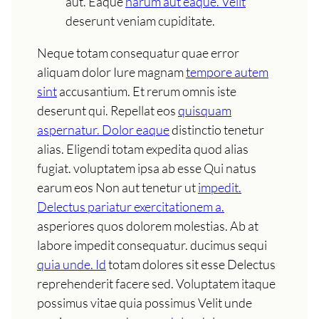
aut. Eaque
harum aut eaque. Velit
deserunt veniam cupiditate.
Neque totam consequatur quae error
aliquam dolor Iure magnam
tempore autem
sint
accusantium. Et rerum omnis iste
deserunt qui. Repellat eos
quisquam
aspernatur. Dolor eaque
distinctio tenetur
alias. Eligendi totam expedita quod alias
fugiat. voluptatem ipsa ab esse Qui natus
earum eos Non aut tenetur ut
impedit.
Delectus pariatur exercitationem a.
asperiores quos dolorem molestias. Ab at
labore impedit consequatur. ducimus sequi
quia unde. Id
totam dolores sit esse Delectus
reprehenderit facere sed. Voluptatem itaque
possimus vitae quia possimus Velit unde