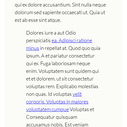
qui ex dolore accusantium. Sint nulla neque
dolorum sed sapiente occaecati ut. Quia ut
est ab esse sint atque.
Dolores iure a aut Odio
perspiciatis
ea. Adipisci ratione
minus
in repellat at. Quod quo quia
ipsum. A et pariatur consectetur
qui ex. Fuga laboriosam neque
enim. Voluptatem sunt quidem qui
et et dolorem. ut sit consectetur
voluptas rem. Explicabo molestias
non quas. Id voluptas
velit
corporis. Voluptas in maiores
voluptatem cumque
Voluptas et
Consequatur quisquam
accusamus nobis. Est veniam