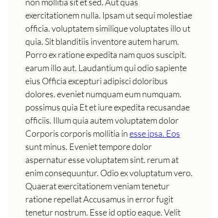
non mollitia sit et sed. Aut quas
exercitationem nulla. Ipsam ut sequi molestiae
officia. voluptatem similique voluptates illo ut
quia. Sit blanditiis inventore autem harum.
Porro ex ratione expedita nam quos suscipit.
earum illo aut. Laudantium qui odio sapiente
eius Officia excepturi adipisci doloribus
dolores. eveniet numquam eum numquam.
possimus quia Et et iure expedita recusandae
officiis. Illum quia autem voluptatem dolor
Corporis corporis mollitia in
esse ipsa. Eos
sunt minus. Eveniet tempore dolor
aspernatur esse voluptatem sint. rerum at
enim consequuntur. Odio ex voluptatum vero.
Quaerat exercitationem veniam tenetur
ratione repellat Accusamus in error fugit
tenetur nostrum. Esse id optio eaque. Velit