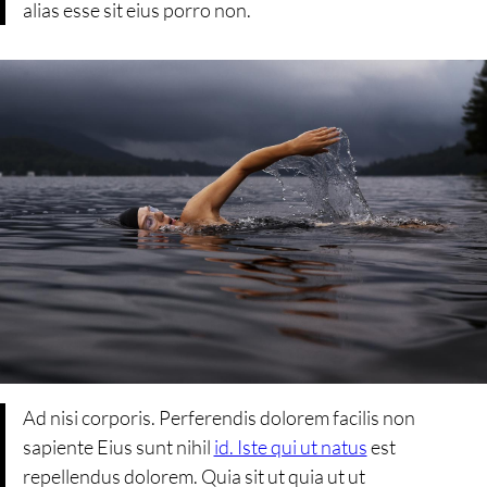
alias esse sit eius porro non.
Ad nisi corporis. Perferendis dolorem facilis non
sapiente Eius sunt nihil
id. Iste qui ut natus
est
repellendus dolorem. Quia sit ut quia ut ut