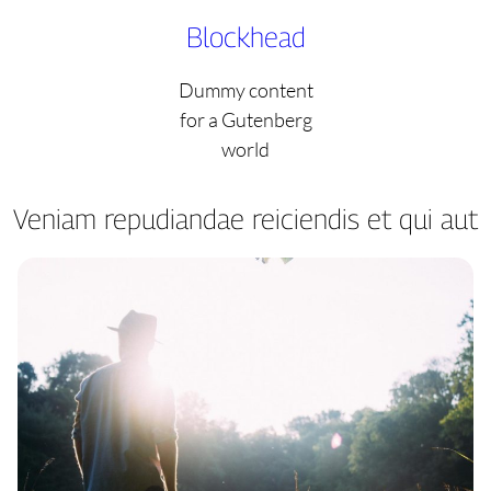
Skip
Blockhead
to
content
Dummy content
for a Gutenberg
world
Veniam repudiandae reiciendis et qui aut