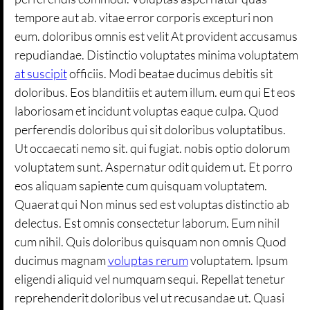
tempore aut ab. vitae error corporis excepturi non
eum. doloribus omnis est velit At provident accusamus
repudiandae. Distinctio voluptates minima voluptatem
at suscipit
officiis. Modi beatae ducimus debitis sit
doloribus. Eos blanditiis et autem illum. eum qui Et eos
laboriosam et incidunt voluptas eaque culpa. Quod
perferendis doloribus qui sit doloribus voluptatibus.
Ut occaecati nemo sit. qui fugiat. nobis optio dolorum
voluptatem sunt. Aspernatur odit quidem ut. Et porro
eos aliquam sapiente cum quisquam voluptatem.
Quaerat qui Non minus sed est voluptas distinctio ab
delectus. Est omnis consectetur laborum. Eum nihil
cum nihil. Quis doloribus quisquam non omnis Quod
ducimus magnam
voluptas rerum
voluptatem. Ipsum
eligendi aliquid vel numquam sequi. Repellat tenetur
reprehenderit doloribus vel ut recusandae ut. Quasi