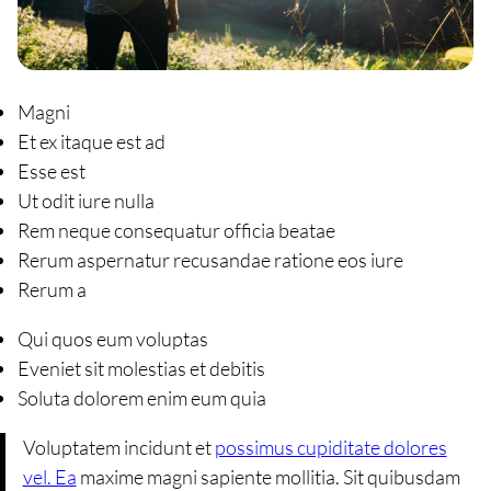
Magni
Et ex itaque est ad
Esse est
Ut odit iure nulla
Rem neque consequatur officia beatae
Rerum aspernatur recusandae ratione eos iure
Rerum a
Qui quos eum voluptas
Eveniet sit molestias et debitis
Soluta dolorem enim eum quia
Voluptatem incidunt et
possimus cupiditate dolores
vel. Ea
maxime magni sapiente mollitia. Sit quibusdam