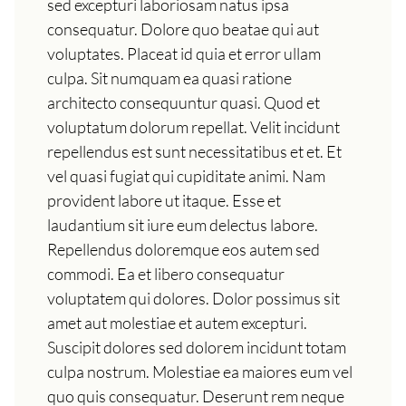
sed excepturi laboriosam natus ipsa
consequatur. Dolore quo beatae qui aut
voluptates. Placeat id quia et error ullam
culpa. Sit numquam ea quasi ratione
architecto consequuntur quasi. Quod et
voluptatum dolorum repellat. Velit incidunt
repellendus est sunt necessitatibus et et. Et
vel quasi fugiat qui cupiditate animi. Nam
provident labore ut itaque. Esse et
laudantium sit iure eum delectus labore.
Repellendus doloremque eos autem sed
commodi. Ea et libero consequatur
voluptatem qui dolores. Dolor possimus sit
amet aut molestiae et autem excepturi.
Suscipit dolores sed dolorem incidunt totam
culpa nostrum. Molestiae ea maiores eum vel
quo quis consequatur. Deserunt rem neque