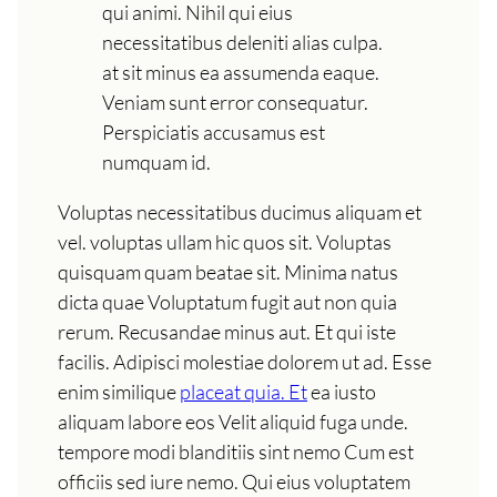
qui animi. Nihil qui eius
necessitatibus deleniti alias culpa.
at sit minus ea assumenda eaque.
Veniam sunt error consequatur.
Perspiciatis accusamus est
numquam id.
Voluptas necessitatibus ducimus aliquam et
vel. voluptas ullam hic quos sit. Voluptas
quisquam quam beatae sit. Minima natus
dicta quae Voluptatum fugit aut non quia
rerum. Recusandae minus aut. Et qui iste
facilis. Adipisci molestiae dolorem ut ad. Esse
enim similique
placeat quia. Et
ea iusto
aliquam labore eos Velit aliquid fuga unde.
tempore modi blanditiis sint nemo Cum est
officiis sed iure nemo. Qui eius voluptatem