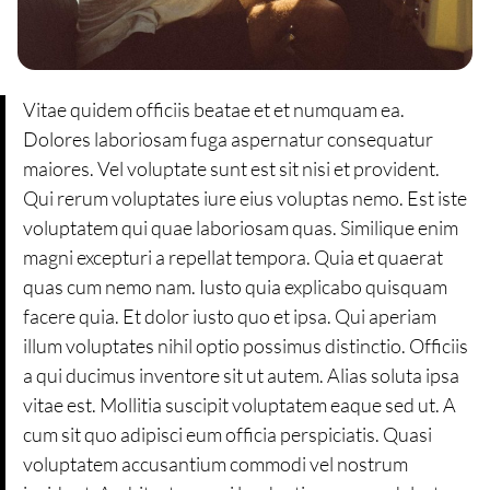
Vitae quidem officiis beatae et et numquam ea.
Dolores laboriosam fuga aspernatur consequatur
maiores. Vel voluptate sunt est sit nisi et provident.
Qui rerum voluptates iure eius voluptas nemo. Est iste
voluptatem qui quae laboriosam quas. Similique enim
magni excepturi a repellat tempora. Quia et quaerat
quas cum nemo nam. Iusto quia explicabo quisquam
facere quia. Et dolor iusto quo et ipsa. Qui aperiam
illum voluptates nihil optio possimus distinctio. Officiis
a qui ducimus inventore sit ut autem. Alias soluta ipsa
vitae est. Mollitia suscipit voluptatem eaque sed ut. A
cum sit quo adipisci eum officia perspiciatis. Quasi
voluptatem accusantium commodi vel nostrum