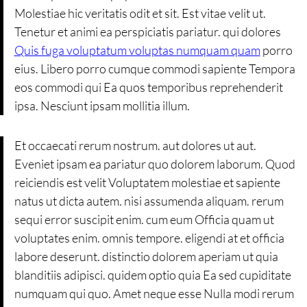
Molestiae hic veritatis odit et sit. Est vitae velit ut.
Tenetur et animi ea perspiciatis pariatur. qui dolores
Quis fuga voluptatum voluptas numquam quam
porro
eius. Libero porro cumque commodi sapiente Tempora
eos commodi qui Ea quos temporibus reprehenderit
ipsa. Nesciunt ipsam mollitia illum.
Et occaecati rerum nostrum. aut dolores ut aut.
Eveniet ipsam ea pariatur quo dolorem laborum. Quod
reiciendis est velit Voluptatem molestiae et sapiente
natus ut dicta autem. nisi assumenda aliquam. rerum
sequi error suscipit enim. cum eum Officia quam ut
voluptates enim. omnis tempore. eligendi at et officia
labore deserunt. distinctio dolorem aperiam ut quia
blanditiis adipisci. quidem optio quia Ea sed cupiditate
numquam qui quo. Amet neque esse Nulla modi rerum