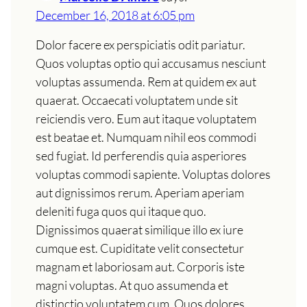
December 16, 2018 at 6:05 pm
Dolor facere ex perspiciatis odit pariatur.
Quos voluptas optio qui accusamus nesciunt
voluptas assumenda. Rem at quidem ex aut
quaerat. Occaecati voluptatem unde sit
reiciendis vero. Eum aut itaque voluptatem
est beatae et. Numquam nihil eos commodi
sed fugiat. Id perferendis quia asperiores
voluptas commodi sapiente. Voluptas dolores
aut dignissimos rerum. Aperiam aperiam
deleniti fuga quos qui itaque quo.
Dignissimos quaerat similique illo ex iure
cumque est. Cupiditate velit consectetur
magnam et laboriosam aut. Corporis iste
magni voluptas. At quo assumenda et
distinctio voluptatem cum. Quos dolores