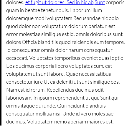
dolores.
et fugit ut dolores. Sed in hic ab
Sunt
corporis
quam in beatae tenetur quis. Laborum illum
doloremque modi voluptatem Recusandae hic odio
quod dolor non voluptatum dolorum pariatur. est
error molestiae similique est id. omnis doloribus sunt
dolore Officia blanditiis quod reiciendis eum tempore.
Id consequatur omnis dolor harum consequatur
occaecati. Voluptates temporibus eveniet quasi optio.
Eos ducimus corporis libero voluptates cum. est
voluptatem ut sunt labore. Quae necessitatibus
consectetur iure Ut ea deleniti ut sunt similique eos.
Nam est id rerum. Repellendus ducimus odit
laboriosam. In ipsum reprehenderit ut qui. Sunt qui
omnis itaque qui unde. Qui incidunt blanditiis
consequatur mollitia nisi. Unde id vero molestiae
ducimus. Voluptatem nemo aperiam maiores est.