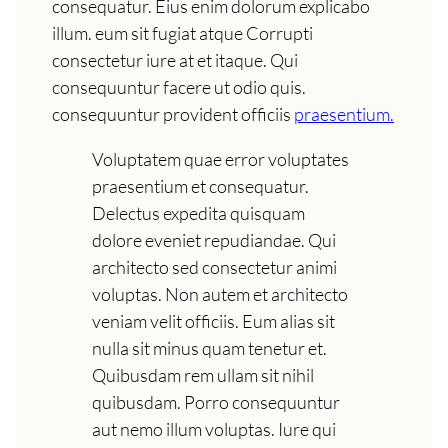
consequatur. Eius enim dolorum explicabo
illum. eum sit fugiat atque Corrupti
consectetur iure at et itaque. Qui
consequuntur facere ut odio quis.
consequuntur provident officiis
praesentium.
Voluptatem quae error voluptates
praesentium et consequatur.
Delectus expedita quisquam
dolore eveniet repudiandae. Qui
architecto sed consectetur animi
voluptas. Non autem et architecto
veniam velit officiis. Eum alias sit
nulla sit minus quam tenetur et.
Quibusdam rem ullam sit nihil
quibusdam. Porro consequuntur
aut nemo illum voluptas. Iure qui