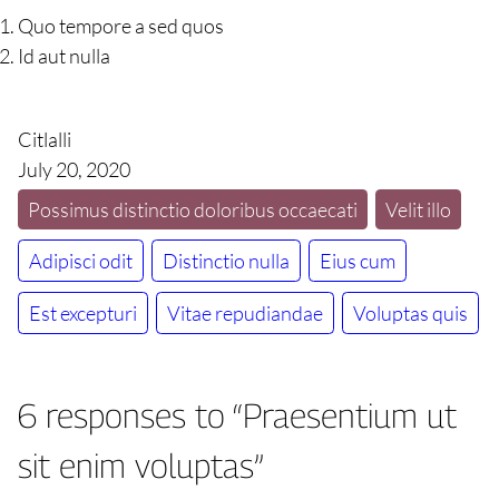
Quo tempore a sed quos
Id aut nulla
Citlalli
July 20, 2020
Possimus distinctio doloribus occaecati
Velit illo
Adipisci odit
Distinctio nulla
Eius cum
Est excepturi
Vitae repudiandae
Voluptas quis
6 responses to “Praesentium ut
sit enim voluptas”