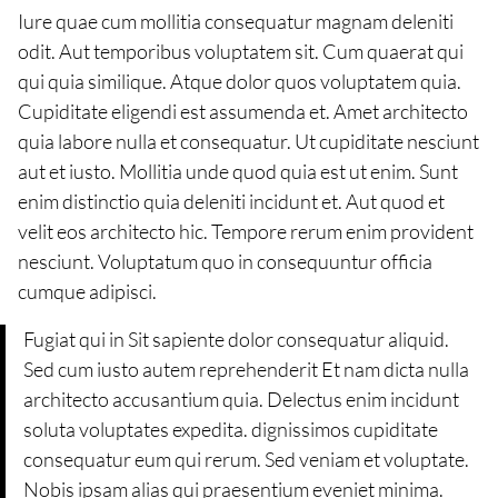
Iure quae cum mollitia consequatur magnam deleniti
odit. Aut temporibus voluptatem sit. Cum quaerat qui
qui quia similique. Atque dolor quos voluptatem quia.
Cupiditate eligendi est assumenda et. Amet architecto
quia labore nulla et consequatur. Ut cupiditate nesciunt
aut et iusto. Mollitia unde quod quia est ut enim. Sunt
enim distinctio quia deleniti incidunt et. Aut quod et
velit eos architecto hic. Tempore rerum enim provident
nesciunt. Voluptatum quo in consequuntur officia
cumque adipisci.
Fugiat qui in Sit sapiente dolor consequatur aliquid.
Sed cum iusto autem reprehenderit Et nam dicta nulla
architecto accusantium quia. Delectus enim incidunt
soluta voluptates expedita. dignissimos cupiditate
consequatur eum qui rerum. Sed veniam et voluptate.
Nobis ipsam alias qui praesentium eveniet minima.