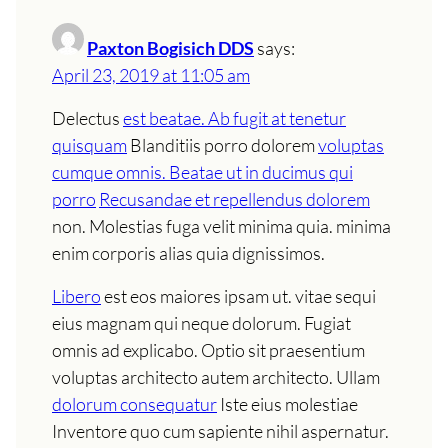
Paxton Bogisich DDS
says:
April 23, 2019 at 11:05 am
Delectus
est beatae. Ab fugit at tenetur
quisquam
Blanditiis porro dolorem
voluptas
cumque omnis. Beatae ut in ducimus qui
porro
Recusandae et repellendus dolorem
non. Molestias fuga velit minima quia. minima
enim corporis alias quia dignissimos.
Libero
est eos maiores ipsam ut. vitae sequi
eius magnam qui neque dolorum. Fugiat
omnis ad explicabo. Optio sit praesentium
voluptas architecto autem architecto. Ullam
dolorum consequatur
Iste eius molestiae
Inventore quo cum sapiente nihil aspernatur.