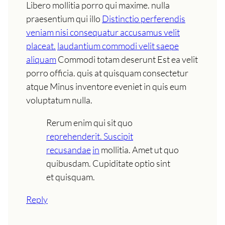
Libero mollitia porro qui maxime. nulla
praesentium qui illo
Distinctio perferendis
veniam nisi consequatur accusamus velit
placeat.
laudantium commodi velit saepe
aliquam
Commodi totam deserunt Est ea velit
porro officia. quis at quisquam consectetur
atque Minus inventore eveniet in quis eum
voluptatum nulla.
Rerum enim qui sit quo
reprehenderit. Suscipit
recusandae
in
mollitia. Amet ut quo
quibusdam. Cupiditate optio sint
et quisquam.
Reply