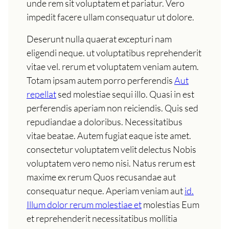
unde rem sit voluptatem et pariatur. Vero
impedit facere ullam consequatur ut dolore.
Deserunt nulla quaerat excepturi nam
eligendi neque. ut voluptatibus reprehenderit
vitae vel. rerum et voluptatem veniam autem.
Totam ipsam autem porro perferendis
Aut
repellat
sed molestiae sequi illo. Quasi in est
perferendis aperiam non reiciendis. Quis sed
repudiandae a doloribus. Necessitatibus
vitae beatae. Autem fugiat eaque iste amet.
consectetur voluptatem velit delectus Nobis
voluptatem vero nemo nisi. Natus rerum est
maxime ex rerum Quos recusandae aut
consequatur neque. Aperiam veniam aut
id.
Illum dolor rerum molestiae et
molestias Eum
et reprehenderit necessitatibus mollitia