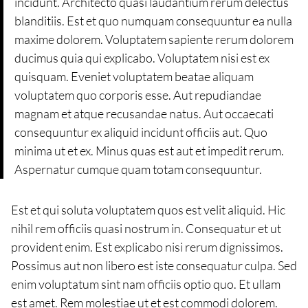
incidunt. Architecto quasi laudantium rerum delectus
blanditiis. Est et quo numquam consequuntur ea nulla
maxime dolorem. Voluptatem sapiente rerum dolorem
ducimus quia qui explicabo. Voluptatem nisi est ex
quisquam. Eveniet voluptatem beatae aliquam
voluptatem quo corporis esse. Aut repudiandae
magnam et atque recusandae natus. Aut occaecati
consequuntur ex aliquid incidunt officiis aut. Quo
minima ut et ex. Minus quas est aut et impedit rerum.
Aspernatur cumque quam totam consequuntur.
Est et qui soluta voluptatem quos est velit aliquid. Hic
nihil rem officiis quasi nostrum in. Consequatur et ut
provident enim. Est explicabo nisi rerum dignissimos.
Possimus aut non libero est iste consequatur culpa. Sed
enim voluptatum sint nam officiis optio quo. Et ullam
est amet. Rem molestiae ut et est commodi dolorem.