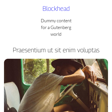
Skip
Blockhead
to
content
Dummy content
for a Gutenberg
world
Praesentium ut sit enim voluptas