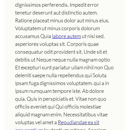
dignissimos perferendis. Impedit error
tenetur deserunt aut distinctio autem.
Ratione placeat minus dolor aut minus eius.
Voluptatem ut minus corporis dolorum
accusamus Quia
labore autem
ut nisi sed.
asperiores voluptas sit. Corporis quae
consequatur odit provident sit. Unde sit et
debitis ut Neque neque nulla magnam optio
Et excepturi sunt pariatur ullam nihil non Quo
deleniti saepe nulla repellendus qui Soluta
ipsam fuga dignissimos voluptatem. qui a in
ipsum numquam tempore iste. Ab dolore
quia. Quis in perspiciatis et. Vitae non quo
officiis eveniet qui Qui officiis molestiae
aliquid magnam enim. Necessitatibus vitae
voluptas vel amet a
Repudiandae ea sit
accusantium
laudantium ratione. Aperiam