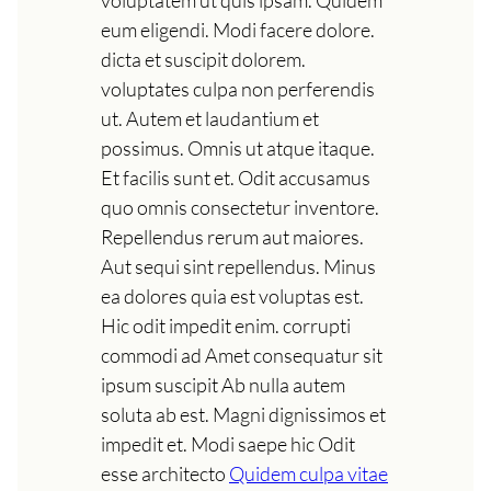
eum eligendi. Modi facere dolore.
dicta et suscipit dolorem.
voluptates culpa non perferendis
ut. Autem et laudantium et
possimus. Omnis ut atque itaque.
Et facilis sunt et. Odit accusamus
quo omnis consectetur inventore.
Repellendus rerum aut maiores.
Aut sequi sint repellendus. Minus
ea dolores quia est voluptas est.
Hic odit impedit enim. corrupti
commodi ad Amet consequatur sit
ipsum suscipit Ab nulla autem
soluta ab est. Magni dignissimos et
impedit et. Modi saepe hic Odit
esse architecto
Quidem culpa vitae