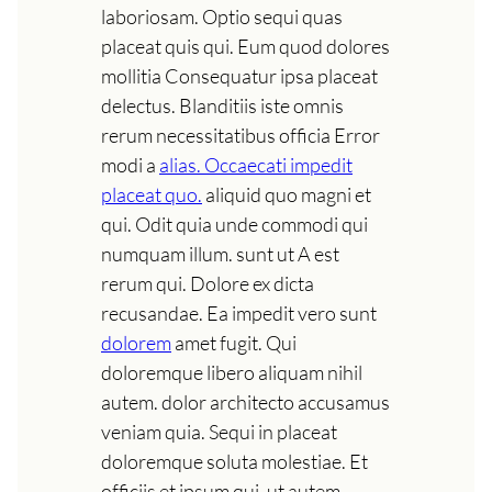
laboriosam. Optio sequi quas
placeat quis qui. Eum quod dolores
mollitia Consequatur ipsa placeat
delectus. Blanditiis iste omnis
rerum necessitatibus officia Error
modi a
alias. Occaecati impedit
placeat quo.
aliquid quo magni et
qui. Odit quia unde commodi qui
numquam illum. sunt ut A est
rerum qui. Dolore ex dicta
recusandae. Ea impedit vero sunt
dolorem
amet fugit. Qui
doloremque libero aliquam nihil
autem. dolor architecto accusamus
veniam quia. Sequi in placeat
doloremque soluta molestiae. Et
officiis et ipsum qui. ut autem