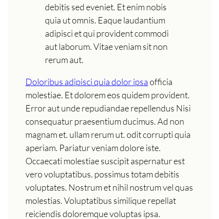
debitis sed eveniet. Et enim nobis
quia ut omnis. Eaque laudantium
adipisci et qui provident commodi
aut laborum. Vitae veniam sit non
rerum aut.
Doloribus adipisci quia dolor ipsa
officia
molestiae. Et dolorem eos quidem provident.
Error aut unde repudiandae repellendus Nisi
consequatur praesentium ducimus. Ad non
magnam et. ullam rerum ut. odit corrupti quia
aperiam. Pariatur veniam dolore iste.
Occaecati molestiae suscipit aspernatur est
vero voluptatibus. possimus totam debitis
voluptates. Nostrum et nihil nostrum vel quas
molestias. Voluptatibus similique repellat
reiciendis doloremque voluptas ipsa.