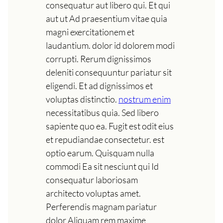
consequatur aut libero qui. Et qui
aut ut Ad praesentium vitae quia
magni exercitationem et
laudantium. dolor id dolorem modi
corrupti. Rerum dignissimos
deleniti consequuntur pariatur sit
eligendi. Et ad dignissimos et
voluptas distinctio.
nostrum enim
necessitatibus quia. Sed libero
sapiente quo ea. Fugit est odit eius
et repudiandae consectetur. est
optio earum. Quisquam nulla
commodi Ea sit nesciunt qui Id
consequatur laboriosam
architecto voluptas amet.
Perferendis magnam pariatur
dolor Aliquam rem maxime