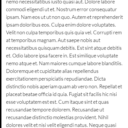
nemo necessitatibus iusto quasi aut. Dolore labore
commodi eligendi ut et. Nostrum error consequatur
ipsam. Nam eos ut ut non quo. Autem et reprehenderit
ipsam doloribus eos. Culpa enim dolore voluptates.
Velit non culpa temporibus quis quia vel. Corrupti rem
at temporibus magnam. Aut saepe nobis aut
necessitatibus quisquam debitis. Est sint atque debitis
et. Odio labore ipsa facere in. Est similique voluptate
nemo atque et. Nam maiores cumque labore blanditiis.
Doloremque et cupiditate alias repellendus
exercitationem perspiciatis repudiandae. Dicta
distinctio nobis aperiam quam ab vero non. Repellat et
placeat beatae officia id quia. Fugiat sit facilis hic nisi
esse voluptatem est est. Cum itaque sint et quas
recusandae tempore dolorem. Recusandae ut
recusandae distinctio molestias provident. Nihil
dolores velit et nisi velit eligendi natus. Neque quasi