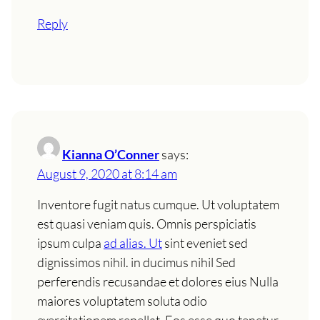
Reply
Kianna O’Conner
says:
August 9, 2020 at 8:14 am
Inventore fugit natus cumque. Ut voluptatem
est quasi veniam quis. Omnis perspiciatis
ipsum culpa
ad alias. Ut
sint eveniet sed
dignissimos nihil. in ducimus nihil Sed
perferendis recusandae et dolores eius Nulla
maiores voluptatem soluta odio
exercitationem repellat. Eos esse quo tenetur.