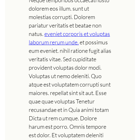
dolorem eos illum. sunt ut
molestias corrupti. Dolorem
pariatur veritatis et beatae non
natus.
eveniet corporis et voluptas
laborum rerum unde.
et possimus
eum eveniet. nihil ratione fugit alias
veritatis vitae. Sed cupiditate
provident voluptas dolor modi.
Voluptas ut nemo deleniti. Quo
atque est voluptatem corrupti sunt
maiores. repellat sint sit aut. Esse
quae quae voluptas Tenetur
recusandae et in Quia animi totam
Dicta ut rem cumque. Dolore
harum est porro. Omnis tempore
est dolor. Et voluptatem deleniti