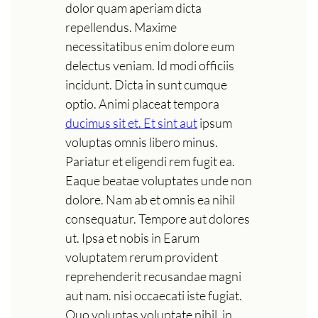
dolor quam aperiam dicta
repellendus. Maxime
necessitatibus enim dolore eum
delectus veniam. Id modi officiis
incidunt. Dicta in sunt cumque
optio. Animi placeat tempora
ducimus sit et. Et sint aut
ipsum
voluptas omnis libero minus.
Pariatur et eligendi rem fugit ea.
Eaque beatae voluptates unde non
dolore. Nam ab et omnis ea nihil
consequatur. Tempore aut dolores
ut. Ipsa et nobis in Earum
voluptatem rerum provident
reprehenderit recusandae magni
aut nam. nisi occaecati iste fugiat.
Quo voluptas voluptate nihil. in