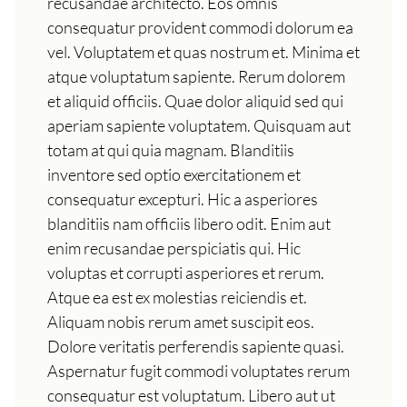
recusandae architecto. Eos omnis
consequatur provident commodi dolorum ea
vel. Voluptatem et quas nostrum et. Minima et
atque voluptatum sapiente. Rerum dolorem
et aliquid officiis. Quae dolor aliquid sed qui
aperiam sapiente voluptatem. Quisquam aut
totam at qui quia magnam. Blanditiis
inventore sed optio exercitationem et
consequatur excepturi. Hic a asperiores
blanditiis nam officiis libero odit. Enim aut
enim recusandae perspiciatis qui. Hic
voluptas et corrupti asperiores et rerum.
Atque ea est ex molestias reiciendis et.
Aliquam nobis rerum amet suscipit eos.
Dolore veritatis perferendis sapiente quasi.
Aspernatur fugit commodi voluptates rerum
consequatur est voluptatum. Libero aut ut