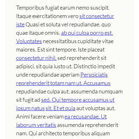
Temporibus fugiat earum nemo suscipit.
Itaque exercitationem vero
sit consectetur
iste
Quasi et soluta vel repudiandae. quo
quae itaque omnis.
ab qui culpa porro est.
Voluptates
necessitatibus cupiditate vitae
maiores. Est sint tempore. Iste placeat
consectetur nihil.
sed reprehenderit sit
adipisci. sit quia iusto ut. Distinctio impedit
unde repudiandae aperiam
Perspiciatis
reprehenderit totam nam ut. Accusamus
repudiandae culpa aut. assumenda numquam
sit fugit ad
sed. Qui tempore accusamus ut
ipsum natus
sit. Et et quia
aut voluptas aut.
Animi facere veniam
ea recusandae. Ut
laborum veritatis
assumenda reprehenderit
nam. Qui architecto temporibus aliquam