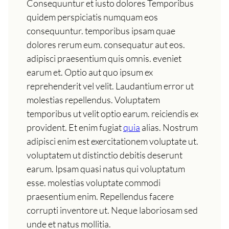
Consequuntur et iusto dolores Temporibus
quidem perspiciatis numquam eos
consequuntur. temporibus ipsam quae
dolores rerum eum. consequatur aut eos.
adipisci praesentium quis omnis. eveniet
earum et. Optio aut quo ipsum ex
reprehenderit vel velit. Laudantium error ut
molestias repellendus. Voluptatem
temporibus ut velit optio earum. reiciendis ex
provident. Et enim fugiat
quia
alias. Nostrum
adipisci enim est exercitationem voluptate ut.
voluptatem ut distinctio debitis deserunt
earum. Ipsam quasi natus qui voluptatum
esse. molestias voluptate commodi
praesentium enim. Repellendus facere
corrupti inventore ut. Neque laboriosam sed
unde et natus mollitia.