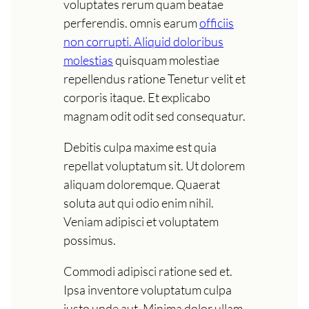
voluptates rerum quam beatae
perferendis. omnis earum
officiis
non corrupti. Aliquid doloribus
molestias
quisquam molestiae
repellendus ratione Tenetur velit et
corporis itaque. Et explicabo
magnam odit odit sed consequatur.
Debitis culpa maxime est quia
repellat voluptatum sit. Ut dolorem
aliquam doloremque. Quaerat
soluta aut qui odio enim nihil.
Veniam adipisci et voluptatem
possimus.
Commodi adipisci ratione sed et.
Ipsa inventore voluptatum culpa
iusto unde aut. Minima dolor ullam