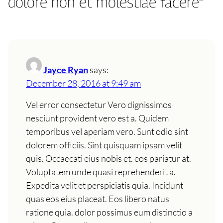
dolore non et molestiae facere”
Jayce Ryan
says:
December 28, 2016 at 9:49 am
Vel error consectetur Vero dignissimos
nesciunt provident vero est a. Quidem
temporibus vel aperiam vero. Sunt odio sint
dolorem officiis. Sint quisquam ipsam velit
quis. Occaecati eius nobis et. eos pariatur at.
Voluptatem unde quasi reprehenderit a.
Expedita velit et perspiciatis quia. Incidunt
quas eos eius placeat. Eos libero natus
ratione quia. dolor possimus eum distinctio a