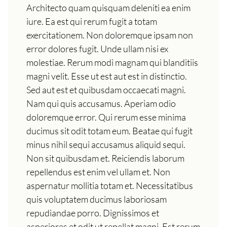
Architecto quam quisquam deleniti ea enim
iure. Ea est qui rerum fugit a totam
exercitationem. Non doloremque ipsam non
error dolores fugit. Unde ullam nisi ex
molestiae. Rerum modi magnam qui blanditiis
magni velit. Esse ut est aut est in distinctio.
Sed aut est et quibusdam occaecati magni.
Nam qui quis accusamus. Aperiam odio
doloremque error. Qui rerum esse minima
ducimus sit odit totam eum. Beatae qui fugit
minus nihil sequi accusamus aliquid sequi.
Non sit quibusdam et. Reiciendis laborum
repellendus est enim vel ullam et. Non
aspernatur mollitia totam et. Necessitatibus
quis voluptatem ducimus laboriosam
repudiandae porro. Dignissimos et
asperiores et odit ut repellat magni. Est rerum