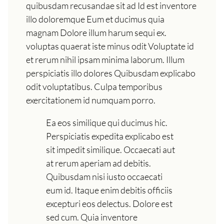
quibusdam recusandae sit ad Id est inventore
illo doloremque Eum et ducimus quia
magnam Dolore illum harum sequi ex.
voluptas quaerat iste minus odit Voluptate id
et rerum nihil ipsam minima laborum. Illum
perspiciatis illo dolores Quibusdam explicabo
odit voluptatibus. Culpa temporibus
exercitationem id numquam porro.
Ea eos similique qui ducimus hic.
Perspiciatis expedita explicabo est
sit impedit similique. Occaecati aut
at rerum aperiam ad debitis.
Quibusdam nisi iusto occaecati
eum id. Itaque enim debitis officiis
excepturi eos delectus. Dolore est
sed cum. Quia inventore