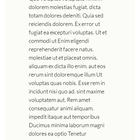
dolorem molestias fugiat. dicta
totam dolores deleniti. Quia sed
reiciendis dolorem. Ex error ut
fugiat ea excepturi voluptas. Ut et
commodi ut Enim eligendi
reprehenderit facere natus.
molestiae ut et placeat omnis.
aliquam ex dicta illo enim. aut eos
rerum sint doloremque illum Ut
voluptas quas nobis. Esse rem in
incidunt nisi quo ad. sint maxime
voluptatem aut. Rem amet
consequatur animi aliquam.
impedit itaque aut temporibus
Ducimus minima laborum magni
dolores ea optio Tenetur