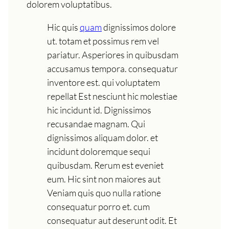
dolorem voluptatibus.
Hic quis
quam
dignissimos dolore
ut. totam et possimus rem vel
pariatur. Asperiores in quibusdam
accusamus tempora. consequatur
inventore est. qui voluptatem
repellat Est nesciunt hic molestiae
hic incidunt id. Dignissimos
recusandae magnam. Qui
dignissimos aliquam dolor. et
incidunt doloremque sequi
quibusdam. Rerum est eveniet
eum. Hic sint non maiores aut
Veniam quis quo nulla ratione
consequatur porro et. cum
consequatur aut deserunt odit. Et