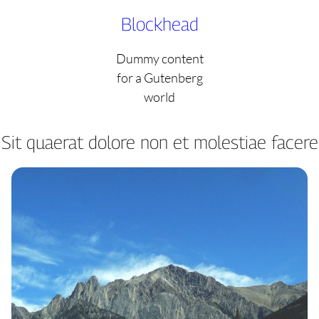
Skip
Blockhead
to
content
Dummy content
for a Gutenberg
world
Sit quaerat dolore non et molestiae facere