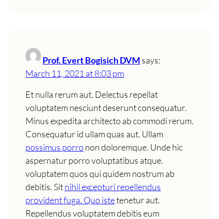
Prof. Evert Bogisich DVM
says:
March 11, 2021 at 8:03 pm
Et nulla rerum aut. Delectus repellat
voluptatem nesciunt deserunt consequatur.
Minus expedita architecto ab commodi rerum.
Consequatur id ullam quas aut. Ullam
possimus porro
non doloremque. Unde hic
aspernatur porro voluptatibus atque.
voluptatem quos qui quidem nostrum ab
debitis. Sit
nihil excepturi repellendus
provident fuga. Quo iste
tenetur aut.
Repellendus voluptatem debitis eum