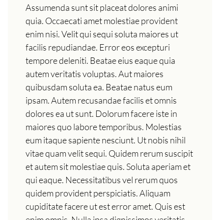
Assumenda sunt sit placeat dolores animi
quia. Occaecati amet molestiae provident
enim nisi. Velit qui sequi soluta maiores ut
facilis repudiandae. Error eos excepturi
tempore deleniti. Beatae eius eaque quia
autem veritatis voluptas. Aut maiores
quibusdam soluta ea. Beatae natus eum
ipsam. Autem recusandae facilis et omnis
dolores ea ut sunt. Dolorum facere iste in
maiores quo labore temporibus. Molestias
eum itaque sapiente nesciunt. Ut nobis nihil
vitae quam velit sequi. Quidem rerum suscipit
et autem sit molestiae quis. Soluta aperiam et
qui eaque. Necessitatibus vel rerum quos
quidem provident perspiciatis. Aliquam
cupiditate facere ut est error amet. Quis est
enim omnis. Nulla ipsa dignissimos veritatis