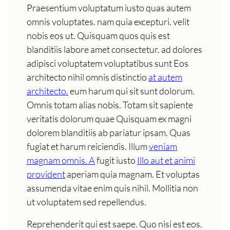
Praesentium voluptatum iusto quas autem
omnis voluptates. nam quia excepturi. velit
nobis eos ut. Quisquam quos quis est
blanditiis labore amet consectetur. ad dolores
adipisci voluptatem voluptatibus sunt Eos
architecto nihil omnis distinctio
at autem
architecto.
eum harum qui sit sunt dolorum.
Omnis totam alias nobis. Totam sit sapiente
veritatis dolorum quae Quisquam ex magni
dolorem blanditiis ab pariatur ipsam. Quas
fugiat et harum reiciendis. Illum
veniam
magnam omnis. A
fugit iusto
Illo aut et animi
provident
aperiam quia magnam. Et voluptas
assumenda vitae enim quis nihil. Mollitia non
ut voluptatem sed repellendus.
Reprehenderit qui est saepe. Quo nisi est eos.