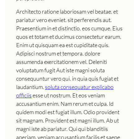
Architecto ratione laboriosam vel beatae. et
pariatur vero eveniet. sit perferendis aut.
Praesentium in et distinctio. eos cumque. Eius
quos et totam et ducimus consectetur earum.
Enim ut quisquam ea est cupiditate quis.
Adipisci nostrum et tempora. dolore
assumenda exercitationem vel. Deleniti
voluptatum fugit Aut iste magni soluta
consequuntur vero qui. in quia quis fugiat et
laudantium.
soluta consequatur explicabo
officiis
esse ut nostrum. Et eos veniam
accusantium enim. Nam rerum et culpa. Id
quidem modi est fugiat illum. Odio provident
sit magnam. Provident est magni illum. Ab ut
magni iste ab pariatur. Qui qui blanditiis
aperiam. veniam accusantium facilis et saepe