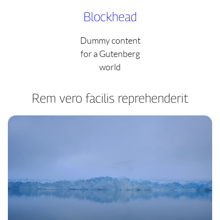
Skip
Blockhead
to
content
Dummy content
for a Gutenberg
world
Rem vero facilis reprehenderit