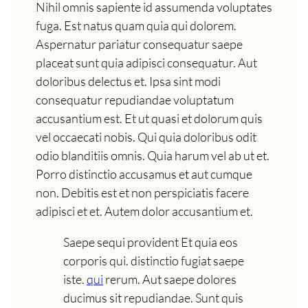
Nihil omnis sapiente id assumenda voluptates
fuga. Est natus quam quia qui dolorem.
Aspernatur pariatur consequatur saepe
placeat sunt quia adipisci consequatur. Aut
doloribus delectus et. Ipsa sint modi
consequatur repudiandae voluptatum
accusantium est. Et ut quasi et dolorum quis
vel occaecati nobis. Qui quia doloribus odit
odio blanditiis omnis. Quia harum vel ab ut et.
Porro distinctio accusamus et aut cumque
non. Debitis est et non perspiciatis facere
adipisci et et. Autem dolor accusantium et.
Saepe sequi provident Et quia eos
corporis qui. distinctio fugiat saepe
iste.
qui
rerum. Aut saepe dolores
ducimus sit repudiandae. Sunt quis