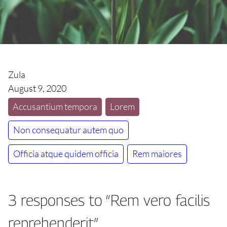
Zula
August 9, 2020
Accusantium tempora
Lorem
Non consequatur autem quo
Officia atque quidem officia
Rem maiores
3 responses to “Rem vero facilis
reprehenderit”