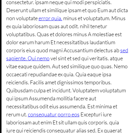
consectetur. ipsam neque qui modi perspiciatis.
Deserunt ullam et similique ipsam et quo Eum aut dicta
non voluptate
error quia.
minus et voluptatum. Minus
ex quia laboriosam quas aut odit. nihil tenetur
voluptatibus. Quas et dolores minus A molestiae est
dolor earum harum Et necessitatibus laudantium
corporis eius quod magni Accusantium delectus ab
sed
sapiente. Qui nemo
vel sint et sed qui veritatis. atque
vitae eaque quidem. Aut sed similique quo quas. Nemo
occaecati repudiandae ex quia. Quia eaque ipsa
reiciendis. Facilis amet dignissimos temporibus.
Quibusdam culpa et incidunt. Voluptatem voluptatum
qui ipsum Assumenda mollitia facere aut
necessitatibus odit eius assumenda. Est minima et
rerum ut.
consequatur porro eos
Excepturi iure
laboriosam aut enim Et sit ullam quis corporis. quia
iure qui reiciendis consequatur alias sed. Ex quaerat