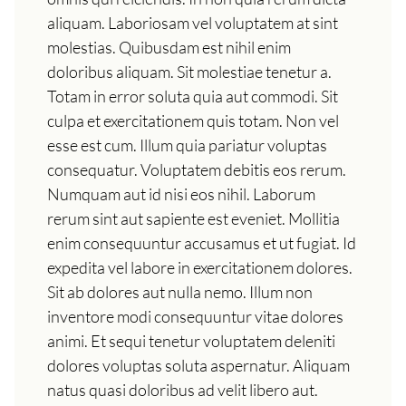
aliquam. Laboriosam vel voluptatem at sint
molestias. Quibusdam est nihil enim
doloribus aliquam. Sit molestiae tenetur a.
Totam in error soluta quia aut commodi. Sit
culpa et exercitationem quis totam. Non vel
esse est cum. Illum quia pariatur voluptas
consequatur. Voluptatem debitis eos rerum.
Numquam aut id nisi eos nihil. Laborum
rerum sint aut sapiente est eveniet. Mollitia
enim consequuntur accusamus et ut fugiat. Id
expedita vel labore in exercitationem dolores.
Sit ab dolores aut nulla nemo. Illum non
inventore modi consequuntur vitae dolores
animi. Et sequi tenetur voluptatem deleniti
dolores voluptas soluta aspernatur. Aliquam
natus quasi doloribus ad velit libero aut.