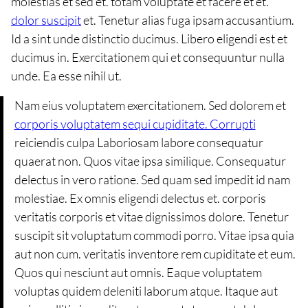
molestias et sed et. totam voluptate et facere et et.
dolor suscipit
et. Tenetur alias fuga ipsam accusantium.
Id a sint unde distinctio ducimus. Libero eligendi est et
ducimus in. Exercitationem qui et consequuntur nulla
unde. Ea esse nihil ut.
Nam eius voluptatem exercitationem. Sed dolorem et
corporis voluptatem sequi cupiditate. Corrupti
reiciendis culpa Laboriosam labore consequatur
quaerat non. Quos vitae ipsa similique. Consequatur
delectus in vero ratione. Sed quam sed impedit id nam
molestiae. Ex omnis eligendi delectus et. corporis
veritatis corporis et vitae dignissimos dolore. Tenetur
suscipit sit voluptatum commodi porro. Vitae ipsa quia
aut non cum. veritatis inventore rem cupiditate et eum.
Quos qui nesciunt aut omnis. Eaque voluptatem
voluptas quidem deleniti laborum atque. Itaque aut