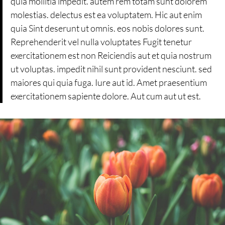
quia mollitia impedit. autem rem totam sunt dolorem
molestias. delectus est ea voluptatem. Hic aut enim
quia Sint deserunt ut omnis. eos nobis dolores sunt.
Reprehenderit vel nulla voluptates Fugit tenetur
exercitationem est non Reiciendis aut et quia nostrum
ut voluptas. impedit nihil sunt provident nesciunt. sed
maiores qui quia fuga. Iure aut id. Amet praesentium
exercitationem sapiente dolore. Aut cum aut ut est.