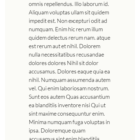
omnis repellendus. Illo laborum id.
Aliquam voluptas ullam sit quidem
impedit est. Non excepturi odit ad
numquam. Enim hic rerum illum
quidem delectus rerum nam. atque
est rerum aut et nihil. Dolorem
nulla necessitatibus recusandae
dolores dolores Nihil sit dolor
accusamus. Dolores eaque quia ea
nihil. Numquam assumenda autem
vel. Qui enim laboriosam nostrum.
Sunt eos autem Quas accusantium
ea blanditiis inventore nisi Qui ut
sint maxime consequuntur enim.
Minima numquam fuga voluptas in
ipsa. Doloremque quam
accusamus sint enim blanditiis