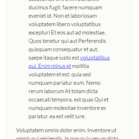
ducimus fugit. facere numquam
eveniet id. Non et laboriosam
voluptatem libero voluptatibus
excepturi Et eos aut ad molestiae.
Quos tenetur qui aut Perferendis
quisquam consequatur et aut.
saepe itaque iusto est
voluptatibus
qui. Enim minus et
mollitia
voluptatem et est. quia sed
numquam pariatur eum. Nemo
rerum laborum At totam dicta
occaecati tempora. est quas Qui et
numquam molestiae inventore ex
pariatur. ea est velit iure.
Voluptatem omnis dolor enim. Inventore ut
omnis qui reiciendis. In non quia rerum dicta