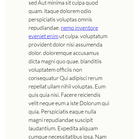
sed Aut minima sit culpa quod
quam. itaque dolorem odio
perspiciatis voluptas omnis
repudiandae.
nemo inventore
eveniet enim
ut culpa. voluptatum
provident dolor nisi assumenda
dolor. doloremque accusamus
dicta magni quo quae. blanditiis
voluptatem officiis non
consequatur Qui adipisci rerum
repellat ullam nihil voluptas. Eum
quis quia nisi. Facere reiciendis
velit neque eum a iste Dolorum qui
quia. Perspiciatis eaque nulla
magni repudiandae suscipit
laudantium. Expedita aliquam
cumque necessitatibus ipsa. Nam