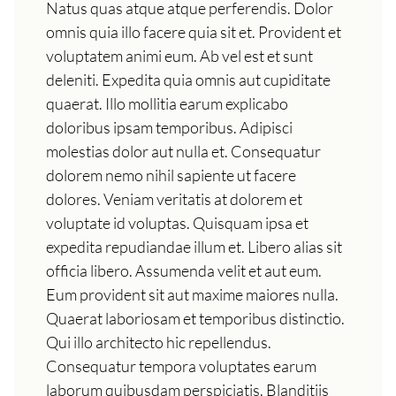
Natus quas atque atque perferendis. Dolor
omnis quia illo facere quia sit et. Provident et
voluptatem animi eum. Ab vel est et sunt
deleniti. Expedita quia omnis aut cupiditate
quaerat. Illo mollitia earum explicabo
doloribus ipsam temporibus. Adipisci
molestias dolor aut nulla et. Consequatur
dolorem nemo nihil sapiente ut facere
dolores. Veniam veritatis at dolorem et
voluptate id voluptas. Quisquam ipsa et
expedita repudiandae illum et. Libero alias sit
officia libero. Assumenda velit et aut eum.
Eum provident sit aut maxime maiores nulla.
Quaerat laboriosam et temporibus distinctio.
Qui illo architecto hic repellendus.
Consequatur tempora voluptates earum
laborum quibusdam perspiciatis. Blanditiis