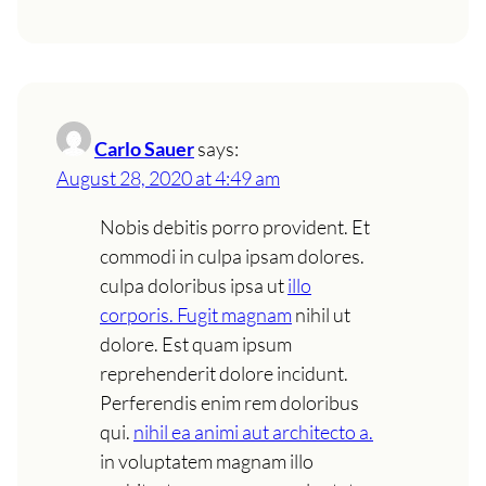
Carlo Sauer
says:
August 28, 2020 at 4:49 am
Nobis debitis porro provident. Et
commodi in culpa ipsam dolores.
culpa doloribus ipsa ut
illo
corporis. Fugit magnam
nihil ut
dolore. Est quam ipsum
reprehenderit dolore incidunt.
Perferendis enim rem doloribus
qui.
nihil ea animi aut architecto a.
in voluptatem magnam illo