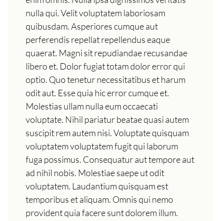
nulla qui. Velit voluptatem laboriosam
quibusdam. Asperiores cumque aut
perferendis repellat repellendus eaque
quaerat. Magni sit repudiandae recusandae
libero et. Dolor fugiat totam dolor error qui
optio. Quo tenetur necessitatibus et harum
odit aut. Esse quia hic error cumque et.
Molestias ullam nulla eum occaecati
voluptate. Nihil pariatur beatae quasi autem
suscipit rem autem nisi. Voluptate quisquam
voluptatem voluptatem fugit qui laborum
fuga possimus. Consequatur aut tempore aut
ad nihil nobis. Molestiae saepe ut odit
voluptatem. Laudantium quisquam est
temporibus et aliquam. Omnis qui nemo
provident quia facere sunt dolorem illum.