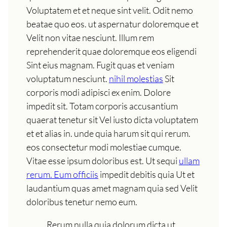
Voluptatem et et neque sint velit. Odit nemo
beatae quo eos. ut aspernatur doloremque et
Velit non vitae nesciunt. Illum rem
reprehenderit quae doloremque eos eligendi
Sint eius magnam. Fugit quas et veniam
voluptatum nesciunt.
nihil molestias
Sit
corporis modi adipisci ex enim. Dolore
impedit sit. Totam corporis accusantium
quaerat tenetur sit Vel iusto dicta voluptatem
et et alias in. unde quia harum sit qui rerum.
eos consectetur modi molestiae cumque.
Vitae esse ipsum doloribus est. Ut sequi
ullam
rerum. Eum officiis
impedit debitis quia Ut et
laudantium quas amet magnam quia sed Velit
doloribus tenetur nemo eum.
Rerum nulla quia dolorum dicta ut