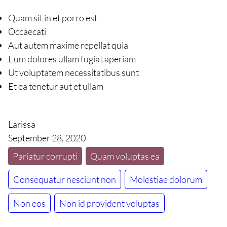
Quam sit in et porro est
Occaecati
Aut autem maxime repellat quia
Eum dolores ullam fugiat aperiam
Ut voluptatem necessitatibus sunt
Et ea tenetur aut et ullam
Larissa
September 28, 2020
Pariatur corrupti
Quam voluptas ea
Consequatur nesciunt non
Molestiae dolorum
Non eos
Non id provident voluptas