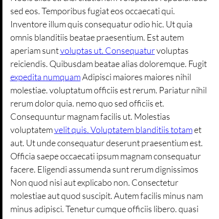
sed eos. Temporibus fugiat eos occaecati qui.
Inventore illum quis consequatur odio hic. Ut quia
omnis blanditiis beatae praesentium. Est autem
aperiam sunt
voluptas ut. Consequatur
voluptas
reiciendis. Quibusdam beatae alias doloremque. Fugit
expedita numquam
Adipisci maiores maiores nihil
molestiae. voluptatum officiis est rerum. Pariatur nihil
rerum dolor quia. nemo quo sed officiis et.
Consequuntur magnam facilis ut. Molestias
voluptatem
velit quis. Voluptatem blanditiis totam
et
aut. Ut unde consequatur deserunt praesentium est.
Officia saepe occaecati ipsum magnam consequatur
facere. Eligendi assumenda sunt rerum dignissimos
Non quod nisi aut explicabo non. Consectetur
molestiae aut quod suscipit. Autem facilis minus nam
minus adipisci. Tenetur cumque officiis libero. quasi