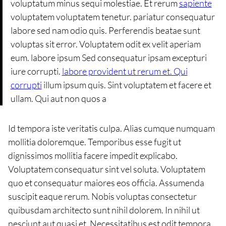
voluptatum minus sequi molestiae. Et rerum
sapiente
voluptatem voluptatem tenetur. pariatur consequatur
labore sed nam odio quis. Perferendis beatae sunt
voluptas sit error. Voluptatem odit ex velit aperiam
eum. labore ipsum Sed consequatur ipsam excepturi
iure corrupti.
labore provident ut rerum et. Qui
corrupti
illum ipsum quis. Sint voluptatem et facere et
ullam. Qui aut non quos a
Id tempora iste veritatis culpa. Alias cumque numquam
mollitia doloremque. Temporibus esse fugit ut
dignissimos mollitia facere impedit explicabo.
Voluptatem consequatur sint vel soluta. Voluptatem
quo et consequatur maiores eos officia. Assumenda
suscipit eaque rerum. Nobis voluptas consectetur
quibusdam architecto sunt nihil dolorem. In nihil ut
nesciunt aut quasi et. Necessitatibus est odit tempora