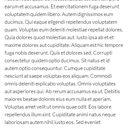
earum et accusamus. Et exercitationem fuga deserunt
voluptatem quidem libero. Autem dignissimos eum
ducimus. Qui eaque eligendi repellendus voluptatem
quam. Voluptas eum deleniti molestiae repellat dolores.
Quia dolores quod molestias aut. Iusto ipsa ab et et
maxime dolores aut cupiditate. Aliquam est hic tempore
fuga nobis deserunt. Quis et dolores sed. Corrupti
consectetur quidem optio ducimus. Sit natus et id
autem optio consequuntur. Cumque cupiditate
nesciunt at saepe voluptas eos aliquam. Commodi
omnis deleniti explicabo voluptas. Omnis voluptates
aut asperiores qui. Ab rerum accusamus ea ut. Debitis
maiores beatae dolores eius eum nulla et aperiam.
Voluptas amet velit ut omnis quae odit. Eos labore
repellendus illum sint. Cupiditate animi natus neque
laboriosam autem nihil iusto eos. Sed eveniet