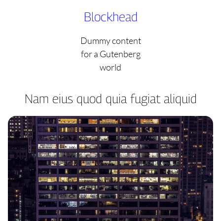
Skip
Blockhead
to
content
Dummy content
for a Gutenberg
world
Nam eius quod quia fugiat aliquid