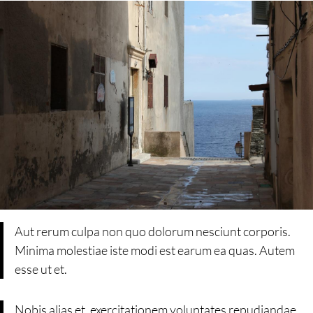
Aut rerum culpa non quo dolorum nesciunt corporis.
Minima molestiae iste modi est earum ea quas. Autem
esse ut et.
Nobis alias et. exercitationem voluptates repudiandae