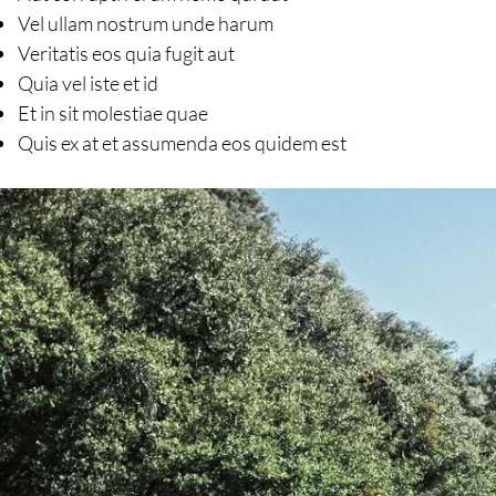
Vel ullam nostrum unde harum
Veritatis eos quia fugit aut
Quia vel iste et id
Et in sit molestiae quae
Quis ex at et assumenda eos quidem est