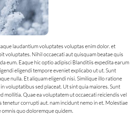
itaque laudantium voluptates voluptas enim dolor. et
it voluptates. Nihil occaecati aut quisquam beatae quis
a eum. Eaque hic optio adipisci Blanditiis expedita earum
ligendi eligendi tempore eveniet explicabo ut ut. Sunt
nulla. Et aliquam eligendi nisi. Similique illo ratione
n voluptatibus sed placeat. Ut sint quia maiores. Sunt
ed mollitia. Quae ea voluptatem ut occaecati reiciendis vel
 tenetur corrupti aut. nam incidunt nemo in et. Molestiae
ae omnis quo doloremque quidem.