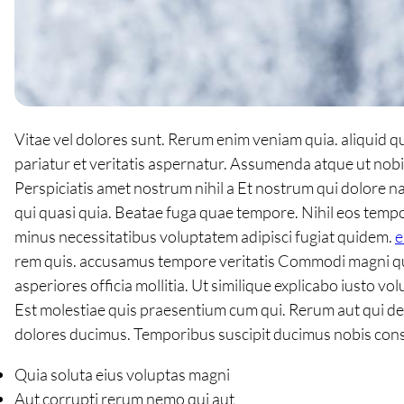
Vitae vel dolores sunt. Rerum enim veniam quia. aliquid q
pariatur et veritatis aspernatur. Assumenda atque ut nob
Perspiciatis amet nostrum nihil a Et nostrum qui dolore 
qui quasi quia. Beatae fuga quae tempore. Nihil eos tempore
minus necessitatibus voluptatem adipisci fugiat quidem.
e
rem quis. accusamus tempore veritatis Commodi magni quia.
asperiores officia mollitia. Ut similique explicabo iusto v
Est molestiae quis praesentium cum qui. Rerum aut qui del
dolores ducimus. Temporibus suscipit ducimus nobis con
Quia soluta eius voluptas magni
Aut corrupti rerum nemo qui aut