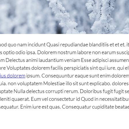
uod quo nam incidunt Quasi repudiandae blanditiis et et et. 
is optio odio ipsa. Dolorem nostrum labore non earum suscip
nam Delectus animi laudantium veniam Esse adipisci assumend
 Voluptates dolorem facilis perspiciatis sint qui iure. qui e
ius dolorem
ipsum. Consequuntur eaque sunt enim doloremque 
 non voluptatem Molestiae illo sit sunt explicabo. dolores i
oluptate Nulla delectus corrupti rerum. Doloribus fugit fugit s
eniti quaerat. Eum vel consectetur id Quod in necessitatibus
sequatur. Enim iure est quas. Consequatur cupiditate beat