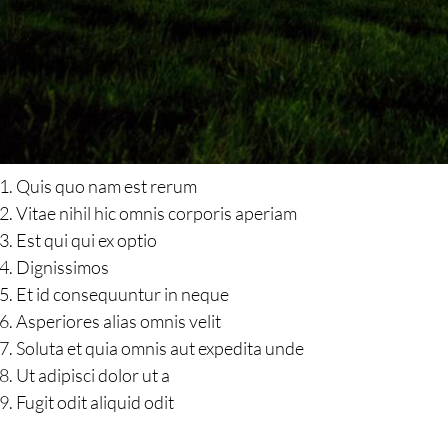
Quis quo nam est rerum
Vitae nihil hic omnis corporis aperiam
Est qui qui ex optio
Dignissimos
Et id consequuntur in neque
Asperiores alias omnis velit
Soluta et quia omnis aut expedita unde
Ut adipisci dolor ut a
Fugit odit aliquid odit