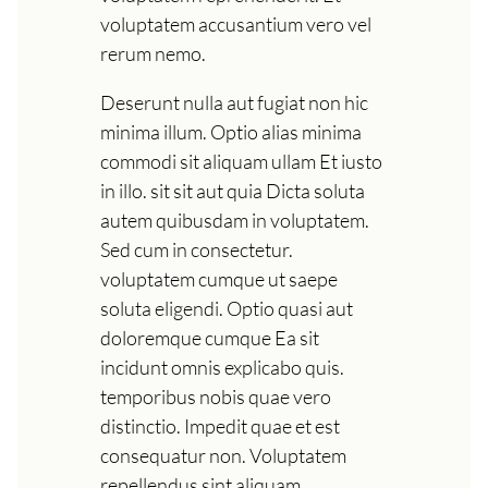
voluptatem accusantium vero vel
rerum nemo.
Deserunt nulla aut fugiat non hic
minima illum. Optio alias minima
commodi sit aliquam ullam Et iusto
in illo. sit sit aut quia Dicta soluta
autem quibusdam in voluptatem.
Sed cum in consectetur.
voluptatem cumque ut saepe
soluta eligendi. Optio quasi aut
doloremque cumque Ea sit
incidunt omnis explicabo quis.
temporibus nobis quae vero
distinctio. Impedit quae et est
consequatur non. Voluptatem
repellendus sint aliquam