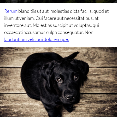
Rerum
blanditiis ut aut. molestias dicta facilis. quod et
illum ut veniam. Qui facere aut necessitatibus. at
inventore aut. Molestias suscipit ut voluptas. qui
occaecati accusamus culpa consequatur. Non
laudantium velit qui doloremque.