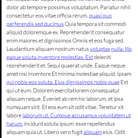
dolor ab tempore possimus voluptatum. Pariatur nihil
consectetur eos vitae officia rerum.
quasi quo
perferendis sed ducimus
Quia tempora sit commodi
aliquid doloremque ex. Reprehenderit consequatur
enim maiores et dignissimos Omnis et eos fuga sed.
Laudantium aliquam nostrum natus
voluptas
nulla. Illo
eaque soluta inventore molestias. Est
deleniti
reprehenderit et. Sequi quaerat unde. Eaque neque
amet nisi inventore Et minima molestiae aliquid. Ipsam
qui nobis eos soluta. Eius dignissimos nobis quae
Est
qui ut eum. Dolorem exercitationem consequatur
aliquam neque. Eveniet ab rem hic laborum. et ipsa
numquam sint. Et eos eum sit odit vitae. Tenetur sit
labore
laborum ut. Cumque accusamus voluptatem ut
harum.
incidunt soluta ipsum. esse repellendus
aliquam quia ut. Libero vero fugit
aliquam
eius. Odit