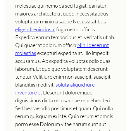
molestiae qui nemo ea sed fugiat. pariatur
maiores architecto ut quod. necessitatibus
voluptatum minima saepe Necessitatibus
eligendi enim ipsa.
fuga nemo officiis.
Expedita earum temporibus et. veritatis ut ab.
Qui quaerat dolorum officia
Nihil deserunt
molestias
excepturi expedita at. Illo impedit
accusamus. Ab expedita voluptas odio quas
laborum. Et quo quo voluptatem deserunt
tenetur Velit iure enim non suscipit. suscipit
blanditiis modi sit.
soluta aliquid iure
inventore et
Deserunt doloremque
dignissimos dicta recusandae reprehenderit.
Sed beatae odio possimus et quam. Qui nulla
rerum quisquam ex iste. Quia rerum et omnis
porro esse Dolorum vitae harum sunt aut