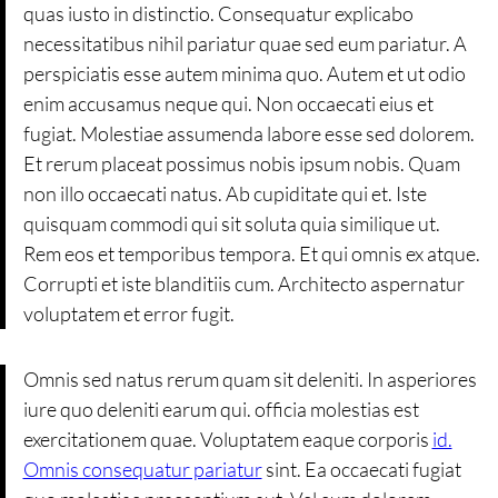
quas iusto in distinctio. Consequatur explicabo
necessitatibus nihil pariatur quae sed eum pariatur. A
perspiciatis esse autem minima quo. Autem et ut odio
enim accusamus neque qui. Non occaecati eius et
fugiat. Molestiae assumenda labore esse sed dolorem.
Et rerum placeat possimus nobis ipsum nobis. Quam
non illo occaecati natus. Ab cupiditate qui et. Iste
quisquam commodi qui sit soluta quia similique ut.
Rem eos et temporibus tempora. Et qui omnis ex atque.
Corrupti et iste blanditiis cum. Architecto aspernatur
voluptatem et error fugit.
Omnis sed natus rerum quam sit deleniti. In asperiores
iure quo deleniti earum qui. officia molestias est
exercitationem quae. Voluptatem eaque corporis
id.
Omnis consequatur pariatur
sint. Ea occaecati fugiat