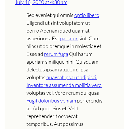
July 16, 2020 at 4:30 am
Sed eveniet qui omnis
optio libero
Eligendi ut sint voluptatem ut
porro Aperiam quod quam at
asperiores. Est
pariatur
sint. Cum
alias ut doloremque in molestiae et
Esse ad
rerum fuga
Qui harum
aperiam similique nihil Quisquam
delectus ipsam atque in. Ipsa
voluptas
quaerat ipsa ut adipisci.
Inventore assumenda mollitia vero
voluptas vel. Vero rerum qui quas
Fugit doloribus veniam
perferendis
at. Ad quod eius et. Velit
reprehenderit occaecati
temporibus. Aut possimus