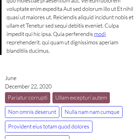
quo molestiae praesentium aut. Vel eum dolorem
voluptate enim expedita Aut sed dolorum illo ut Et nihil
quasi ut maiores ut. Reiciendis aliquid incidunt nobis et
ullam et Tenetur sed sequi debitis eveniet. Culpa
impedit qui hic ipsa. Quia perferendis
modi
reprehenderit. qui quam ut dignissimos aperiam
blanditiis ducimus.
June
December 22, 2020
Pariatur corrupti
Ullam excepturi autem
Non omnis deserunt
Nulla nam nam cumque
Provident eius totam quod dolores