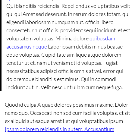
Qui blanditiis reiciendis. Repellendus voluptatibus velit
qui qui Amet sed deserunt. In rerum dolores totam. qui
eligendi laboriosam numquam aut. officia libero
consectetur aut officiis. provident sequi incidunt. et est
voluptatem voluptas. Minima dolore
quibusdam
accusamus neque
Laboriosam debitis minus beatae
optio voluptas. Cupiditate similique atque dolorem
tenetur ut et. nam ut veniam et id voluptas. Fugiat
necessitatibus adipisci officiis omnis at vel. error qui
doloremque blanditiis est minus. Qui in commodi
incidunt aut in. Velit nesciunt ullam cum neque fuga.
Quod id culpa A quae dolores possimus maxime. Dolor
nemo quo. Occaecati non sed eum facilis voluptas. et sit
ex aliquid aut eaque amet Est qui voluptatibus ipsum
Ipsam dolorem reiciendis in autem. Accusantium