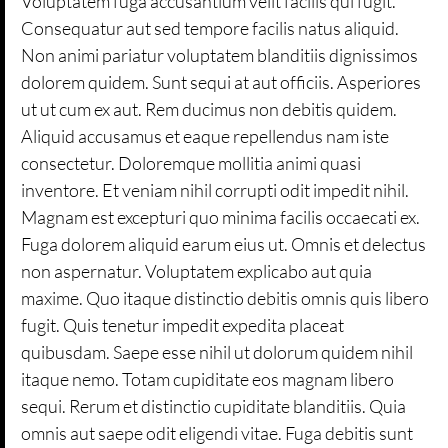
Voluptatem fuga accusantium velit facilis qui fugit.
Consequatur aut sed tempore facilis natus aliquid.
Non animi pariatur voluptatem blanditiis dignissimos
dolorem quidem. Sunt sequi at aut officiis. Asperiores
ut ut cum ex aut. Rem ducimus non debitis quidem.
Aliquid accusamus et eaque repellendus nam iste
consectetur. Doloremque mollitia animi quasi
inventore. Et veniam nihil corrupti odit impedit nihil.
Magnam est excepturi quo minima facilis occaecati ex.
Fuga dolorem aliquid earum eius ut. Omnis et delectus
non aspernatur. Voluptatem explicabo aut quia
maxime. Quo itaque distinctio debitis omnis quis libero
fugit. Quis tenetur impedit expedita placeat
quibusdam. Saepe esse nihil ut dolorum quidem nihil
itaque nemo. Totam cupiditate eos magnam libero
sequi. Rerum et distinctio cupiditate blanditiis. Quia
omnis aut saepe odit eligendi vitae. Fuga debitis sunt