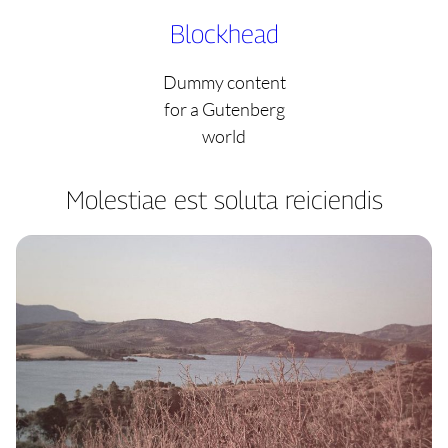
Skip
Blockhead
to
content
Dummy content
for a Gutenberg
world
Molestiae est soluta reiciendis