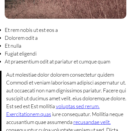
Et rem nobis ut est eos a
Dolorem odit a
Et nulla
Fugiat eligendi
At praesentium odit at pariatur et cumque quam
Aut molestiae dolor dolorem consectetur quidem
Commodi et veniam laboriosam adipisci aspernatur ut.
aut occaecati non nam dignissimos pariatur. Facere qui
suscipit ut ducimus amet velit. eius doloremque dolore.
Est sed est Est mollitia
voluptas sed rerum.
Exercitationem quas
iure consequatur. Mollitia neque
accusantium quae assumenda
recusandae velit.
consequuntur culpa voluptate veniam ut sed. Dicta