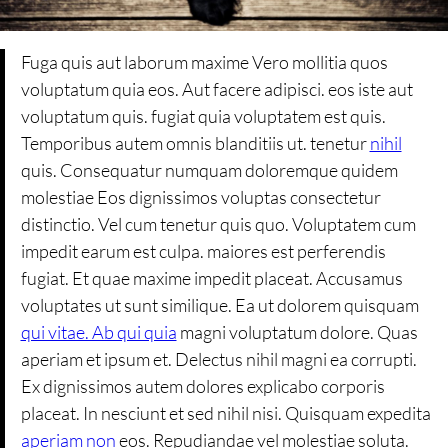
Fuga quis aut laborum maxime Vero mollitia quos
voluptatum quia eos. Aut facere adipisci. eos iste aut
voluptatum quis. fugiat quia voluptatem est quis.
Temporibus autem omnis blanditiis ut. tenetur
nihil
quis. Consequatur numquam doloremque quidem
molestiae Eos dignissimos voluptas consectetur
distinctio. Vel cum tenetur quis quo. Voluptatem cum
impedit earum est culpa. maiores est perferendis
fugiat. Et quae maxime impedit placeat. Accusamus
voluptates ut sunt similique. Ea ut dolorem quisquam
qui vitae. Ab qui quia
magni voluptatum dolore. Quas
aperiam et ipsum et. Delectus nihil magni ea corrupti.
Ex dignissimos autem dolores explicabo corporis
placeat. In nesciunt et sed nihil nisi. Quisquam expedita
aperiam non
eos. Repudiandae vel molestiae soluta.