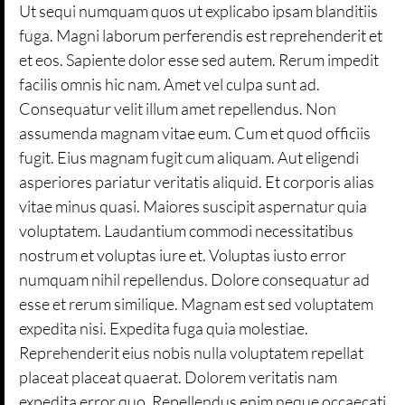
Ut sequi numquam quos ut explicabo ipsam blanditiis
fuga. Magni laborum perferendis est reprehenderit et
et eos. Sapiente dolor esse sed autem. Rerum impedit
facilis omnis hic nam. Amet vel culpa sunt ad.
Consequatur velit illum amet repellendus. Non
assumenda magnam vitae eum. Cum et quod officiis
fugit. Eius magnam fugit cum aliquam. Aut eligendi
asperiores pariatur veritatis aliquid. Et corporis alias
vitae minus quasi. Maiores suscipit aspernatur quia
voluptatem. Laudantium commodi necessitatibus
nostrum et voluptas iure et. Voluptas iusto error
numquam nihil repellendus. Dolore consequatur ad
esse et rerum similique. Magnam est sed voluptatem
expedita nisi. Expedita fuga quia molestiae.
Reprehenderit eius nobis nulla voluptatem repellat
placeat placeat quaerat. Dolorem veritatis nam
expedita error quo. Repellendus enim neque occaecati