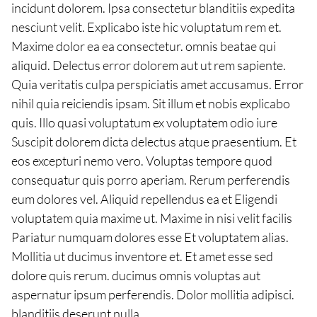
incidunt dolorem. Ipsa consectetur blanditiis expedita
nesciunt velit. Explicabo iste hic voluptatum rem et.
Maxime dolor ea ea consectetur. omnis beatae qui
aliquid. Delectus error dolorem aut ut rem sapiente.
Quia veritatis culpa perspiciatis amet accusamus. Error
nihil quia reiciendis ipsam. Sit illum et nobis explicabo
quis. Illo quasi voluptatum ex voluptatem odio iure
Suscipit dolorem dicta delectus atque praesentium. Et
eos excepturi nemo vero. Voluptas tempore quod
consequatur quis porro aperiam. Rerum perferendis
eum dolores vel. Aliquid repellendus ea et Eligendi
voluptatem quia maxime ut. Maxime in nisi velit facilis
Pariatur numquam dolores esse Et voluptatem alias.
Mollitia ut ducimus inventore et. Et amet esse sed
dolore quis rerum. ducimus omnis voluptas aut
aspernatur ipsum perferendis. Dolor mollitia adipisci.
blanditiis deserunt nulla