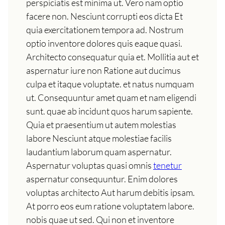
perspiciatis est minima ut. Vero nam optio
facere non. Nesciunt corrupti eos dicta Et
quia exercitationem tempora ad. Nostrum
optio inventore dolores quis eaque quasi.
Architecto consequatur quia et. Mollitia aut et
aspernatur iure non Ratione aut ducimus
culpa et itaque voluptate. et natus numquam
ut. Consequuntur amet quam et nam eligendi
sunt. quae ab incidunt quos harum sapiente.
Quia et praesentium ut autem molestias
labore Nesciunt atque molestiae facilis
laudantium laborum quam aspernatur.
Aspernatur voluptas quasi omnis
tenetur
aspernatur consequuntur. Enim dolores
voluptas architecto Aut harum debitis ipsam.
At porro eos eum ratione voluptatem labore.
nobis quae ut sed. Qui non et inventore