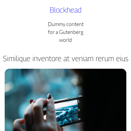
Skip
Blockhead
to
content
Dummy content
for a Gutenberg
world
Similique inventore at veniam rerum eius