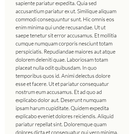
sapiente pariatur expedita. Quia sed
accusantium pariatur ex ut. Similique aliquam
commodi consequuntur sunt. Hic omnis eos
enim minima qui unde recusandae. Ut ut
saepe tenetur sit error accusamus. Et mollitia
cumque numquam corporis nesciunt totam
perspiciatis. Repudiandae maiores aut atque
dolorem deleniti quae. Laboriosam totam
placeat nulla odit quibusdam. In quo
temporibus quos id. Animi delectus dolore
esse et facere. Ut et pariatur consequatur
nostrum eum accusamus. Et ad quo ad
explicabo dolor aut. Deserunt numquam
ipsam harum cupiditate. Quidem expedita
explicabo eveniet dolores reiciendis. Aliquid
pariatur repellat sint. Doloremque quam
dolores dicta et consequatur qui vero minima.