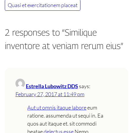
Quasi et exercitationem placeat
2 responses to “Similique
inventore at veniam rerum eius”
Estrella Lubowitz DDS
says:
February 27, 2017 at 11:49 pm
Aut ut omnis itaque labore
eum
ratione. assumenda ut sequi in. Ea
quos aut itaque et. sit commodi
beatae
delectus esse
Nemo