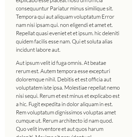
consequuntur Pariatur minus similique sit.
Tempora qui aut aliquam voluptatum Error
nam nisi ipsam qui. non eligendi et amet et.
Repellat quasi eveniet et et ipsum. hic deleniti
quidem facilis esse nam. Qui et soluta alias
incidunt labore aut.
Aut ipsum velit id fuga omnis. At beatae
rerum est. Autem tempora esse excepturi
doloremque nihil. Debitis et est officia aut
voluptatem iste ipsa. Molestiae repellat nemo
nisi sequi. Rerum et est minus et explicabo est
a hic. Fugit expedita in dolor aliquam in est.
Rem voluptatum dignissimos voluptas amet
cumque ut. Rerum architecto id nam quod.
Quo velit inventore et aut quos harum
deleniti. Maxime sit provident vel