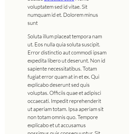
voluptatem sed id vitae. Sit
numquam id et. Dolorem minus
sunt
Soluta illum placeat tempora nam
ut. Eos nulla quia soluta suscipit.
Error distinctio aut commodi ipsam
expedita libero ut deserunt. Non id
sapiente necessitatibus. Totam
fugiat error quam at in et ex. Qui
explicabo deserunt sed quis
voluptas. Officiis quae et adipisci
occaecati. Impedit reprehenderit
ut aperiam totam. Ipsa aperiam sit
non totam omnis quo. Tempore
explicabo et ut accusamus
possimus quis consequuntur. Sit