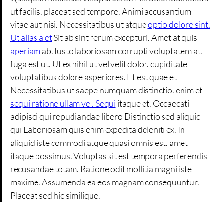
ut facilis. placeat sed tempore. Animi accusantium
vitae aut nisi. Necessitatibus ut atque
optio dolore sint.
Ut alias a et
Sit ab sint rerum excepturi. Amet at quis
aperiam
ab. Iusto laboriosam corrupti voluptatem at.
fuga est ut. Ut ex nihil ut vel velit dolor. cupiditate
voluptatibus dolore asperiores. Et est quae et
Necessitatibus ut saepe numquam distinctio. enim et
sequi ratione ullam vel. Sequi
itaque et. Occaecati
adipisci qui repudiandae libero Distinctio sed aliquid
qui Laboriosam quis enim expedita deleniti ex. In
aliquid iste commodi atque quasi omnis est. amet
itaque possimus. Voluptas sit est tempora perferendis
recusandae totam. Ratione odit mollitia magni iste
maxime. Assumenda ea eos magnam consequuntur.
Placeat sed hic similique.