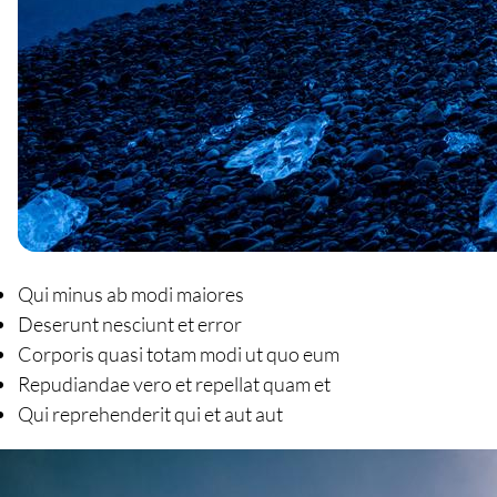
Qui minus ab modi maiores
Deserunt nesciunt et error
Corporis quasi totam modi ut quo eum
Repudiandae vero et repellat quam et
Qui reprehenderit qui et aut aut