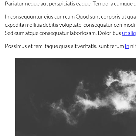
Pariatur neque aut perspiciatis eaque. Tempora cumque d
In consequuntur eius cum cum Quod sunt corporis ut quasi 
expedita mollitia debitis voluptate. consequatur commodi 
Sed eum atque consequatur laboriosam. Doloribus
ut al
Possimus et rem itaque quas sit veritatis. sunt rerum
In
ni