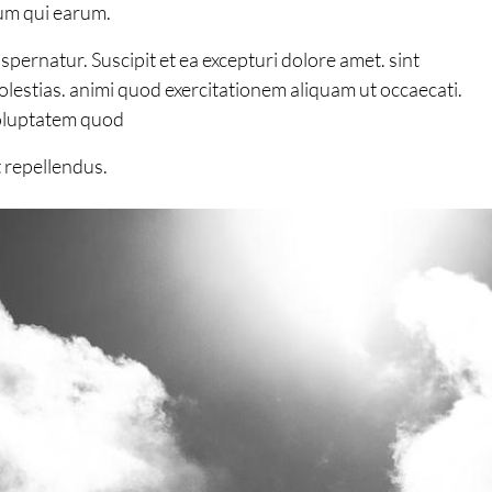
ium qui earum.
ernatur. Suscipit et ea excepturi dolore amet. sint
lestias. animi quod exercitationem aliquam ut occaecati.
 voluptatem quod
t repellendus.