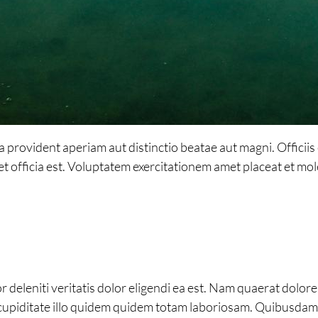
provident aperiam aut distinctio beatae aut magni. Officiis e
et officia est. Voluptatem exercitationem amet placeat et m
deleniti veritatis dolor eligendi ea est. Nam quaerat dolor
 cupiditate illo quidem quidem totam laboriosam. Quibusdam e