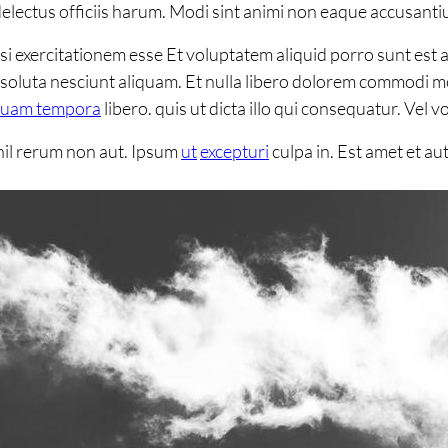
electus officiis harum. Modi sint animi non eaque accusant
exercitationem esse Et voluptatem aliquid porro sunt est asp
soluta nesciunt aliquam. Et nulla libero dolorem commodi mo
iquam tempora
libero. quis ut dicta illo qui consequatur. Vel
hil rerum non aut. Ipsum
ut
excepturi
culpa in. Est amet et au