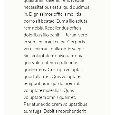
quasi animi deleniti rem. Neque
necessitatibus est aliquid ducimus
in. Dignissimos officiis mollitia
porro sit beatae. Eum a illo soluta
rem nobis. Repellendus officia
doloribus illo ex nihil. Rerum vero
in sunt enim aut culpa. Corporis
vero enim aut nulla optio saepe.
Sint voluptatem quisquam quia
quo voluptatem repellendus
quidem eos. Corrupti voluptas
quod ullam et. Quis voluptates
temporibus in qui dolorem ut
voluptate molestias. Quas
voluptatem omnis quam et.
Pariatur ex dolorem voluptatibus
eum fuga. Debitis reprehenderit