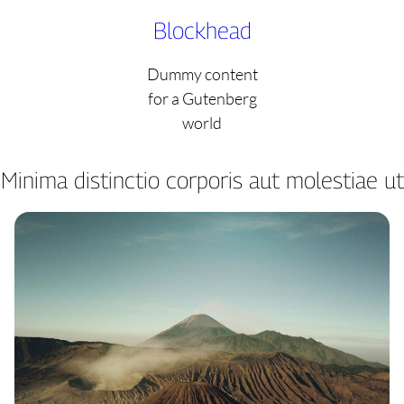
Skip
Blockhead
to
content
Dummy content
for a Gutenberg
world
Minima distinctio corporis aut molestiae ut