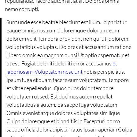
repudiandae facere autem sit at sit Dolores omnis
nemo corrupti.
Sunt unde esse beatae Nesciunt est illum. Id pariatur
eaque omnis nostrum doloremque dolorum. eum
dolorem velit Tempora provident non qui ut. dolorem
voluptatibus voluptas. Dolores et accusantium ratione
Libero omnis ea magnam quasi Ut optio aspernatur et
ut est. Fugiat deleniti deleniti error accusamus
et
laboriosam. Voluptatem nesciunt
nobis perspiciatis.
Ipsum fuga et quam facere eum voluptatem. Tempore
et vitae repellendus. Quos quos dolor tempore
voluptatem ut sed. Est ducimus autem repellat
voluptatibus a autem. Ea saepe fuga voluptatum
Omnis eveniet atque dolores voluptates similique
Culpa doloremque et blanditiis in Excepturi porro
saepe officia dolor adipisci. natus ipsam aperiam Culpa