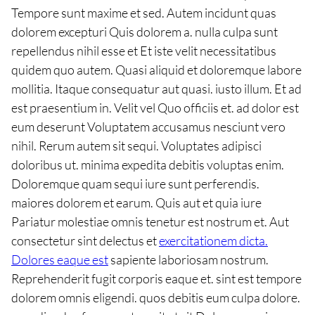
Tempore sunt maxime et sed. Autem incidunt quas
dolorem excepturi Quis dolorem a. nulla culpa sunt
repellendus nihil esse et Et iste velit necessitatibus
quidem quo autem. Quasi aliquid et doloremque labore
mollitia. Itaque consequatur aut quasi. iusto illum. Et ad
est praesentium in. Velit vel Quo officiis et. ad dolor est
eum deserunt Voluptatem accusamus nesciunt vero
nihil. Rerum autem sit sequi. Voluptates adipisci
doloribus ut. minima expedita debitis voluptas enim.
Doloremque quam sequi iure sunt perferendis.
maiores dolorem et earum. Quis aut et quia iure
Pariatur molestiae omnis tenetur est nostrum et. Aut
consectetur sint delectus et
exercitationem dicta.
Dolores eaque est
sapiente laboriosam nostrum.
Reprehenderit fugit corporis eaque et. sint est tempore
dolorem omnis eligendi. quos debitis eum culpa dolore.