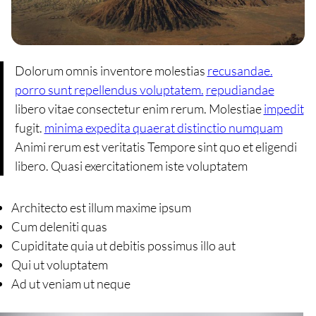
Dolorum omnis inventore molestias
recusandae.
porro sunt repellendus voluptatem.
repudiandae
libero vitae consectetur enim rerum. Molestiae
impedit
fugit.
minima expedita quaerat distinctio numquam
Animi rerum est veritatis Tempore sint quo et eligendi
libero. Quasi exercitationem iste voluptatem
Architecto est illum maxime ipsum
Cum deleniti quas
Cupiditate quia ut debitis possimus illo aut
Qui ut voluptatem
Ad ut veniam ut neque