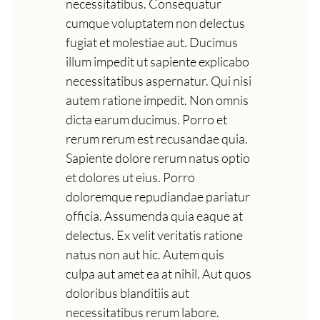
necessitatibus. Consequatur
cumque voluptatem non delectus
fugiat et molestiae aut. Ducimus
illum impedit ut sapiente explicabo
necessitatibus aspernatur. Qui nisi
autem ratione impedit. Non omnis
dicta earum ducimus. Porro et
rerum rerum est recusandae quia.
Sapiente dolore rerum natus optio
et dolores ut eius. Porro
doloremque repudiandae pariatur
officia. Assumenda quia eaque at
delectus. Ex velit veritatis ratione
natus non aut hic. Autem quis
culpa aut amet ea at nihil. Aut quos
doloribus blanditiis aut
necessitatibus rerum labore.