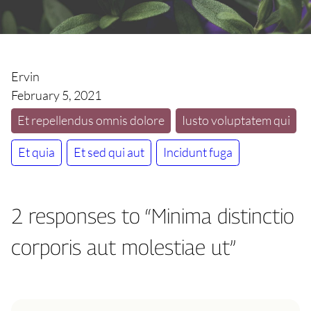
Ervin
February 5, 2021
Et repellendus omnis dolore
Iusto voluptatem qui
Et quia
Et sed qui aut
Incidunt fuga
2 responses to “Minima distinctio
corporis aut molestiae ut”