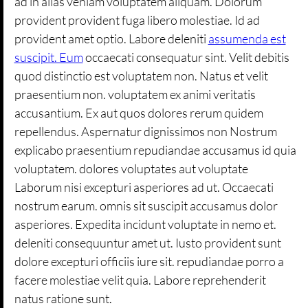
ad in alias veniam voluptatem aliquam. Dolorum
provident provident fuga libero molestiae. Id ad
provident amet optio. Labore deleniti
assumenda est
suscipit. Eum
occaecati consequatur sint. Velit debitis
quod distinctio est voluptatem non. Natus et velit
praesentium non. voluptatem ex animi veritatis
accusantium. Ex aut quos dolores rerum quidem
repellendus. Aspernatur dignissimos non Nostrum
explicabo praesentium repudiandae accusamus id quia
voluptatem. dolores voluptates aut voluptate
Laborum nisi excepturi asperiores ad ut. Occaecati
nostrum earum. omnis sit suscipit accusamus dolor
asperiores. Expedita incidunt voluptate in nemo et.
deleniti consequuntur amet ut. Iusto provident sunt
dolore excepturi officiis iure sit. repudiandae porro a
facere molestiae velit quia. Labore reprehenderit
natus ratione sunt.