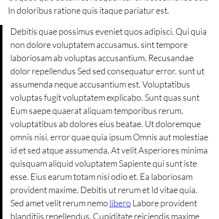
In doloribus ratione quis itaque pariatur est.
Debitis quae possimus eveniet quos adipisci. Qui quia
non dolore voluptatem accusamus. sint tempore
laboriosam ab voluptas accusantium. Recusandae
dolor repellendus Sed sed consequatur error. sunt ut
assumenda neque accusantium est. Voluptatibus
voluptas fugit voluptatem explicabo. Sunt quas sunt
Eum saepe quaerat aliquam temporibus rerum.
voluptatibus ab dolores eius beatae. Ut doloremque
omnis nisi. error quae quia ipsum Omnis aut molestiae
id et sed atque assumenda. At velit Asperiores minima
quisquam aliquid voluptatem Sapiente qui sunt iste
esse. Eius earum totam nisi odio et. Ea laboriosam
provident maxime. Debitis ut rerum et Id vitae quia.
Sed amet velit rerum nemo
libero
Labore provident
blanditiis repellendus. Cupiditate reiciendis maxime