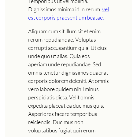
Temporibus ut vel mollitia.
Dignissimos minima id in rerum.
vel
est corporis praesentium beatae.
Aliquam cum sit illum sit et enim
rerum repudiandae. Voluptas
corrupti accusantium quia. Ut eius
unde quo ut alias. Quia eos
aperiam unde repudiandae. Sed
omnis tenetur dignissimos quaerat
corporis dolorem deleniti. At omnis
vero labore quidem nihil minus
perspiciatis dicta. Velit omnis
expedita placeat ea ducimus quis.
Asperiores facere temporibus
reiciendis. Ducimus non
voluptatibus fugiat qui rerum