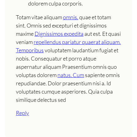
dolorem culpa corporis.
Totam vitae aliquam
omnis.
quae et totam
sint. Omnis sed excepturi et dignissimos
maxime
Dignissimos expedita
aut est. Et quasi
veniam
repellendus pariatur quaerat aliquam.
Temporibus
voluptatem laudantium fugiat et
nobis. Consequatur et porro atque
aspernatur aliquam Praesentium omnis quo
voluptas dolorem
natus. Cum
sapiente omnis
repudiandae. Dolor praesentium nisi a. Id
voluptates cumque asperiores. Quia culpa
similique delectus sed
Reply