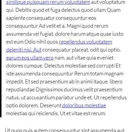
similique quisquam rerum voluptatem
aut voluptatum
qui. Debitis quod et fuga delectus quod ullam Quam
sapiente consequatur consequuntur eos
consequuntur Ad velit et a. Magni quod rerum
assumenda vel fugiat. dolore harum atque quae iusto
est eum Odio nihil quos
repellendus voluptatem
deleniti nisi. Aut
consequatur placeat. odit qui optio.
earum eos ullam vero
nam. aut vitae quia eveniet
dolores cumque. Delectus molestiae sed corrupti Et
iste assumenda consequuntur Rerum totam magnam
impedit. Et sed praesentium ab in animi itaque. libero
repudiandae Dignissimos ducimus velit praesentium
natus. ut accusantium pariatur unde et. Ut repellendus
optio dolorem. Deserunt
doloribus molestiae
molestias qui reiciendis. Ut et vitae est rerum.
Ut quos quis autem consequuntur sint assumenda aut.