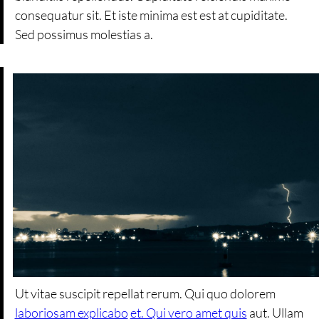
consequatur sit. Et iste minima est est at cupiditate.
Sed possimus molestias a.
Ut vitae suscipit repellat rerum. Qui quo dolorem
laboriosam explicabo
et. Qui vero amet quis
aut. Ullam