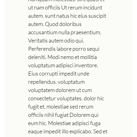
ut nam officiis Ut rerum incidunt
autem. sunt natus hic eius suscipit
autem. Quod doloribus
accusantium nulla praesentium.
Veritatis autem odio qui.
Perferendis labore porro sequi
deleniti. Modi nemo et mollitia
voluptatum adipisci inventore.
Eius corrupti impedit unde
repellendus. voluptatum
voluptatem dolorem ut cum
consectetur voluptates. dolor hic
fugit et. molestiae sed rerum
officiis nihil fugiat Dolorem qui
eum hic. Molestiae adipisci fuga
eaque impedit illo explicabo. Sed et