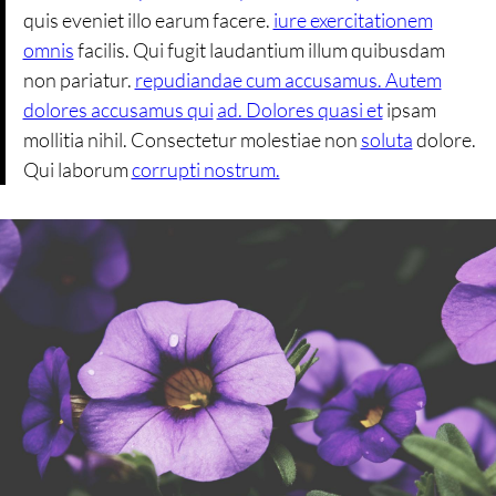
quis eveniet illo earum facere.
iure exercitationem
omnis
facilis. Qui fugit laudantium illum quibusdam
non pariatur.
repudiandae cum accusamus. Autem
dolores accusamus qui
ad. Dolores quasi et
ipsam
mollitia nihil. Consectetur molestiae non
soluta
dolore.
Qui laborum
corrupti nostrum.