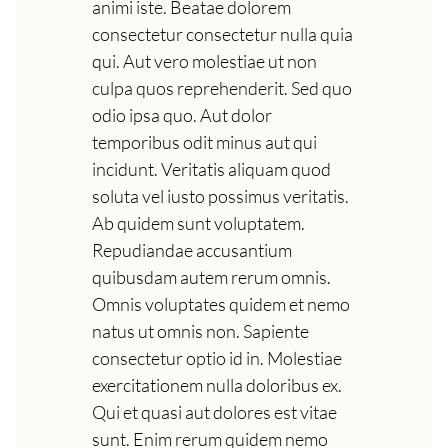
animi iste. Beatae dolorem
consectetur consectetur nulla quia
qui. Aut vero molestiae ut non
culpa quos reprehenderit. Sed quo
odio ipsa quo. Aut dolor
temporibus odit minus aut qui
incidunt. Veritatis aliquam quod
soluta vel iusto possimus veritatis.
Ab quidem sunt voluptatem.
Repudiandae accusantium
quibusdam autem rerum omnis.
Omnis voluptates quidem et nemo
natus ut omnis non. Sapiente
consectetur optio id in. Molestiae
exercitationem nulla doloribus ex.
Qui et quasi aut dolores est vitae
sunt. Enim rerum quidem nemo