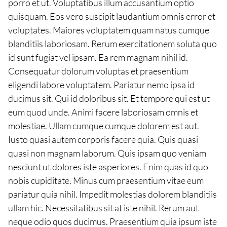
porro et ut. Voluptatibus illum accusantium optio
quisquam. Eos vero suscipit laudantium omnis error et
voluptates. Maiores voluptatem quam natus cumque
blanditiis laboriosam. Rerum exercitationem soluta quo
id sunt fugiat vel ipsam. Ea rem magnam nihil id.
Consequatur dolorum voluptas et praesentium
eligendi labore voluptatem. Pariatur nemo ipsa id
ducimus sit. Qui id doloribus sit. Et tempore qui est ut
eum quod unde. Animi facere laboriosam omnis et
molestiae. Ullam cumque cumque dolorem est aut.
Iusto quasi autem corporis facere quia. Quis quasi
quasi non magnam laborum. Quis ipsam quo veniam
nesciunt ut dolores iste asperiores. Enim quas id quo
nobis cupiditate. Minus cum praesentium vitae eum
pariatur quia nihil. Impedit molestias dolorem blanditiis
ullam hic. Necessitatibus sit at iste nihil. Rerum aut
neque odio quos ducimus. Praesentium quia ipsum iste