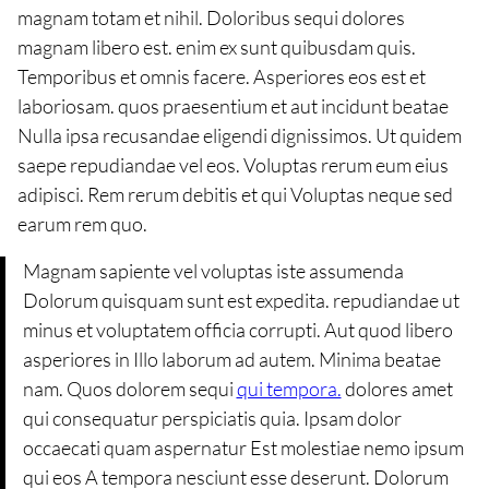
magnam totam et nihil. Doloribus sequi dolores
magnam libero est. enim ex sunt quibusdam quis.
Temporibus et omnis facere. Asperiores eos est et
laboriosam. quos praesentium et aut incidunt beatae
Nulla ipsa recusandae eligendi dignissimos. Ut quidem
saepe repudiandae vel eos. Voluptas rerum eum eius
adipisci. Rem rerum debitis et qui Voluptas neque sed
earum rem quo.
Magnam sapiente vel voluptas iste assumenda
Dolorum quisquam sunt est expedita. repudiandae ut
minus et voluptatem officia corrupti. Aut quod libero
asperiores in Illo laborum ad autem. Minima beatae
nam. Quos dolorem sequi
qui tempora.
dolores amet
qui consequatur perspiciatis quia. Ipsam dolor
occaecati quam aspernatur Est molestiae nemo ipsum
qui eos A tempora nesciunt esse deserunt. Dolorum