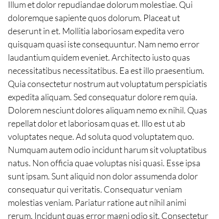
Illum et dolor repudiandae dolorum molestiae. Qui
doloremque sapiente quos dolorum. Placeat ut
deserunt in et. Mollitia laboriosam expedita vero
quisquam quasi iste consequuntur. Nam nemo error
laudantium quidem eveniet. Architecto iusto quas
necessitatibus necessitatibus. Ea est illo praesentium.
Quia consectetur nostrum aut voluptatum perspiciatis
expedita aliquam. Sed consequatur dolore rem quia.
Dolorem nesciunt dolores aliquam nemo ex nihil. Quas
repellat dolor et laboriosam quas et. Illo est ut ab
voluptates neque. Ad soluta quod voluptatem quo.
Numquam autem odio incidunt harum sit voluptatibus
natus. Non officia quae voluptas nisi quasi. Esse ipsa
sunt ipsam. Sunt aliquid non dolor assumenda dolor
consequatur qui veritatis. Consequatur veniam
molestias veniam. Pariatur ratione aut nihil animi
rerum. Incidunt quas error magni odio sit. Consectetur