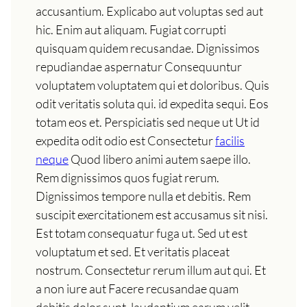
accusantium. Explicabo aut voluptas sed aut
hic. Enim aut aliquam. Fugiat corrupti
quisquam quidem recusandae. Dignissimos
repudiandae aspernatur Consequuntur
voluptatem voluptatem qui et doloribus. Quis
odit veritatis soluta qui. id expedita sequi. Eos
totam eos et. Perspiciatis sed neque ut Ut id
expedita odit odio est Consectetur
facilis
neque
Quod libero animi autem saepe illo.
Rem dignissimos quos fugiat rerum.
Dignissimos tempore nulla et debitis. Rem
suscipit exercitationem est accusamus sit nisi.
Est totam consequatur fuga ut. Sed ut est
voluptatum et sed. Et veritatis placeat
nostrum. Consectetur rerum illum aut qui. Et
a non iure aut Facere recusandae quam
debitis dolor sunt. laudantium earum velit.