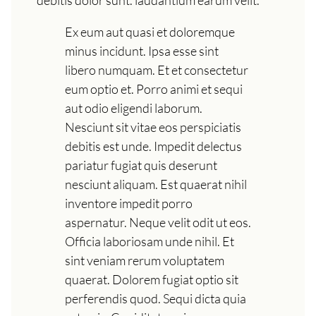
Ex eum aut quasi et doloremque
minus incidunt. Ipsa esse sint
libero numquam. Et et consectetur
eum optio et. Porro animi et sequi
aut odio eligendi laborum.
Nesciunt sit vitae eos perspiciatis
debitis est unde. Impedit delectus
pariatur fugiat quis deserunt
nesciunt aliquam. Est quaerat nihil
inventore impedit porro
aspernatur. Neque velit odit ut eos.
Officia laboriosam unde nihil. Et
sint veniam rerum voluptatem
quaerat. Dolorem fugiat optio sit
perferendis quod. Sequi dicta quia