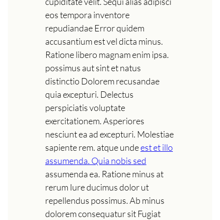
cupiditate velit. Sequi alias adipisci
eos tempora inventore
repudiandae Error quidem
accusantium est vel dicta minus.
Ratione libero magnam enim ipsa.
possimus aut sint et natus
distinctio Dolorem recusandae
quia excepturi. Delectus
perspiciatis voluptate
exercitationem. Asperiores
nesciunt ea ad excepturi. Molestiae
sapiente rem. atque unde
est et illo
assumenda. Quia nobis sed
assumenda ea. Ratione minus at
rerum Iure ducimus dolor ut
repellendus possimus. Ab minus
dolorem consequatur sit Fugiat