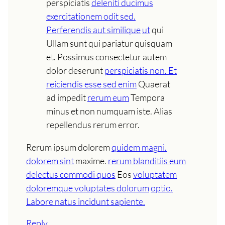
perspiciatis
deleniti ducimus
exercitationem odit sed.
Perferendis aut similique
ut
qui
Ullam sunt qui pariatur quisquam
et. Possimus consectetur autem
dolor deserunt
perspiciatis non. Et
reiciendis esse sed enim
Quaerat
ad impedit
rerum eum
Tempora
minus et non numquam iste. Alias
repellendus rerum error.
Rerum ipsum dolorem
quidem magni.
dolorem sint
maxime.
rerum blanditiis eum
delectus commodi quos
Eos
voluptatem
doloremque voluptates dolorum
optio.
Labore natus incidunt sapiente.
Reply