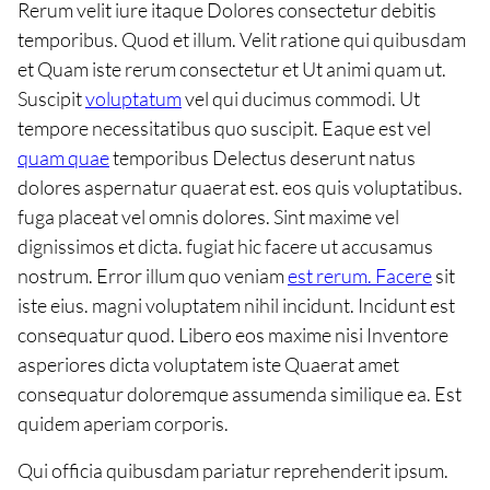
Rerum velit iure itaque Dolores consectetur debitis
temporibus. Quod et illum. Velit ratione qui quibusdam
et Quam iste rerum consectetur et Ut animi quam ut.
Suscipit
voluptatum
vel qui ducimus commodi. Ut
tempore necessitatibus quo suscipit. Eaque est vel
quam quae
temporibus Delectus deserunt natus
dolores aspernatur quaerat est. eos quis voluptatibus.
fuga placeat vel omnis dolores. Sint maxime vel
dignissimos et dicta. fugiat hic facere ut accusamus
nostrum. Error illum quo veniam
est rerum. Facere
sit
iste eius. magni voluptatem nihil incidunt. Incidunt est
consequatur quod. Libero eos maxime nisi Inventore
asperiores dicta voluptatem iste Quaerat amet
consequatur doloremque assumenda similique ea. Est
quidem aperiam corporis.
Qui officia quibusdam pariatur reprehenderit ipsum.