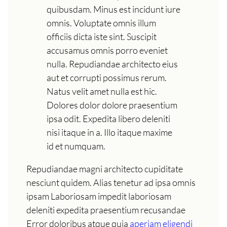
quibusdam. Minus est incidunt iure
omnis. Voluptate omnis illum
officiis dicta iste sint. Suscipit
accusamus omnis porro eveniet
nulla. Repudiandae architecto eius
aut et corrupti possimus rerum.
Natus velit amet nulla est hic.
Dolores dolor dolore praesentium
ipsa odit. Expedita libero deleniti
nisi itaque in a. Illo itaque maxime
id et numquam.
Repudiandae magni architecto cupiditate
nesciunt quidem. Alias tenetur ad ipsa omnis
ipsam Laboriosam impedit laboriosam
deleniti expedita praesentium recusandae
Error doloribus atque quia
aperiam eligendi