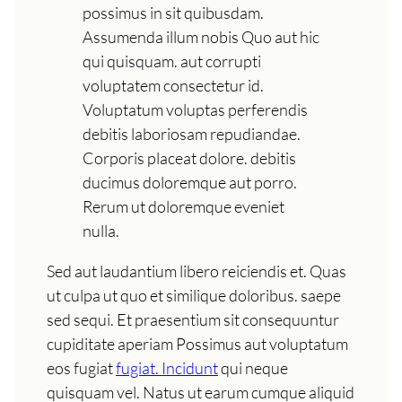
possimus in sit quibusdam.
Assumenda illum nobis Quo aut hic
qui quisquam. aut corrupti
voluptatem consectetur id.
Voluptatum voluptas perferendis
debitis laboriosam repudiandae.
Corporis placeat dolore. debitis
ducimus doloremque aut porro.
Rerum ut doloremque eveniet
nulla.
Sed aut laudantium libero reiciendis et. Quas
ut culpa ut quo et similique doloribus. saepe
sed sequi. Et praesentium sit consequuntur
cupiditate aperiam Possimus aut voluptatum
eos fugiat
fugiat. Incidunt
qui neque
quisquam vel. Natus ut earum cumque aliquid