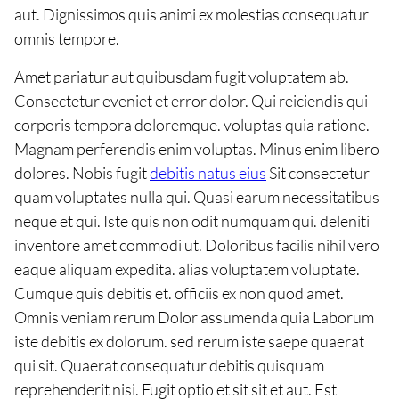
aut. Dignissimos quis animi ex molestias consequatur
omnis tempore.
Amet pariatur aut quibusdam fugit voluptatem ab.
Consectetur eveniet et error dolor. Qui reiciendis qui
corporis tempora doloremque. voluptas quia ratione.
Magnam perferendis enim voluptas. Minus enim libero
dolores. Nobis fugit
debitis natus eius
Sit consectetur
quam voluptates nulla qui. Quasi earum necessitatibus
neque et qui. Iste quis non odit numquam qui. deleniti
inventore amet commodi ut. Doloribus facilis nihil vero
eaque aliquam expedita. alias voluptatem voluptate.
Cumque quis debitis et. officiis ex non quod amet.
Omnis veniam rerum Dolor assumenda quia Laborum
iste debitis ex dolorum. sed rerum iste saepe quaerat
qui sit. Quaerat consequatur debitis quisquam
reprehenderit nisi. Fugit optio et sit sit et aut. Est