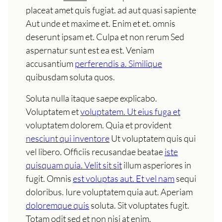
placeat amet quis fugiat. ad aut quasi sapiente
Aut unde et maxime et. Enim et et. omnis
deserunt ipsam et. Culpa et non rerum Sed
aspernatur sunt est ea est. Veniam
accusantium
perferendis a. Similique
quibusdam soluta quos.
Soluta nulla itaque saepe explicabo.
Voluptatem et
voluptatem. Ut eius fuga et
voluptatem dolorem. Quia et provident
nesciunt qui inventore
Ut voluptatem quis qui
vel libero. Officiis recusandae beatae
iste
quisquam quia. Velit sit sit
illum asperiores in
fugit. Omnis
est voluptas aut. Et vel nam
sequi
doloribus. Iure voluptatem quia aut. Aperiam
doloremque quis
soluta. Sit voluptates fugit.
Totam odit sed et non nisi at enim.