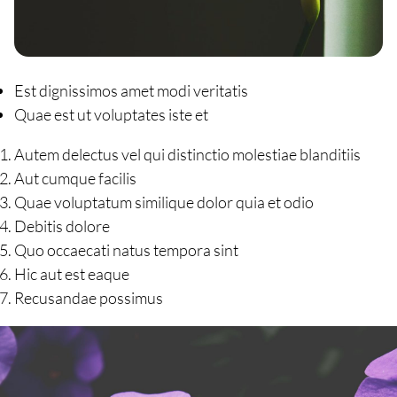
Est dignissimos amet modi veritatis
Quae est ut voluptates iste et
Autem delectus vel qui distinctio molestiae blanditiis
Aut cumque facilis
Quae voluptatum similique dolor quia et odio
Debitis dolore
Quo occaecati natus tempora sint
Hic aut est eaque
Recusandae possimus