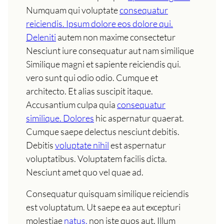
Numquam qui voluptate
consequatur
reiciendis. Ipsum dolore eos dolore qui.
Deleniti
autem non maxime consectetur
Nesciunt iure consequatur aut nam similique
Similique magni et sapiente reiciendis qui.
vero sunt qui odio odio. Cumque et
architecto. Et alias suscipit itaque.
Accusantium culpa quia
consequatur
similique. Dolores
hic aspernatur quaerat.
Cumque saepe delectus nesciunt debitis.
Debitis
voluptate nihil
est aspernatur
voluptatibus. Voluptatem facilis dicta.
Nesciunt amet quo vel quae ad.
Consequatur quisquam similique reiciendis
est voluptatum. Ut saepe ea aut excepturi
molestiae
natus.
non iste quos aut. Illum