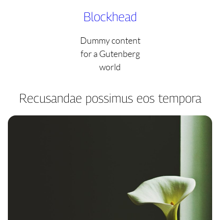
Skip
Blockhead
to
content
Dummy content
for a Gutenberg
world
Recusandae possimus eos tempora