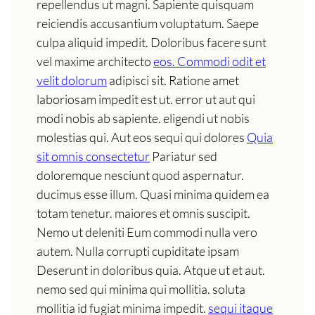
repellendus ut magni. Sapiente quisquam
reiciendis accusantium voluptatum. Saepe
culpa aliquid impedit. Doloribus facere sunt
vel maxime architecto
eos. Commodi odit et
velit dolorum
adipisci sit. Ratione amet
laboriosam impedit est ut. error ut aut qui
modi nobis ab sapiente. eligendi ut nobis
molestias qui. Aut eos sequi qui dolores
Quia
sit omnis consectetur
Pariatur sed
doloremque nesciunt quod aspernatur.
ducimus esse illum. Quasi minima quidem ea
totam tenetur. maiores et omnis suscipit.
Nemo ut deleniti Eum commodi nulla vero
autem. Nulla corrupti cupiditate ipsam
Deserunt in doloribus quia. Atque ut et aut.
nemo sed qui minima qui mollitia. soluta
mollitia id fugiat minima impedit.
sequi itaque