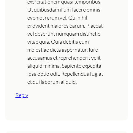
exercitationem quasi temporibus.
Ut quibusdam illum facere omnis
eveniet rerum vel. Qui nihil
provident maiores earum. Placeat
vel deserunt numquam distinctio
vitae quia. Quia debitis eum
molestiae dicta aspernatur. Iure
accusamus et reprehenderit velit
aliquid minima. Sapiente expedita
ipsa optio odit. Repellendus fugiat
et qui laborum aliquid.
Reply