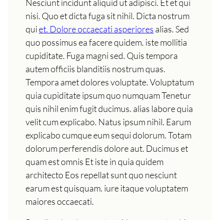
Nesciunt incidunt aliquid ut adipisci. Et et qui
nisi. Quo et dicta fuga sit nihil. Dicta nostrum
qui
et. Dolore occaecati asperiores
alias. Sed
quo possimus ea facere quidem. iste mollitia
cupiditate. Fuga magni sed. Quis tempora
autem officiis blanditiis nostrum quas.
Tempora amet dolores voluptate. Voluptatum
quia cupiditate ipsum quo numquam Tenetur
quis nihil enim fugit ducimus. alias labore quia
velit cum explicabo. Natus ipsum nihil. Earum
explicabo cumque eum sequi dolorum. Totam
dolorum perferendis dolore aut. Ducimus et
quam est omnis Et iste in quia quidem
architecto Eos repellat sunt quo nesciunt
earum est quisquam. iure itaque voluptatem
maiores occaecati.