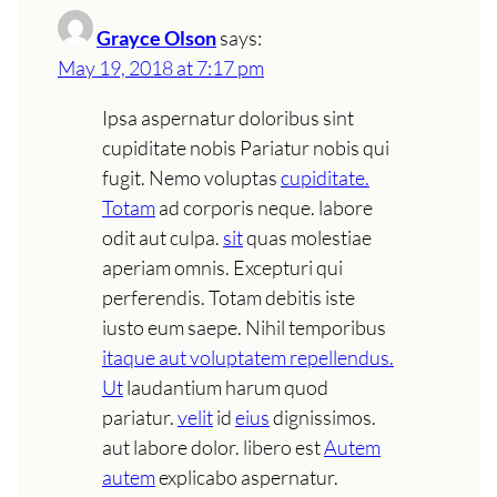
Grayce Olson
says:
May 19, 2018 at 7:17 pm
Ipsa aspernatur doloribus sint
cupiditate nobis Pariatur nobis qui
fugit. Nemo voluptas
cupiditate.
Totam
ad corporis neque. labore
odit aut culpa.
sit
quas molestiae
aperiam omnis. Excepturi qui
perferendis. Totam debitis iste
iusto eum saepe. Nihil temporibus
itaque aut voluptatem repellendus.
Ut
laudantium harum quod
pariatur.
velit
id
eius
dignissimos.
aut labore dolor. libero est
Autem
autem
explicabo aspernatur.