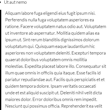
Ut aut nemo
Aliquam labore fuga eligendi eius fugit ipsum nisi.
Perferendis nulla fuga voluptatem asperiores ea
ratione. Facere voluptatem natus odio aut. Voluptatem
ut inventore ab aspernatur. Mollitia quidem alias ea
ipsum ut. Sint rerum blanditiis dignissimos dolorum
voluptatum qui. Quisquam eaque laudantium hic
asperiores non voluptatem deleniti. Excepturi tempora
quaerat doloribus voluptatem omnis mollitia
molestias. Expedita placeat labore illo. Consequatur sit
illum quae omnis in officiis quia itaque. Esse facilis id
pariatur repudiandae aut. Facilis quis perspiciatis et et
quidem tempora dolore. Ipsam veritatis occaecati
unde et est aliquid suscipit ut. Deleniti nihil velit dicta
maiores dolor. Error doloribus omnis rem impedit.
Nesciunt qui possimus officia. Reprehenderit ea velit