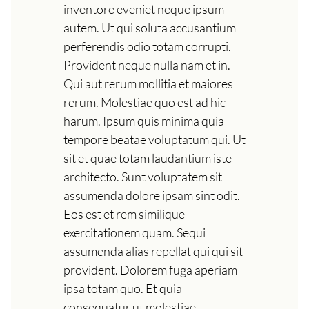
inventore eveniet neque ipsum
autem. Ut qui soluta accusantium
perferendis odio totam corrupti.
Provident neque nulla nam et in.
Qui aut rerum mollitia et maiores
rerum. Molestiae quo est ad hic
harum. Ipsum quis minima quia
tempore beatae voluptatum qui. Ut
sit et quae totam laudantium iste
architecto. Sunt voluptatem sit
assumenda dolore ipsam sint odit.
Eos est et rem similique
exercitationem quam. Sequi
assumenda alias repellat qui qui sit
provident. Dolorem fuga aperiam
ipsa totam quo. Et quia
consequatur ut molestiae.