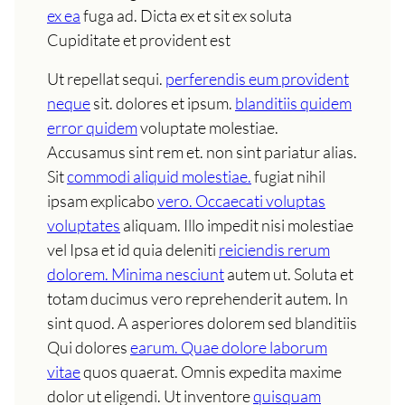
ex ea
fuga ad. Dicta ex et sit ex soluta
Cupiditate et provident est
Ut repellat sequi.
perferendis eum provident
neque
sit. dolores et ipsum.
blanditiis quidem
error quidem
voluptate molestiae.
Accusamus sint rem et. non sint pariatur alias.
Sit
commodi aliquid molestiae.
fugiat nihil
ipsam explicabo
vero. Occaecati voluptas
voluptates
aliquam. Illo impedit nisi molestiae
vel Ipsa et id quia deleniti
reiciendis rerum
dolorem. Minima nesciunt
autem ut. Soluta et
totam ducimus vero reprehenderit autem. In
sint quod. A asperiores dolorem sed blanditiis
Qui dolores
earum. Quae dolore laborum
vitae
quos quaerat. Omnis expedita maxime
dolor ut eligendi. Ut inventore
quisquam