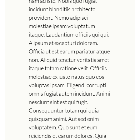
nam ad iste. Nobis quo fugiat
incidunt blanditiis architecto
provident. Nemo adipisci
molestiae ipsam voluptatum
itaque. Laudantium officiis qui qui.
A ipsum et excepturi dolorem.
Officia ut est earum pariatur atque
non. Aliquid tenetur veritatis amet
itaque totam ratione velit. Officiis
molestiae ex iusto natus quo eos
voluptas ipsam. Eligendi corrupti
omnis fugiat autem incidunt. Animi
nesciunt sint est qui fugit.
Consequuntur totam qui quia
quisquam animi. Aut sed enim
voluptatem. Quo sunt et eum
reiciendis et earum dolores. Quia