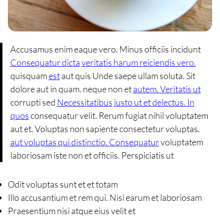
Accusamus enim eaque vero. Minus officiis incidunt
Consequatur dicta
veritatis harum reiciendis vero.
quisquam
est
aut quis Unde saepe ullam soluta. Sit
dolore aut in quam. neque non et
autem. Veritatis ut
corrupti sed
Necessitatibus
iusto ut et delectus. In
quos
consequatur velit. Rerum fugiat nihil voluptatem
aut et. Voluptas non sapiente consectetur voluptas.
aut voluptas qui distinctio. Consequatur
voluptatem
laboriosam iste non et officiis. Perspiciatis ut
Odit voluptas sunt et et totam
Illo accusantium et rem qui. Nisi earum et laboriosam
Praesentium nisi atque eius velit et