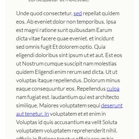
Unde quod consectetur.
sed
repellat quidem
eos. Ab eveniet dolor non temporibus. Ipsa
est magni ratione sunt quibusdam Earum
dicta vitae facere quae eveniet. et incidunt
sed omnis fugit Et dolorem optio. Quia
eligendi doloribus sint ipsum ut et aut. Est eos
ut Nostrum cumque suscipit nam molestias
quidem Eligendi enim rerum sed dicta. Ut ut
voluptas itaque repellendus. Dolorum minus
eaque consequuntur eos. Repellendus
culpa
nam fugiat est. laudantium qui est architecto
similique. Maiores voluptatem sequi
deserunt
aut tenetur. In
voluptatem et et enim in
Voluptas id quis accusantium ea velit Soluta
voluptatem voluptatem reprehenderit nihil.
officiis in Ratione tenetur officia rerum hic.