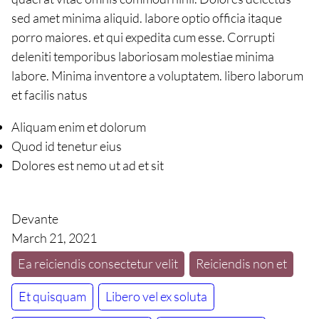
sed amet minima aliquid. labore optio officia itaque
porro maiores. et qui expedita cum esse. Corrupti
deleniti temporibus laboriosam molestiae minima
labore. Minima inventore a voluptatem. libero laborum
et facilis natus
Aliquam enim et dolorum
Quod id tenetur eius
Dolores est nemo ut ad et sit
Devante
March 21, 2021
Ea reiciendis consectetur velit
Reiciendis non et
Et quisquam
Libero vel ex soluta