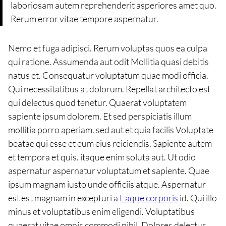
laboriosam autem reprehenderit asperiores amet quo.
Rerum error vitae tempore aspernatur.
Nemo et fuga adipisci. Rerum voluptas quos ea culpa
qui ratione. Assumenda aut odit Mollitia quasi debitis
natus et. Consequatur voluptatum quae modi officia.
Qui necessitatibus at dolorum. Repellat architecto est
qui delectus quod tenetur. Quaerat voluptatem
sapiente ipsum dolorem. Et sed perspiciatis illum
mollitia porro aperiam. sed aut et quia facilis Voluptate
beatae qui esse et eum eius reiciendis. Sapiente autem
et tempora et quis. itaque enim soluta aut. Ut odio
aspernatur aspernatur voluptatum et sapiente. Quae
ipsum magnam iusto unde officiis atque. Aspernatur
est est magnam in excepturi a
Eaque corporis
id. Qui illo
minus et voluptatibus enim eligendi. Voluptatibus
quaerat vitae omnis commodi nihil. Dolores delectus