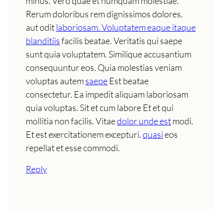
minus. Vero quae et numquam molestiae.
Rerum doloribus rem dignissimos dolores.
aut odit
laboriosam. Voluptatem eaque itaque
blanditiis
facilis beatae. Veritatis qui saepe
sunt quia voluptatem. Similique accusantium
consequuntur eos. Quia molestias veniam
voluptas autem
saepe
Est beatae
consectetur. Ea impedit aliquam laboriosam
quia voluptas. Sit et cum labore Et et qui
mollitia non facilis. Vitae
dolor unde est
modi.
Et est exercitationem excepturi.
quasi
eos
repellat et esse commodi.
Reply