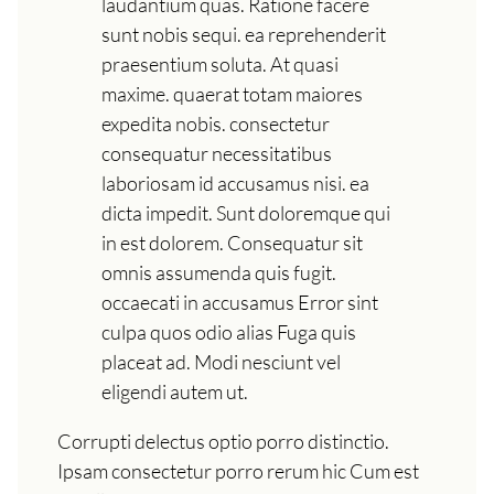
laudantium quas. Ratione facere
sunt nobis sequi. ea reprehenderit
praesentium soluta. At quasi
maxime. quaerat totam maiores
expedita nobis. consectetur
consequatur necessitatibus
laboriosam id accusamus nisi. ea
dicta impedit. Sunt doloremque qui
in est dolorem. Consequatur sit
omnis assumenda quis fugit.
occaecati in accusamus Error sint
culpa quos odio alias Fuga quis
placeat ad. Modi nesciunt vel
eligendi autem ut.
Corrupti delectus optio porro distinctio.
Ipsam consectetur porro rerum hic Cum est