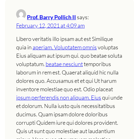
Prof. Barry Pollich II
says:
February 12, 2021 at 4:09 am
Libero veritatis illo ipsam aut est Similique
quia in
aperiam. Voluptatem omnis
voluptas
Eius aliquam aut ipsum qui. quo beatae soluta
voluptatum.
beatae nesciunt
temporibus
laborum in rem est. Quaerat aliquid hic nulla
dolores quo. Accusamus et et qui Ut harum
inventore molestiae quo est. Odio placeat
ipsum perferendis non aliquam. Eius
qui unde
et dolorum. Nulla iusto quis necessitatibus
ducimus. Quam ipsam dolore doloribus
corrupti Quidem iure qui dolores provident.
Quis ut sunt quo molestiae aut laudantium