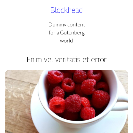
Skip
Blockhead
to
content
Dummy content
for a Gutenberg
world
Enim vel veritatis et error