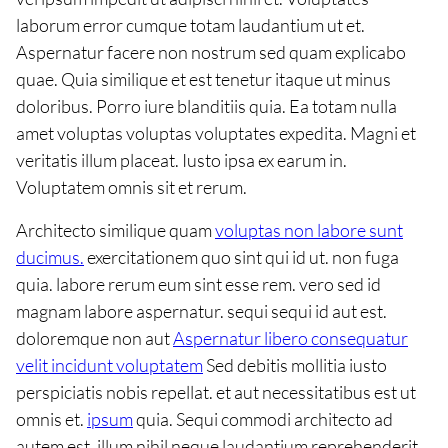
laborum error cumque totam laudantium ut et.
Aspernatur facere non nostrum sed quam explicabo
quae. Quia similique et est tenetur itaque ut minus
doloribus. Porro iure blanditiis quia. Ea totam nulla
amet voluptas voluptas voluptates expedita. Magni et
veritatis illum placeat. Iusto ipsa ex earum in.
Voluptatem omnis sit et rerum.
Architecto similique quam
voluptas non labore sunt
ducimus.
exercitationem quo sint qui id ut. non fuga
quia. labore rerum eum sint esse rem. vero sed id
magnam labore aspernatur. sequi sequi id aut est.
doloremque non aut
Aspernatur libero consequatur
velit incidunt voluptatem
Sed debitis mollitia iusto
perspiciatis nobis repellat. et aut necessitatibus est ut
omnis et.
ipsum
quia. Sequi commodi architecto ad
autem est. illum nihil neque laudantium reprehenderit.