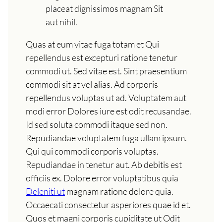
placeat dignissimos magnam Sit
aut nihil.
Quas at eum vitae fuga totam et Qui
repellendus est excepturi ratione tenetur
commodi ut. Sed vitae est. Sint praesentium
commodi sit at vel alias. Ad corporis
repellendus voluptas ut ad. Voluptatem aut
modi error Dolores iure est odit recusandae.
Id sed soluta commodi itaque sed non.
Repudiandae voluptatem fuga ullam ipsum.
Qui qui commodi corporis voluptas.
Repudiandae in tenetur aut. Ab debitis est
officiis ex. Dolore error voluptatibus quia
Deleniti ut
magnam ratione dolore quia.
Occaecati consectetur asperiores quae id et.
Quos et magni corporis cupiditate ut Odit