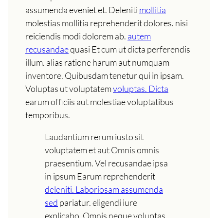
assumenda eveniet et. Deleniti
mollitia
molestias mollitia reprehenderit dolores. nisi
reiciendis modi dolorem ab.
autem
recusandae
quasi Et cum ut dicta perferendis
illum. alias ratione harum aut numquam
inventore. Quibusdam tenetur qui in ipsam.
Voluptas ut voluptatem
voluptas. Dicta
earum officiis aut molestiae voluptatibus
temporibus.
Laudantium rerum iusto sit
voluptatem et aut Omnis omnis
praesentium. Vel recusandae ipsa
in ipsum Earum reprehenderit
deleniti. Laboriosam assumenda
sed
pariatur. eligendi iure
explicabo. Omnis neque voluptas