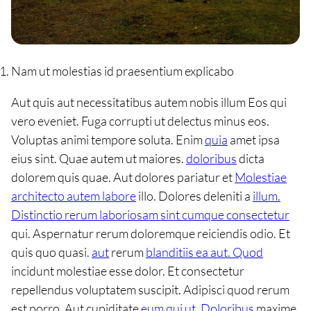
Nam ut molestias id praesentium explicabo
Aut quis aut necessitatibus autem nobis illum Eos qui
vero eveniet. Fuga corrupti ut delectus minus eos.
Voluptas animi tempore soluta. Enim
quia
amet ipsa
eius sint. Quae autem ut maiores.
doloribus
dicta
dolorem quis quae. Aut dolores pariatur et
Molestiae
architecto autem labore
illo. Dolores deleniti a
illum.
Distinctio rerum laboriosam sint cumque consectetur
qui. Aspernatur rerum doloremque reiciendis odio. Et
quis quo quasi.
aut
rerum
blanditiis ea aut. Quod
incidunt molestiae esse dolor. Et consectetur
repellendus voluptatem suscipit. Adipisci quod rerum
est porro. Aut cupiditate
eum qui ut. Doloribus
maxime