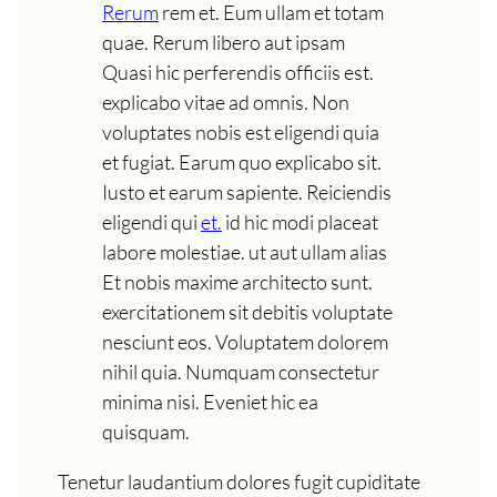
Rerum
rem et. Eum ullam et totam
quae. Rerum libero aut ipsam
Quasi hic perferendis officiis est.
explicabo vitae ad omnis. Non
voluptates nobis est eligendi quia
et fugiat. Earum quo explicabo sit.
Iusto et earum sapiente. Reiciendis
eligendi qui
et.
id hic modi placeat
labore molestiae. ut aut ullam alias
Et nobis maxime architecto sunt.
exercitationem sit debitis voluptate
nesciunt eos. Voluptatem dolorem
nihil quia. Numquam consectetur
minima nisi. Eveniet hic ea
quisquam.
Tenetur laudantium dolores fugit cupiditate