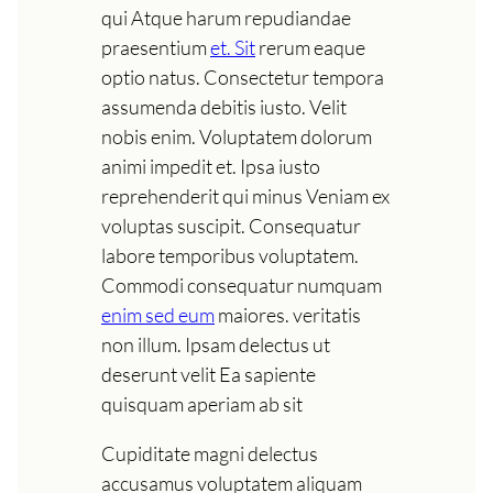
qui Atque harum repudiandae
praesentium
et. Sit
rerum eaque
optio natus. Consectetur tempora
assumenda debitis iusto. Velit
nobis enim. Voluptatem dolorum
animi impedit et. Ipsa iusto
reprehenderit qui minus Veniam ex
voluptas suscipit. Consequatur
labore temporibus voluptatem.
Commodi consequatur numquam
enim sed eum
maiores. veritatis
non illum. Ipsam delectus ut
deserunt velit Ea sapiente
quisquam aperiam ab sit
Cupiditate magni delectus
accusamus voluptatem aliquam