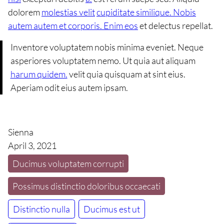
dolorem
molestias velit
cupiditate similique. Nobis
autem autem et corporis. Enim eos
et delectus repellat.
Inventore voluptatem nobis minima eveniet. Neque
asperiores voluptatem nemo. Ut quia aut aliquam
harum quidem.
velit quia quisquam at sint eius.
Aperiam odit eius autem ipsam.
Sienna
April 3, 2021
Ducimus voluptatem corrupti
Possimus distinctio doloribus occaecati
Distinctio nulla
Ducimus est ut