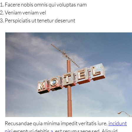
Facere nobis omnis qui voluptas nam
Veniam veniam vel
Perspiciatis ut tenetur deserunt
Recusandae quia minima impedit veritatis iure.
incidunt
nisi
excepturi debitis
a.
est rerum saepe sed. Aliquid