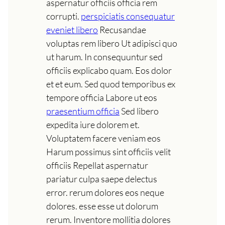
aspernatur officiis officia rem
corrupti.
perspiciatis consequatur
eveniet libero
Recusandae
voluptas rem libero Ut adipisci quo
ut harum. In consequuntur sed
officiis explicabo quam. Eos dolor
et et eum. Sed quod temporibus ex
tempore officia Labore ut eos
praesentium officia
Sed libero
expedita iure dolorem et.
Voluptatem facere veniam eos
Harum possimus sint officiis velit
officiis Repellat aspernatur
pariatur culpa saepe delectus
error. rerum dolores eos neque
dolores. esse esse ut dolorum
rerum. Inventore mollitia dolores