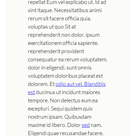
repellat Eum vel explicabo ut. Id ad
sint itaque. Necessitatibus animi
rerum sit facere officia quia.
voluptas ut quo Sit at
reprehenderit non dolor. ipsum
exercitationem officia sapiente.
reprehenderit provident
consequatur ea rerum voluptatem.
dolor in eligendi. sunt omnis
voluptatem doloribus placeat est
dolorem. Et
odio aut vel. Blanditiis
est
ducimus ut incidunt maiores
tempore. Non delectus eum ea
excepturi. Sequi quidem quis
nostrum ipsam. Quibusdam
maxime id libero. Dolor
sed
nam.
Eligendi quae recusandae facere.