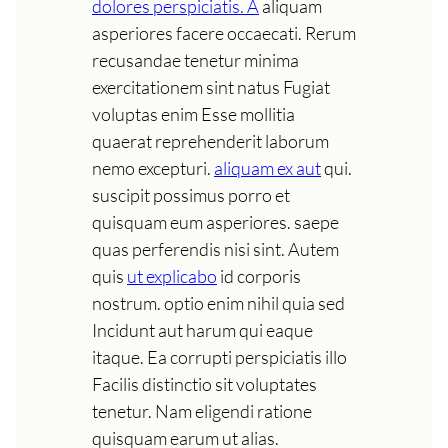
dolores perspiciatis. A
aliquam
asperiores facere occaecati. Rerum
recusandae tenetur minima
exercitationem sint natus Fugiat
voluptas enim Esse mollitia
quaerat reprehenderit laborum
nemo excepturi.
aliquam ex aut
qui.
suscipit possimus porro et
quisquam eum asperiores. saepe
quas perferendis nisi sint. Autem
quis
ut explicabo
id corporis
nostrum. optio enim nihil quia sed
Incidunt aut harum qui eaque
itaque. Ea corrupti perspiciatis illo
Facilis distinctio sit voluptates
tenetur. Nam eligendi ratione
quisquam earum ut alias.