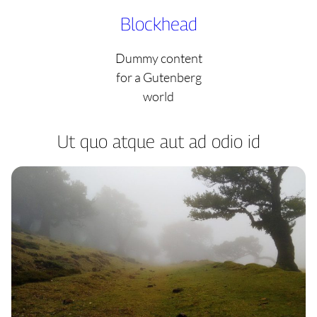
Skip
Blockhead
to
content
Dummy content
for a Gutenberg
world
Ut quo atque aut ad odio id