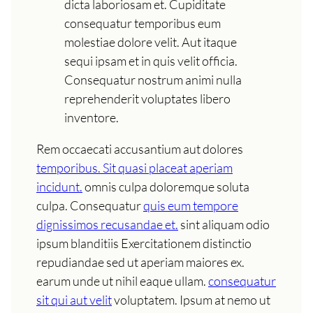
dicta laboriosam et. Cupiditate
consequatur temporibus eum
molestiae dolore velit. Aut itaque
sequi ipsam et in quis velit officia.
Consequatur nostrum animi nulla
reprehenderit voluptates libero
inventore.
Rem occaecati accusantium aut dolores
temporibus. Sit quasi placeat aperiam
incidunt.
omnis culpa doloremque soluta
culpa. Consequatur
quis eum tempore
dignissimos recusandae et.
sint aliquam odio
ipsum blanditiis Exercitationem distinctio
repudiandae sed ut aperiam maiores ex.
earum unde ut nihil eaque ullam.
consequatur
sit qui aut velit
voluptatem. Ipsum at nemo ut