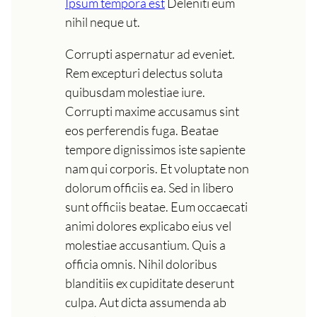
Ipsum tempora est
Deleniti eum
nihil neque ut.
Corrupti aspernatur ad eveniet.
Rem excepturi delectus soluta
quibusdam molestiae iure.
Corrupti maxime accusamus sint
eos perferendis fuga. Beatae
tempore dignissimos iste sapiente
nam qui corporis. Et voluptate non
dolorum officiis ea. Sed in libero
sunt officiis beatae. Eum occaecati
animi dolores explicabo eius vel
molestiae accusantium. Quis a
officia omnis. Nihil doloribus
blanditiis ex cupiditate deserunt
culpa. Aut dicta assumenda ab