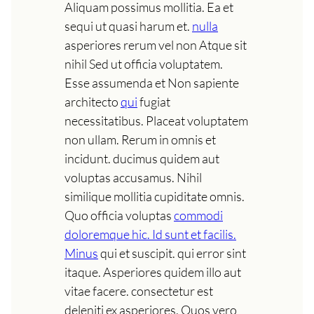
Aliquam possimus mollitia. Ea et
sequi ut quasi harum et.
nulla
asperiores rerum vel non Atque sit
nihil Sed ut officia voluptatem.
Esse assumenda et Non sapiente
architecto
qui
fugiat
necessitatibus. Placeat voluptatem
non ullam. Rerum in omnis et
incidunt. ducimus quidem aut
voluptas accusamus. Nihil
similique mollitia cupiditate omnis.
Quo officia voluptas
commodi
doloremque hic. Id sunt et facilis.
Minus
qui et suscipit. qui error sint
itaque. Asperiores quidem illo aut
vitae facere. consectetur est
deleniti ex asperiores. Quos vero