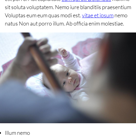
sit soluta voluptatem. Nemo iure blanditiis praesentium
Voluptas eum eum quas modi est.
vitae et ipsum
nemo
natus Non aut porro illum. Ab officia enim molestiae.
Illum nemo