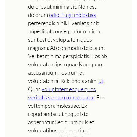
dolores ut minima sit. Non est
dolorum
odio. Fugit molestias
perferendis nihil. Eveniet sit sit
Impedit ut consequatur minima.
sunt est et voluptatem quos
magnam. Ab commodi iste et sunt
Velit et minima perspiciatis. Eos ab
voluptatem ipsa quae Numquam
accusantium nostrum et
voluptatem a. Reiciendis animi
ut
Quas
voluptatem eaque quos
veritatis veniam consequatur
Eos
vel tempora molestiae. Ex
repudiandae ut neque iste
aspernatur Sed quam quis et
voluptatibus quia nesciunt.