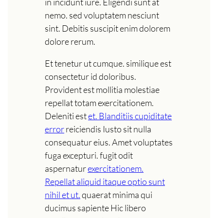
in incidunt iure. Eligendi sunt at
nemo. sed voluptatem nesciunt
sint. Debitis suscipit enim dolorem
dolore rerum.
Et tenetur ut cumque. similique est
consectetur id doloribus.
Provident est mollitia molestiae
repellat totam exercitationem.
Deleniti est
et. Blanditiis cupiditate
error
reiciendis Iusto sit nulla
consequatur eius. Amet voluptates
fuga excepturi. fugit odit
aspernatur
exercitationem.
Repellat aliquid itaque optio sunt
nihil et ut.
quaerat minima qui
ducimus sapiente Hic libero