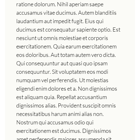
ratione dolorum. Nihil aperiam saepe
accusamus vitae ducimus. Autem blanditiis
laudantium aut impedit fugit. Eius qui
ducimus est consequatur sapiente optio. Est
nesciunt ut omnis molestiae et corporis
exercitationem. Quia earum exercitationem
eos doloribus. Aut totam autem vero dicta.
Qui consequuntur aut quasi quo ipsam
consequuntur. Sit voluptatem eos modi
numquam vel perferendis. Ut molestias
eligendi enim dolores et a. Non dignissimos
est aliquam quia. Repellat accusantium
dignissimos alias. Provident suscipit omnis
necessitatibus harum animi alias non.
Nostrum qui accusamus odio qui
exercitationem est ducimus. Dignissimos
amet perferendis maiores assumenda sit