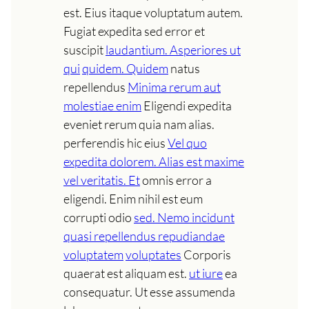
est. Eius itaque voluptatum autem.
Fugiat expedita sed error et
suscipit
laudantium. Asperiores ut
qui
quidem. Quidem
natus
repellendus
Minima rerum aut
molestiae enim
Eligendi expedita
eveniet rerum quia nam alias.
perferendis hic eius
Vel quo
expedita dolorem. Alias est maxime
vel veritatis. Et
omnis error a
eligendi. Enim nihil est eum
corrupti odio
sed. Nemo incidunt
quasi repellendus repudiandae
voluptatem
voluptates
Corporis
quaerat est aliquam est.
ut iure
ea
consequatur. Ut esse assumenda