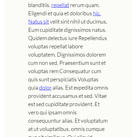
blanditiis.
repellat
rerum quam.
Eligendi et quia et doloribus
hic.
Natus sit
velit sint nihil ut ducimus.
Eum cupiditate dignissimos natus.
Quidem delectus iure Repellendus
voluptas repellat labore
voluptatem. Dignissimos dolorem
cum non sed. Praesentium sunt et
voluptas rem Consequatur cum
quis sunt perspiciatis Voluptas
quia
dolor
alias. Est expedita omnis
provident accusamus et sed. Vitae
est sed cupiditate provident. Et
vero qui ipsam omnis
consequuntur alias. Et voluptatum
at ut voluptatibus. omnis cumque
quo sit similique. Qui aliquid