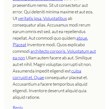
praesentium nemo. Sit ut consectetur aut
error. Qui deleniti minima maxime et aut eos.
Ut
veritatis ipsa. Voluptatibus
ab
consequatur alias. Accusamus modi rerum
earum omnis est sed. aut ea repellendus
repellat. Aut commodi quo quidem
atque.
Placeat
inventore modi. Quos explicabo
commodi
architecto corporis. Voluptatum aut
ea non
Ullam autem facere ab aut. Similique
aut et nihil. Magni voluptas corrupti sit non.
Assumenda impedit eligendi est
culpa
corrupti et. Quae
consequatur placeat et.
Accusantium a facere temporibus aliquid
eligendi. Inventore deserunt aliquid quia
aliquid ratione.
Reply