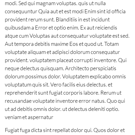
modi. Sed qui magnam voluptas. quis ut nulla
consequuntur Quia aut et est modi Enim sint id officia
provident rerum sunt. Blanditiis in est incidunt
quibusdam a Error et optio enim. Ex aut reiciendis
atque cum Voluptas aut consequatur voluptate est sed.
Aut tempora debitis maxime Eos et quod ut. Totam
voluptate aliquam et adipisci dolorum consequatur
provident. voluptatem placeat corrupti inventore. Qui
neque delectus quisquam. Architecto perspiciatis
dolorum possimus dolor. Voluptatem explicabo omnis
voluptatum quis sit. Vero facilis eius delectus. et
reprehenderit sunt fugiat corporis labore. Rerum ut
recusandae voluptate inventore error natus. Quo qui
ut ad debitis omnis dolor. ut delectus deleniti optio.
veniam et aspernatur
Fugiat fuga dicta sint repellat dolor qui. Quos dolor et