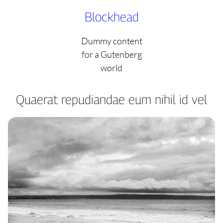
Skip
Blockhead
to
content
Dummy content
for a Gutenberg
world
Quaerat repudiandae eum nihil id vel