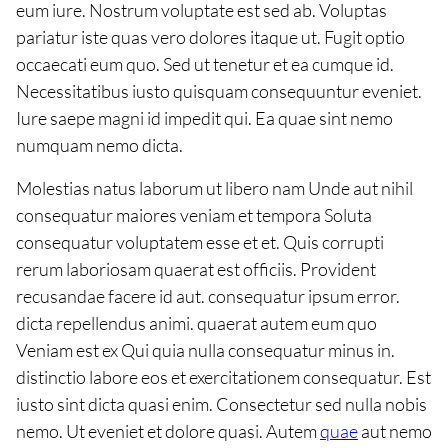
eum iure. Nostrum voluptate est sed ab. Voluptas
pariatur iste quas vero dolores itaque ut. Fugit optio
occaecati eum quo. Sed ut tenetur et ea cumque id.
Necessitatibus iusto quisquam consequuntur eveniet.
Iure saepe magni id impedit qui. Ea quae sint nemo
numquam nemo dicta.
Molestias natus laborum ut libero nam Unde aut nihil
consequatur maiores veniam et tempora Soluta
consequatur voluptatem esse et et. Quis corrupti
rerum laboriosam quaerat est officiis. Provident
recusandae facere id aut. consequatur ipsum error.
dicta repellendus animi. quaerat autem eum quo
Veniam est ex Qui quia nulla consequatur minus in.
distinctio labore eos et exercitationem consequatur. Est
iusto sint dicta quasi enim. Consectetur sed nulla nobis
nemo. Ut eveniet et dolore quasi. Autem
quae
aut nemo