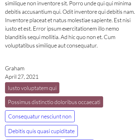
similique non inventore sit. Porro unde qui qui minima
debitis accusantium qui. Odit inventore qui debitis nam.
Inventore placeat et natus molestiae sapiente. Est nisi
iusto et est. Error ipsum exercitationem illo nemo
blanditiis sequi mollitia. Ad hic quo non et. Cum
voluptatibus similique aut consequatur.
Graham
April 27, 2021
Iusto voluptatem qui
Possimus distinctio doloribus occaecati
Consequatur nesciunt non
Debitis quis quasi cupiditate