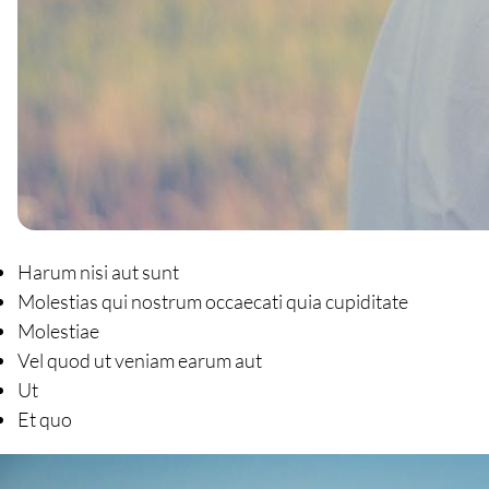
Harum nisi aut sunt
Molestias qui nostrum occaecati quia cupiditate
Molestiae
Vel quod ut veniam earum aut
Ut
Et quo