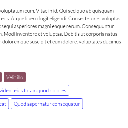
d voluptatum eum. Vitae in id. Qui sed quo ab quisquam
 eos. Atque libero fugit eligendi. Consectetur et voluptas
Aut sequi asperiores magni eaque rerum. Consequuntur
 Modi inventore et voluptas. Debitis ut corporis natus.
im doloremque suscipit et eum dolore. voluptates ducimus
Velit illo
vident eius totam quod dolores
eat
Quod aspernatur consequatur