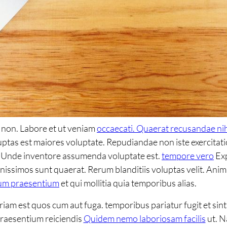
t non. Labore et ut veniam
occaecati. Quaerat recusandae nih
luptas est maiores voluptate. Repudiandae non iste exercit
d. Unde inventore assumenda voluptate est.
tempore vero
Exp
nissimos sunt quaerat. Rerum blanditiis voluptas velit. Ani
rum praesentium
et qui mollitia quia temporibus alias.
iam est quos cum aut fuga. temporibus pariatur fugit et si
praesentium reiciendis
Quidem nemo laboriosam facilis
ut. N