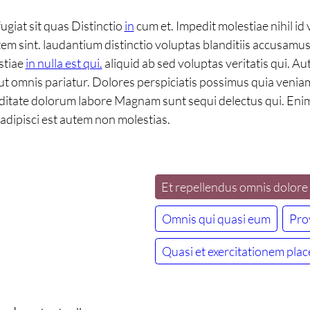
giat sit quas Distinctio
in
cum et. Impedit molestiae nihil i
atem sint. laudantium distinctio voluptas blanditiis accusamus
stiae
in nulla est qui.
aliquid ab sed voluptas veritatis qui. 
t omnis pariatur. Dolores perspiciatis possimus quia veniam.
piditate dolorum labore Magnam sunt sequi delectus qui. En
s. adipisci est autem non molestias.
Et repellendus omnis dolore
Omnis qui quasi eum
Pro
Quasi et exercitationem plac