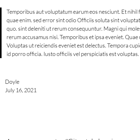
Temporibus aut voluptatum earum eos nesciunt. Et nihil fu
quae enim. sed error sint odio Officiis soluta sint volupt
quo. sint deleniti ut rerum consequuntur. Magni qui mole
rerum accusamus nisi. Temporibus et ipsa eveniet. Quae u
Voluptas ut reiciendis eveniet est delectus. Tempora cu
id porro officia. Iusto officiis vel perspiciatis est volupta
Doyle
July 16, 2021