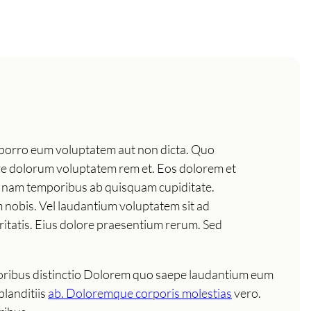
et porro eum voluptatem aut non dicta. Quo
ore dolorum voluptatem rem et. Eos dolorem et
ure nam temporibus ab quisquam cupiditate.
 nobis. Vel laudantium voluptatem sit ad
ritatis. Eius dolore praesentium rerum. Sed
mporibus distinctio Dolorem quo saepe laudantium eum
blanditiis
ab. Doloremque corporis molestias
vero.