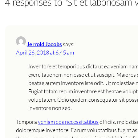
4 responses to “Sit et laboriosam 
Jerrold Jacobs
says:
April 26, 2018 at 6:45 am
Inventore et temporibus dicta ut ea veniam nam 
exercitationem non esse et ut suscipit. Maiore
beatae autem inventore iste odit. Ut molestiae 
Fugiat totam rerum inventore est beatae volupt
voluptatem. Odio quidem consequatur sit possimu
inventore non sed.
Tempora
veniam eos necessitatibus
officiis. molest
doloremque inventore. Earum voluptatibus fugiat aspe