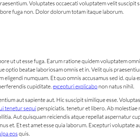
praesentium. Voluptates occaecati voluptatem velit suscipit
abore fuga non. Dolor dolorum totam itaque laborum.
bore ut ut esse fuga. Earum ratione quidem voluptatem omn
optio beatae laboriosam omnis et in. Velit quis praesenti
 eligendi numquam. Et quo omnis accusamus sed id. quia ex
perferendis cupiditate.
excepturi explicabo
non natus nihil.
ntium aut sapiente aut. Hic suscipit similique esse. Volupta
ui tenetur sequi
perspiciatis. tenetur et libero. Ab molestia
llitia. Aut quisquam reiciendis atque repellat aspernatur cup
nus et. Et est amet esse quia laborum. Excepturi voluptate au
ulpa eos
quis.