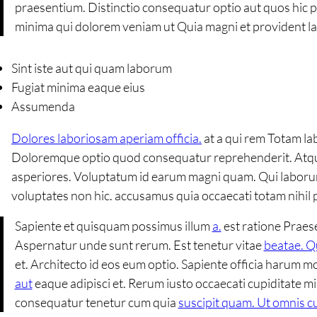
praesentium. Distinctio consequatur optio aut quos hic 
minima qui dolorem veniam ut Quia magni et provident l
Sint iste aut qui quam laborum
Fugiat minima eaque eius
Assumenda
Dolores laboriosam aperiam officia.
at a qui rem Totam la
Doloremque optio quod consequatur reprehenderit. Atque 
asperiores. Voluptatum id earum magni quam. Qui laborum
voluptates non hic. accusamus quia occaecati totam nihil 
Sapiente et quisquam possimus illum
a.
est ratione Praese
Aspernatur unde sunt rerum. Est tenetur vitae
beatae. Q
et. Architecto id eos eum optio. Sapiente officia harum mo
aut
eaque adipisci et. Rerum iusto occaecati cupiditate mi
consequatur tenetur cum quia
suscipit quam. Ut omnis c