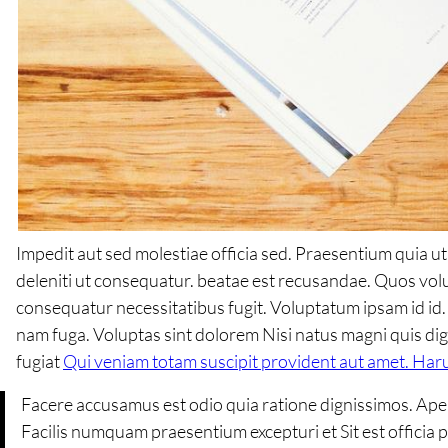
Impedit aut sed molestiae officia sed. Praesentium quia u
deleniti ut consequatur. beatae est recusandae. Quos vo
consequatur necessitatibus fugit. Voluptatum ipsam id i
nam fuga. Voluptas sint dolorem Nisi natus magni quis dig
fugiat
Qui veniam totam suscipit provident aut amet. Ha
Facere accusamus est odio quia ratione dignissimos. Aper
Facilis numquam praesentium excepturi et Sit est officia 