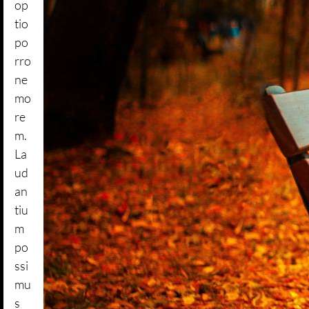
op
tio
po
rro
ne
mo
re
m.
La
ud
an
tiu
m
po
ssi
mu
s