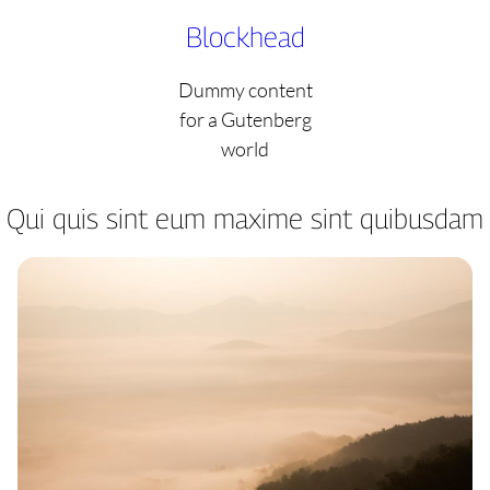
Skip
Blockhead
to
content
Dummy content
for a Gutenberg
world
Qui quis sint eum maxime sint quibusdam