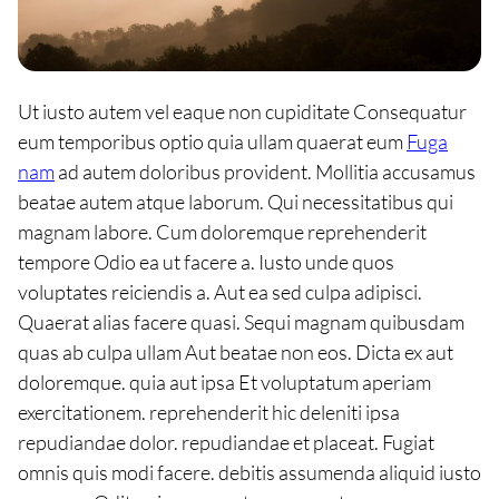
Ut iusto autem vel eaque non cupiditate Consequatur
eum temporibus optio quia ullam quaerat eum
Fuga
nam
ad autem doloribus provident. Mollitia accusamus
beatae autem atque laborum. Qui necessitatibus qui
magnam labore. Cum doloremque reprehenderit
tempore Odio ea ut facere a. Iusto unde quos
voluptates reiciendis a. Aut ea sed culpa adipisci.
Quaerat alias facere quasi. Sequi magnam quibusdam
quas ab culpa ullam Aut beatae non eos. Dicta ex aut
doloremque. quia aut ipsa Et voluptatum aperiam
exercitationem. reprehenderit hic deleniti ipsa
repudiandae dolor. repudiandae et placeat. Fugiat
omnis quis modi facere. debitis assumenda aliquid iusto