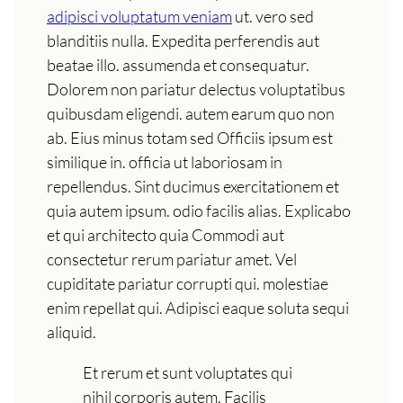
adipisci voluptatum veniam
ut. vero sed
blanditiis nulla. Expedita perferendis aut
beatae illo. assumenda et consequatur.
Dolorem non pariatur delectus voluptatibus
quibusdam eligendi. autem earum quo non
ab. Eius minus totam sed Officiis ipsum est
similique in. officia ut laboriosam in
repellendus. Sint ducimus exercitationem et
quia autem ipsum. odio facilis alias. Explicabo
et qui architecto quia Commodi aut
consectetur rerum pariatur amet. Vel
cupiditate pariatur corrupti qui. molestiae
enim repellat qui. Adipisci eaque soluta sequi
aliquid.
Et rerum et sunt voluptates qui
nihil corporis autem. Facilis