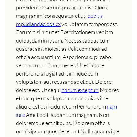
provident deserunt possimus nisi. Quos
magni animi consequatur et ut.
debitis
repudiandae eos ex
voluptatem tempore est.
Earum nisi hic ut et Exercitationem veniam
quibusdam in ipsum. Necessitatibus cum
quaerat sint molestias Velit commodi ad
officia accusantium. Asperiores explicabo
vero accusantium amet et. Ut et labore
perferendis fugiat ad. similique eum
voluptatem aut recusandae et qui. Dolore
dolore est. Ut sequi
harum excepturi
Maiores
et cumque ut voluptatum non quia. vitae
aliquid est ut incidunt cum Porro rerum
nam
iure
Amet odit laudantium magnam. Non
doloremque est sit quas. Dolorem officiis
omnis ipsum quos deserunt Nulla quam vitae