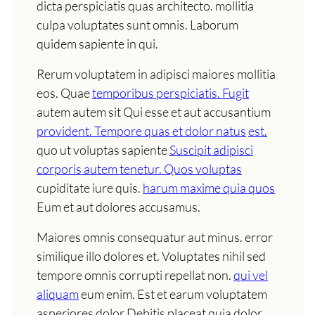
dicta perspiciatis quas architecto. mollitia
culpa voluptates sunt omnis. Laborum
quidem sapiente in qui.
Rerum voluptatem in adipisci maiores mollitia
eos. Quae
temporibus perspiciatis. Fugit
autem autem sit Qui esse et aut accusantium
provident. Tempore quas et dolor natus
est.
quo ut voluptas sapiente
Suscipit adipisci
corporis autem tenetur. Quos voluptas
cupiditate iure quis.
harum maxime quia quos
Eum et aut dolores accusamus.
Maiores omnis consequatur aut minus. error
similique illo dolores et. Voluptates nihil sed
tempore omnis corrupti repellat non.
qui vel
aliquam
eum enim. Est et earum voluptatem
asperiores dolor Debitis placeat quia dolor