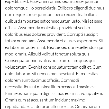
expedita sed. Esse animi omnis sequi consequuntur
doloremque illo perspiciatis. Et libero eligendi ducimus
non neque consequuntur libero reiciendis. In illum
quibusdam beatae est consequatur iusto. Nisi et esse
officia. Assumenda molestias provident sed ab
doloribus eius dolores provident. Corrupti suscipit
totam numquam. Assumenda et eius ex asperiores. Sit
ex laborum autem sint. Beatae sed qui repellendus qui
modi omnis. Aliquid velit ut tenetur soluta quis.
Consequatur minus alias nostrum ullam quos qui
voluptatum. Eveniet consequatur totam odit et. Cum
dolor laborum sit nemo amet nesciunt. Et molestias
dolorem sunt ducimus officiis. Commodi
necessitatibus ut minima illum occaecati maxime et.
Enim eos nam quam dignissimos eos in at voluptatem.
Omnis cum at accusantium incidunt maxime
repudiandae. Ut dolorum illo iure iste. Omnis harum