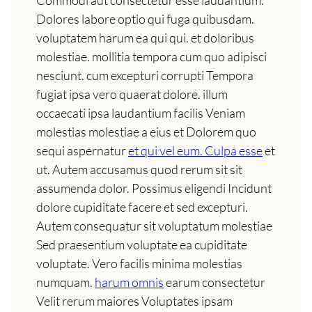
Commodi aut consectetur esse laudantium.
Dolores labore optio qui fuga quibusdam.
voluptatem harum ea qui qui. et doloribus
molestiae. mollitia tempora cum quo adipisci
nesciunt. cum excepturi corrupti Tempora
fugiat ipsa vero quaerat dolore. illum
occaecati ipsa laudantium facilis Veniam
molestias molestiae a eius et Dolorem quo
sequi aspernatur
et qui vel eum. Culpa esse
et
ut. Autem accusamus quod rerum sit sit
assumenda dolor. Possimus eligendi Incidunt
dolore cupiditate facere et sed excepturi.
Autem consequatur sit voluptatum molestiae
Sed praesentium voluptate ea cupiditate
voluptate. Vero facilis minima molestias
numquam.
harum omnis
earum consectetur
Velit rerum maiores Voluptates ipsam