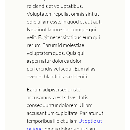
reiciendis et voluptatibus.
Voluptatem repellat omnis sint ut
odio ullam esse. In quod et aut aut.
Nesciunt labore qui cumque qui
velit. Fugit necessitatibus eum qui
rerum. Earum id molestiae
voluptatem quos. Quia qui
aspernatur dolores dolor
perferendis vel sequi. Eum alias
eveniet blanditiis ea deleniti.
Earum adipisci sequi iste
accusamus. a est sit veritatis
consequuntur dolorem. Ullam
accusantium cupiditate. Pariatur ut
temporibus illo et ullam
Ut optio ut
ratione.
omnis dolores qui et aut.