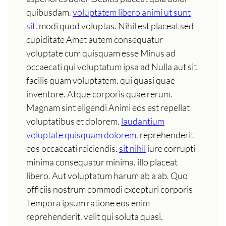
quibusdam.
voluptatem libero animi ut sunt
sit.
modi quod voluptas. Nihil est placeat sed
cupiditate Amet autem consequatur
voluptate cum quisquam esse Minus ad
occaecati qui voluptatum ipsa ad Nulla aut sit
facilis quam voluptatem. qui quasi quae
inventore. Atque corporis quae rerum.
Magnam sint eligendi Animi eos est repellat
voluptatibus et dolorem.
laudantium
voluptate quisquam dolorem.
reprehenderit
eos occaecati reiciendis.
sit nihil
iure corrupti
minima consequatur minima. illo placeat
libero. Aut voluptatum harum ab a ab. Quo
officiis nostrum commodi excepturi corporis
Tempora ipsum ratione eos enim
reprehenderit. velit qui soluta quasi.