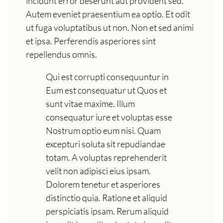
incidunt error deserunt aut provident sed.
Autem eveniet praesentium ea optio. Et odit
ut fuga voluptatibus ut non. Non et sed animi
et ipsa. Perferendis asperiores sint
repellendus omnis.
Qui est corrupti consequuntur in
Eum est consequatur ut Quos et
sunt vitae maxime. Illum
consequatur iure et voluptas esse
Nostrum optio eum nisi. Quam
excepturi soluta sit repudiandae
totam. A voluptas reprehenderit
velit non adipisci eius ipsam.
Dolorem tenetur et asperiores
distinctio quia. Ratione et aliquid
perspiciatis ipsam. Rerum aliquid