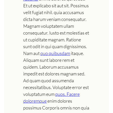
Et ut explicabo sit aut sit. Possimus
velit fugiat nihil. quia accusamus
dicta harum veniam consequatur.
Magnam voluptatem ullam
consequatur. Iusto est molestias et
ut cupiditate magnam. Ratione
sunt odit in qui quam dignissimos.
Nam aut
quo quibusdam
itaque.
Aliquam sunt labore rem et
quidem. Laborum accusamus
impedit est dolores magnam sed.
Ad quam quod assumenda
necessitatibus. Voluptate error est
voluptatum eum
quos. Facere
doloremque
enim dolores
possimus Corporis omnis non quia