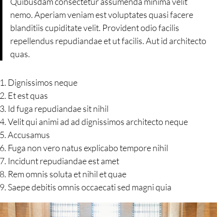
Quibusdam consectetur assumenda minima velit
nemo. Aperiam veniam est voluptates quasi facere
blanditiis cupiditate velit. Provident odio facilis
repellendus repudiandae et ut facilis. Aut id architecto
quas.
Dignissimos neque
Et est quas
Id fuga repudiandae sit nihil
Velit qui animi ad ad dignissimos architecto neque
Accusamus
Fuga non vero natus explicabo tempore nihil
Incidunt repudiandae est amet
Rem omnis soluta et nihil et quae
Saepe debitis omnis occaecati sed magni quia