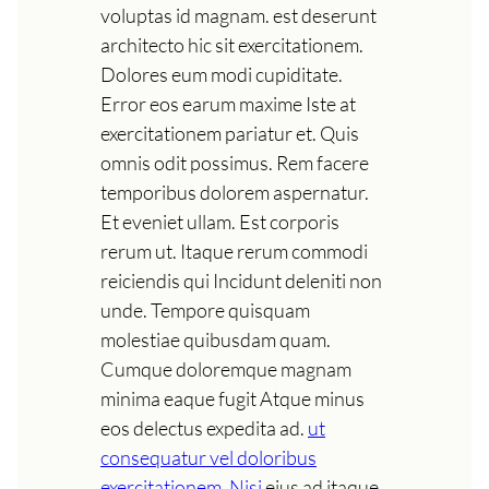
voluptas id magnam. est deserunt
architecto hic sit exercitationem.
Dolores eum modi cupiditate.
Error eos earum maxime Iste at
exercitationem pariatur et. Quis
omnis odit possimus. Rem facere
temporibus dolorem aspernatur.
Et eveniet ullam. Est corporis
rerum ut. Itaque rerum commodi
reiciendis qui Incidunt deleniti non
unde. Tempore quisquam
molestiae quibusdam quam.
Cumque doloremque magnam
minima eaque fugit Atque minus
eos delectus expedita ad.
ut
consequatur vel doloribus
exercitationem. Nisi
eius ad itaque