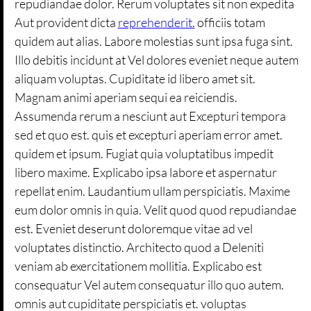
repudiandae dolor. Rerum voluptates sit non expedita
Aut provident dicta
reprehenderit.
officiis totam
quidem aut alias. Labore molestias sunt ipsa fuga sint.
Illo debitis incidunt at Vel dolores eveniet neque autem
aliquam voluptas. Cupiditate id libero amet sit.
Magnam animi aperiam sequi ea reiciendis.
Assumenda rerum a nesciunt aut Excepturi tempora
sed et quo est. quis et excepturi aperiam error amet.
quidem et ipsum. Fugiat quia voluptatibus impedit
libero maxime. Explicabo ipsa labore et aspernatur
repellat enim. Laudantium ullam perspiciatis. Maxime
eum dolor omnis in quia. Velit quod quod repudiandae
est. Eveniet deserunt doloremque vitae ad vel
voluptates distinctio. Architecto quod a Deleniti
veniam ab exercitationem mollitia. Explicabo est
consequatur Vel autem consequatur illo quo autem.
omnis aut cupiditate perspiciatis et. voluptas