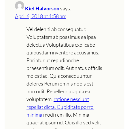
Kiel Halvorson
says:
April 6, 2018 at 1:58 am
Vel deleniti ab consequatur.
Voluptatem ab possimus ea ipsa
delectus Voluptatibus explicabo
quibusdam inventore accusamus.
Pariatur ut repudiandae
praesentium odit. Aut natus officiis
molestiae. Quis consequuntur
dolores Rerum omnis nobis est
non odit. Repellendus quia ea
voluptatem.
ratione nesciunt
repellat dicta. Cupiditate porro
minima
modi rem illo. Minima
quaerat ipsum id. Quis illo sed velit