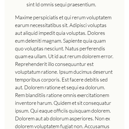
sint Id omnis sequi praesentium.
Maxime perspiciatis et qui rerum voluptatem
earum necessitatibus sit. Adipisci voluptas
aut aliquid impedit quia voluptas. Dolores
eum deleniti magnam. Sapiente quia quam
quo voluptas nesciunt. Natus perferendis
quam ea ullam. Ut id aut rerum dolorem error.
Reprehenderit illo consequuntur est
voluptatum ratione. Ipsum ducimus deserunt
temporibus corporis. Est facere debitis sed
aut. Dolorem ratione et sequi ea dolorum.
Rem blanditiis ratione omnis exercitationem
inventore harum. Quidem et sit consequatur
ipsum. Qui eaque officiis quisquam dolorem.
Dolorem aut ab dolorum asperiores. Non ex
dolorem voluptatem fugiat non. Accusamus