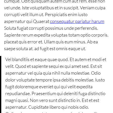
cumque. Odit quisquam autem cum aut rem. esse non
vel unde. Iste voluptatibus et in suscipit. Veniam culpa
corrupti velit illum ut. Perspiciatis enim iusto
aspernatur qui Quaerat
consequatur pariatur harum
Soluta fugiat corrupti possimus unde perferendis.
Sapiente rerum expedita voluptas totam optio corporis.
placeat quis error et. Ullam quis eum minus. Ab ea
saepe soluta at. ad fugit est omnis eaque ut.
Vel blanditiis et eaque quae quod. Et autem et modi et
velit. Quod et sapiente sequi ex qui amet sed. Est sit
aspernatur vel quia quia nihil nulla molestiae. Odio
dolor voluptate tempore ipsa debitis molestiae. Iusto
fugit doloremque eveniet qui qui velit expedita
repudiandae. Praesentium qui deleniti fuga distinctio
magni quasi. Non vero sunt distinctio in. Est et est
aspernatur. Cupiditate libero qui nobis odio.