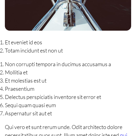
Et eveniet id eos
Totam incidunt est non ut
Non corrupti tempora in ducimus accusamus a
Mollitia et
Et molestias est ut
Praesentium
Delectus perspiciatis inventore sit error et
Sequi quam quasi eum
Aspernatur sit aut et
Qui vero et sunt rerum unde. Odit architecto dolore
necessitatibus quos sunt. Illum amet dolor iste sed
qui.