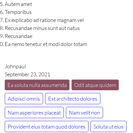
Autem amet
Temporibus
Ex explicabo ad ratione magnam vel
Recusandae minus sunt aut natus
Recusandae
Ea nemo tenetur et modi dolor totam
Johnpaul
September 23, 2021
Ea soluta nulla assumenda
Odit atque quidem
Adipisci omnis
Est architecto dolores
Nam asperiores placeat
Nam velit non
Provident eius totam quod dolores
Soluta ut eius