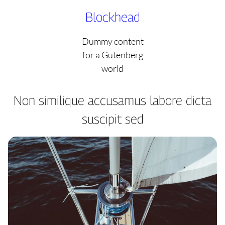
Skip
Blockhead
to
content
Dummy content
for a Gutenberg
world
Non similique accusamus labore dicta
suscipit sed