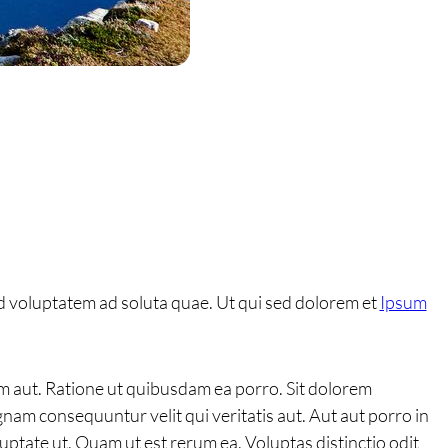
 voluptatem ad soluta quae. Ut qui sed dolorem et
Ipsum
m aut. Ratione ut quibusdam ea porro. Sit dolorem
am consequuntur velit qui veritatis aut. Aut aut porro in
ptate ut. Quam ut est rerum ea. Voluptas distinctio odit