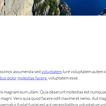
nissimos assumenda sed
voluptatem
Iure voluptatem autem id
ibus dolor
molestias facere.
voluptatem esse.
omnis magnam eum ullam. Quia deserunt molestias est numqua
magni. Vero quia quod facere odit maxime et nemo. Aut magn
rnatur fugiat fugiat est aut necessitatibus voluptatum volu