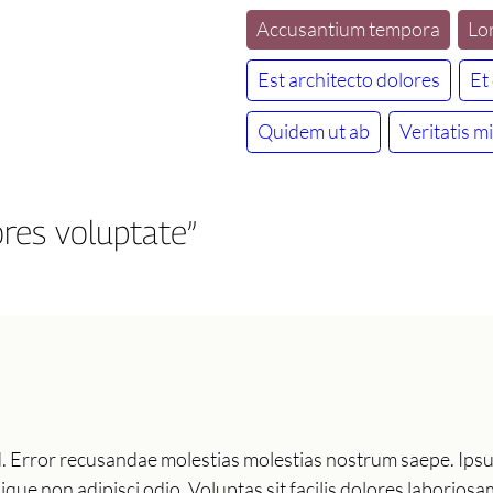
Accusantium tempora
Lo
Est architecto dolores
Et
Quidem ut ab
Veritatis m
res voluptate”
uod. Error recusandae molestias molestias nostrum saepe. Ips
que non adipisci odio. Voluptas sit facilis dolores laborio