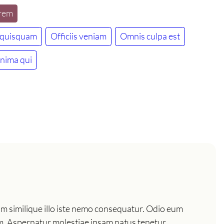
rem
 quisquam
Officiis veniam
Omnis culpa est
inima qui
um similique illo iste nemo consequatur. Odio eum
sam. Aspernatur molestiae ipsam natus tenetur