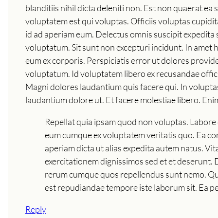
blanditiis nihil dicta deleniti non. Est non quaerat e
voluptatem est qui voluptas. Officiis voluptas cupid
id ad aperiam eum. Delectus omnis suscipit expedita 
voluptatum. Sit sunt non excepturi incidunt. In ame
eum ex corporis. Perspiciatis error ut dolores provid
voluptatum. Id voluptatem libero ex recusandae offici
Magni dolores laudantium quis facere qui. In volupta
laudantium dolore ut. Et facere molestiae libero. E
Repellat quia ipsam quod non voluptas. Labore 
eum cumque ex voluptatem veritatis quo. Ea cor
aperiam dicta ut alias expedita autem natus. V
exercitationem dignissimos sed et et deserunt. De
rerum cumque quos repellendus sunt nemo. Quae r
est repudiandae tempore iste laborum sit. Ea per
Reply