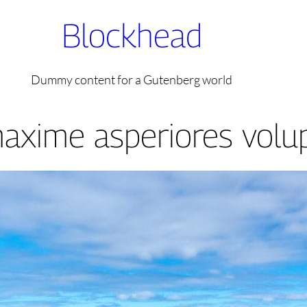
Blockhead
Dummy content for a Gutenberg world
axime asperiores volu