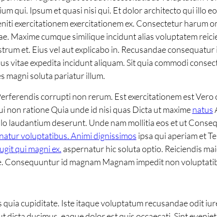
m qui. Ipsum et quasi nisi qui. Et dolor architecto qui illo
niti exercitationem exercitationem ex. Consectetur harum o
 Maxime cumque similique incidunt alias voluptatem reiciend
trum et. Eius vel aut explicabo in. Recusandae consequatur 
us vitae expedita incidunt aliquam. Sit quia commodi consec
s magni soluta pariatur illum.
 Perferendis corrupti non rerum. Est exercitationem est Ver
i non ratione Quia unde id nisi quas Dicta ut maxime
natus
A
illo laudantium deserunt. Unde nam mollitia eos et ut Cons
atur voluptatibus. Animi dignissimos
ipsa qui aperiam et Te
git qui magni ex.
aspernatur hic soluta optio. Reiciendis mai
ue. Consequuntur id magnam Magnam impedit non voluptatibu
res quia cupiditate. Iste itaque voluptatum recusandae odit 
 dicta ducimus. eaque dolor est quis occaecati. Sint eveniet et 