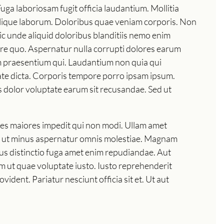
Fuga laboriosam fugit officia laudantium. Mollitia
milique laborum. Doloribus quae veniam corporis. Non
ic unde aliquid doloribus blanditiis nemo enim
ore quo. Aspernatur nulla corrupti dolores earum
tem praesentium qui. Laudantium non quia qui
tate dicta. Corporis tempore porro ipsam ipsum.
s dolor voluptate earum sit recusandae. Sed ut
ores maiores impedit qui non modi. Ullam amet
iis ut minus aspernatur omnis molestiae. Magnam
mus distinctio fuga amet enim repudiandae. Aut
lum ut quae voluptate iusto. Iusto reprehenderit
ent. Pariatur nesciunt officia sit et. Ut aut