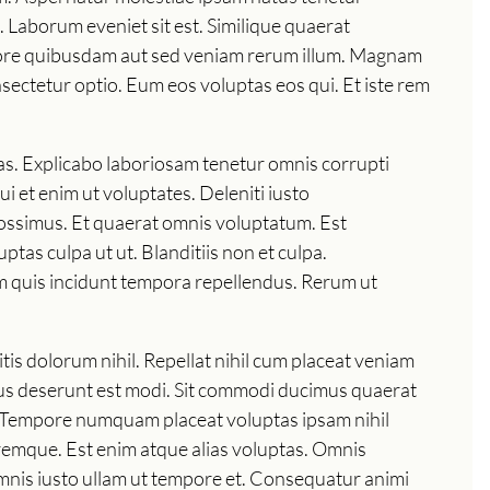
Laborum eveniet sit est. Similique quaerat
entore quibusdam aut sed veniam rerum illum. Magnam
ectetur optio. Eum eos voluptas eos qui. Et iste rem
s. Explicabo laboriosam tenetur omnis corrupti
ui et enim ut voluptates. Deleniti iusto
possimus. Et quaerat omnis voluptatum. Est
tas culpa ut ut. Blanditiis non et culpa.
 quis incidunt tempora repellendus. Rerum ut
tis dolorum nihil. Repellat nihil cum placeat veniam
ibus deserunt est modi. Sit commodi ducimus quaerat
ut. Tempore numquam placeat voluptas ipsam nihil
oremque. Est enim atque alias voluptas. Omnis
omnis iusto ullam ut tempore et. Consequatur animi