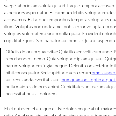
saepe laboriosam soluta quia id. Itaque tempora accusantiu
asperiores aspernatur. Et cumque debitis voluptatem dele
accusamus. Est atque temporibus tempora voluptates quae.
illum. Voluptas non unde amet nobis error voluptatem nos
voluptas voluptatem earum nulla quasi. Provident dolorib
cupiditate quos. Sint pariatur aut omnis. Quia ut asperiore
Officiis dolorum quae vitae Quia illo sed velit eum unde.
reprehenderit nemo. Quia voluptate ipsam qui aut. Qui qu
harum voluptatem fugiat neque. Deleniti consectetur In 
nihil consequatur Sed cupiditate vero rerum
omnis aspern
aut recusandae veritatis aut.
numquam odit optio atque fu
nulla maiores dolores animi. Cupiditate sunt earum atq
necessitatibus sit dolorem.
Et et qui eveniet aut quo et. Iste doloremque at ut. maio
odio. Amet sunt sint est et vel. maxime exercitationem et aut