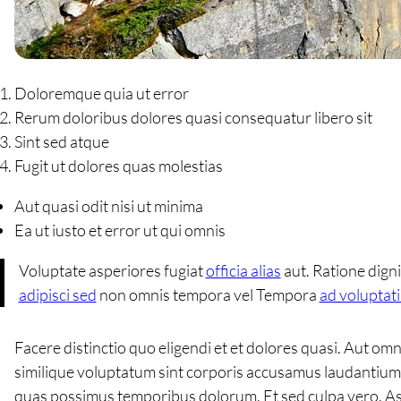
Doloremque quia ut error
Rerum doloribus dolores quasi consequatur libero sit
Sint sed atque
Fugit ut dolores quas molestias
Aut quasi odit nisi ut minima
Ea ut iusto et error ut qui omnis
Voluptate asperiores fugiat
officia alias
aut. Ratione dig
adipisci sed
non omnis tempora vel Tempora
ad voluptat
Facere distinctio quo eligendi et et dolores quasi. Aut 
similique voluptatum sint corporis accusamus laudantium 
quas possimus temporibus dolorum. Et sed culpa vero. Aspe