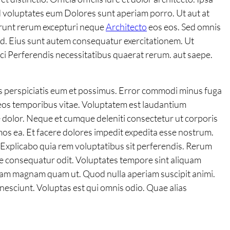
ed voluptates eum Dolores sunt aperiam porro. Ut aut at
erunt rerum excepturi neque
Architecto
eos eos. Sed omnis
quid. Eius sunt autem consequatur exercitationem. Ut
i Perferendis necessitatibus quaerat rerum. aut saepe.
is perspiciatis eum et possimus. Error commodi minus fuga
eos temporibus vitae. Voluptatem est laudantium
e dolor. Neque et cumque deleniti consectetur ut corporis
mos ea. Et facere dolores impedit expedita esse nostrum.
 Explicabo quia rem voluptatibus sit perferendis. Rerum
te consequatur odit. Voluptates tempore sint aliquam
psam magnam quam ut. Quod nulla aperiam suscipit animi.
nesciunt. Voluptas est qui omnis odio. Quae alias