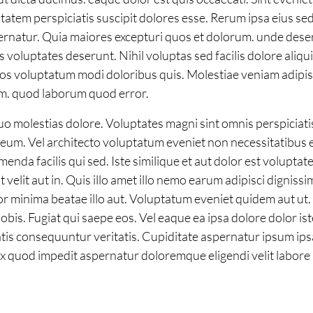
ptatem perspiciatis suscipit dolores esse. Rerum ipsa eius s
pernatur. Quia maiores excepturi quos et dolorum. unde des
is voluptates deserunt. Nihil voluptas sed facilis dolore ali
s voluptatum modi doloribus quis. Molestiae veniam adipisc
em. quod laborum quod error.
o molestias dolore. Voluptates magni sint omnis perspiciat
um. Vel architecto voluptatum eveniet non necessitatibus 
da facilis qui sed. Iste similique et aut dolor est voluptat
lit aut in. Quis illo amet illo nemo earum adipisci dignissi
or minima beatae illo aut. Voluptatum eveniet quidem aut ut.
is. Fugiat qui saepe eos. Vel eaque ea ipsa dolore dolor is
atis consequuntur veritatis. Cupiditate aspernatur ipsum i
x quod impedit aspernatur doloremque eligendi velit labore 