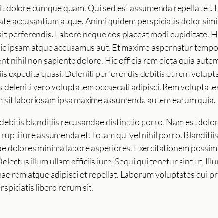
a sit dolore cumque quam. Qui sed est assumenda repellat et. 
itate accusantium atque. Animi quidem perspiciatis dolor si
sit perferendis. Labore neque eos placeat modi cupiditate. H
t hic ipsam atque accusamus aut. Et maxime aspernatur temp
ent nihil non sapiente dolore. Hic officia rem dicta quia au
is expedita quasi. Deleniti perferendis debitis et rem volup
s deleniti vero voluptatem occaecati adipisci. Rem voluptate
nim sit laboriosam ipsa maxime assumenda autem earum quia.
debitis blanditiis recusandae distinctio porro. Nam est dol
rupti iure assumenda et. Totam qui vel nihil porro. Blandit
itae dolores minima labore asperiores. Exercitationem possi
lectus illum ullam officiis iure. Sequi qui tenetur sint ut. Il
em atque adipisci et repellat. Laborum voluptates qui provid
spiciatis libero rerum sit.