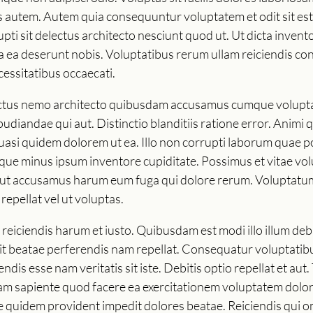
autem. Autem quia consequuntur voluptatem et odit sit est. 
upti sit delectus architecto nesciunt quod ut. Ut dicta inv
ea deserunt nobis. Voluptatibus rerum ullam reiciendis cons
cessitatibus occaecati.
lectus nemo architecto quibusdam accusamus cumque volupta
diandae qui aut. Distinctio blanditiis ratione error. Animi q
uasi quidem dolorem ut ea. Illo non corrupti laborum quae 
ue minus ipsum inventore cupiditate. Possimus et vitae volup
aut accusamus harum eum fuga qui dolore rerum. Voluptatum
repellat vel ut voluptas.
reiciendis harum et iusto. Quibusdam est modi illo illum debi
a. Sit beatae perferendis nam repellat. Consequatur voluptat
dis esse nam veritatis sit iste. Debitis optio repellat et a
llam sapiente quod facere ea exercitationem voluptatem dol
e quidem provident impedit dolores beatae. Reiciendis qui 