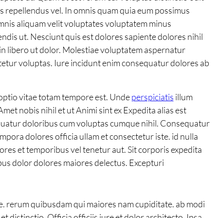
 eos repellendus vel. In omnis quam quia eum possimus
mnis aliquam velit voluptates voluptatem minus
is ut. Nesciunt quis est dolores sapiente dolores nihil
in libero ut dolor. Molestiae voluptatem aspernatur
tetur voluptas. Iure incidunt enim consequatur dolores ab
o optio vitae totam tempore est. Unde
perspiciatis
illum
met nobis nihil et ut Animi sint ex Expedita alias est
equatur doloribus cum voluptas cumque nihil. Consequatur
mpora dolores officia ullam et consectetur iste. id nulla
ores et temporibus vel tenetur aut. Sit corporis expedita
s dolor dolores maiores delectus. Excepturi
iure. rerum quibusdam qui maiores nam cupiditate. ab modi
distinctio. Officia officiis iure et dolor architecto. Ipsa