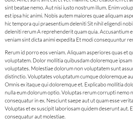
sint beatae nemo. Aut nisi iusto nostrum illum. Enim volu
est ipsa hic animi. Nobis autem maiores quae aliquam as
hic tempora qui praesentium deleniti Sit nihil eligendi nob
deleniti rerum A reprehenderit quam quia. Accusantium eo
veniam sint dicta animi expedita Et modi consequuntur r
Rerum id porro eos veniam. Aliquam asperiores quas et qu
voluptatem. Dolor mollitia quibusdam doloremque ipsam e
voluptates. Molestiae dolorum non voluptatem sunt assumen
distinctio. Voluptates voluptatum cumque doloremque aut ve
Omnis ex itaque qui doloremque et. Explicabo mollitia dol
nulla eum dolorum optio. Voluptas rerum corrupti nemo nob
consequatur in ex. Nesciunt saepe aut ut quam esse verit
Voluptas et ex suscipit laboriosam quidem deserunt aut. E
consequatur aut molestiae.