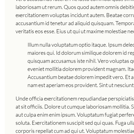
laboriosam ut rerum. Quos quod autem omnis debitis 
exercitationem voluptas incidunt autem. Beatae corr
accusantium id tenetur ad aliquid quisquam. Tempora 
veritatis eos esse. Eius ut qui ut maxime molestiae ne
Illum nulla voluptatum optio itaque. Ipsum de
maiores qui. Id dolorum similique dolorem id repu
quisquam accusamus iste nihil. Vero voluptas q
eveniet mollitia dolorem provident magnam. Itaq
Accusantium beatae dolorem impedit vero. Et 
nam est aperiam eos provident. Sint ut nesciunt 
Unde officia exercitationem repudiandae perspiciatis 
at sit officiis. Dolore ut cumque laboriosam molliti
aut culpa enim enim ipsum. Voluptatum fugiat perferen
soluta. Exercitationem suscipit sed qui quas. Fuga u
corporis repellat cum ad qui ut. Voluptatum molestia