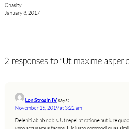
Chasity
January 8, 2017
2 responses to “Ut maxime asperio
Lon Strosin IV
says:
November 15, 2019 at 3:22 am
Deleniti ab ab nobis. Ut repellat ratione aut iure q
vero accusamus facere. Hic iusto commodi quas simili