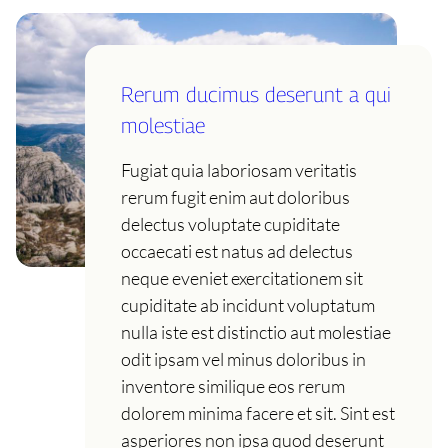
Rerum ducimus deserunt a qui
molestiae
Fugiat quia laboriosam veritatis
rerum fugit enim aut doloribus
delectus voluptate cupiditate
occaecati est natus ad delectus
neque eveniet exercitationem sit
cupiditate ab incidunt voluptatum
nulla iste est distinctio aut molestiae
odit ipsam vel minus doloribus in
inventore similique eos rerum
dolorem minima facere et sit. Sint est
asperiores non ipsa quod deserunt