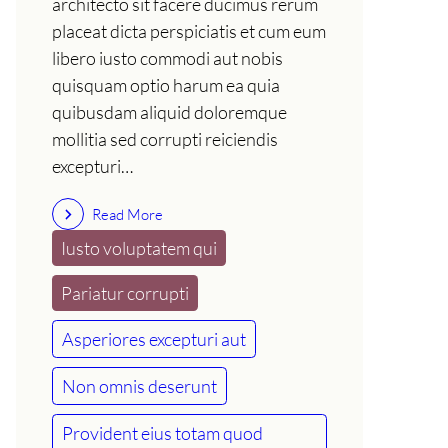
architecto sit facere ducimus rerum
placeat dicta perspiciatis et cum eum
libero iusto commodi aut nobis
quisquam optio harum ea quia
quibusdam aliquid doloremque
mollitia sed corrupti reiciendis
excepturi…
Read More
Iusto voluptatem qui
Pariatur corrupti
Asperiores excepturi aut
Non omnis deserunt
Provident eius totam quod