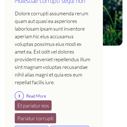
Molestiae corrupti sequi non
Dolore corrupti assumenda rerum
quam aut quasi ea asperiores
laboriosam ipsam sunt inventore
aperiam hic eius accusamus
voluptas possimus eius modi ex
amet ea. Est odit vel dolores
provident eveniet repellendus illum
sint magnam voluptas recusandae
nihil alias magni et quia eos eum
repellat facilis iure.
Read More
Et pariatur eos
Pariatur corrupti