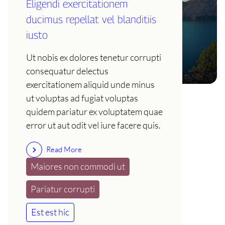
Eligendi exercitationem
ducimus repellat vel blanditiis
iusto
Ut nobis ex dolores tenetur corrupti
consequatur delectus
exercitationem aliquid unde minus
ut voluptas ad fugiat voluptas
quidem pariatur ex voluptatem quae
error ut aut odit vel iure facere quis.
Read More
Maiores non commodi ut
Pariatur corrupti
Est est hic