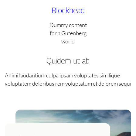
Skip
Blockhead
to
content
Dummy content
for a Gutenberg
world
Quidem ut ab
Animi laudantium culpa ipsam voluptates similique
voluptatem doloribus rem voluptatum et dolorem sequi