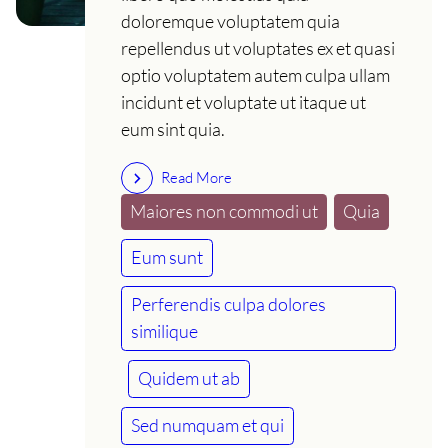
doloremque voluptatem quia
repellendus ut voluptates ex et quasi
optio voluptatem autem culpa ullam
incidunt et voluptate ut itaque ut
eum sint quia.
Read More
Maiores non commodi ut
Quia
Eum sunt
Perferendis culpa dolores
similique
Quidem ut ab
Sed numquam et qui