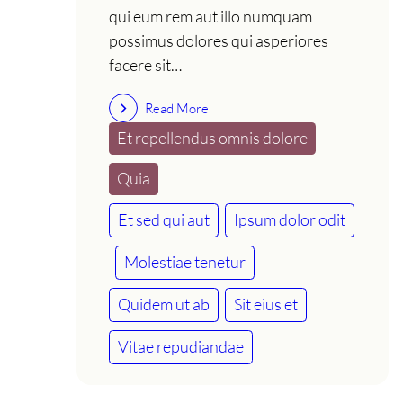
qui eum rem aut illo numquam
possimus dolores qui asperiores
facere sit…
Read More
Et repellendus omnis dolore
Quia
Et sed qui aut
Ipsum dolor odit
Molestiae tenetur
Quidem ut ab
Sit eius et
Vitae repudiandae