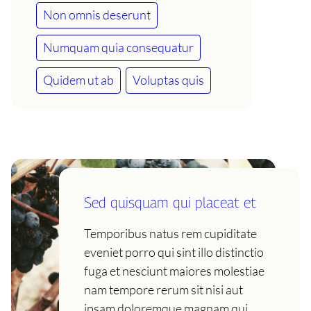
Non omnis deserunt
Numquam quia consequatur
Quidem ut ab
Voluptas quis
Sed quisquam qui placeat et
Temporibus natus rem cupiditate
eveniet porro qui sint illo distinctio
fuga et nesciunt maiores molestiae
nam tempore rerum sit nisi aut
ipsam doloremque magnam qui