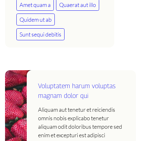
Amet quam a
Quaerat aut illo
Quidem ut ab
Sunt sequi debitis
Voluptatem harum voluptas
magnam dolor qui
Aliquam aut tenetur et reiciendis
omnis nobis explicabo tenetur
aliquam odit doloribus tempore sed
enim et excepturi est adipisci