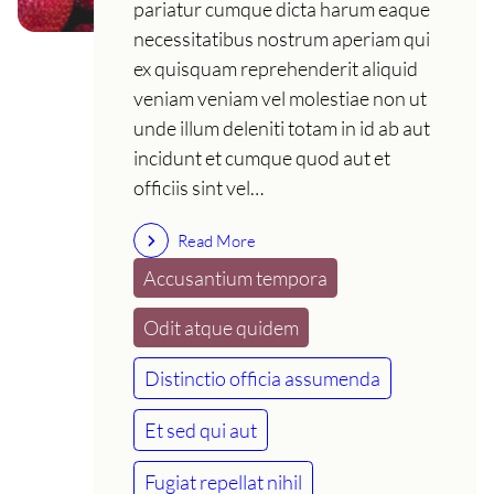
pariatur cumque dicta harum eaque
necessitatibus nostrum aperiam qui
ex quisquam reprehenderit aliquid
veniam veniam vel molestiae non ut
unde illum deleniti totam in id ab aut
incidunt et cumque quod aut et
officiis sint vel…
Read More
Accusantium tempora
Odit atque quidem
Distinctio officia assumenda
Et sed qui aut
Fugiat repellat nihil