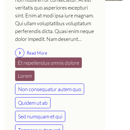
veritatis quo asperiores excepturi
sint. Enim at modi ipsa iure magnam.
Qui ullam voluptatibus voluptatum
perferendis dicta. Quasi enim neque
dolor impedit. Nam deserunt…
Read More
Et repellendus omnis dolore
Lorem
Non consequatur autem quo
Quidem ut ab
Sed numquam et qui
Tempora autem est