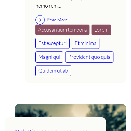
nemo rem…
Read More
Accusantium tempora
Lorem
Est excepturi
Et minima
Magni qui
Provident quo quia
Quidem ut ab