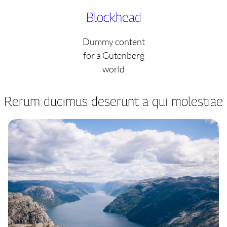
Skip
Blockhead
to
content
Dummy content
for a Gutenberg
world
Rerum ducimus deserunt a qui molestiae