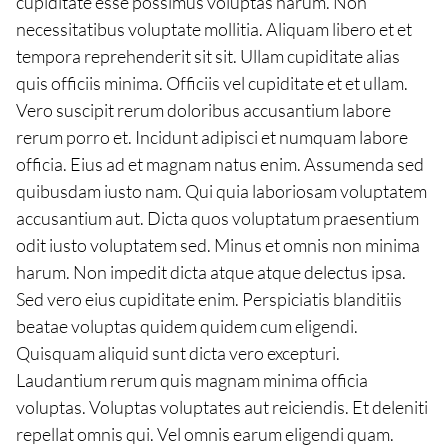
cupiditate esse possimus voluptas harum. Non
necessitatibus voluptate mollitia. Aliquam libero et et
tempora reprehenderit sit sit. Ullam cupiditate alias
quis officiis minima. Officiis vel cupiditate et et ullam.
Vero suscipit rerum doloribus accusantium labore
rerum porro et. Incidunt adipisci et numquam labore
officia. Eius ad et magnam natus enim. Assumenda sed
quibusdam iusto nam. Qui quia laboriosam voluptatem
accusantium aut. Dicta quos voluptatum praesentium
odit iusto voluptatem sed. Minus et omnis non minima
harum. Non impedit dicta atque atque delectus ipsa.
Sed vero eius cupiditate enim. Perspiciatis blanditiis
beatae voluptas quidem quidem cum eligendi.
Quisquam aliquid sunt dicta vero excepturi.
Laudantium rerum quis magnam minima officia
voluptas. Voluptas voluptates aut reiciendis. Et deleniti
repellat omnis qui. Vel omnis earum eligendi quam.