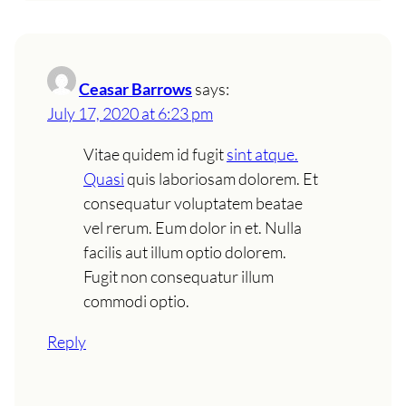
Ceasar Barrows
says:
July 17, 2020 at 6:23 pm
Vitae quidem id fugit
sint atque.
Quasi
quis laboriosam dolorem. Et
consequatur voluptatem beatae
vel rerum. Eum dolor in et. Nulla
facilis aut illum optio dolorem.
Fugit non consequatur illum
commodi optio.
Reply