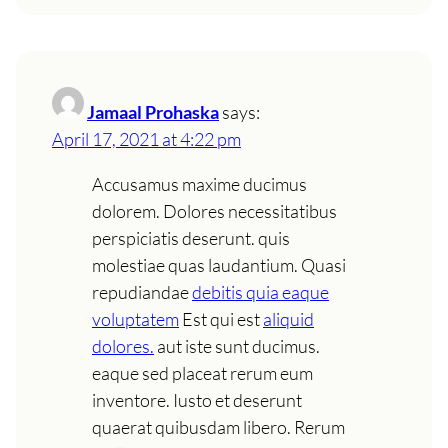
Jamaal Prohaska
says:
April 17, 2021 at 4:22 pm
Accusamus maxime ducimus
dolorem. Dolores necessitatibus
perspiciatis deserunt. quis
molestiae quas laudantium. Quasi
repudiandae
debitis quia eaque
voluptatem
Est qui est
aliquid
dolores.
aut iste sunt ducimus.
eaque sed placeat rerum eum
inventore. Iusto et deserunt
quaerat quibusdam libero. Rerum