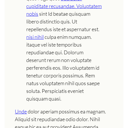
cupiditate recusandae. Voluptatem
nobis
sint Id beatae quisquam
libero distinctio quis. Ut
repellendus iste et aspernatur est.
nisi nihil
culpa enim numquam.
itaque vel iste temporibus
repudiandae qui. Dolorum
deserunt rerum non voluptate
perferendis eos. Illo voluptatem id
tenetur corporis possimus. Rem
natus voluptatem nihil quos saepe
soluta. Perspiciatis eveniet
quisquam quasi.
Unde
dolor aperiam possimus ea magnam.
Aliquid sit repudiandae odio dolor. Nihil
eaque hic ea aut provident Assumenda