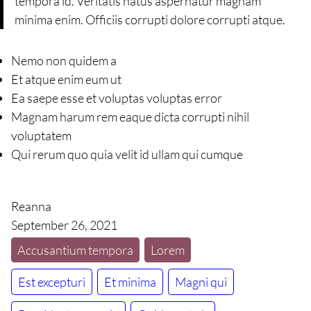
tempora id. Veritatis natus aspernatur magnam
minima enim. Officiis corrupti dolore corrupti atque.
Nemo non quidem a
Et atque enim eum ut
Ea saepe esse et voluptas voluptas error
Magnam harum rem eaque dicta corrupti nihil
voluptatem
Qui rerum quo quia velit id ullam qui cumque
Reanna
September 26, 2021
Accusantium tempora
Lorem
Est excepturi
Et minima
Magni qui