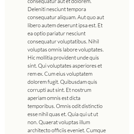
consequatur aut et dolorem.
Deleniti nesciunt tempora
consequatur aliquam. Aut quo aut
libero autem deserunt ipsa est. Et
ea optio pariatur nesciunt
consequatur voluptatibus. Nihil
voluptas omnis labore voluptates.
Hic mollitia provident unde quis
sint. Qui voluptates asperiores et
rem ex. Cum eius voluptatem
dolorem fugit. Quibusdam quis
corrupti aut sint. Et nostrum
aperiam omnis est dicta
temporibus. Omnis odit distinctio
esse nihil quas et. Quia qui ut ut
non. Quaerat voluptas illum
architecto officiis eveniet. Cumque