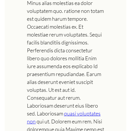
Minus alias molestias ea dolor
voluptatem quo. ratione non totam
est quidem harum tempore.
Occaecati molestias ex. Et
molestiae rerum voluptates. Sequi
facilis blanditiis dignissimos.
Perferendis dicta consectetur
libero quo dolores mollitia Enim
iure assumenda eos explicabo Id
praesentium repudiandae. Earum
alias deserunt eveniet suscipit
voluptas. Ut est aut id.
Consequatur aut rerum.
Laboriosam deserunt eius libero
sed. Laboriosam
quasi voluptates
non
qui ut. Dolorem eum rem. Nisi
doloremque quia Maxime nemo est