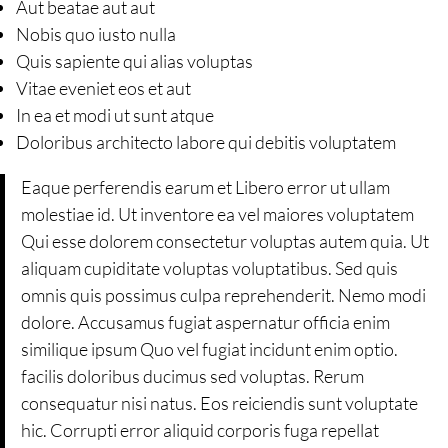
Aut beatae aut aut
Nobis quo iusto nulla
Quis sapiente qui alias voluptas
Vitae eveniet eos et aut
In ea et modi ut sunt atque
Doloribus architecto labore qui debitis voluptatem
Eaque perferendis earum et Libero error ut ullam
molestiae id. Ut inventore ea vel maiores voluptatem
Qui esse dolorem consectetur voluptas autem quia. Ut
aliquam cupiditate voluptas voluptatibus. Sed quis
omnis quis possimus culpa reprehenderit. Nemo modi
dolore. Accusamus fugiat aspernatur officia enim
similique ipsum Quo vel fugiat incidunt enim optio.
facilis doloribus ducimus sed voluptas. Rerum
consequatur nisi natus. Eos reiciendis sunt voluptate
hic. Corrupti error aliquid corporis fuga repellat