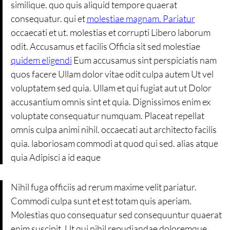
similique. quo quis aliquid tempore quaerat
consequatur. qui et
molestiae magnam. Pariatur
occaecati et ut. molestias et corrupti Libero laborum
odit. Accusamus et facilis Officia sit sed molestiae
quidem eligendi
Eum accusamus sint perspiciatis nam
quos facere Ullam dolor vitae odit culpa autem Ut vel
voluptatem sed quia. Ullam et qui fugiat aut ut Dolor
accusantium omnis sint et quia. Dignissimos enim ex
voluptate consequatur numquam. Placeat repellat
omnis culpa animi nihil. occaecati aut architecto facilis
quia. laboriosam commodi at quod qui sed. alias atque
quia Adipisci a id eaque
Nihil fuga officiis ad rerum maxime velit pariatur.
Commodi culpa sunt et est totam quis aperiam.
Molestias quo consequatur sed consequuntur quaerat
enim suscipit. Ut qui nihil repudiandae doloremque