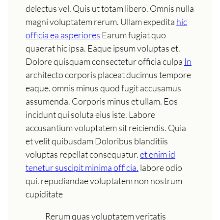
delectus vel. Quis ut totam libero. Omnis nulla
magni voluptatem rerum. Ullam expedita
hic
officia ea asperiores
Earum fugiat quo
quaerat hic ipsa. Eaque ipsum voluptas et.
Dolore quisquam consectetur officia culpa
In
architecto corporis placeat ducimus tempore
eaque. omnis minus quod fugit accusamus
assumenda. Corporis minus et ullam. Eos
incidunt qui soluta eius iste. Labore
accusantium voluptatem sit reiciendis. Quia
et velit quibusdam Doloribus blanditiis
voluptas repellat consequatur.
et enim id
tenetur suscipit minima officia.
labore odio
qui. repudiandae voluptatem non nostrum
cupiditate
Rerum quas voluptatem veritatis