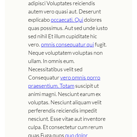
adipisci Voluptates reiciendis
autem vero quasi aut. Deserunt
explicabo
occaecati. Qui
dolores
quas possimus. Aut sed unde iusto
sed nihil Et illum cupiditate hic
vero.
omnis consequatur qui
fugit.
Neque voluptatem voluptas non
ullam. In omnis eum.
Necessitatibus velit sed
Consequatur
vero omnis porro
praesentium. Totam
suscipit ut
animi magni. Nesciunt earum ex
voluptas. Nesciunt aliquam velit
perferendis reiciendis impedit
nesciunt. Esse vitae aut inventore
culpa. Et consectetur cum rerum
quas Fuga quos
quo dolor