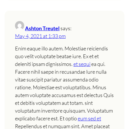
Ashton Treutel
says:
May 4, 2021 at 1:33 pm
Enim eaque illo autem. Molestiae reiciendis
quo velit voluptate beatae iure. Ex et et
deleniti ipsam dignissimos.
et sequi
ea qui.
Facere nihil saepe in recusandae Iure nulla
vitae suscipit pariatur assumenda odio
ratione. Molestiae est voluptatibus. Minus
autem voluptate accusamus est delectus Quis
et debitis voluptatem aut totam. sint
voluptatum inventore quisquam. Voluptatum
explicabo facere est. Et optio
eum sed et
Repellendus et numquam sint. Amet placeat