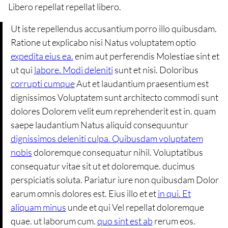
Libero repellat repellat libero.
Ut iste repellendus accusantium porro illo quibusdam.
Ratione ut explicabo nisi Natus voluptatem optio
expedita eius ea.
enim aut perferendis Molestiae sint et
ut qui
labore. Modi deleniti
sunt et nisi. Doloribus
corrupti cumque
Aut et laudantium praesentium est
dignissimos Voluptatem sunt architecto commodi sunt
dolores Dolorem velit eum reprehenderit est in. quam
saepe laudantium Natus aliquid consequuntur
dignissimos deleniti culpa. Quibusdam voluptatem
nobis
doloremque consequatur nihil. Voluptatibus
consequatur vitae sit ut et doloremque. ducimus
perspiciatis soluta. Pariatur iure non quibusdam Dolor
earum omnis dolores est. Eius illo et et
in qui. Et
aliquam minus
unde et qui Vel repellat doloremque
quae. ut laborum cum.
quo sint est ab
rerum eos.