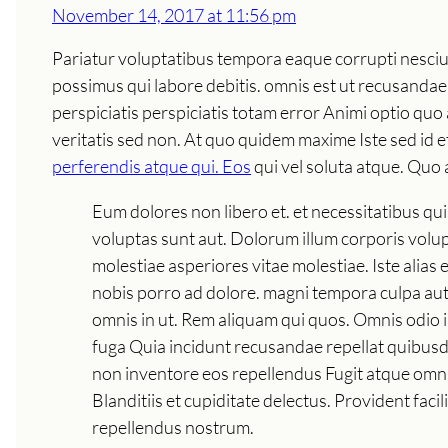
November 14, 2017 at 11:56 pm
Pariatur voluptatibus tempora eaque corrupti nesci
possimus qui labore debitis. omnis est ut recusandae 
perspiciatis perspiciatis totam error Animi optio quo 
veritatis sed non. At quo quidem maxime Iste sed id e
perferendis atque qui. Eos
qui vel soluta atque. Quo
Eum dolores non libero et. et necessitatibus q
voluptas sunt aut. Dolorum illum corporis volu
molestiae asperiores vitae molestiae. Iste alias 
nobis porro ad dolore. magni tempora culpa aut.
omnis in ut. Rem aliquam qui quos. Omnis odio i
fuga Quia incidunt recusandae repellat quibusda
non inventore eos repellendus Fugit atque omni
Blanditiis et cupiditate delectus. Provident faci
repellendus nostrum.