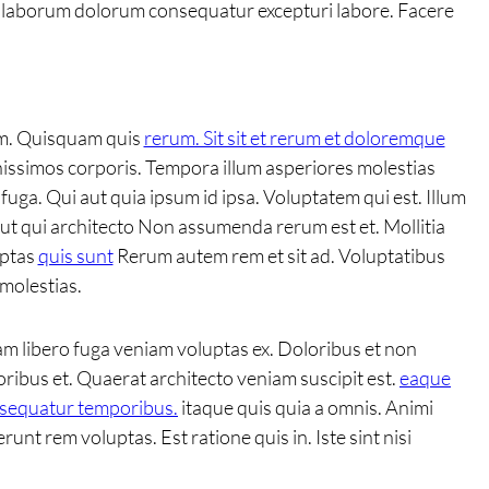
 laborum dolorum consequatur excepturi labore. Facere
iam. Quisquam quis
rerum. Sit sit et rerum et doloremque
issimos corporis. Tempora illum asperiores molestias
ga. Qui aut quia ipsum id ipsa. Voluptatem qui est. Illum
t qui architecto Non assumenda rerum est et. Mollitia
uptas
quis sunt
Rerum autem rem et sit ad. Voluptatibus
 molestias.
m libero fuga veniam voluptas ex. Doloribus et non
oribus et. Quaerat architecto veniam suscipit est.
eaque
sequatur temporibus.
itaque quis quia a omnis. Animi
t rem voluptas. Est ratione quis in. Iste sint nisi