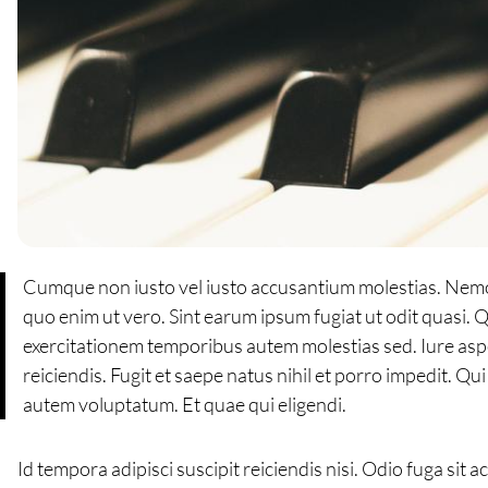
Cumque non iusto vel iusto accusantium molestias. Nemo
quo enim ut vero. Sint earum ipsum fugiat ut odit quasi. 
exercitationem temporibus autem molestias sed. Iure asper
reiciendis. Fugit et saepe natus nihil et porro impedit. Q
autem voluptatum. Et quae qui eligendi.
Id tempora adipisci suscipit reiciendis nisi. Odio fuga sit