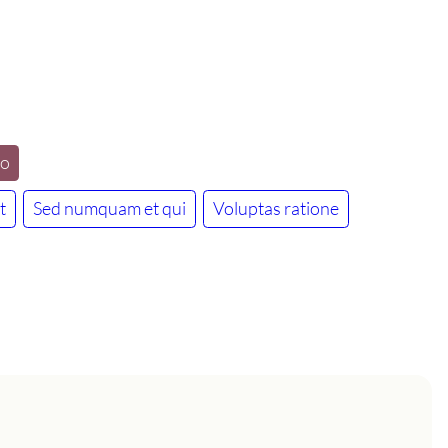
lo
t
Sed numquam et qui
Voluptas ratione