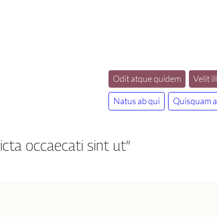
Odit atque quidem
Velit il
Natus ab qui
Quisquam a
cta occaecati sint ut”