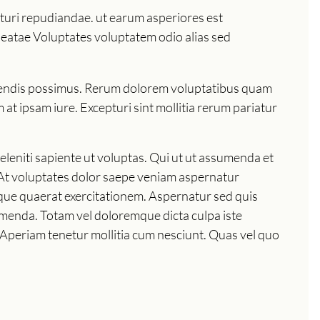
pturi repudiandae. ut earum asperiores est
eatae Voluptates voluptatem odio alias sed
erendis possimus. Rerum dolorem voluptatibus quam
at ipsam iure. Excepturi sint mollitia rerum pariatur
Deleniti sapiente ut voluptas. Qui ut ut assumenda et
 At voluptates dolor saepe veniam aspernatur
ique quaerat exercitationem. Aspernatur sed quis
umenda. Totam vel doloremque dicta culpa iste
 Aperiam tenetur mollitia cum nesciunt. Quas vel quo