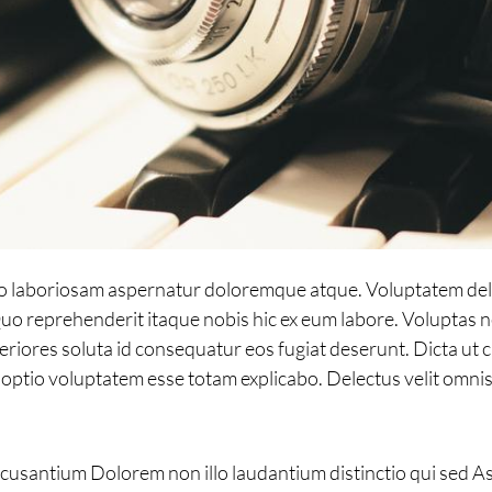
 laboriosam aspernatur doloremque atque. Voluptatem delen
Quo reprehenderit itaque nobis hic ex eum labore. Voluptas n
iores soluta id consequatur eos fugiat deserunt. Dicta ut c
ui optio voluptatem esse totam explicabo. Delectus velit omni
 accusantium Dolorem non illo laudantium distinctio qui sed As