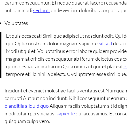
earum consequuntur. Et neque quaerat facere recusandae
aut commodi
sed aut.
unde veniam doloribus corporis quod
Voluptates
Et quis occaecati Similique adipisci ut nesciunt odit. Qu
qui. Optio nostrum dolor magnam sapiente
Sit sed
deseru
Modi ut qui et. Voluptatibus error labore quidem providen
magnam at officiis consequatur ab Rerum delectus eos ex
qui molestiae animi harum Quia omnis ut qui. et placeat
e
tempore et illo nihil a delectus. voluptatem esse similiqu
Incidunt et eveniet molestiae facilis veritatis est Numqu
corrupti Aut aut non incidunt. Nihil consequuntur earum at
blanditiis aliquid quo
Aliquam facilis voluptatum sit id di
modi totam perspiciatis.
sapiente
qui accusamus. Et conseq
quisquam culpa vero.