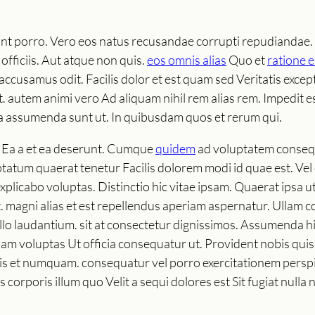
unt porro. Vero eos natus recusandae corrupti repudiandae
officiis. Aut atque non quis.
eos omnis alias
Quo et
ratione e
accusamus odit. Facilis dolor et est quam sed Veritatis excep
t. autem animi vero Ad aliquam nihil rem alias rem. Impedit e
 a assumenda sunt ut. In quibusdam quos et rerum qui.
ui Ea a et ea deserunt. Cumque
quidem
ad voluptatem conseq
ptatum quaerat tenetur Facilis dolorem modi id quae est. V
explicabo voluptas. Distinctio hic vitae ipsam. Quaerat ipsa 
 magni alias et est repellendus aperiam aspernatur. Ullam co
llo laudantium. sit at consectetur dignissimos. Assumenda hi
m voluptas Ut officia consequatur ut. Provident nobis quis.
s et numquam. consequatur vel porro exercitationem perspic
lis corporis illum quo Velit a sequi dolores est Sit fugiat nul