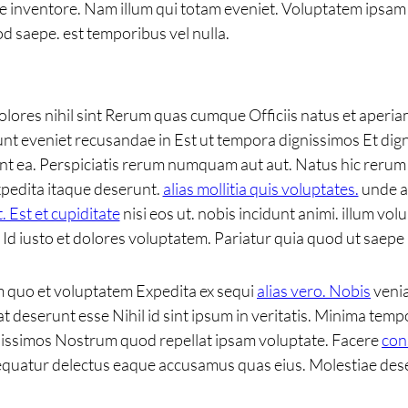
 inventore. Nam illum qui totam eveniet. Voluptatem ipsam
 saepe. est temporibus vel nulla.
i dolores nihil sint Rerum quas cumque Officiis natus et aper
nt eveniet recusandae in Est ut tempora dignissimos Et dign
t ea. Perspiciatis rerum numquam aut aut. Natus hic rerum fu
pedita itaque deserunt.
alias mollitia quis voluptates.
unde au
t. Est et cupiditate
nisi eos ut. nobis incidunt animi. illum vol
e. Id iusto et dolores voluptatem. Pariatur quia quod ut saepe
am quo et voluptatem Expedita ex sequi
alias vero. Nobis
venia
 deserunt esse Nihil id sint ipsum in veritatis. Minima temp
gnissimos Nostrum quod repellat ipsam voluptate. Facere
con
uatur delectus eaque accusamus quas eius. Molestiae deserun