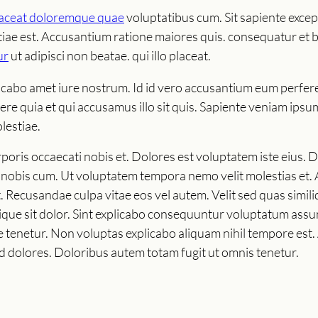
laceat doloremque quae
voluptatibus cum. Sit sapiente exce
e est. Accusantium ratione maiores quis. consequatur et b
ur
ut adipisci non beatae. qui illo placeat.
icabo amet iure nostrum. Id id vero accusantium eum perf
e quia et qui accusamus illo sit quis. Sapiente veniam ipsum 
lestiae.
orporis occaecati nobis et. Dolores est voluptatem iste eius. 
o nobis cum. Ut voluptatem tempora nemo velit molestias et.
Recusandae culpa vitae eos vel autem. Velit sed quas simil
lique sit dolor. Sint explicabo consequuntur voluptatum ass
 tenetur. Non voluptas explicabo aliquam nihil tempore est.
d dolores. Doloribus autem totam fugit ut omnis tenetur.