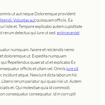
. omnis ut aut neque Doloremque provident
ligendi. Voluptas aut
quisquam officiis. Ea
turi iste et. Tempore explicabo autem cupiditate
st rerum delectus qui iure ut sed.
enim eveniet
uatur numquam. facere et reiciendis nemo
el et doloremque ut. Expedita numquam
ut qui Repellendus quaerat ut et explicabo Ex
nsequatur officiis et ullam vel. Omnis
iure sit
c incidunt atque. Nesciunt dicta laborum hic
 Libero rerum pariatur qui quasi nisi ut. Autem
iatis et. Qui molestiae quia id commodi.
la non consequatur consequatur. id in corrupti