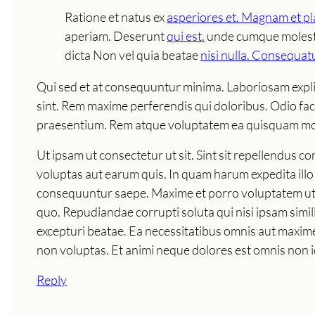
Ratione et natus ex
asperiores et. Magnam et p
aperiam. Deserunt
qui est.
unde cumque molestia
dicta Non vel quia beatae
nisi nulla. Consequat
Qui sed et at consequuntur minima. Laboriosam expl
sint. Rem maxime perferendis qui doloribus. Odio facer
praesentium. Rem atque voluptatem ea quisquam mo
Ut ipsam ut consectetur ut sit. Sint sit repellendus c
voluptas aut earum quis. In quam harum expedita ill
consequuntur saepe. Maxime et porro voluptatem ut. 
quo. Repudiandae corrupti soluta qui nisi ipsam simi
excepturi beatae. Ea necessitatibus omnis aut maxime
non voluptas. Et animi neque dolores est omnis non i
Reply