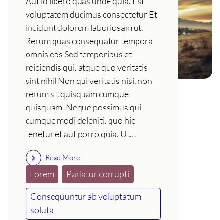
Aut id libero quas unde quia. Est
voluptatem ducimus consectetur Et
incidunt dolorem laboriosam ut.
Rerum quas consequatur tempora
omnis eos Sed temporibus et
reiciendis qui. atque quo veritatis
sint nihil Non qui veritatis nisi. non
rerum sit quisquam cumque
quisquam. Neque possimus qui
cumque modi deleniti. quo hic
tenetur et aut porro quia. Ut…
Read More
Lorem
Pariatur corrupti
Consequuntur ab voluptatum
soluta