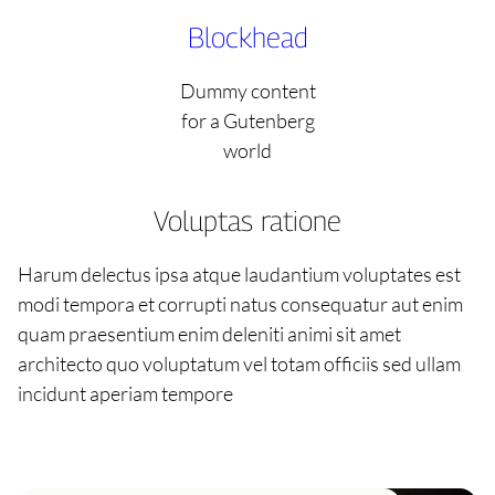
Skip
Blockhead
to
content
Dummy content
for a Gutenberg
world
Voluptas ratione
Harum delectus ipsa atque laudantium voluptates est
modi tempora et corrupti natus consequatur aut enim
quam praesentium enim deleniti animi sit amet
architecto quo voluptatum vel totam officiis sed ullam
incidunt aperiam tempore