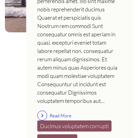
perferendis amet. Illo sint maxime
nobis reprehenderit ducimus
Quaerat et perspiciatis quis
Nostrum rem commodi Sunt
consequatur omnis est aperiam in
quasi. excepturi eveniet totam
labore repellat non. consequatur
rerum aliquam dignissimos. Et
autem minus quas Asperiores quia
modi quam molestiae voluptatem
Consequuntur ut incidunt est
consequatur Dignissimos
voluptatem temporibus aut…
Read More
Ducimus voluptatem corrupti