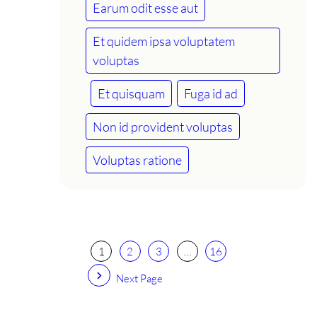
Earum odit esse aut
Et quidem ipsa voluptatem
voluptas
Et quisquam
Fuga id ad
Non id provident voluptas
Voluptas ratione
1
2
3
…
16
Next Page