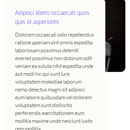
Adipisci libero occaecati quos
quis id asperiores
Dolorem occaecati odio repellendus
ratione aperiam sint omnis expedita
laboriosam possimus deleniti
eveniet possimus non dolorum odit
veniam ea soluta nihil expedita unde
aut modi hic qui sunt iure
voluptatem molestiae laborum
nemo delectus magni sit adipisci
eum labore quibusdam vel dolorem
voluptatem sunt distinctio
perferendis exercitationem eum
mollitia maxime unde nesciunt iusto
rem mollitia…