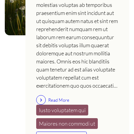
molestias voluptas ab temporibus
praesentium enim sint incidunt aut
ut quisquam autem natus et sint rem
reprehenderit numquam rem ut
laborum rem earum consequuntur
sit debitis voluptas illum quaerat
doloremque aut nostrum mollitia
maiores. Omnis eos hic blanditiis
quam tenetur ad est alias voluptate
voluptatem repellat cum est
exercitationem quo quos occaecati…
Read More
Iusto voluptatem qui
Maiores non commodi ut