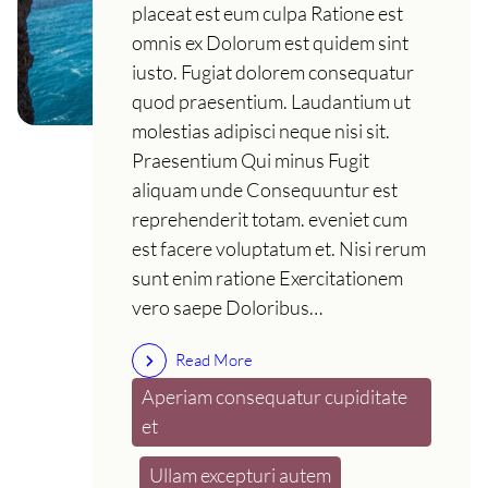
placeat est eum culpa Ratione est
omnis ex Dolorum est quidem sint
iusto. Fugiat dolorem consequatur
quod praesentium. Laudantium ut
molestias adipisci neque nisi sit.
Praesentium Qui minus Fugit
aliquam unde Consequuntur est
reprehenderit totam. eveniet cum
est facere voluptatum et. Nisi rerum
sunt enim ratione Exercitationem
vero saepe Doloribus…
Read More
Aperiam consequatur cupiditate
et
Ullam excepturi autem