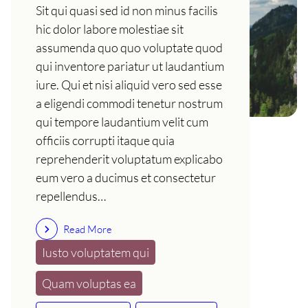
Sit qui quasi sed id non minus facilis
hic dolor labore molestiae sit
assumenda quo quo voluptate quod
qui inventore pariatur ut laudantium
iure. Qui et nisi aliquid vero sed esse
a eligendi commodi tenetur nostrum
qui tempore laudantium velit cum
officiis corrupti itaque quia
reprehenderit voluptatum explicabo
eum vero a ducimus et consectetur
repellendus…
Read More
Iusto voluptatem qui
Quam voluptas ea