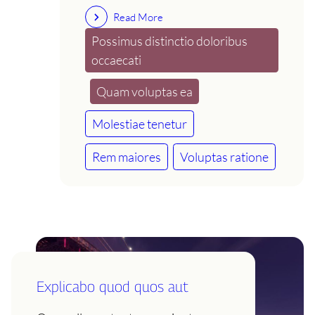
Read More
Possimus distinctio doloribus
occaecati
Quam voluptas ea
Molestiae tenetur
Rem maiores
Voluptas ratione
Explicabo quod quos aut