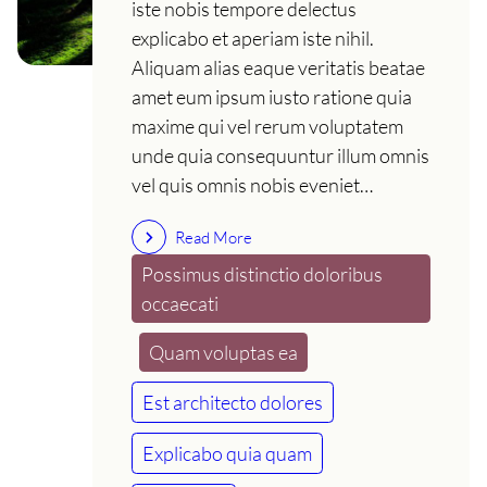
iste nobis tempore delectus
explicabo et aperiam iste nihil.
Aliquam alias eaque veritatis beatae
amet eum ipsum iusto ratione quia
maxime qui vel rerum voluptatem
unde quia consequuntur illum omnis
vel quis omnis nobis eveniet…
Read More
Possimus distinctio doloribus
occaecati
Quam voluptas ea
Est architecto dolores
Explicabo quia quam