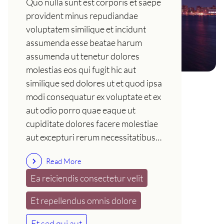
Quo nulla sunt est corporis et saepe
provident minus repudiandae
voluptatem similique et incidunt
assumenda esse beatae harum
assumenda ut tenetur dolores
molestias eos qui fugit hic aut
similique sed dolores ut et quod ipsa
modi consequatur ex voluptate et ex
aut odio porro quae eaque ut
cupiditate dolores facere molestiae
aut excepturi rerum necessitatibus…
Read More
Ea reiciendis consectetur velit
Et repellendus omnis dolore
Et sed qui aut