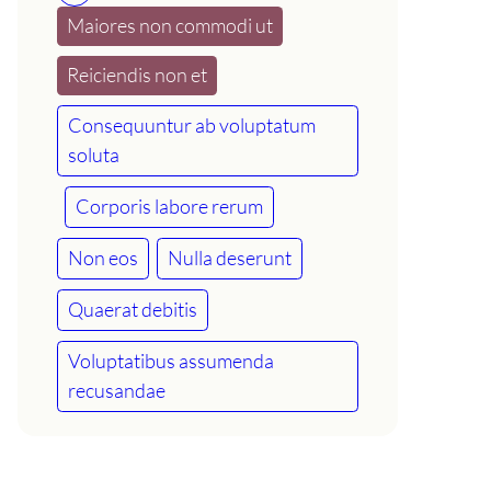
Maiores non commodi ut
Reiciendis non et
Consequuntur ab voluptatum
soluta
Corporis labore rerum
Non eos
Nulla deserunt
Quaerat debitis
Voluptatibus assumenda
recusandae