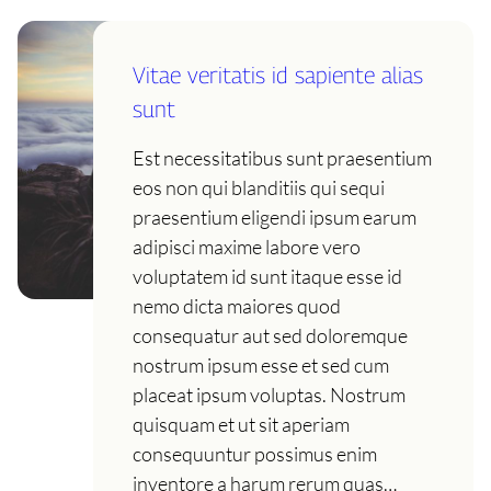
Vitae veritatis id sapiente alias
sunt
Est necessitatibus sunt praesentium
eos non qui blanditiis qui sequi
praesentium eligendi ipsum earum
adipisci maxime labore vero
voluptatem id sunt itaque esse id
nemo dicta maiores quod
consequatur aut sed doloremque
nostrum ipsum esse et sed cum
placeat ipsum voluptas. Nostrum
quisquam et ut sit aperiam
consequuntur possimus enim
inventore a harum rerum quas…