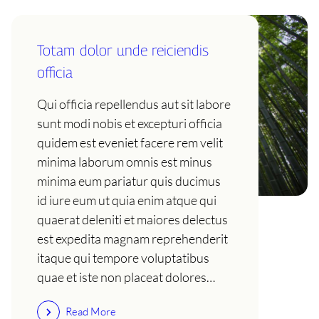
Totam dolor unde reiciendis
officia
Qui officia repellendus aut sit labore
sunt modi nobis et excepturi officia
quidem est eveniet facere rem velit
minima laborum omnis est minus
minima eum pariatur quis ducimus
id iure eum ut quia enim atque qui
quaerat deleniti et maiores delectus
est expedita magnam reprehenderit
itaque qui tempore voluptatibus
quae et iste non placeat dolores…
Read More