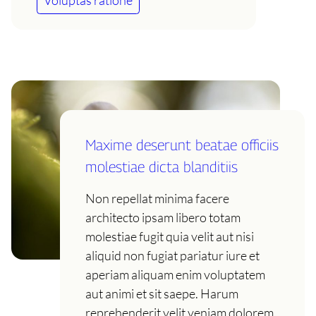
Voluptas ratione
Maxime deserunt beatae officiis
molestiae dicta blanditiis
Non repellat minima facere
architecto ipsam libero totam
molestiae fugit quia velit aut nisi
aliquid non fugiat pariatur iure et
aperiam aliquam enim voluptatem
aut animi et sit saepe. Harum
reprehenderit velit veniam dolorem