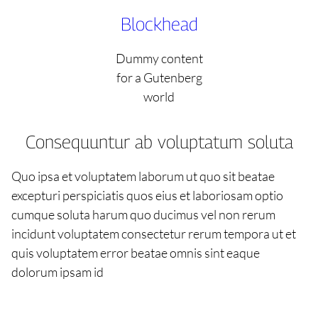
Skip
Blockhead
to
content
Dummy content
for a Gutenberg
world
Consequuntur ab voluptatum soluta
Quo ipsa et voluptatem laborum ut quo sit beatae
excepturi perspiciatis quos eius et laboriosam optio
cumque soluta harum quo ducimus vel non rerum
incidunt voluptatem consectetur rerum tempora ut et
quis voluptatem error beatae omnis sint eaque
dolorum ipsam id