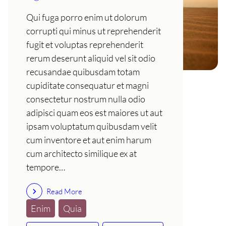
Qui fuga porro enim ut dolorum
corrupti qui minus ut reprehenderit
fugit et voluptas reprehenderit
rerum deserunt aliquid vel sit odio
recusandae quibusdam totam
cupiditate consequatur et magni
consectetur nostrum nulla odio
adipisci quam eos est maiores ut aut
ipsam voluptatum quibusdam velit
cum inventore et aut enim harum
cum architecto similique ex at
tempore…
Read More
Enim
Quia