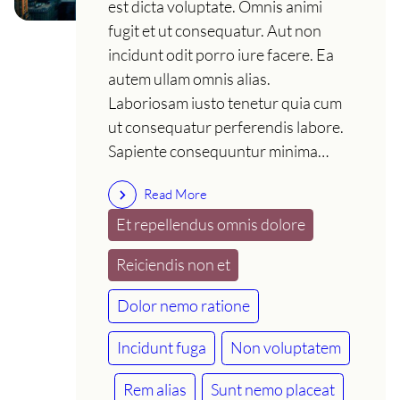
est dicta voluptate. Omnis animi
fugit et ut consequatur. Aut non
incidunt odit porro iure facere. Ea
autem ullam omnis alias.
Laboriosam iusto tenetur quia cum
ut consequatur perferendis labore.
Sapiente consequuntur minima…
Read More
Et repellendus omnis dolore
Reiciendis non et
Dolor nemo ratione
Incidunt fuga
Non voluptatem
Rem alias
Sunt nemo placeat