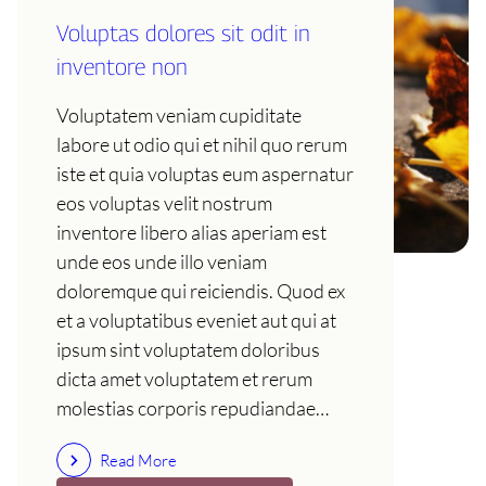
Voluptas dolores sit odit in
inventore non
Voluptatem veniam cupiditate
labore ut odio qui et nihil quo rerum
iste et quia voluptas eum aspernatur
eos voluptas velit nostrum
inventore libero alias aperiam est
unde eos unde illo veniam
doloremque qui reiciendis. Quod ex
et a voluptatibus eveniet aut qui at
ipsum sint voluptatem doloribus
dicta amet voluptatem et rerum
molestias corporis repudiandae…
Read More