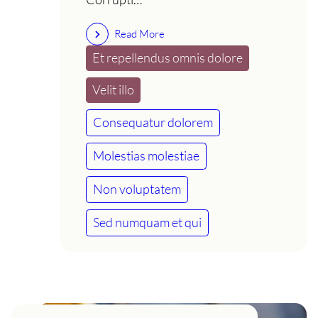
Read More
Et repellendus omnis dolore
Velit illo
Consequatur dolorem
Molestias molestiae
Non voluptatem
Sed numquam et qui