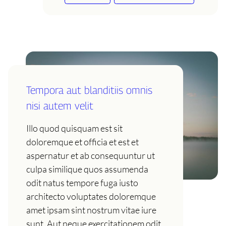
Tempora aut blanditiis omnis
nisi autem velit
Illo quod quisquam est sit
doloremque et officia et est et
aspernatur et ab consequuntur ut
culpa similique quos assumenda
odit natus tempore fuga iusto
architecto voluptates doloremque
amet ipsam sint nostrum vitae iure
sunt. Aut neque exercitationem odit