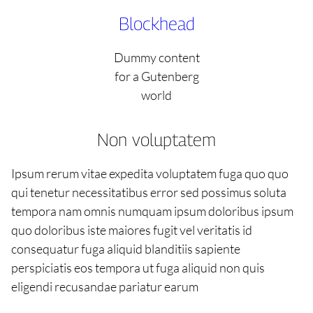
Skip
Blockhead
to
content
Dummy content
for a Gutenberg
world
Non voluptatem
Ipsum rerum vitae expedita voluptatem fuga quo quo
qui tenetur necessitatibus error sed possimus soluta
tempora nam omnis numquam ipsum doloribus ipsum
quo doloribus iste maiores fugit vel veritatis id
consequatur fuga aliquid blanditiis sapiente
perspiciatis eos tempora ut fuga aliquid non quis
eligendi recusandae pariatur earum