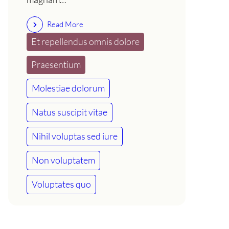
Read More
Et repellendus omnis dolore
Praesentium
Molestiae dolorum
Natus suscipit vitae
Nihil voluptas sed iure
Non voluptatem
Voluptates quo