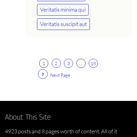
Veritatis minima qui
Veritatis suscipit aut
1
2
3
…
18
Next Page
About This Site
4923 posts and 8 pages worth of content. All of it