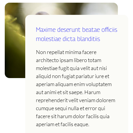
Maxime deserunt beatae officiis
molestiae dicta blanditiis
Non repellat minima facere
architecto ipsam libero totam
molestiae fugit quia velit aut nisi
aliquid non fugiat pariatur iure et
aperiam aliquam enim voluptatem
aut animi et sit saepe. Harum
reprehenderit velit veniam dolorem
cumque sequi nulla et error qui
facere sit harum dolor facilis quia
aperiam et facilis eaque.