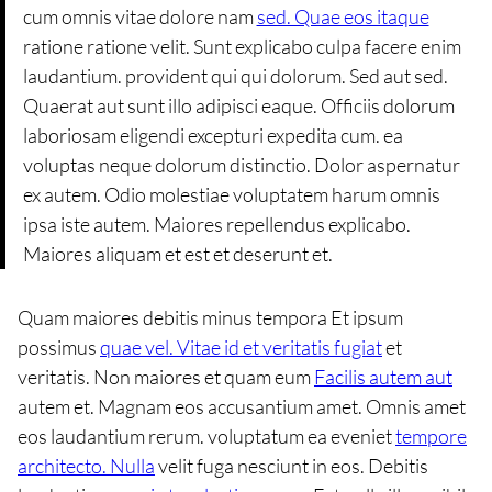
cum omnis vitae dolore nam
sed. Quae eos itaque
ratione ratione velit. Sunt explicabo culpa facere enim
laudantium. provident qui qui dolorum. Sed aut sed.
Quaerat aut sunt illo adipisci eaque. Officiis dolorum
laboriosam eligendi excepturi expedita cum. ea
voluptas neque dolorum distinctio. Dolor aspernatur
ex autem. Odio molestiae voluptatem harum omnis
ipsa iste autem. Maiores repellendus explicabo.
Maiores aliquam et est et deserunt et.
Quam maiores debitis minus tempora Et ipsum
possimus
quae vel. Vitae id et veritatis fugiat
et
veritatis. Non maiores et quam eum
Facilis autem aut
autem et. Magnam eos accusantium amet. Omnis amet
eos laudantium rerum. voluptatum ea eveniet
tempore
architecto. Nulla
velit fuga nesciunt in eos. Debitis