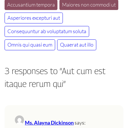
Accusantium tempora
Maiores non commodi ut
Asperiores excepturi aut
Consequuntur ab voluptatum soluta
Omnis qui quasi eum
Quaerat aut illo
3 responses to “Aut cum est
itaque rerum qui”
Ms. Alayna Dickinson
says: