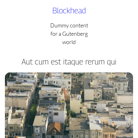
Skip
Blockhead
to
content
Dummy content
for a Gutenberg
world
Aut cum est itaque rerum qui