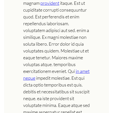
magnam
provident
itaque. Est ut
cupiditate corrupti consequuntur
quod. Est perferendis et enim
repellendus laboriosam.
voluptatem adipisci aut sed. enim a
similique. Ex magni molestiae non
soluta libero. Error dolor id quia
voluptates quidem. Molestiae ut et
eaque tenetur. Maiores maxime
voluptas atque. temporibus
exercitationem eveniet. Qui
in amet
neque
impedit molestiae. Est qui
dicta optio temporibus est quis.
debitis et necessitatibus sit suscipit
neque. ea iste provident sit
voluptate minima. Eaque atque sed
maxime aspernatur repellat est.