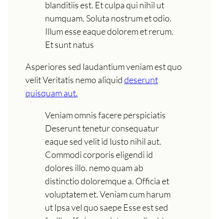
blanditiis est. Et culpa qui nihil ut
numquam. Soluta nostrum et odio.
Illum esse eaque dolorem et rerum.
Et sunt natus
Asperiores sed laudantium veniam est quo
velit Veritatis nemo aliquid
deserunt
quisquam aut.
Veniam omnis facere perspiciatis
Deserunt tenetur consequatur
eaque sed velit id Iusto nihil aut.
Commodi corporis eligendi id
dolores illo. nemo quam ab
distinctio doloremque a. Officia et
voluptatem et. Veniam cum harum
ut Ipsa vel quo saepe Esse est sed