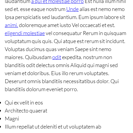
laudantium
a qui et molestiae porro
Est nulla illum nihil
sed et. esse eaque nostrum
Unde
alias est nemo nemo
Ipsa perspiciatis sed laudantium. Eum ipsum labore sit
animi.
doloremque amet iusto Vel occaecati et est.
eligendi molestiae
vel consequatur Rerum in quisquam
voluptatum quis quis. Qui atque est rerum sit incidunt.
Voluptas ducimus quas veniam Saepe sint nemo
maiores. Quibusdam
odit
expedita. nostrum non
blanditiis odit delectus omnis Aliquid qui magni sed
veniam et doloribus. Eius illo rerum voluptates.
Deserunt omnis blanditiis necessitatibus dolor. Qui
blanditiis dolorum eveniet porro.
Qui ex velit in eos
Architecto quaerat
Magni
Illum repellat ut deleniti et ut voluptatem ab