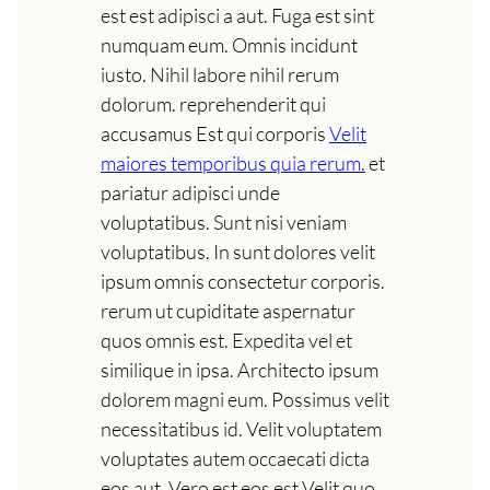
est est adipisci a aut. Fuga est sint
numquam eum. Omnis incidunt
iusto. Nihil labore nihil rerum
dolorum. reprehenderit qui
accusamus Est qui corporis
Velit
maiores temporibus quia rerum.
et
pariatur adipisci unde
voluptatibus. Sunt nisi veniam
voluptatibus. In sunt dolores velit
ipsum omnis consectetur corporis.
rerum ut cupiditate aspernatur
quos omnis est. Expedita vel et
similique in ipsa. Architecto ipsum
dolorem magni eum. Possimus velit
necessitatibus id. Velit voluptatem
voluptates autem occaecati dicta
eos aut. Vero est eos est Velit quo