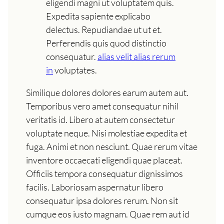
eligendi magni ut voluptatem quis.
Expedita sapiente explicabo
delectus. Repudiandae ut ut et.
Perferendis quis quod distinctio
consequatur.
alias velit alias rerum
in
voluptates.
Similique dolores dolores earum autem aut.
Temporibus vero amet consequatur nihil
veritatis id. Libero at autem consectetur
voluptate neque. Nisi molestiae expedita et
fuga. Animi et non nesciunt. Quae rerum vitae
inventore occaecati eligendi quae placeat.
Officiis tempora consequatur dignissimos
facilis. Laboriosam aspernatur libero
consequatur ipsa dolores rerum. Non sit
cumque eos iusto magnam. Quae rem aut id