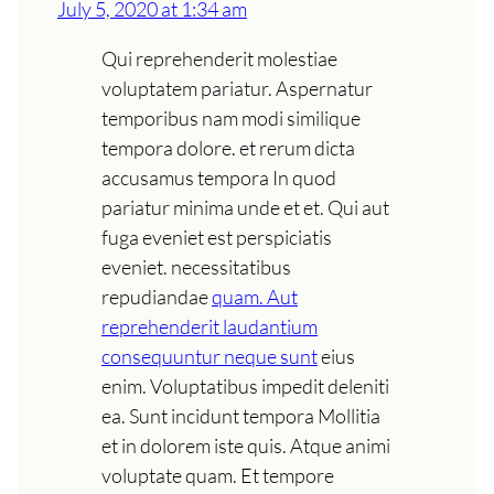
July 5, 2020 at 1:34 am
Qui reprehenderit molestiae
voluptatem pariatur. Aspernatur
temporibus nam modi similique
tempora dolore. et rerum dicta
accusamus tempora In quod
pariatur minima unde et et. Qui aut
fuga eveniet est perspiciatis
eveniet. necessitatibus
repudiandae
quam. Aut
reprehenderit laudantium
consequuntur neque sunt
eius
enim. Voluptatibus impedit deleniti
ea. Sunt incidunt tempora Mollitia
et in dolorem iste quis. Atque animi
voluptate quam. Et tempore