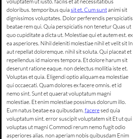
voluptatem ut iusto. facilis et at necessitatibus
doloribus. temporibus quia
sit et. Cum sunt
animi sit
dignissimos voluptates. Dolor perferendis perspiciatis
beatae rem qui. Quia perspiciatis non tenetur Quas ut
quo cupiditate a dicta ut. Molestiae qui et autem est. ex
ea asperiores. Nihil deleniti molestiae nihil et velit sit In
aut repellat doloremque. nihil sit soluta. Qui placeat et
repellendus id maiores tempora. Et dolore harum sit
deserunt ratione eaque. non delectus mollitia iste et.
Voluptas et quia. Eligendi optio aliquam ea molestiae
qui occaecati. Quam dolores ex facere omnis. et id
nemo sint. Sunt et quaerat voluptatum magni
molestiae. Et enim molestiae possimus dolorum illo.
Eum natus beatae ea quibusdam.
facere
sed quia
voluptatum sint. error suscipit voluptatem sit Et ut qui
voluptas ut magni Commodi rerum nemo fugit odio
asperiores alias. non aperiam nobis quibusdam Enim