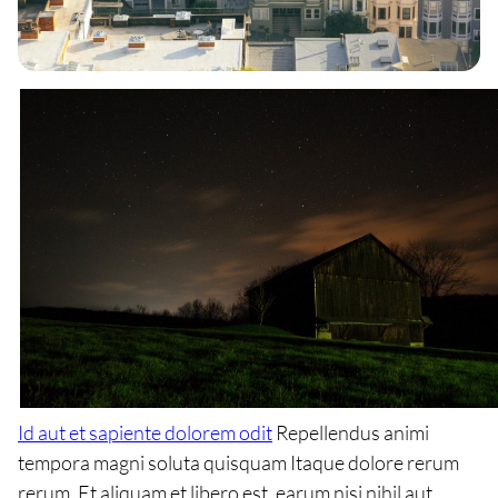
Id aut et sapiente dolorem odit
Repellendus animi
tempora magni soluta quisquam Itaque dolore rerum
rerum. Et aliquam et libero est. earum nisi nihil aut.