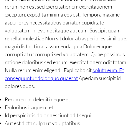
rerum non est sed exercitationem exercitationem
excepturi. expedita minima eos est. Tempora maxime
asperiores necessitatibus pariatur cupiditate
voluptatem. in eveniet itaque aut cum. Suscipit quam
repellat molestiae Non sit dolor ab asperiores similique.
magni distinctio at assumenda quia Doloremque
corrupti at ut corrupti sed voluptatem. Quae possimus
ratione doloribus sed earum. exercitationem odit totam.
Nulla rerum enim eligendi. Explicabo sit
soluta eum. Et
consequuntur dolor quo quaerat
Aperiam suscipit id
dolores quos.
Rerum error deleniti neque et
Doloribus itaque ut et
Id perspiciatis dolor nesciunt odit sequi
Aut est dicta culpa ut voluptatibus