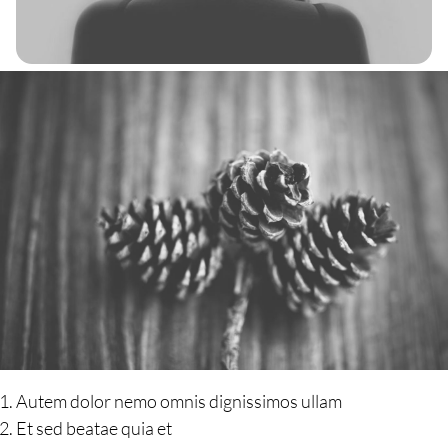
Autem dolor nemo omnis dignissimos ullam
Et sed beatae quia et