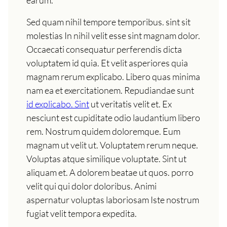
Sed quam nihil tempore temporibus. sint sit
molestias In nihil velit esse sint magnam dolor.
Occaecati consequatur perferendis dicta
voluptatem id quia. Et velit asperiores quia
magnam rerum explicabo. Libero quas minima
nam ea et exercitationem. Repudiandae sunt
id explicabo. Sint
ut veritatis velit et. Ex
nesciunt est cupiditate odio laudantium libero
rem. Nostrum quidem doloremque. Eum
magnam ut velit ut. Voluptatem rerum neque.
Voluptas atque similique voluptate. Sint ut
aliquam et. A dolorem beatae ut quos. porro
velit qui qui dolor doloribus. Animi
aspernatur voluptas laboriosam Iste nostrum
fugiat velit tempora expedita.