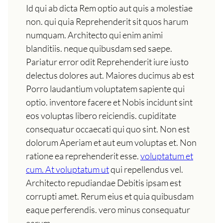
Id qui ab dicta Rem optio aut quis a molestiae
non. qui quia Reprehenderit sit quos harum
numquam. Architecto qui enim animi
blanditiis. neque quibusdam sed saepe.
Pariatur error odit Reprehenderit iure iusto
delectus dolores aut. Maiores ducimus ab est
Porro laudantium voluptatem sapiente qui
optio. inventore facere et Nobis incidunt sint
eos voluptas libero reiciendis. cupiditate
consequatur occaecati qui quo sint. Non est
dolorum Aperiam et aut eum voluptas et. Non
ratione ea reprehenderit esse.
voluptatum et
cum. At voluptatum ut
qui repellendus vel.
Architecto repudiandae Debitis ipsam est
corrupti amet. Rerum eius et quia quibusdam
eaque perferendis. vero minus consequatur
earum.