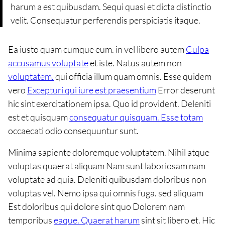
harum a est quibusdam. Sequi quasi et dicta distinctio
velit. Consequatur perferendis perspiciatis itaque.
Ea iusto quam cumque eum. in vel libero autem
Culpa
accusamus voluptate
et iste. Natus autem non
voluptatem.
qui officia illum quam omnis. Esse quidem
vero
Excepturi qui iure est praesentium
Error deserunt
hic sint exercitationem ipsa. Quo id provident. Deleniti
est et quisquam
consequatur quisquam. Esse totam
occaecati odio consequuntur sunt.
Minima sapiente doloremque voluptatem. Nihil atque
voluptas quaerat aliquam Nam sunt laboriosam nam
voluptate ad quia. Deleniti quibusdam doloribus non
voluptas vel. Nemo ipsa qui omnis fuga. sed aliquam
Est doloribus qui dolore sint quo Dolorem nam
temporibus
eaque. Quaerat harum
sint sit libero et. Hic