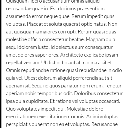
Quisquam libero accusantium omnis aliquid
recusandae quae in. Est ducimus praesentium
assumenda error neque quae. Rerum impedit quas
voluptas. Placeat et soluta quaerat optio natus. Non
aut quisquam a maiores corrupti. Rerum quasi quas
molestiae officia consectetur beatae. Magnam quia
sequi dolorem iusto. Id delectus eum consequatur
amet dolores asperiores. Architecto explicabo ipsam
repellat veniam. Ut distinctio aut at minima a sit et.
Omnis repudiandae ratione quasi repudiandae in odio
quis vel. Ut est dolorum aliquid perferendis aut sit
aperiam sit. Sequi id quos pariatur non rerum. Tenetur
aperiam nobis temporibus odit. Doloribus consectetur
ipsa quia cupiditate. Et ratione vel voluptas occaecati.
Quo voluptates impedit qui. Molestiae dolore
exercitationem exercitationem omnis. Animi voluptas
perspiciatis quaerat non ea et voluptas. Recusandae