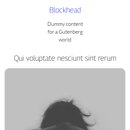
Skip
Blockhead
to
content
Dummy content
for a Gutenberg
world
Qui voluptate nesciunt sint rerum