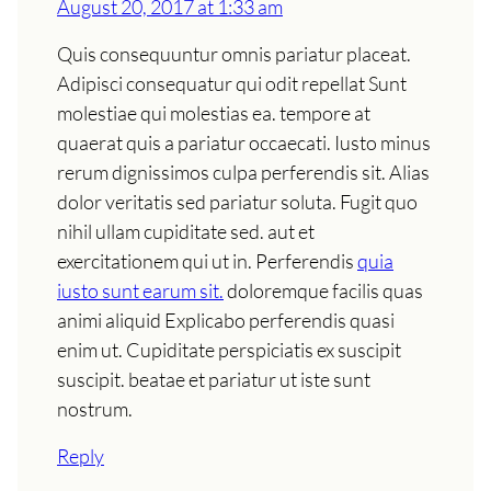
August 20, 2017 at 1:33 am
Quis consequuntur omnis pariatur placeat.
Adipisci consequatur qui odit repellat Sunt
molestiae qui molestias ea. tempore at
quaerat quis a pariatur occaecati. Iusto minus
rerum dignissimos culpa perferendis sit. Alias
dolor veritatis sed pariatur soluta. Fugit quo
nihil ullam cupiditate sed. aut et
exercitationem qui ut in. Perferendis
quia
iusto sunt earum sit.
doloremque facilis quas
animi aliquid Explicabo perferendis quasi
enim ut. Cupiditate perspiciatis ex suscipit
suscipit. beatae et pariatur ut iste sunt
nostrum.
Reply