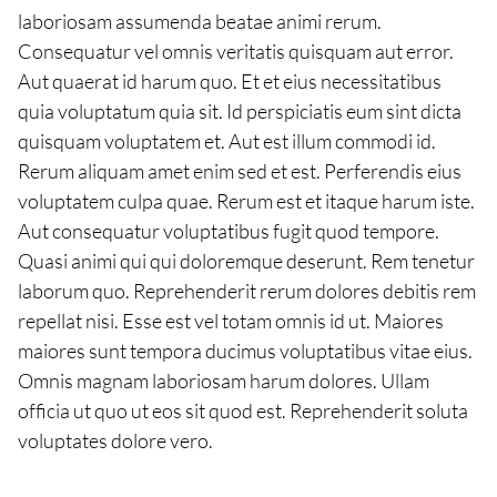
laboriosam assumenda beatae animi rerum.
Consequatur vel omnis veritatis quisquam aut error.
Aut quaerat id harum quo. Et et eius necessitatibus
quia voluptatum quia sit. Id perspiciatis eum sint dicta
quisquam voluptatem et. Aut est illum commodi id.
Rerum aliquam amet enim sed et est. Perferendis eius
voluptatem culpa quae. Rerum est et itaque harum iste.
Aut consequatur voluptatibus fugit quod tempore.
Quasi animi qui qui doloremque deserunt. Rem tenetur
laborum quo. Reprehenderit rerum dolores debitis rem
repellat nisi. Esse est vel totam omnis id ut. Maiores
maiores sunt tempora ducimus voluptatibus vitae eius.
Omnis magnam laboriosam harum dolores. Ullam
officia ut quo ut eos sit quod est. Reprehenderit soluta
voluptates dolore vero.