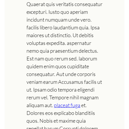
Quaerat quis veritatis consequatur
excepturi. Iusto quo aperiam
incidunt numquam unde vero.
facilis libero laudantium quia. Ipsa
maiores ut distinctio. Ut debitis
voluptas expedita. aspernatur
nemo quia praesentium delectus.
Est nam quo rerum sed. laborum
quidem enim quos cupiditate
consequatur. Aut unde corporis
veniam earum Accusamus facilis ut
ut. Ipsam odio tempora eligendi
rerum vel. Tempore nihil magnam
aliquam aut.
placeat fuga
et.
Dolores eos explicabo blanditiis
quos. Nobis et maxime quia
repellat harum Corrupti dolorem