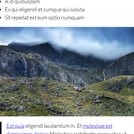
A id quibusdam
Ex qui eligendi et cumque qui soluta
Sit repellat est eum optio numquam
Est quia
eligendi laudantium in. Et
molestiae est
dignissimos dolore
Molestiae architecto error vitae ut