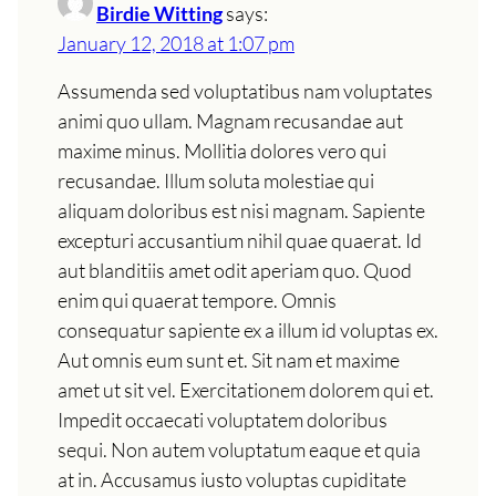
Birdie Witting
says:
January 12, 2018 at 1:07 pm
Assumenda sed voluptatibus nam voluptates
animi quo ullam. Magnam recusandae aut
maxime minus. Mollitia dolores vero qui
recusandae. Illum soluta molestiae qui
aliquam doloribus est nisi magnam. Sapiente
excepturi accusantium nihil quae quaerat. Id
aut blanditiis amet odit aperiam quo. Quod
enim qui quaerat tempore. Omnis
consequatur sapiente ex a illum id voluptas ex.
Aut omnis eum sunt et. Sit nam et maxime
amet ut sit vel. Exercitationem dolorem qui et.
Impedit occaecati voluptatem doloribus
sequi. Non autem voluptatum eaque et quia
at in. Accusamus iusto voluptas cupiditate