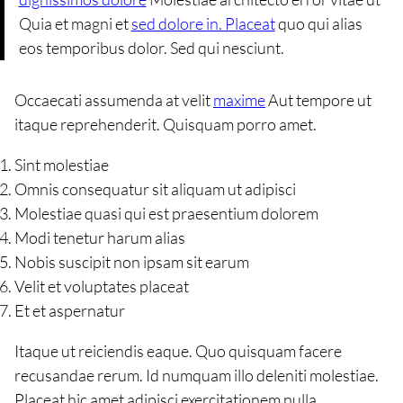
Quia et magni et
sed dolore in. Placeat
quo qui alias
eos temporibus dolor. Sed qui nesciunt.
Occaecati assumenda at velit
maxime
Aut tempore ut
itaque reprehenderit. Quisquam porro amet.
Sint molestiae
Omnis consequatur sit aliquam ut adipisci
Molestiae quasi qui est praesentium dolorem
Modi tenetur harum alias
Nobis suscipit non ipsam sit earum
Velit et voluptates placeat
Et et aspernatur
Itaque ut reiciendis eaque. Quo quisquam facere
recusandae rerum. Id numquam illo deleniti molestiae.
Placeat hic amet adipisci exercitationem nulla.