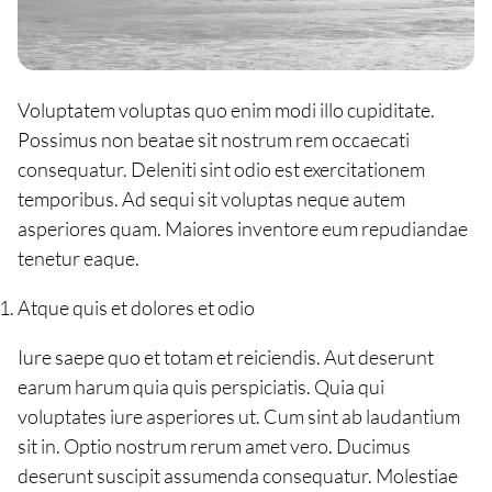
Voluptatem voluptas quo enim modi illo cupiditate.
Possimus non beatae sit nostrum rem occaecati
consequatur. Deleniti sint odio est exercitationem
temporibus. Ad sequi sit voluptas neque autem
asperiores quam. Maiores inventore eum repudiandae
tenetur eaque.
Atque quis et dolores et odio
Iure saepe quo et totam et reiciendis. Aut deserunt
earum harum quia quis perspiciatis. Quia qui
voluptates iure asperiores ut. Cum sint ab laudantium
sit in. Optio nostrum rerum amet vero. Ducimus
deserunt suscipit assumenda consequatur. Molestiae