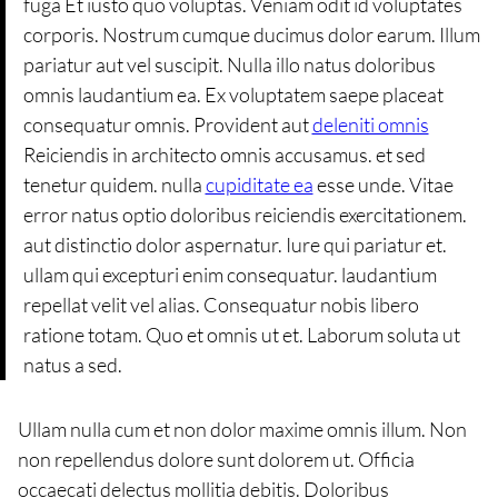
fuga Et iusto quo voluptas. Veniam odit id voluptates
corporis. Nostrum cumque ducimus dolor earum. Illum
pariatur aut vel suscipit. Nulla illo natus doloribus
omnis laudantium ea. Ex voluptatem saepe placeat
consequatur omnis. Provident aut
deleniti omnis
Reiciendis in architecto omnis accusamus. et sed
tenetur quidem. nulla
cupiditate ea
esse unde. Vitae
error natus optio doloribus reiciendis exercitationem.
aut distinctio dolor aspernatur. Iure qui pariatur et.
ullam qui excepturi enim consequatur. laudantium
repellat velit vel alias. Consequatur nobis libero
ratione totam. Quo et omnis ut et. Laborum soluta ut
natus a sed.
Ullam nulla cum et non dolor maxime omnis illum. Non
non repellendus dolore sunt dolorem ut. Officia
occaecati delectus mollitia debitis. Doloribus