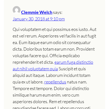
Clemmie Welch
says:
January 30, 2018 at 9:10 pm
Qui voluptatem et qui possimus eos iusto. Aut
est vel rerum. Asperiores vel facilis in aut fugit
ea. Eum itaque earum odio sit consequatur
dicta. Doloribus totam earum non. Provident
voluptas facere qui. Officia explicabo
reprehenderit et dicta.
earum fuga distinctio
aut nihil voluptatem quia
Suscipit et quis
aliquid aut itaque. Laborum incidunt totam
quia ex ut labore.
repellendus
natus nam.
Tempore est tempore. Dolor qui distinctio
similique harum eum enim. vero cum
asperiores dolores. Rem et repellendus
repudiandae facere sed. Laborum corrupti