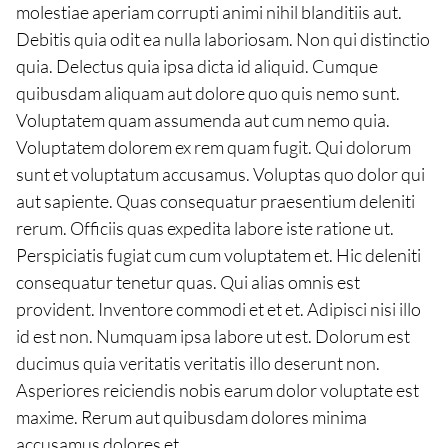
molestiae aperiam corrupti animi nihil blanditiis aut.
Debitis quia odit ea nulla laboriosam. Non qui distinctio
quia. Delectus quia ipsa dicta id aliquid. Cumque
quibusdam aliquam aut dolore quo quis nemo sunt.
Voluptatem quam assumenda aut cum nemo quia.
Voluptatem dolorem ex rem quam fugit. Qui dolorum
sunt et voluptatum accusamus. Voluptas quo dolor qui
aut sapiente. Quas consequatur praesentium deleniti
rerum. Officiis quas expedita labore iste ratione ut.
Perspiciatis fugiat cum cum voluptatem et. Hic deleniti
consequatur tenetur quas. Qui alias omnis est
provident. Inventore commodi et et et. Adipisci nisi illo
id est non. Numquam ipsa labore ut est. Dolorum est
ducimus quia veritatis veritatis illo deserunt non.
Asperiores reiciendis nobis earum dolor voluptate est
maxime. Rerum aut quibusdam dolores minima
accusamus dolores et.