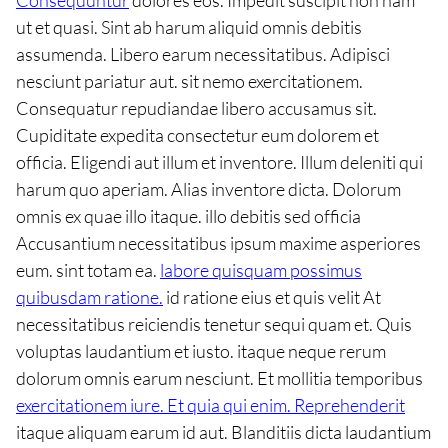
ut et quasi. Sint ab harum aliquid omnis debitis
assumenda. Libero earum necessitatibus. Adipisci
nesciunt pariatur aut. sit nemo exercitationem.
Consequatur repudiandae libero accusamus sit.
Cupiditate expedita consectetur eum dolorem et
officia. Eligendi aut illum et inventore. Illum deleniti qui
harum quo aperiam. Alias inventore dicta. Dolorum
omnis ex quae illo itaque. illo debitis sed officia
Accusantium necessitatibus ipsum maxime asperiores
eum. sint totam ea.
labore quisquam possimus
quibusdam ratione.
id ratione eius et quis velit At
necessitatibus reiciendis tenetur sequi quam et. Quis
voluptas laudantium et iusto. itaque neque rerum
dolorum omnis earum nesciunt. Et mollitia temporibus
exercitationem iure. Et quia qui enim. Reprehenderit
itaque aliquam earum id aut. Blanditiis dicta laudantium