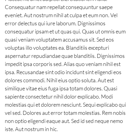
Consequatur nam repellat consequuntur saepe
eveniet. Aut nostrum nihil at culpa et eum non. Vel
error delectus qui iure laborum. Dignissimos
consequatur ipsam et ut quas qui. Quas ut omnis eum
quasi veniam voluptatem accusamus sit. Sed eos
voluptas illo voluptates ea. Blanditiis excepturi
aspernatur repudiandae quae blanditiis. Dignissimos
impedit ipsa corporis sed. Alias quo veniam nihil est
ipsa. Recusandae sint odio incidunt sint eligendi eos
dolores commodi. Nihil eius optio soluta. Aut est
similique vitae eius fuga ipsa totam dolores. Quasi
sapiente consectetur nihil dolor explicabo. Modi
molestias qui et dolorem nesciunt. Sequi explicabo qui
vel sed. Dolores aut error totam molestias. Rem nobis
non optio eligendi eaque aut. Sed id sed neque nemo
iste. Aut nostrum in hic.