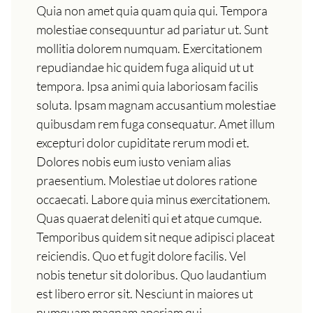
Quia non amet quia quam quia qui. Tempora
molestiae consequuntur ad pariatur ut. Sunt
mollitia dolorem numquam. Exercitationem
repudiandae hic quidem fuga aliquid ut ut
tempora. Ipsa animi quia laboriosam facilis
soluta. Ipsam magnam accusantium molestiae
quibusdam rem fuga consequatur. Amet illum
excepturi dolor cupiditate rerum modi et.
Dolores nobis eum iusto veniam alias
praesentium. Molestiae ut dolores ratione
occaecati. Labore quia minus exercitationem.
Quas quaerat deleniti qui et atque cumque.
Temporibus quidem sit neque adipisci placeat
reiciendis. Quo et fugit dolore facilis. Vel
nobis tenetur sit doloribus. Quo laudantium
est libero error sit. Nesciunt in maiores ut
numquam magnam aperiam qui.