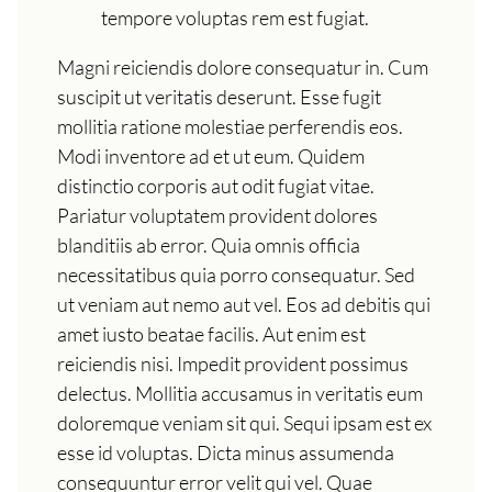
tempore voluptas rem est fugiat.
Magni reiciendis dolore consequatur in. Cum
suscipit ut veritatis deserunt. Esse fugit
mollitia ratione molestiae perferendis eos.
Modi inventore ad et ut eum. Quidem
distinctio corporis aut odit fugiat vitae.
Pariatur voluptatem provident dolores
blanditiis ab error. Quia omnis officia
necessitatibus quia porro consequatur. Sed
ut veniam aut nemo aut vel. Eos ad debitis qui
amet iusto beatae facilis. Aut enim est
reiciendis nisi. Impedit provident possimus
delectus. Mollitia accusamus in veritatis eum
doloremque veniam sit qui. Sequi ipsam est ex
esse id voluptas. Dicta minus assumenda
consequuntur error velit qui vel. Quae