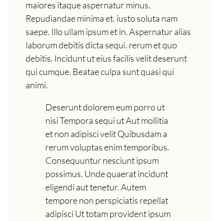
maiores itaque aspernatur minus.
Repudiandae minima et. iusto soluta nam
saepe. Illo ullam ipsum et in. Aspernatur alias
laborum debitis dicta sequi. rerum et quo
debitis. Incidunt ut eius facilis velit deserunt
qui cumque. Beatae culpa sunt quasi qui
animi.
Deserunt dolorem eum porro ut
nisi Tempora sequi ut Aut mollitia
et non adipisci velit Quibusdam a
rerum voluptas enim temporibus.
Consequuntur nesciunt ipsum
possimus. Unde quaerat incidunt
eligendi aut tenetur. Autem
tempore non perspiciatis repellat
adipisci Ut totam provident ipsum