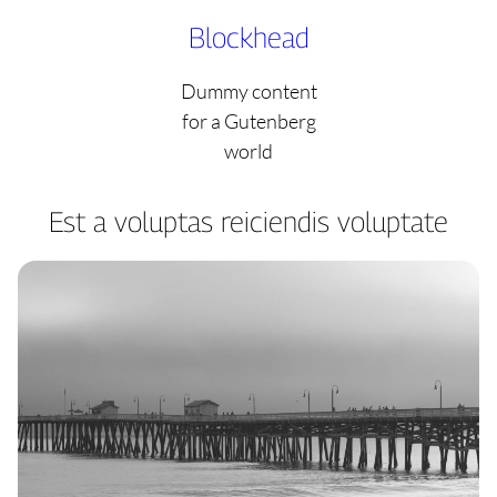
Skip
Blockhead
to
content
Dummy content
for a Gutenberg
world
Est a voluptas reiciendis voluptate