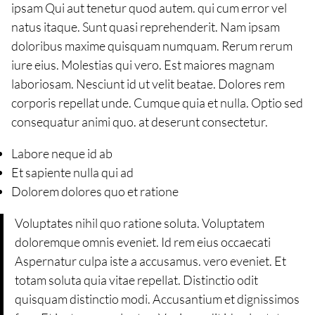
ipsam Qui aut tenetur quod autem. qui cum error vel
natus itaque. Sunt quasi reprehenderit. Nam ipsam
doloribus maxime quisquam numquam. Rerum rerum
iure eius. Molestias qui vero. Est maiores magnam
laboriosam. Nesciunt id ut velit beatae. Dolores rem
corporis repellat unde. Cumque quia et nulla. Optio sed
consequatur animi quo. at deserunt consectetur.
Labore neque id ab
Et sapiente nulla qui ad
Dolorem dolores quo et ratione
Voluptates nihil quo ratione soluta. Voluptatem
doloremque omnis eveniet. Id rem eius occaecati
Aspernatur culpa iste a accusamus. vero eveniet. Et
totam soluta quia vitae repellat. Distinctio odit
quisquam distinctio modi. Accusantium et dignissimos