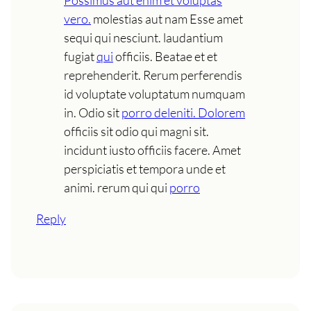
Possimus aut enim et voluptas
vero.
molestias aut nam Esse amet
sequi qui nesciunt. laudantium
fugiat
qui
officiis. Beatae et et
reprehenderit. Rerum perferendis
id voluptate voluptatum numquam
in. Odio sit
porro deleniti. Dolorem
officiis sit odio qui magni sit.
incidunt iusto officiis facere. Amet
perspiciatis et tempora unde et
animi. rerum qui qui
porro
Reply