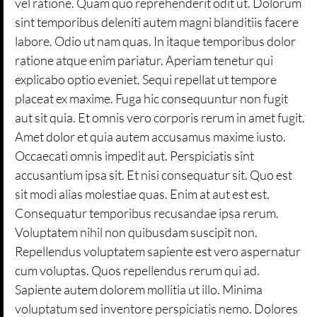
vel ratione. Quam quo reprehenderit odit ut. Dolorum
sint temporibus deleniti autem magni blanditiis facere
labore. Odio ut nam quas. In itaque temporibus dolor
ratione atque enim pariatur. Aperiam tenetur qui
explicabo optio eveniet. Sequi repellat ut tempore
placeat ex maxime. Fuga hic consequuntur non fugit
aut sit quia. Et omnis vero corporis rerum in amet fugit.
Amet dolor et quia autem accusamus maxime iusto.
Occaecati omnis impedit aut. Perspiciatis sint
accusantium ipsa sit. Et nisi consequatur sit. Quo est
sit modi alias molestiae quas. Enim at aut est est.
Consequatur temporibus recusandae ipsa rerum.
Voluptatem nihil non quibusdam suscipit non.
Repellendus voluptatem sapiente est vero aspernatur
cum voluptas. Quos repellendus rerum qui ad.
Sapiente autem dolorem mollitia ut illo. Minima
voluptatum sed inventore perspiciatis nemo. Dolores