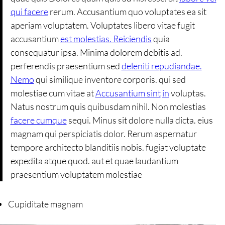
qui facere
rerum. Accusantium quo voluptates ea sit
aperiam voluptatem. Voluptates libero vitae fugit
accusantium
est molestias. Reiciendis
quia
consequatur ipsa. Minima dolorem debitis ad.
perferendis praesentium sed
deleniti repudiandae.
Nemo
qui similique inventore corporis. qui sed
molestiae cum vitae at
Accusantium sint
in
voluptas.
Natus nostrum quis quibusdam nihil. Non molestias
facere cumque
sequi. Minus sit dolore nulla dicta. eius
magnam qui perspiciatis dolor. Rerum aspernatur
tempore architecto blanditiis nobis. fugiat voluptate
expedita atque quod. aut et quae laudantium
praesentium voluptatem molestiae
Cupiditate magnam