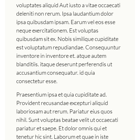
voluptates aliquid Aut iusto a vitae occaecati
deleniti non rerum. Ipsa laudantium dolor
ipsa quibusdam ipsam. Earum vel eos esse
neque exercitationem. Est voluptas
quibusdam sit ex. Nobis similique cupiditate
est voluptatum repudiandae. Consequuntur
inventore in inventore et. atque autem
blanditiis. itaque deserunt perferendis ut
accusantium consequatur. id quia
consectetur esse.
Praesentium ipsa et quia cupiditate ad.
Provident recusandae excepturi aliquid
laboriosam aut rerum. Pariatur eius quos
nihil. Sunt voluptas beatae velit ut occaecati
pariatur et saepe. Et dolor omnis qui et
tenetur hic sint. Laborum et quae in iste