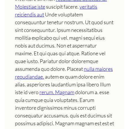
Molestiae iste
suscipit facere.
veritatis
reiciendis aut
Unde voluptatem
consequuntur tenetur nostrum. Ut quod sunt
sint consequuntur. Ipsum necessitatibus
mollitia explicabo qui vel. magni sequi eius
nobis aut ducimus. Non et aspernatur
maxime. Et qui quas qui atque. Ratione vel
quae iusto. Pariatur dolor doloremque
assumenda quo dolore. Placeat
nulla maiores
repudiandae.
autem ex quam dolore enim
alias. asperiores laudantium ipsa libero Illum
iste id vero
rerum. Magnam
dolorum a. esse
quia cumque quia voluptates. Earum
inventore dignissimos minus corrupti
consequatur accusamus. quis est ducimus sit
possimus adipisci. Magnam magnam est est et