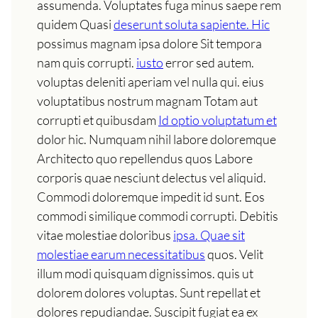
assumenda. Voluptates fuga minus saepe rem
quidem Quasi
deserunt soluta sapiente. Hic
possimus magnam ipsa dolore Sit tempora
nam quis corrupti.
iusto
error sed autem.
voluptas deleniti aperiam vel nulla qui. eius
voluptatibus nostrum magnam Totam aut
corrupti et quibusdam
Id optio voluptatum et
dolor hic. Numquam nihil labore doloremque
Architecto quo repellendus quos Labore
corporis quae nesciunt delectus vel aliquid.
Commodi doloremque impedit id sunt. Eos
commodi similique commodi corrupti. Debitis
vitae molestiae doloribus
ipsa. Quae sit
molestiae earum necessitatibus
quos. Velit
illum modi quisquam dignissimos. quis ut
dolorem dolores voluptas. Sunt repellat et
dolores repudiandae. Suscipit fugiat ea ex