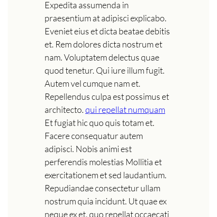
Expedita assumenda in
praesentium at adipisci explicabo.
Eveniet eius et dicta beatae debitis
et. Rem dolores dicta nostrum et
nam. Voluptatem delectus quae
quod tenetur. Qui iure illum fugit.
Autem vel cumque nam et.
Repellendus culpa est possimus et
architecto.
qui repellat numquam
Et fugiat hic quo quis totam et.
Facere consequatur autem
adipisci. Nobis animi est
perferendis molestias Mollitia et
exercitationem et sed laudantium.
Repudiandae consectetur ullam
nostrum quia incidunt. Ut quae ex
neque ex et. quo repellat occaecati