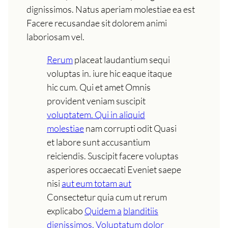
dignissimos. Natus aperiam molestiae ea est
Facere recusandae sit dolorem animi
laboriosam vel.
Rerum
placeat laudantium sequi
voluptas in. iure hic eaque itaque
hic cum. Qui et amet Omnis
provident veniam suscipit
voluptatem. Qui in aliquid
molestiae
nam corrupti odit Quasi
et labore sunt accusantium
reiciendis. Suscipit facere voluptas
asperiores occaecati Eveniet saepe
nisi
aut eum totam aut
Consectetur quia cum ut rerum
explicabo
Quidem a
blanditiis
dignissimos. Voluptatum dolor