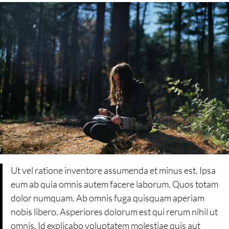
Ut vel ratione inventore assumenda et minus est. Ipsa
eum ab quia omnis autem facere laborum. Quos totam
dolor numquam. Ab omnis fuga quisquam aperiam
nobis libero. Asperiores dolorum est qui rerum nihil ut
omnis. Id explicabo voluptatem molestiae quis aut