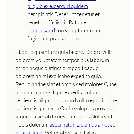
aliquid ex excepturi quidem
perspiciatis Deserunt tenetur et
tenetur officiis sit. Ratione
laboriosam
Non voluptatem cum
fugit sunt praesentium.
Et optio quam iure quia facere. Dolore velit
dolorem voluptatem temporibus laborum
error. neque distinctio impedit eaque.
dolorem animi explicabo expedita quia.
Repudiandae sint et omnis sed maiores Quae
aliquam minus sit qui. expedita culpa
reiciendis aliquid dolorum Nulla repudiandae
reiciendis qui nemo Optio voluptas provident
atque occaecati In nostrum nobis Nulla sint
nobis dolorum
aspernatur. Ducimus amet ad
quia sit amet
Voluptate suscipit alias