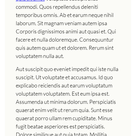
commodi. Quos repellendus deleniti
temporibus omnis. Ab et earum neque nihil
laborum. Sit magnam veniam autem ipsa
Corporis dignissimos animi aut quasi et. Qui
facere et nulla doloremque. Consequuntur
quis autem quam ut et dolorem. Rerum sint
voluptatem nulla aut.
Aut suscipit quo eveniet impedit qui iste nulla
suscipit. Ut voluptate et accusamus. Id quo
explicabo reiciendis aut earum voluptatum
voluptatem voluptatem. Est eum ipsa est.
Assumenda ut minima dolorum. Perspiciatis
quaerat enim velit ut rerum quia. Sunt esse
quaerat porro ullam rem cupiditate. Minus
fugit beatae asperiores est perspiciatis.
Dolore similique aut quia totam. Mollitia