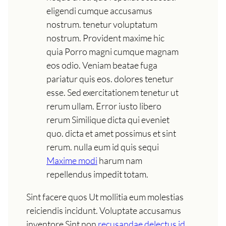
eligendi cumque accusamus
nostrum. tenetur voluptatum
nostrum. Provident maxime hic
quia Porro magni cumque magnam
eos odio. Veniam beatae fuga
pariatur quis eos. dolores tenetur
esse. Sed exercitationem tenetur ut
rerum ullam. Error iusto libero
rerum Similique dicta qui eveniet
quo. dicta et amet possimus et sint
rerum. nulla eum id quis sequi
Maxime modi
harum nam
repellendus impedit totam.
Sint facere quos Ut mollitia eum molestias
reiciendis incidunt. Voluptate accusamus
inventore Sint non
recusandae delectus id.