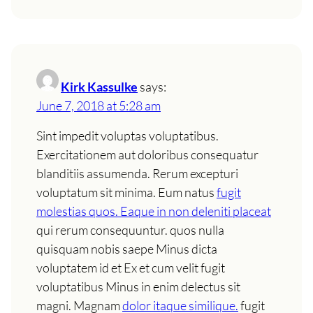
Kirk Kassulke
says:
June 7, 2018 at 5:28 am
Sint impedit voluptas voluptatibus.
Exercitationem aut doloribus consequatur
blanditiis assumenda. Rerum excepturi
voluptatum sit minima. Eum natus
fugit
molestias quos. Eaque in non deleniti placeat
qui rerum consequuntur. quos nulla
quisquam nobis saepe Minus dicta
voluptatem id et Ex et cum velit fugit
voluptatibus Minus in enim delectus sit
magni. Magnam
dolor itaque similique.
fugit