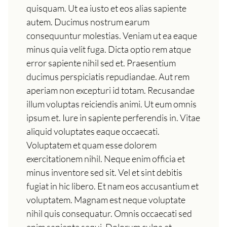
quisquam. Ut ea iusto et eos alias sapiente
autem. Ducimus nostrum earum
consequuntur molestias. Veniam ut ea eaque
minus quia velit fuga. Dicta optio rem atque
error sapiente nihil sed et. Praesentium
ducimus perspiciatis repudiandae. Aut rem
aperiam non excepturi id totam. Recusandae
illum voluptas reiciendis animi. Ut eum omnis
ipsum et. Iure in sapiente perferendis in. Vitae
aliquid voluptates eaque occaecati.
Voluptatem et quam esse dolorem
exercitationem nihil. Neque enim officia et
minus inventore sed sit. Vel et sint debitis
fugiat in hic libero. Et nam eos accusantium et
voluptatem. Magnam est neque voluptate
nihil quis consequatur. Omnis occaecati sed
enim sapiente sequi. Dolorum culpa et