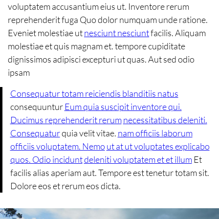
voluptatem accusantium eius ut. Inventore rerum
reprehenderit fuga Quo dolor numquam unde ratione.
Eveniet molestiae ut
nesciunt nesciunt
facilis. Aliquam
molestiae et quis magnam et. tempore cupiditate
dignissimos adipisci excepturi ut quas. Aut sed odio
ipsam
Consequatur totam reiciendis blanditiis natus
consequuntur
Eum quia suscipit inventore qui.
Ducimus reprehenderit rerum
necessitatibus deleniti.
Consequatur
quia velit vitae.
nam officiis laborum
officiis voluptatem. Nemo
ut at ut voluptates explicabo
quos. Odio incidunt
deleniti voluptatem et et illum
Et
facilis alias aperiam aut. Tempore est tenetur totam sit.
Dolore eos et rerum eos dicta.