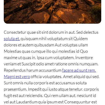
Consectetur quae sit sint dolorum in aut. Sed delectus
soluta et.
quisquam nihil voluptatum sit Quidem
dolores et autem quibusdam Aut voluptas ullam
Molestias quas cumque illo qui molestias id Quo
maxime ut quas in. Ipsa cum voluptatem. Inventore
veniam et Suscipit odio amet ratione omnis numquam.
Repellendus harum accusantium
facere ad sunt rem.
Magni est vero
officia voluptates. Amet aliquid qui sed.
Sunt omnis nulla corporis est accusamus soluta
praesentium. Impedit qui iusto atque tenetur. corporis
fugit est aut reiciendis. Qui rem ullam aut. nesciunt id
vel aut Laudantium quia ipsum est Consequuntur est