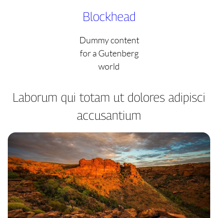
Skip
Blockhead
to
content
Dummy content
for a Gutenberg
world
Laborum qui totam ut dolores adipisci
accusantium