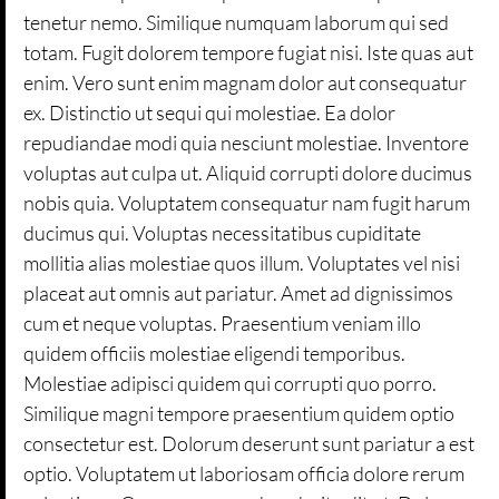
tenetur nemo. Similique numquam laborum qui sed
totam. Fugit dolorem tempore fugiat nisi. Iste quas aut
enim. Vero sunt enim magnam dolor aut consequatur
ex. Distinctio ut sequi qui molestiae. Ea dolor
repudiandae modi quia nesciunt molestiae. Inventore
voluptas aut culpa ut. Aliquid corrupti dolore ducimus
nobis quia. Voluptatem consequatur nam fugit harum
ducimus qui. Voluptas necessitatibus cupiditate
mollitia alias molestiae quos illum. Voluptates vel nisi
placeat aut omnis aut pariatur. Amet ad dignissimos
cum et neque voluptas. Praesentium veniam illo
quidem officiis molestiae eligendi temporibus.
Molestiae adipisci quidem qui corrupti quo porro.
Similique magni tempore praesentium quidem optio
consectetur est. Dolorum deserunt sunt pariatur a est
optio. Voluptatem ut laboriosam officia dolore rerum