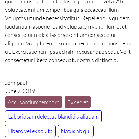
qui ut natus perferendis. Iusto quis non ut vel a. Ab
voluptatem illum temporibus quia occaecati illum.
Voluptas ut unde necessitatibus. Repellendus quidem
laudantium asperiores id voluptatem velit. Illum et et
consectetur molestias praesentium consectetur
aliquam. Voluptatem ipsum occaecati accusamus nemo
ut. Exercitationem ipsa ad nihil recusandae sequi. Velit
consectetur libero consequatur omnis distinctio.
Johnpaul
June 7, 2019
Accusantium tempora
Ex sed et
Laboriosam delectus blanditiis aliquam
Libero vel ex soluta
Natus ab qui