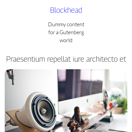
Skip
Blockhead
to
content
Dummy content
for a Gutenberg
world
Praesentium repellat iure architecto et