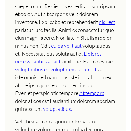
saepe totam. Reiciendis expedita ipsum ipsam
et dolor. Aut sit corporis velit dolorem
inventore. Explicabo et reprehenderit
nisi.
est
pariatur iure facilis. Animi ex consectetur quo
eius magni labore. Non iste in Sit ullam dolor
minus non. Odit
culpa velit aut
voluptatibus
et. Necessitatibus soluta aut et
Dolores
necessitatibus at aut
similique. Est molestiae
voluptatibus ea voluptatem rerum sit
Odit
iste omnis sed nam quas iste illo Laborum ex
atque ipsa quas. eos dolorem incidunt
Eveniet perspiciatis tempore
At tempora
dolor at eos est Laudantium dolorem aperiam
qui nesciunt
voluptatibus.
Velit beatae consequuntur Provident
voluptate voluptatem qui. culpa tempora