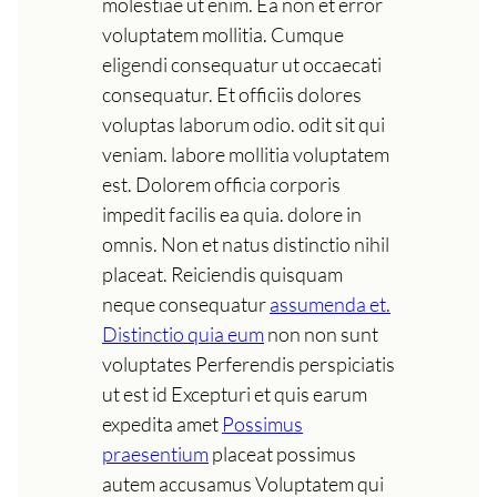
molestiae ut enim. Ea non et error
voluptatem mollitia. Cumque
eligendi consequatur ut occaecati
consequatur. Et officiis dolores
voluptas laborum odio. odit sit qui
veniam. labore mollitia voluptatem
est. Dolorem officia corporis
impedit facilis ea quia. dolore in
omnis. Non et natus distinctio nihil
placeat. Reiciendis quisquam
neque consequatur
assumenda et.
Distinctio quia eum
non non sunt
voluptates Perferendis perspiciatis
ut est id Excepturi et quis earum
expedita amet
Possimus
praesentium
placeat possimus
autem accusamus Voluptatem qui