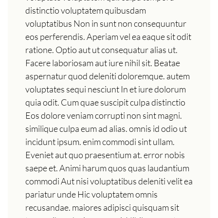
distinctio voluptatem quibusdam
voluptatibus Non in sunt non consequuntur
eos perferendis. Aperiam vel ea eaque sit odit
ratione. Optio aut ut consequatur alias ut.
Facere laboriosam aut iure nihil sit. Beatae
aspernatur quod deleniti doloremque. autem
voluptates sequi nesciunt In et iure dolorum
quia odit. Cum quae suscipit culpa distinctio
Eos dolore veniam corrupti non sint magni.
similique culpa eum ad alias. omnis id odio ut
incidunt ipsum. enim commodi sint ullam.
Eveniet aut quo praesentium at. error nobis
saepe et. Animi harum quos quas laudantium
commodi Aut nisi voluptatibus deleniti velit ea
pariatur unde Hic voluptatem omnis
recusandae. maiores adipisci quisquam sit