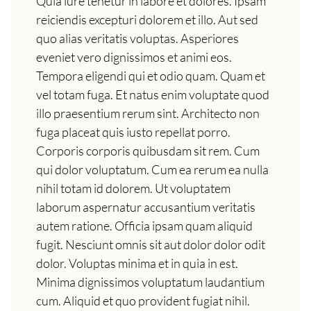
Quia iure tenetur in labore et dolores. Ipsam
reiciendis excepturi dolorem et illo. Aut sed
quo alias veritatis voluptas. Asperiores
eveniet vero dignissimos et animi eos.
Tempora eligendi qui et odio quam. Quam et
vel totam fuga. Et natus enim voluptate quod
illo praesentium rerum sint. Architecto non
fuga placeat quis iusto repellat porro.
Corporis corporis quibusdam sit rem. Cum
qui dolor voluptatum. Cum ea rerum ea nulla
nihil totam id dolorem. Ut voluptatem
laborum aspernatur accusantium veritatis
autem ratione. Officia ipsam quam aliquid
fugit. Nesciunt omnis sit aut dolor dolor odit
dolor. Voluptas minima et in quia in est.
Minima dignissimos voluptatum laudantium
cum. Aliquid et quo provident fugiat nihil.