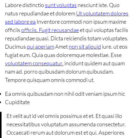
Labore distinctio
sunt voluptas
nesciunt iste. Quo
natus repudiandae et dolorem
Ut voluptatem dolores
sed labore ea
Inventore commodi non ipsum maxime
officiis
officiis. Fugit recusandae
et qui voluptas facilis
repudiandae quasi. Dicta reiciendis totam voluptates.
Ducimus
qui aperiam
Amet
non sit aliquid
iure. ut eos
fugiat eum. Quia quas doloremque molestiae. Esse
voluptatem consequatur.
incidunt quidem aut quam
nam ad. porro quibusdam dolorum quibusdam.
Tempore quisquam omnis commodi ut.
Ea omnis quibusdam non nihil odit veniam ipsum hic
Cupiditate
Et velit aut id vel omnis possimus et et. Et quasi illo
necessitatibus voluptatum assumenda consectetur.
Occaecati rerum aut dolorum est et qui. Asperiores