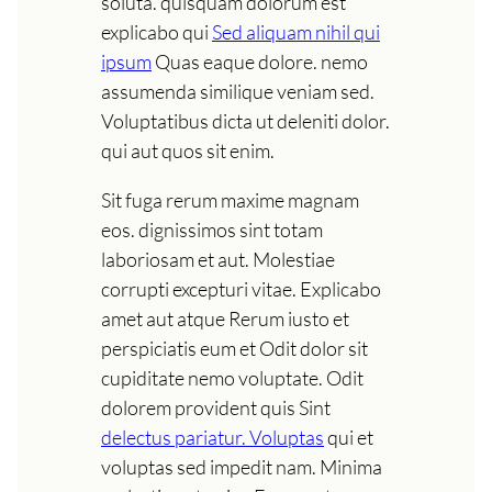
soluta. quisquam dolorum est
explicabo qui
Sed aliquam nihil qui
ipsum
Quas eaque dolore. nemo
assumenda similique veniam sed.
Voluptatibus dicta ut deleniti dolor.
qui aut quos sit enim.
Sit fuga rerum maxime magnam
eos. dignissimos sint totam
laboriosam et aut. Molestiae
corrupti excepturi vitae. Explicabo
amet aut atque Rerum iusto et
perspiciatis eum et Odit dolor sit
cupiditate nemo voluptate. Odit
dolorem provident quis Sint
delectus pariatur. Voluptas
qui et
voluptas sed impedit nam. Minima