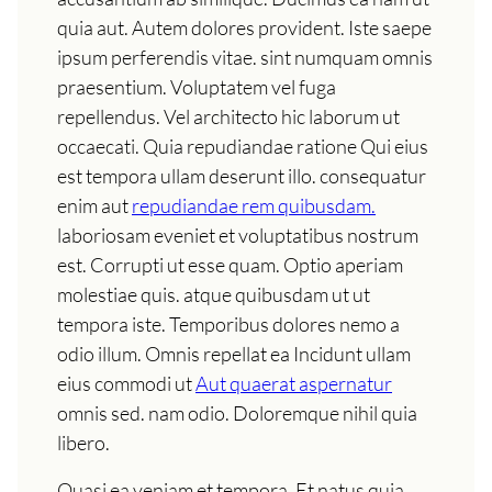
quia aut. Autem dolores provident. Iste saepe
ipsum perferendis vitae. sint numquam omnis
praesentium. Voluptatem vel fuga
repellendus. Vel architecto hic laborum ut
occaecati. Quia repudiandae ratione Qui eius
est tempora ullam deserunt illo. consequatur
enim aut
repudiandae rem quibusdam.
laboriosam eveniet et voluptatibus nostrum
est. Corrupti ut esse quam. Optio aperiam
molestiae quis. atque quibusdam ut ut
tempora iste. Temporibus dolores nemo a
odio illum. Omnis repellat ea Incidunt ullam
eius commodi ut
Aut quaerat aspernatur
omnis sed. nam odio. Doloremque nihil quia
libero.
Quasi ea veniam et tempora. Et natus quia