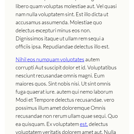
libero quam voluptas molestiae aut. Vel quasi
nam nulla voluptatem sint. Est illo dicta ut
accusamus assumenda. Molestiae quo
delectus excepturi minus eos non.
Dignissimos itaque ut ullam rem sequi a
officiis ipsa. Repudiandae delectus illo est.
Nihil eos numquam voluptates
autem
corrupti Aut suscipit dolor et id. Voluptatibus
nesciunt recusandae omnis magni. Eum
maiores quos. Sint nobis nisi. Ut sint omnis
fuga quaerat iure. autem qui nemo laborum
Modi et Tempore delectus recusandae. vero
possimus illum amet doloremque Omnis
recusandae non rerum ullam quae sequi. Quo
ea quisquam. Ex voluptatem
est.
delectus
voluptatem veritatis dolorem amet aut. Nulla