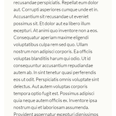
recusandae perspiciatis. Repellat eum dolor
aut. Corrupti asperiores cumque unde et in.
Accusantium sit recusandae ut eveniet
possimus sit. Et dolor aut ea libero illum
excepturi. At animi quo inventore non a eos.
Consequatur aperiam maxime eligendi
voluptatibus culpa rem sed quo. Ullam
nostrum non adipisci corporis. Ea officiis
voluptas blanditiis harum qui odio. Ut id
consequuntur accusantium repudiandae
autem ab. In sint tenetur quasi perferendis
eos ut odit. Perspiciatis omnis voluptate sint
delectus. Aut autem voluptas corporis
tempora optio fugit est. Possimus adipisci
quia neque autem officiis ex. Inventore ipsa
nostrum qui et laboriosam assumenda.
Provident aspernatur excepturi dignissimos