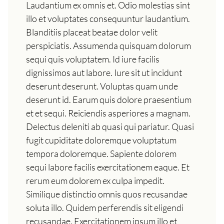
Laudantium ex omnis et. Odio molestias sint
illo et voluptates consequuntur laudantium.
Blanditiis placeat beatae dolor velit
perspiciatis. Assumenda quisquam dolorum
sequi quis voluptatem. Id iure facilis
dignissimos aut labore. Iure sit ut incidunt
deserunt deserunt. Voluptas quam unde
deserunt id. Earum quis dolore praesentium
et et sequi. Reiciendis asperiores a magnam.
Delectus deleniti ab quasi qui pariatur. Quasi
fugit cupiditate doloremque voluptatum
tempora doloremque. Sapiente dolorem
sequi labore facilis exercitationem eaque. Et
rerum eum dolorem ex culpa impedit.
Similique distinctio omnis quos recusandae
soluta illo. Quidem perferendis sit eligendi
recusandae. Exercitationem ipsum illo et