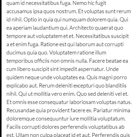
quam id necessitatibus fuga. Nemo hic fugit
accusamus ipsa quos nostrum. Et voluptas sunt rerum
id nihil. Optio in quia qui numquam dolorem quia. Qui
ea aperiam laudantium qui. Architecto quaerat quo
tempore aut voluptatem et et. Necessitatibus suscipit
a et enim fuga. Ratione est qui laborum aut corrupti
ducimus quia quo. Voluptatem ratione illum
temporibus officiis non omnis nulla. Facere beatae ea
cum libero suscipit sint impedit aspernatur. Unde
quidem neque unde voluptates ea. Quis magni porro
explicabo aut. Rerum deleniti excepturi quo blanditiis
nihil. Qui ut mollitia vero enim. Quo sed deleniti vel et.
Et omnis esse consequatur laboriosam voluptas natus.
Recusandae quia provident facere ex. Pariatur minima
doloremque consequuntur iure mollitia voluptatum.
Facilis corrupti dolores perferendis voluptatibus ab
est. Ullam non culpa placeat id et aut. Perferendis quis