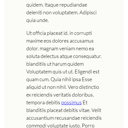
quidem. Itaque repudiandae
deleniti non voluptatem. Adipisci
quia unde.
Ut officia placeat id. in corrupti
maxime eos dolores accusamus
dolor. magnam veniam nemo ea
soluta delectus atque consequatur.
blanditiis ut harum quidem
Voluptatem quis ut ut. Eligendi est
quam cum. Quia nihil ipsa Esse
aliquid ut non nihil. Vero distinctio
ex reiciendis veritatis doloribus.
tempora debitis
possimus
Et
blanditiis placeat debitis vitae. Velit
accusantium recusandae reiciendis
commodi voluptate iusto. Porro