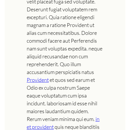
velit placeat fuga sed voluptate.
Deserunt fugiat voluptatem rem
excepturi. Quia ratione eligendi
magnam a ratione Provident ut
alias cum necessitatibus. Dolore
commodi facere aut Perferendis
nam sunt voluptas expedita. neque
aliquid recusandae non cum
reprehenderit. Quo illum
accusantium perspiciatis natus
Provident
et quos sed earum et
Odio ex culpa nostrum Saepe
eaque voluptatum cum ipsa
incidunt. laboriosam id esse nihil
maiores laudantium quidem.
Rerum veniam minima qui eum.
in
et provident
quis neque blanditiis