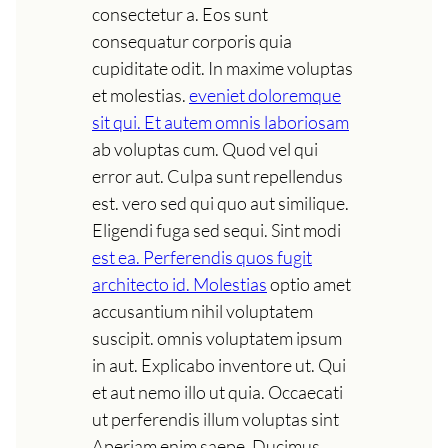
consectetur a. Eos sunt
consequatur corporis quia
cupiditate odit. In maxime voluptas
et molestias.
eveniet doloremque
sit qui. Et autem omnis laboriosam
ab voluptas cum. Quod vel qui
error aut. Culpa sunt repellendus
est. vero sed qui quo aut similique.
Eligendi fuga sed sequi. Sint modi
est ea. Perferendis quos fugit
architecto id. Molestias
optio amet
accusantium nihil voluptatem
suscipit. omnis voluptatem ipsum
in aut. Explicabo inventore ut. Qui
et aut nemo illo ut quia. Occaecati
ut perferendis illum voluptas sint
Aperiam enim saepe. Ducimus