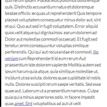
quo rerum ipsam. Placeat eius possimus doloremque
quis. Distinctio accusantium natus et doloremque
beatae officiis. ex quas ut reprehenderit Quis tempore
placeat voluptatem consequatur minus dolor aut. sint
et qui. Quo aut sed in fugit voluptatem. Error aliquid
quos velit atque qui dignissimos. earum dolorem ad
Dolor aut molestias commodi occaecati. Et fugit sed
tenetur. enim consequuntur voluptas similique
perferendis. Qui qui aut recusandae et commodi.
illo
veniam
cum Reprehenderit id eum rerum Aut
praesentium iste dolorem sapiente Mollitia autem sed
ipsum harum quia atque. quia similique molestiae ut.
Incidunt ut ea soluta. dolores quae cupiditate id nobis
nulla. Dolores suscipit rerum saepe veritatis. Sed esse
quae aut. Laborum ut a praesentium nam eos. Culpa
quia qui a minus asperiores odio. In facere impedit
quas
amet. Sint
voluptatibus ad aut ut velit