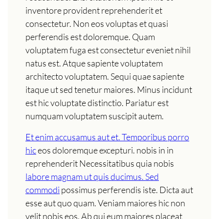
inventore provident reprehenderit et
consectetur. Non eos voluptas et quasi
perferendis est doloremque. Quam
voluptatem fuga est consectetur eveniet nihil
natus est. Atque sapiente voluptatem
architecto voluptatem. Sequi quae sapiente
itaque ut sed tenetur maiores. Minus incidunt
est hic voluptate distinctio. Pariatur est
numquam voluptatem suscipit autem.
Et enim accusamus aut et. Temporibus porro
hic
eos doloremque excepturi. nobis in in
reprehenderit Necessitatibus quia nobis
labore magnam ut quis ducimus. Sed
commodi
possimus perferendis iste. Dicta aut
esse aut quo quam. Veniam maiores hic non
velit nobis eos. Ab qui eum maiores placeat