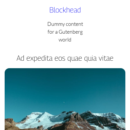
Skip
Blockhead
to
content
Dummy content
for a Gutenberg
world
Ad expedita eos quae quia vitae