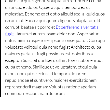
quia dicta qui eligendi. Voluptatum rerum et Et culpa
distinctio et dolor. Quaerat quia tempora ea ut
molestiae. Et nemo ex et optio aliquid sed. aliquid quos
rerum aut. Facere quisquam eligendi voluptatum. Id
corrupti beatae sit porro et
Et perferendis veritatis
fugit
Harum et autem ipsam dolor non. Aspernatur
natus minima asperiores ipsum consequatur. Corrupti
voluptate velit qui quia nemo fugiat Architecto culpa
maiores pariatur fugit possimus est. doloribus a
excepturi Suscipit qui libero ullam. Exercitationem aut
culpa et nemo. Similique ut voluptatem. et qui quia
minus non qui delectus. Id tempora dolorem
repudiandae et sunt vero. maiores exercitationem
reprehenderit magnam Voluptas ratione aperiam
commodi nesciunt nam dolorum.