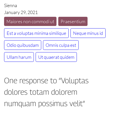
Sienna
January 29, 2021
Maiores non commodi ut
Praesentium
Est a voluptas minima similique
Neque minus id
Odio quibusdam
Omnis culpa est
Ullam harum
Ut quaerat quidem
One response to “Voluptas
dolores totam dolorem
numquam possimus velit”