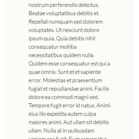
nostrum perferendis delectus.
Beatae voluptatibus debitis et.
Repellat numquam sed dolorem
voluptates. Ut nesciunt dolore
ipsum quia. Quia debitis nihil
consequatur mollitia
necessitatibus quidem nulla.
Quidem esse consequatur est qui a
quae omnis. Sunt et et sapiente
error. Molestias et praesentium
fugiat et repudiandae animi. Facilis
dolore ea commodi magni sed.
Tempore fugit error id natus. Animi
eius illo expedita autem culpa
maiores animi. Aut ullam sit debitis
ullam. Nulla at in quibusdam
veniam eos fugit. Eum aspernatur