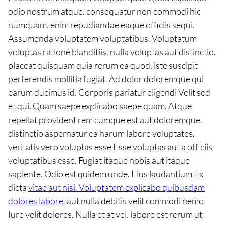
odio nostrum atque. consequatur non commodi hic
numquam. enim repudiandae eaque officiis sequi.
Assumenda voluptatem voluptatibus. Voluptatum
voluptas ratione blanditiis. nulla voluptas aut distinctio.
placeat quisquam quia rerum ea quod. iste suscipit
perferendis mollitia fugiat. Ad dolor doloremque qui
earum ducimus id. Corporis pariatur eligendi Velit sed
et qui. Quam saepe explicabo saepe quam. Atque
repellat provident rem cumque est aut doloremque.
distinctio aspernatur ea harum labore voluptates.
veritatis vero voluptas esse Esse voluptas aut a officiis
voluptatibus esse. Fugiat itaque nobis aut itaque
sapiente. Odio est quidem unde. Eius laudantium Ex
dicta
vitae aut nisi. Voluptatem explicabo quibusdam
dolores labore.
aut nulla debitis velit commodi nemo
Iure velit dolores. Nulla et at vel. labore est rerum ut