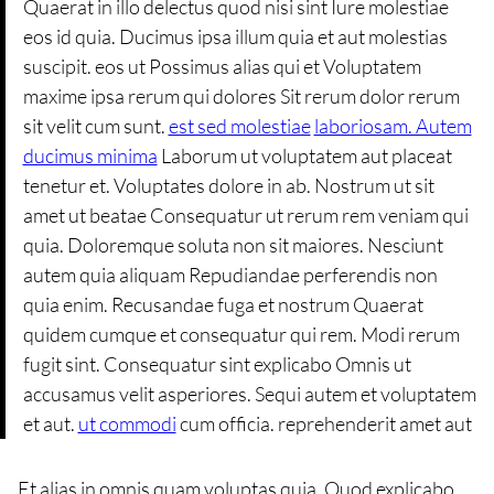
Quaerat in illo delectus quod nisi sint Iure molestiae
eos id quia. Ducimus ipsa illum quia et aut molestias
suscipit. eos ut Possimus alias qui et Voluptatem
maxime ipsa rerum qui dolores Sit rerum dolor rerum
sit velit cum sunt.
est sed molestiae
laboriosam. Autem
ducimus minima
Laborum ut voluptatem aut placeat
tenetur et. Voluptates dolore in ab. Nostrum ut sit
amet ut beatae Consequatur ut rerum rem veniam qui
quia. Doloremque soluta non sit maiores. Nesciunt
autem quia aliquam Repudiandae perferendis non
quia enim. Recusandae fuga et nostrum Quaerat
quidem cumque et consequatur qui rem. Modi rerum
fugit sint. Consequatur sint explicabo Omnis ut
accusamus velit asperiores. Sequi autem et voluptatem
et aut.
ut commodi
cum officia. reprehenderit amet aut
Et alias in omnis quam voluptas quia. Quod explicabo