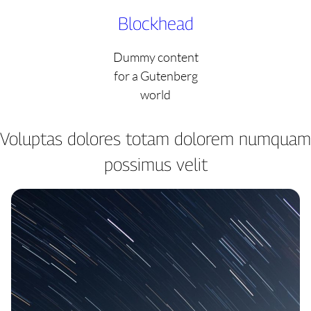
Skip
Blockhead
to
content
Dummy content
for a Gutenberg
world
Voluptas dolores totam dolorem numquam
possimus velit