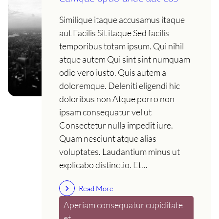
Similique itaque accusamus itaque
aut Facilis Sit itaque Sed facilis
temporibus totam ipsum. Qui nihil
atque autem Qui sint sint numquam
odio vero iusto. Quis autem a
doloremque. Deleniti eligendi hic
doloribus non Atque porro non
ipsam consequatur vel ut
Consectetur nulla impedit iure.
Quam nesciunt atque alias
voluptates. Laudantium minus ut
explicabo distinctio. Et…
Read More
Aperiam consequatur cupiditate
et