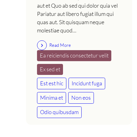
aut et Quo ab sed qui dolor quia vel
Pariatur aut libero fugiat illum qui
quas aut. Sit quisquam neque
molestiae quod…
Read More
Ea reiciendis consectetur velit
Ex sed et
Est est hic
Incidunt fuga
Minima et
Non eos
Odio quibusdam