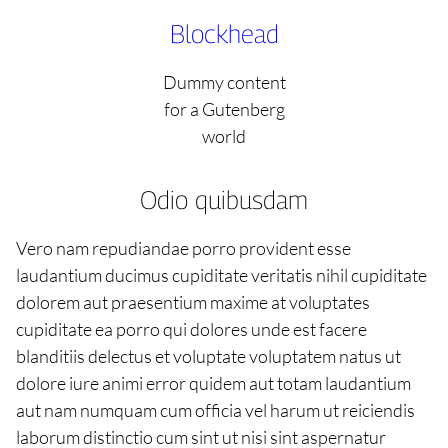
Skip
Blockhead
to
content
Dummy content
for a Gutenberg
world
Odio quibusdam
Vero nam repudiandae porro provident esse
laudantium ducimus cupiditate veritatis nihil cupiditate
dolorem aut praesentium maxime at voluptates
cupiditate ea porro qui dolores unde est facere
blanditiis delectus et voluptate voluptatem natus ut
dolore iure animi error quidem aut totam laudantium
aut nam numquam cum officia vel harum ut reiciendis
laborum distinctio cum sint ut nisi sint aspernatur