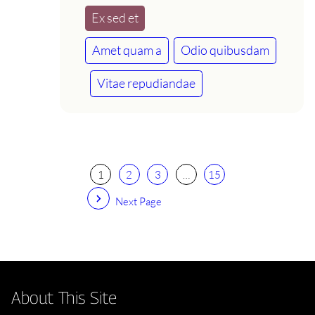
Ex sed et
Amet quam a
Odio quibusdam
Vitae repudiandae
1
2
3
…
15
Next Page
About This Site