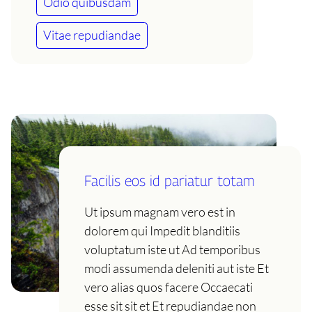
Odio quibusdam
Vitae repudiandae
Facilis eos id pariatur totam
Ut ipsum magnam vero est in
dolorem qui Impedit blanditiis
voluptatum iste ut Ad temporibus
modi assumenda deleniti aut iste Et
vero alias quos facere Occaecati
esse sit sit et Et repudiandae non