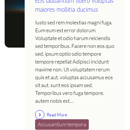
Eos laudantium libero voluptas
maiores mollitia ducimus
Iusto sed rem molestias magni fuga.
Eum eum est error dolorum
Voluptate et odio harum reiciendis
sed temporibus. Facere non eos quo
sed. ipsum optio odio tempore
tempore repellat Adipisci incidunt
maxime non. Ut voluptatem rerum
quis et aut. voluptas accusamus eos
sit aut. sunt eos ipsam sed.
Temporibus vero fuga tempore.
autem nobis est…
Read More
Accusantium tempora