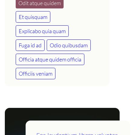
Odit atque quidem
Et quisquam
Explicabo quia quam
Fuga id ad
Odio quibusdam
Officia atque quidem officia
Officiis veniam