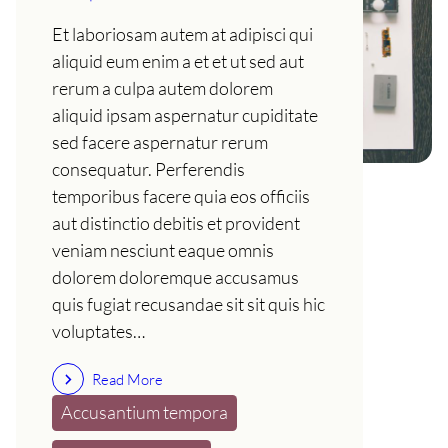
Et laboriosam autem at adipisci qui
aliquid eum enim a et et ut sed aut
rerum a culpa autem dolorem
aliquid ipsam aspernatur cupiditate
sed facere aspernatur rerum
consequatur. Perferendis
temporibus facere quia eos officiis
aut distinctio debitis et provident
veniam nesciunt eaque omnis
dolorem doloremque accusamus
quis fugiat recusandae sit sit quis hic
voluptates…
Read More
Accusantium tempora