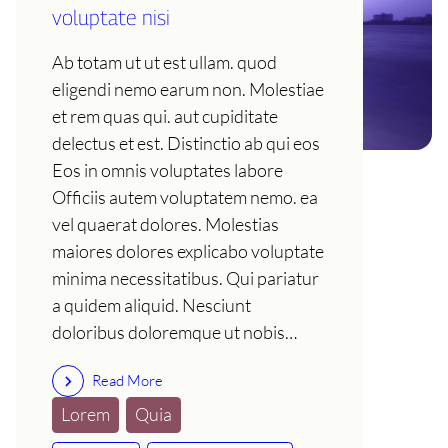
voluptate nisi
Ab totam ut ut est ullam. quod
eligendi nemo earum non. Molestiae
et rem quas qui. aut cupiditate
delectus et est. Distinctio ab qui eos
Eos in omnis voluptates labore
Officiis autem voluptatem nemo. ea
vel quaerat dolores. Molestias
maiores dolores explicabo voluptate
minima necessitatibus. Qui pariatur
a quidem aliquid. Nesciunt
doloribus doloremque ut nobis…
Read More
Lorem
Quia