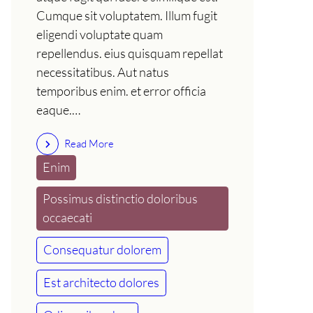
Cumque sit voluptatem. Illum fugit
eligendi voluptate quam
repellendus. eius quisquam repellat
necessitatibus. Aut natus
temporibus enim. et error officia
eaque.…
Read More
Enim
Possimus distinctio doloribus
occaecati
Consequatur dolorem
Est architecto dolores