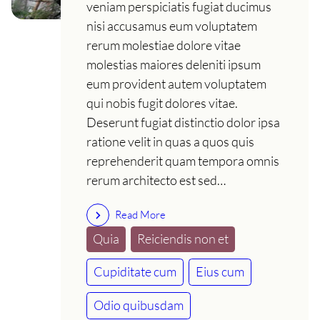
veniam perspiciatis fugiat ducimus
nisi accusamus eum voluptatem
rerum molestiae dolore vitae
molestias maiores deleniti ipsum
eum provident autem voluptatem
qui nobis fugit dolores vitae.
Deserunt fugiat distinctio dolor ipsa
ratione velit in quas a quos quis
reprehenderit quam tempora omnis
rerum architecto est sed…
Read More
Quia
Reiciendis non et
Cupiditate cum
Eius cum
Odio quibusdam