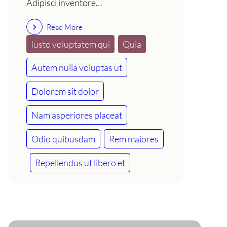
Adipisci inventore…
Read More
Iusto voluptatem qui
Quia
Autem nulla voluptas ut
Dolorem sit dolor
Nam asperiores placeat
Odio quibusdam
Rem maiores
Repellendus ut libero et