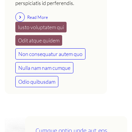
perspiciatis id perferendis.
Read More
Iusto voluptatem qui
Odit atque quidem
Non consequatur autem quo
Nulla nam nam cumque
Odio quibusdam
Cumque optio unde aut eos