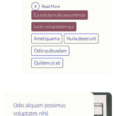
Read More
Ea soluta nulla assumenda
Iusto voluptatem qui
Amet quam a
Nulla deserunt
Odio quibusdam
Quidem ut ab
Odio aliquam possimus
voluptates nihil