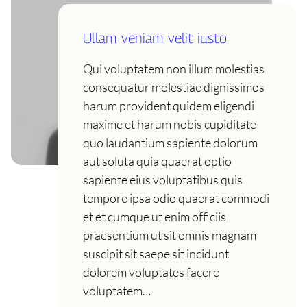
Ullam veniam velit iusto
Qui voluptatem non illum molestias
consequatur molestiae dignissimos
harum provident quidem eligendi
maxime et harum nobis cupiditate
quo laudantium sapiente dolorum
aut soluta quia quaerat optio
sapiente eius voluptatibus quis
tempore ipsa odio quaerat commodi
et et cumque ut enim officiis
praesentium ut sit omnis magnam
suscipit sit saepe sit incidunt
dolorem voluptates facere
voluptatem…