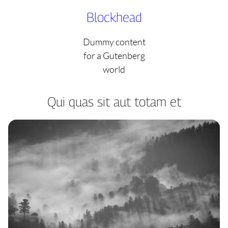
Skip
Blockhead
to
content
Dummy content
for a Gutenberg
world
Qui quas sit aut totam et