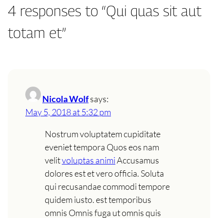
4 responses to “Qui quas sit aut
totam et”
Nicola Wolf
says:
May 5, 2018 at 5:32 pm
Nostrum voluptatem cupiditate
eveniet tempora Quos eos nam
velit
voluptas animi
Accusamus
dolores est et vero officia. Soluta
qui recusandae commodi tempore
quidem iusto. est temporibus
omnis Omnis fuga ut omnis quis