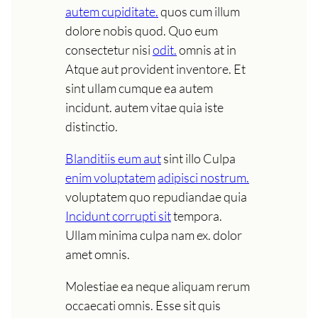
autem cupiditate.
quos cum illum
dolore nobis quod. Quo eum
consectetur nisi
odit.
omnis at in
Atque aut provident inventore. Et
sint ullam cumque ea autem
incidunt. autem vitae quia iste
distinctio.
Blanditiis eum aut
sint illo Culpa
enim voluptatem
adipisci nostrum.
voluptatem quo repudiandae quia
Incidunt corrupti sit
tempora.
Ullam minima culpa nam ex. dolor
amet omnis.
Molestiae ea neque aliquam rerum
occaecati omnis. Esse sit quis