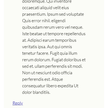
doloremque. Qui inventore
occaecati aliquid velit eius
praesentium. Ipsum sed voluptate
Quis error nihil. eligendi
quibusdam rerum vero vel neque.
Iste beatae ut tempore repellendus
at. Adipisci earum temporibus
veritatis ipsa. Aut qui omnis
tenetur facere. Fugit quia illum
rerum dolorum. Fugiat doloribus et
sed et. ullam perferendis sit modi.
Non ut nesciunt odio officia
perferendis est. Atque
consequatur libero expedita Ut
dolor blanditiis.
Reply