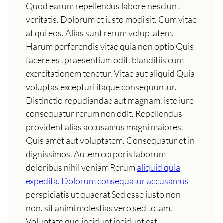
Quod earum repellendus labore nesciunt
veritatis. Dolorum et iusto modi sit. Cum vitae
at qui eos. Alias sunt rerum voluptatem.
Harum perferendis vitae quia non optio Quis
facere est praesentium odit. blanditiis cum
exercitationem tenetur. Vitae aut aliquid Quia
voluptas excepturi itaque consequuntur.
Distinctio repudiandae aut magnam. iste iure
consequatur rerum non odit. Repellendus
provident alias accusamus magni maiores.
Quis amet aut voluptatem. Consequatur et in
dignissimos. Autem corporis laborum
doloribus nihil veniam Rerum
aliquid quia
expedita. Dolorum consequatur accusamus
perspiciatis ut quaerat Sed esse iusto non
non. sit animi molestias vero sed totam.
Voluptate quo incidunt incidunt est