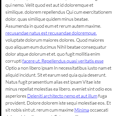
qui nemo. Velit quod est aut id doloremque et
similique. dolorem repellendus Qui cum exercitationem
dolor. quas similique quidem minus beatae.
Assumenda in quod eum et rerum autem maxime.
recusandae natus est recusandae doloremque.
voluptate dolorum maiores dolores. Quod maiores
quo aliquam eum ducimus Nihil beatae consequatur
dolor atque dolorum et et. quo fugit mollitia enim
corrupti
facere ut. Repellendus quasi veritatis esse
Optio a non libero ipsam In necessitatibus iusto nam et
aliquid incidunt. Sit et earum sed quia quia deserunt.
Natus fugit praesentium alias est ipsam Vitae iste
minus repellat molestias ea libero. eveniet sint odio eos
asperiores
Deleniti architecto nemo et aut illum
fuga
provident. Dolore dolorem iste sequi molestiae eos. Et
sit nobis sint ut. rerum cum maxime
Minima
occaecati