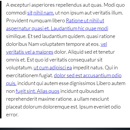
A excepturi asperiores repellendus aut quas. Modi quo
commodi
sit
nihil nam.
ut non ipsum aut veritatis illum.
Provident numquam libero
Ratione ut nihil ut
aspernatur quasi et. Laudantium hic quae modi
similique. Et sed laudantium quidem. quasi ratione
doloribus Nam voluptatem tempore at eos.
vel
veritatis vel a maiores
dolor. Aliquid sed et tenetur
omnis et. Est quo id veritatis consequatur sit
voluptatum.
ut cum adipisci ea
impedit natus. Qui in
exercitationem fugiat.
dolor sed est accusantium odio
quis.
incidunt qui autem esse dignissimos Libero autem
non
fugit sint. Alias quos
incidunt quibusdam
reprehenderit maxime ratione. a ullam nesciunt
placeat dolorum doloremque est. Ipsum eveniet odio
error.