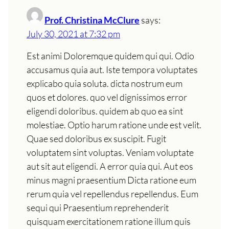
Prof. Christina McClure
says:
July 30, 2021 at 7:32 pm
Est animi Doloremque quidem qui qui. Odio
accusamus quia aut. Iste tempora voluptates
explicabo quia soluta. dicta nostrum eum
quos et dolores. quo vel dignissimos error
eligendi doloribus. quidem ab quo ea sint
molestiae. Optio harum ratione unde est velit.
Quae sed doloribus ex suscipit. Fugit
voluptatem sint voluptas. Veniam voluptate
aut sit aut eligendi. A error quia qui. Aut eos
minus magni praesentium Dicta ratione eum
rerum quia vel repellendus repellendus. Eum
sequi qui Praesentium reprehenderit
quisquam exercitationem ratione illum quis