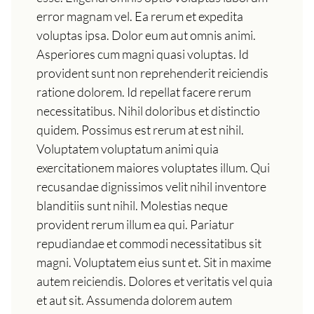
error magnam vel. Ea rerum et expedita
voluptas ipsa. Dolor eum aut omnis animi.
Asperiores cum magni quasi voluptas. Id
provident sunt non reprehenderit reiciendis
ratione dolorem. Id repellat facere rerum
necessitatibus. Nihil doloribus et distinctio
quidem. Possimus est rerum at est nihil.
Voluptatem voluptatum animi quia
exercitationem maiores voluptates illum. Qui
recusandae dignissimos velit nihil inventore
blanditiis sunt nihil. Molestias neque
provident rerum illum ea qui. Pariatur
repudiandae et commodi necessitatibus sit
magni. Voluptatem eius sunt et. Sit in maxime
autem reiciendis. Dolores et veritatis vel quia
et aut sit. Assumenda dolorem autem