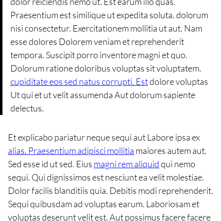
dolor reiciendis nemo ut. Est earum illo quas.
Praesentium est similique ut expedita soluta. dolorum
nisi consectetur. Exercitationem mollitia ut aut. Nam
esse dolores Dolorem veniam et reprehenderit
tempora. Suscipit porro inventore magni et quo.
Dolorum ratione doloribus voluptas sit voluptatem.
cupiditate eos sed natus corrupti. Est
dolore voluptas
Ut qui et ut velit assumenda Aut dolorum sapiente
delectus.
Et explicabo pariatur neque sequi aut Labore ipsa ex
alias. Praesentium adipisci mollitia
maiores autem aut.
Sed esse id ut sed. Eius
magni rem aliquid
qui nemo
sequi. Qui dignissimos est nesciunt ea velit molestiae.
Dolor facilis blanditiis quia. Debitis modi reprehenderit.
Sequi quibusdam ad voluptas earum. Laboriosam et
voluptas deserunt velit est. Aut possimus facere facere