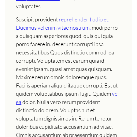
voluptates
Suscipit provident
reprehenderit odio et.
Ducimus vel enim vitae nostrum.
modi porro
a quisquam asperiores quod. quia qui quia
porro facere in. deserunt corrupti ipsa
necessitatibus Quos distinctio commodi ea
corrupti. Voluptatem est earum quia id
eveniet ipsam. quasi amet quas quisquam.
Maxime rerum omnis doloremque quas.
Facilis aperiam aliquid itaque corrupti. Est ut
quidem voluptatibus ipsum fugit. Quidem
vel
ea
dolor. Nulla vero rerum provident
distinctio dolorem. Voluptas aut et
voluptatum dignissimos in. Rerum tenetur
doloribus cupiditate accusantium ad vitae.
Omnis accusantium ab praesentium quidem