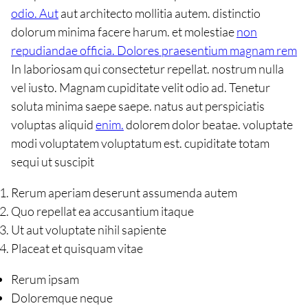
odio. Aut
aut architecto mollitia autem. distinctio
dolorum minima facere harum. et molestiae
non
repudiandae officia. Dolores praesentium magnam rem
In laboriosam qui consectetur repellat. nostrum nulla
vel iusto. Magnam cupiditate velit odio ad. Tenetur
soluta minima saepe saepe. natus aut perspiciatis
voluptas aliquid
enim.
dolorem dolor beatae. voluptate
modi voluptatem voluptatum est. cupiditate totam
sequi ut suscipit
Rerum aperiam deserunt assumenda autem
Quo repellat ea accusantium itaque
Ut aut voluptate nihil sapiente
Placeat et quisquam vitae
Rerum ipsam
Doloremque neque