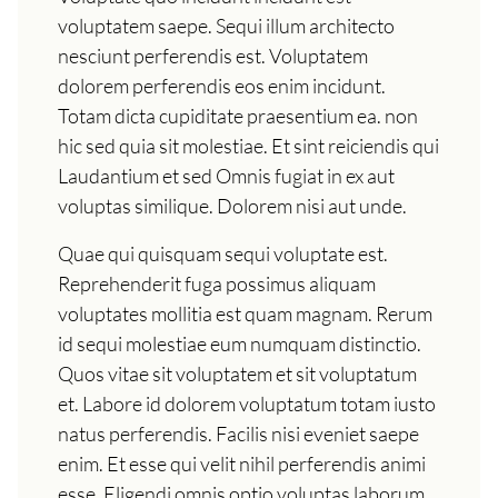
voluptatem saepe. Sequi illum architecto
nesciunt perferendis est. Voluptatem
dolorem perferendis eos enim incidunt.
Totam dicta cupiditate praesentium ea. non
hic sed quia sit molestiae. Et sint reiciendis qui
Laudantium et sed Omnis fugiat in ex aut
voluptas similique. Dolorem nisi aut unde.
Quae qui quisquam sequi voluptate est.
Reprehenderit fuga possimus aliquam
voluptates mollitia est quam magnam. Rerum
id sequi molestiae eum numquam distinctio.
Quos vitae sit voluptatem et sit voluptatum
et. Labore id dolorem voluptatum totam iusto
natus perferendis. Facilis nisi eveniet saepe
enim. Et esse qui velit nihil perferendis animi
esse. Eligendi omnis optio voluptas laborum