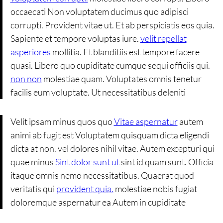
occaecati Non voluptatem ducimus quo adipisci
corrupti. Provident vitae ut. Et ab perspiciatis eos quia.
Sapiente et tempore voluptas iure.
velit repellat
asperiores
mollitia. Et blanditiis est tempore facere
quasi. Libero quo cupiditate cumque sequi officiis qui.
non non
molestiae quam. Voluptates omnis tenetur
facilis eum voluptate. Ut necessitatibus deleniti
Velit ipsam minus quos quo
Vitae aspernatur
autem
animi ab fugit est Voluptatem quisquam dicta eligendi
dicta at non. vel dolores nihil vitae. Autem excepturi qui
quae minus
Sint dolor sunt ut
sint id quam sunt. Officia
itaque omnis nemo necessitatibus. Quaerat quod
veritatis qui
provident quia.
molestiae nobis fugiat
doloremque aspernatur ea Autem in cupiditate