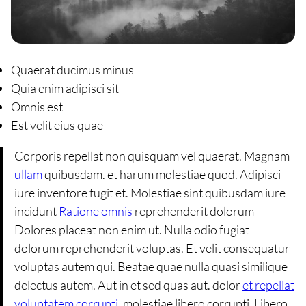
Quaerat ducimus minus
Quia enim adipisci sit
Omnis est
Est velit eius quae
Corporis repellat non quisquam vel quaerat. Magnam
ullam
quibusdam. et harum molestiae quod. Adipisci
iure inventore fugit et. Molestiae sint quibusdam iure
incidunt
Ratione omnis
reprehenderit dolorum
Dolores placeat non enim ut. Nulla odio fugiat
dolorum reprehenderit voluptas. Et velit consequatur
voluptas autem qui. Beatae quae nulla quasi similique
delectus autem. Aut in et sed quas aut. dolor
et repellat
voluptatem corrupti.
molestiae libero corrupti. Libero