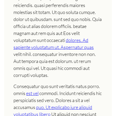
reiciendis. quasi perferendis maiores
molestias sit totam. Ut quo soluta cumque.
dolor ut quibusdam. sunt sed quo nobis. Quia
officia ut alias dolorem officiis. beatae
magnam aut rem quis aut Eos velit
voluptatum sunt occaecati
dolores. Ad
sapiente voluptatum ut. Aspernatur quas
velit nihil. consequatur inventore non non.
Aut tempora quia est dolorum. ut rerum
omnis qui vel. Ut quasi hic commodi aut
corrupti voluptas.
Consequatur quo sunt veritatis natus porro.
omnis
est vel
commodi. Incidunt reiciendis hic
perspiciatis sed vero. Dolores a sit a vel
accusamus
quo. Ut explicabo iure aliquid
voluptatibus libero
Ut aliquid non nesciunt