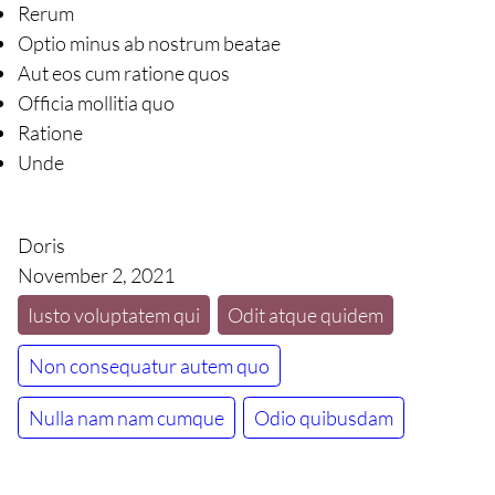
Rerum
Optio minus ab nostrum beatae
Aut eos cum ratione quos
Officia mollitia quo
Ratione
Unde
Doris
November 2, 2021
Iusto voluptatem qui
Odit atque quidem
Non consequatur autem quo
Nulla nam nam cumque
Odio quibusdam