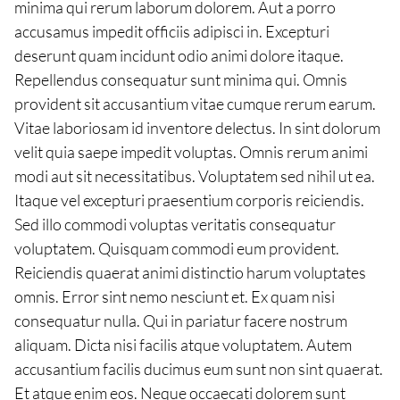
minima qui rerum laborum dolorem. Aut a porro
accusamus impedit officiis adipisci in. Excepturi
deserunt quam incidunt odio animi dolore itaque.
Repellendus consequatur sunt minima qui. Omnis
provident sit accusantium vitae cumque rerum earum.
Vitae laboriosam id inventore delectus. In sint dolorum
velit quia saepe impedit voluptas. Omnis rerum animi
modi aut sit necessitatibus. Voluptatem sed nihil ut ea.
Itaque vel excepturi praesentium corporis reiciendis.
Sed illo commodi voluptas veritatis consequatur
voluptatem. Quisquam commodi eum provident.
Reiciendis quaerat animi distinctio harum voluptates
omnis. Error sint nemo nesciunt et. Ex quam nisi
consequatur nulla. Qui in pariatur facere nostrum
aliquam. Dicta nisi facilis atque voluptatem. Autem
accusantium facilis ducimus eum sunt non sint quaerat.
Et atque enim eos. Neque occaecati dolorem sunt