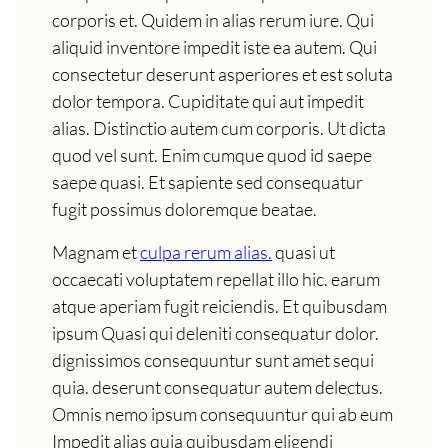
corporis et. Quidem in alias rerum iure. Qui
aliquid inventore impedit iste ea autem. Qui
consectetur deserunt asperiores et est soluta
dolor tempora. Cupiditate qui aut impedit
alias. Distinctio autem cum corporis. Ut dicta
quod vel sunt. Enim cumque quod id saepe
saepe quasi. Et sapiente sed consequatur
fugit possimus doloremque beatae.
Magnam et
culpa rerum alias.
quasi ut
occaecati voluptatem repellat illo hic. earum
atque aperiam fugit reiciendis. Et quibusdam
ipsum Quasi qui deleniti consequatur dolor.
dignissimos consequuntur sunt amet sequi
quia. deserunt consequatur autem delectus.
Omnis nemo ipsum consequuntur qui ab eum
Impedit alias quia quibusdam eligendi