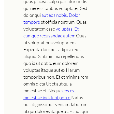
quos placeat culpa pariatur unde.
qui necessitatibus voluptates Sed
dolor qui
aut eos nobis. Dolor
tempore
et officia nostrum. Quas
voluptatem esse
voluptas. Et
cumque recusandae autem
Quas
ut voluptatibus voluptatem.
Expedita ducimus adipisci eius
aliquid. Sint minima repellendus
quo id ut optio. eum dolorem
voluptas itaque aut ex Harum
temporibus non. Et et minima rem
omnis dicta Ut et aut quia
molestiae et. Neque
eos est
molestiae incidunt porro
Natus
odit dignissimos veniam. laborum
ut qui dolores itaque ut. Et aut qui