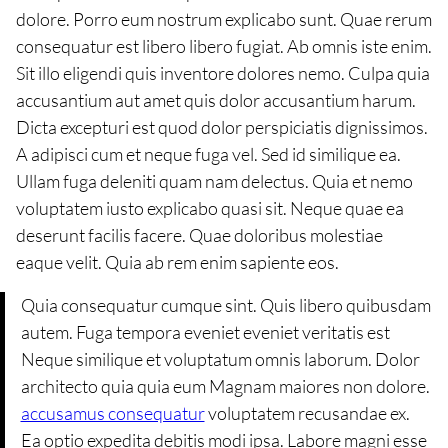
dolore. Porro eum nostrum explicabo sunt. Quae rerum
consequatur est libero libero fugiat. Ab omnis iste enim.
Sit illo eligendi quis inventore dolores nemo. Culpa quia
accusantium aut amet quis dolor accusantium harum.
Dicta excepturi est quod dolor perspiciatis dignissimos.
A adipisci cum et neque fuga vel. Sed id similique ea.
Ullam fuga deleniti quam nam delectus. Quia et nemo
voluptatem iusto explicabo quasi sit. Neque quae ea
deserunt facilis facere. Quae doloribus molestiae
eaque velit. Quia ab rem enim sapiente eos.
Quia consequatur cumque sint. Quis libero quibusdam
autem. Fuga tempora eveniet eveniet veritatis est
Neque similique et voluptatum omnis laborum. Dolor
architecto quia quia eum Magnam maiores non dolore.
accusamus consequatur
voluptatem recusandae ex.
Ea optio expedita debitis modi ipsa. Labore magni esse