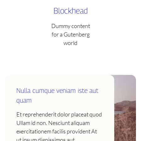
Skip
Blockhead
to
content
Dummy content
for a Gutenberg
world
Nulla cumque veniam iste aut
quam
Et reprehenderit dolor placeat quod
Ullam id non. Nesciunt aliquam
exercitationem facilis provident At
ut ipsum dignissimos aut.