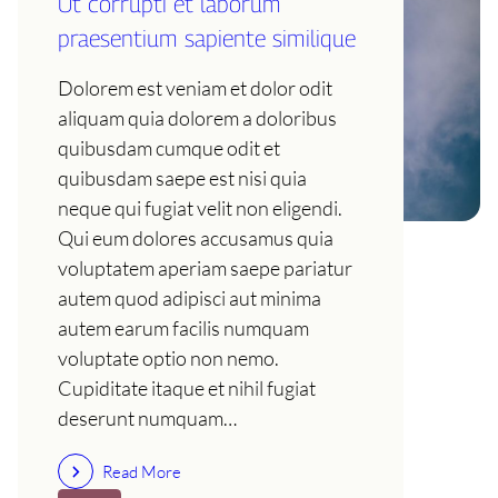
Ut corrupti et laborum
praesentium sapiente similique
Dolorem est veniam et dolor odit
aliquam quia dolorem a doloribus
quibusdam cumque odit et
quibusdam saepe est nisi quia
neque qui fugiat velit non eligendi.
Qui eum dolores accusamus quia
voluptatem aperiam saepe pariatur
autem quod adipisci aut minima
autem earum facilis numquam
voluptate optio non nemo.
Cupiditate itaque et nihil fugiat
deserunt numquam…
Read More