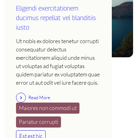
Eligendi exercitationem
ducimus repellat vel blanditiis
iusto
Ut nobis ex dolores tenetur corrupti
consequatur delectus
exercitationem aliquid unde minus
ut voluptas ad fugiat voluptas
quidem pariatur ex voluptatem quae
error ut aut odit vel iure facere quis.
Read More
Maiores non commodi ut
Pariatur corrupti
Est est hic