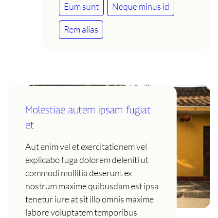
Eum sunt
Neque minus id
Rem alias
Molestiae autem ipsam fugiat
et
Aut enim vel et exercitationem vel
explicabo fuga dolorem deleniti ut
commodi mollitia deserunt ex
nostrum maxime quibusdam est ipsa
tenetur iure at sit illo omnis maxime
labore voluptatem temporibus