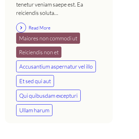
tenetur veniam saepe est. Ea
reiciendis soluta…
Read More
Maiores non commodi ut
Reiciendis non et
Accusantium aspernatur vel illo
Et sed qui aut
Qui quibusdam excepturi
Ullam harum