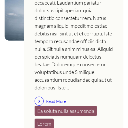
occaecati. Laudantium pariatur
dolor suscipit aperiam quia
distinctio consectetur rem. Natus
magnam aliquid impedit molestiae
debitis nisi. Sint ut et et corrupti. Iste
tempora recusandae officiis dicta
nulla. Sit nulla enim minus ea. Aliquid
perspiciatis numquam delectus
beatae. Doloremque consectetur
voluptatibus unde Similique
accusantium repudiandae qui aut ut
doloribus. Iste…
Read More
Ea soluta nulla assumenda
Lorem