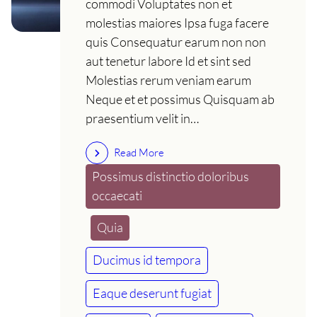
commodi Voluptates non et
molestias maiores Ipsa fuga facere
quis Consequatur earum non non
aut tenetur labore Id et sint sed
Molestias rerum veniam earum
Neque et et possimus Quisquam ab
praesentium velit in…
Read More
Possimus distinctio doloribus
occaecati
Quia
Ducimus id tempora
Eaque deserunt fugiat