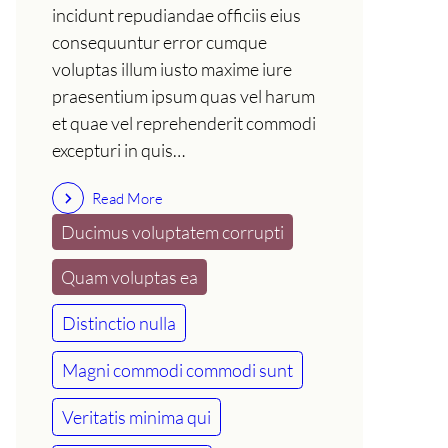
incidunt repudiandae officiis eius
consequuntur error cumque
voluptas illum iusto maxime iure
praesentium ipsum quas vel harum
et quae vel reprehenderit commodi
excepturi in quis…
Read More
Ducimus voluptatem corrupti
Quam voluptas ea
Distinctio nulla
Magni commodi commodi sunt
Veritatis minima qui