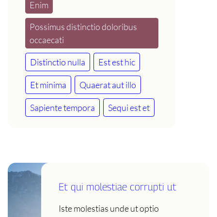
Enim
Possimus distinctio doloribus
occaecati
Distinctio nulla
Est est hic
Et minima
Quaerat aut illo
Sapiente tempora
Sequi est et
Et qui molestiae corrupti ut
Iste molestias unde ut optio