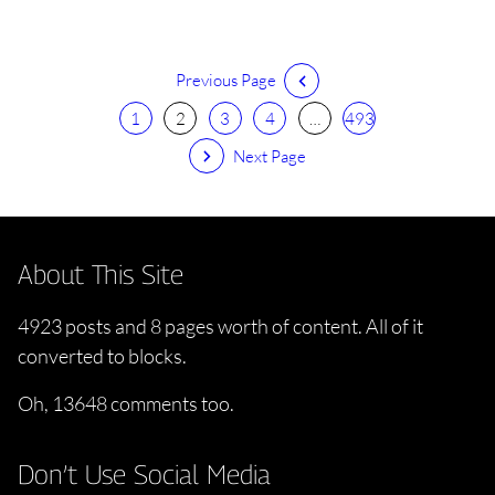
Previous Page
1
2
3
4
…
493
Next Page
About This Site
4923 posts and 8 pages worth of content. All of it
converted to blocks.
Oh, 13648 comments too.
Don’t Use Social Media