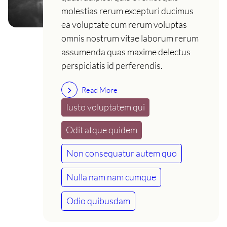
molestias rerum excepturi ducimus
ea voluptate cum rerum voluptas
omnis nostrum vitae laborum rerum
assumenda quas maxime delectus
perspiciatis id perferendis.
Read More
Iusto voluptatem qui
Odit atque quidem
Non consequatur autem quo
Nulla nam nam cumque
Odio quibusdam